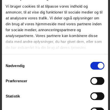
Leonora
Vi bruger cookies til at tilpasse vores indhold og
Silk Mohair
annoncer, til at vise dig funktioner til sociale medier og til
Tilia
Tynn Silk Mohair
at analysere vores trafik. Vi deler også oplysninger om
Se alle Mohair
din brug af vores hjemmeside med vores partnere inden
angora
for sociale medier, annonceringspartnere og
Bella
Bella Color
analysepartnere. Vores partnere kan kombinere disse
Desiderio
data med andre oplysninger, du har givet dem, eller som
Filnovo
de har indsamlet fra din brug af deres tjenester.
Mulberry Silk
Leonora
Silk Mohair
Samtykkevalg
Tilia
Nødvendig
Tynn Silk Mohair
Alpaka
Præferencer
Se alle Alpaka
Alice
Alpaca 1
Alpaca 2
Statistik
Alpaca 3
Alpakka Følgetråd
Alpakka Silke