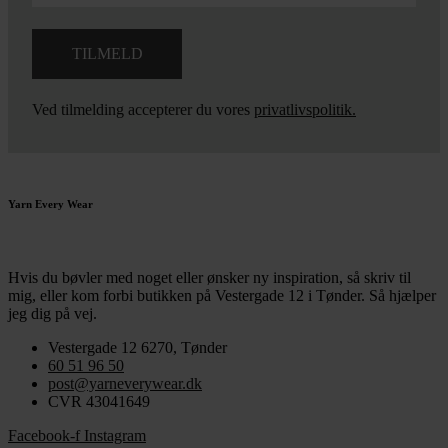
Ved tilmelding accepterer du vores
privatlivspolitik.
Yarn Every Wear
Hvis du bøvler med noget eller ønsker ny inspiration, så skriv til
mig
,
eller kom forbi butikken på Vestergade 12 i Tønder. Så hjælper
jeg dig på vej.
Vestergade 12 6270, Tønder
60 51 96 50
post@yarneverywear.dk
CVR 43041649
Facebook-f
Instagram