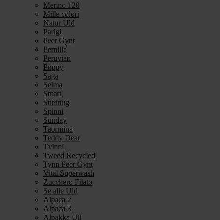
Merino 120
Mille colori
Natur Uld
Parigi
Peer Gynt
Pernilla
Peruvian
Poppy
Saga
Selma
Smart
Snefnug
Spinni
Sunday
Taormina
Teddy Dear
Tvinni
Tweed Recycled
Tynn Peer Gynt
Vital Superwash
Zucchero Filato
Se alle Uld
Alpaca 2
Alpaca 3
Alpakka Ull