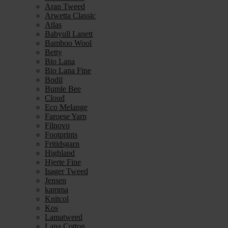
Aran Tweed
Arwetta Classic
Atlas
Babyull Lanett
Bamboo Wool
Betty
Bio Lana
Bio Lana Fine
Bodil
Bumle Bee
Cloud
Eco Melange
Faroese Yarn
Filnovo
Footprints
Fritidsgarn
Highland
Hjerte Fine
Isager Tweed
Jensen
kamma
Knitcol
Kos
Lamatweed
Lana Cotton