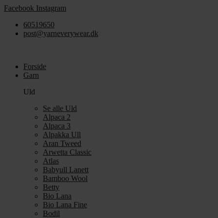
Videre
Facebook
Instagram
til
60519650
indhold
post@yarneverywear.dk
Forside
Garn
Uld
Se alle Uld
Alpaca 2
Alpaca 3
Alpakka Ull
Aran Tweed
Arwetta Classic
Atlas
Babyull Lanett
Bamboo Wool
Betty
Bio Lana
Bio Lana Fine
Bodil