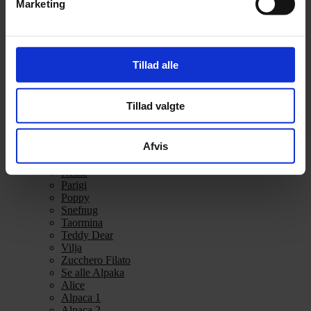
Marketing
Alpakka Ull
Alva
Betty
Bodil
Bouclé
Tillad alle
Børstet Alpakka
cenerentola
Eco Baby
Tillad valgte
Eco Melange
Eco Soft
Eco Soft fine
Afvis
Kos
midnatssol
Nellie
Parigi
Poppy
Snefnug
Taormina
Teddy Dear
Vilja
Zucchero Filato
Se alle Alpaka
Alice
Alpaca 1
Alpaca 2