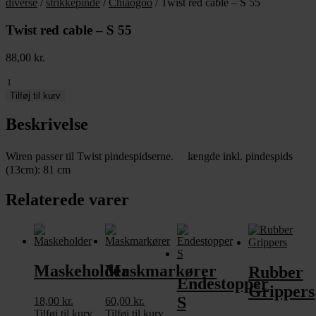
diverse
/
strikkepinde
/
Chiaogoo
/ Twist red cable – S 55
Twist red cable – S 55
88,00
kr.
Twist
red
Tilføj til kurv
cable
-
Beskrivelse
S
55
Wiren passer til Twist pindespidserne. længde inkl. pindespids
antal
(13cm): 81 cm
Relaterede varer
Maskeholder
Maskmarkører
Rubber
Endestopper
Grippers
S
18,00
kr.
60,00
kr.
Tilføj til kurv
Tilføj til kurv