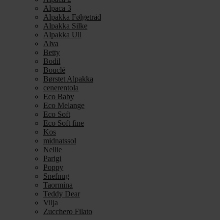
Alpaca 3
Alpakka Følgetråd
Alpakka Silke
Alpakka Ull
Alva
Betty
Bodil
Bouclé
Børstet Alpakka
cenerentola
Eco Baby
Eco Melange
Eco Soft
Eco Soft fine
Kos
midnatssol
Nellie
Parigi
Poppy
Snefnug
Taormina
Teddy Dear
Vilja
Zucchero Filato