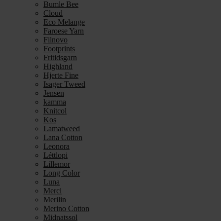
Bumle Bee
Cloud
Eco Melange
Faroese Yarn
Filnovo
Footprints
Fritidsgarn
Highland
Hjerte Fine
Isager Tweed
Jensen
kamma
Knitcol
Kos
Lamatweed
Lana Cotton
Leonora
Léttlopi
Lillemor
Long Color
Luna
Merci
Merilin
Merino Cotton
Midnatssol