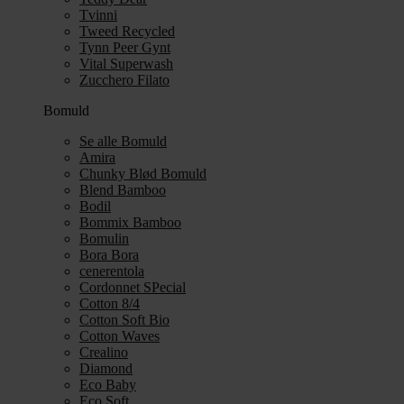
Tvinni
Tweed Recycled
Tynn Peer Gynt
Vital Superwash
Zucchero Filato
Bomuld
Se alle Bomuld
Amira
Chunky Blød Bomuld
Blend Bamboo
Bodil
Bommix Bamboo
Bomulin
Bora Bora
cenerentola
Cordonnet SPecial
Cotton 8/4
Cotton Soft Bio
Cotton Waves
Crealino
Diamond
Eco Baby
Eco Soft