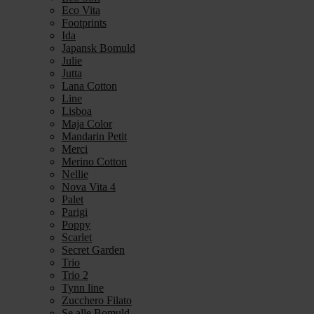
Eco Vita
Footprints
Ida
Japansk Bomuld
Julie
Jutta
Lana Cotton
Line
Lisboa
Maja Color
Mandarin Petit
Merci
Merino Cotton
Nellie
Nova Vita 4
Palet
Parigi
Poppy
Scarlet
Secret Garden
Trio
Trio 2
Tynn line
Zucchero Filato
Se alle Bomuld