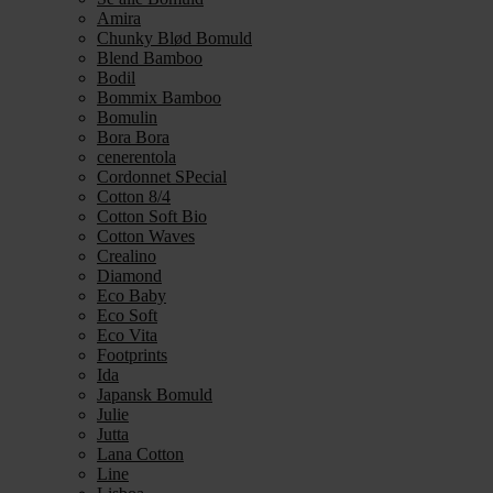
Amira
Chunky Blød Bomuld
Blend Bamboo
Bodil
Bommix Bamboo
Bomulin
Bora Bora
cenerentola
Cordonnet SPecial
Cotton 8/4
Cotton Soft Bio
Cotton Waves
Crealino
Diamond
Eco Baby
Eco Soft
Eco Vita
Footprints
Ida
Japansk Bomuld
Julie
Jutta
Lana Cotton
Line