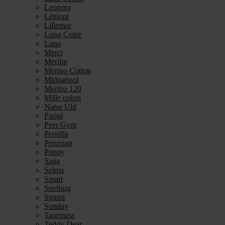
Leonora
Léttlopi
Lillemor
Long Color
Luna
Merci
Merilin
Merino Cotton
Midnatssol
Merino 120
Mille colori
Natur Uld
Parigi
Peer Gynt
Pernilla
Peruvian
Poppy
Saga
Selma
Smart
Snefnug
Spinni
Sunday
Taormina
Teddy Dear