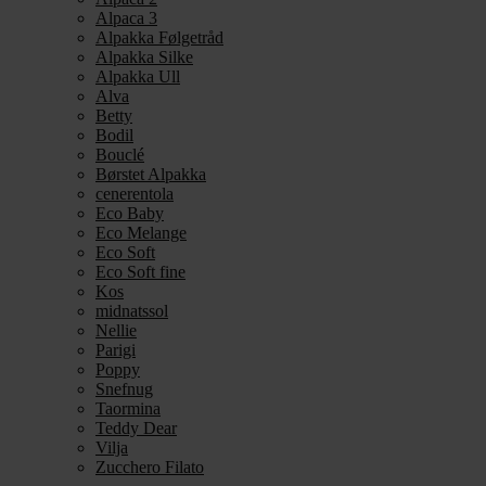
Alpaca 3
Alpakka Følgetråd
Alpakka Silke
Alpakka Ull
Alva
Betty
Bodil
Bouclé
Børstet Alpakka
cenerentola
Eco Baby
Eco Melange
Eco Soft
Eco Soft fine
Kos
midnatssol
Nellie
Parigi
Poppy
Snefnug
Taormina
Teddy Dear
Vilja
Zucchero Filato