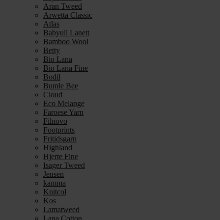
Aran Tweed
Arwetta Classic
Atlas
Babyull Lanett
Bamboo Wool
Betty
Bio Lana
Bio Lana Fine
Bodil
Bumle Bee
Cloud
Eco Melange
Faroese Yarn
Filnovo
Footprints
Fritidsgarn
Highland
Hjerte Fine
Isager Tweed
Jensen
kamma
Knitcol
Kos
Lamatweed
Lana Cotton