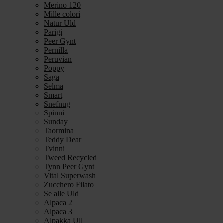
Merino 120
Mille colori
Natur Uld
Parigi
Peer Gynt
Pernilla
Peruvian
Poppy
Saga
Selma
Smart
Snefnug
Spinni
Sunday
Taormina
Teddy Dear
Tvinni
Tweed Recycled
Tynn Peer Gynt
Vital Superwash
Zucchero Filato
Se alle Uld
Alpaca 2
Alpaca 3
Alpakka Ull