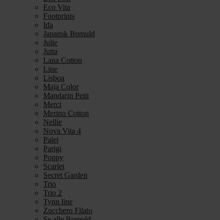
Eco Vita
Footprints
Ida
Japansk Bomuld
Julie
Jutta
Lana Cotton
Line
Lisboa
Maja Color
Mandarin Petit
Merci
Merino Cotton
Nellie
Nova Vita 4
Palet
Parigi
Poppy
Scarlet
Secret Garden
Trio
Trio 2
Tynn line
Zucchero Filato
Se alle Bomuld