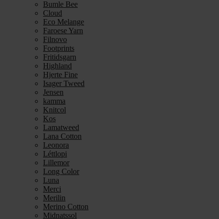
Bumle Bee
Cloud
Eco Melange
Faroese Yarn
Filnovo
Footprints
Fritidsgarn
Highland
Hjerte Fine
Isager Tweed
Jensen
kamma
Knitcol
Kos
Lamatweed
Lana Cotton
Leonora
Léttlopi
Lillemor
Long Color
Luna
Merci
Merilin
Merino Cotton
Midnatssol