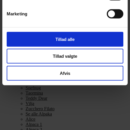
Alpakka Ull
Alva
Marketing
Betty
Bodil
Bouclé
Børstet Alpakka
cenerentola
Tillad alle
Eco Baby
Eco Melange
Eco Soft
Tillad valgte
Eco Soft fine
Kos
midnatssol
Nellie
Afvis
Parigi
Poppy
Snefnug
Taormina
Teddy Dear
Vilja
Zucchero Filato
Se alle Alpaka
Alice
Alpaca 1
Alpaca 2