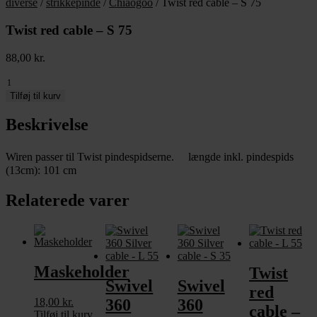
diverse
/
strikkepinde
/
Chiaogoo
/ Twist red cable – S 75
Twist red cable – S 75
88,00
kr.
Twist
red
Tilføj til kurv
cable
-
Beskrivelse
S
75
Wiren passer til Twist pindespidserne. længde inkl. pindespids
antal
(13cm): 101 cm
Relaterede varer
Maskeholder
Twist
Swivel
Swivel
red
18,00
kr.
360
360
cable –
Tilføj til kurv