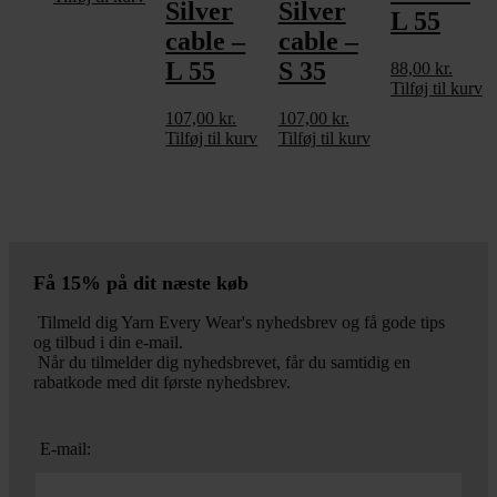
Silver
Silver
L 55
cable –
cable –
L 55
S 35
88,00
kr.
Tilføj til kurv
107,00
kr.
107,00
kr.
Tilføj til kurv
Tilføj til kurv
Få 15% på dit næste køb
Tilmeld dig Yarn Every Wear's nyhedsbrev og få gode tips
og tilbud i din e-mail.
Når du tilmelder dig nyhedsbrevet, får du samtidig en
rabatkode med dit første nyhedsbrev.
E-mail: