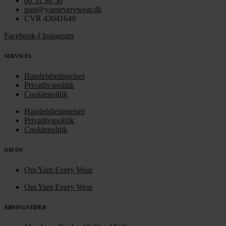
60 51 96 50
post@yarneverywear.dk
CVR 43041649
Facebook-f
Instagram
SERVICES
Handelsbetingelser
Privatlivspolitik
Cookiepolitik
Handelsbetingelser
Privatlivspolitik
Cookiepolitik
OM OS
Om Yarn Every Wear
Om Yarn Every Wear
ÅBNINGSTIDER