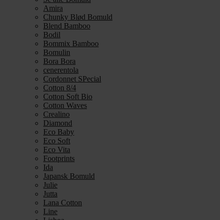
Amira
Chunky Blød Bomuld
Blend Bamboo
Bodil
Bommix Bamboo
Bomulin
Bora Bora
cenerentola
Cordonnet SPecial
Cotton 8/4
Cotton Soft Bio
Cotton Waves
Crealino
Diamond
Eco Baby
Eco Soft
Eco Vita
Footprints
Ida
Japansk Bomuld
Julie
Jutta
Lana Cotton
Line