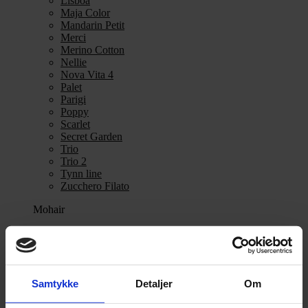
Lisboa
Maja Color
Mandarin Petit
Merci
Merino Cotton
Nellie
Nova Vita 4
Palet
Parigi
Poppy
Scarlet
Secret Garden
Trio
Trio 2
Tynn line
Zucchero Filato
Mohair
Se alle Mohair
angora
Bella
Bella Color
Desiderio
Samtykke
Detaljer
Om
Filnovo
Mulberry Silk