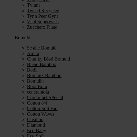
Tvinni
Tweed Recycled
Tynn Peer Gynt
Vital Superwash
Zucchero Filato
Bomuld
Se alle Bomuld
Amira
Chunky Blød Bomuld
Blend Bamboo
Bodil
Bommix Bamboo
Bomulin
Bora Bora
cenerentola
Cordonnet SPecial
Cotton 8/4
Cotton Soft Bio
Cotton Waves
Crealino
Diamond
Eco Baby
Eco Soft