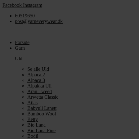
Videre
Facebook
Instagram
til
60519650
indhold
post@yarneverywear.dk
Forside
Garn
Uld
Se alle Uld
Alpaca 2
Alpaca 3
Alpakka Ull
Aran Tweed
Arwetta Classic
Atlas
Babyull Lanett
Bamboo Wool
Betty
Bio Lana
Bio Lana Fine
Bodil