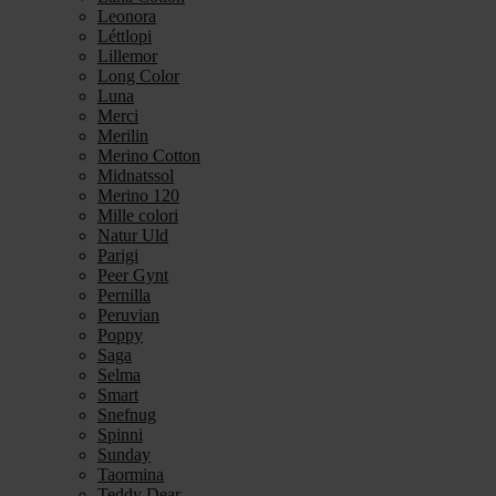
Leonora
Léttlopi
Lillemor
Long Color
Luna
Merci
Merilin
Merino Cotton
Midnatssol
Merino 120
Mille colori
Natur Uld
Parigi
Peer Gynt
Pernilla
Peruvian
Poppy
Saga
Selma
Smart
Snefnug
Spinni
Sunday
Taormina
Teddy Dear