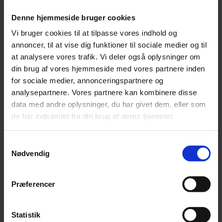
Leonora
Silk Mohair
Denne hjemmeside bruger cookies
Tilia
Vi bruger cookies til at tilpasse vores indhold og
Tynn Silk Mohair
Se alle Mohair
annoncer, til at vise dig funktioner til sociale medier og til
angora
at analysere vores trafik. Vi deler også oplysninger om
Bella
din brug af vores hjemmeside med vores partnere inden
Bella Color
Desiderio
for sociale medier, annonceringspartnere og
Filnovo
analysepartnere. Vores partnere kan kombinere disse
Mulberry Silk
data med andre oplysninger, du har givet dem, eller som
Leonora
Silk Mohair
de har indsamlet fra din brug af deres tjenester.
Tilia
Tynn Silk Mohair
Samtykkevalg
Alpaka
Nødvendig
Se alle Alpaka
Alice
Præferencer
Alpaca 1
Alpaca 2
Alpaca 3
Alpakka Følgetråd
Statistik
Alpakka Silke