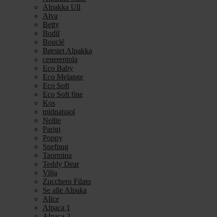
Alpakka Ull
Alva
Betty
Bodil
Bouclé
Børstet Alpakka
cenerentola
Eco Baby
Eco Melange
Eco Soft
Eco Soft fine
Kos
midnatssol
Nellie
Parigi
Poppy
Snefnug
Taormina
Teddy Dear
Vilja
Zucchero Filato
Se alle Alpaka
Alice
Alpaca 1
Alpaca 2