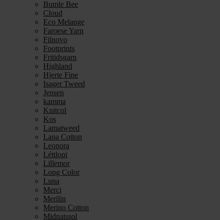
Bumle Bee
Cloud
Eco Melange
Faroese Yarn
Filnovo
Footprints
Fritidsgarn
Highland
Hjerte Fine
Isager Tweed
Jensen
kamma
Knitcol
Kos
Lamatweed
Lana Cotton
Leonora
Léttlopi
Lillemor
Long Color
Luna
Merci
Merilin
Merino Cotton
Midnatssol