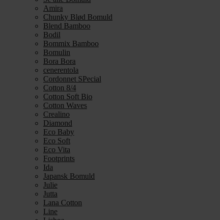
Amira
Chunky Blød Bomuld
Blend Bamboo
Bodil
Bommix Bamboo
Bomulin
Bora Bora
cenerentola
Cordonnet SPecial
Cotton 8/4
Cotton Soft Bio
Cotton Waves
Crealino
Diamond
Eco Baby
Eco Soft
Eco Vita
Footprints
Ida
Japansk Bomuld
Julie
Jutta
Lana Cotton
Line