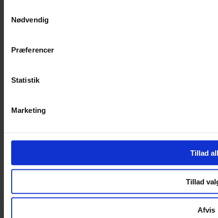
SERVICES
Samtykkevalg
Nødvendig
Handelsbetingelser
Privatlivspolitik
Cookiepolitik
Præferencer
Handelsbetingelser
Privatlivspolitik
Cookiepolitik
Statistik
OM OS
Marketing
Om Yarn Every Wear
Om Yarn Every Wear
ÅBNINGSTIDER
Tillad al
Mandag – Fredag 10:00 – 17:30
Lørdag 10:00 – 14:00
Tillad val
Copyright © 2022.
Design & hosting by Webhuset Ballum ApS
Afvis