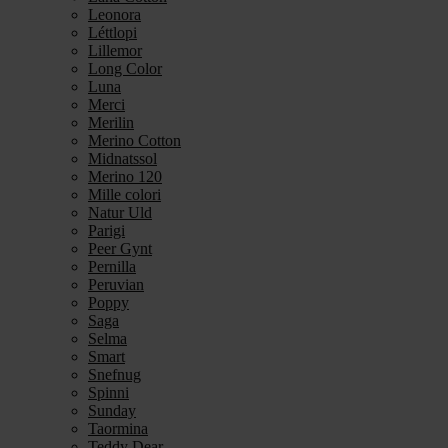
Leonora
Léttlopi
Lillemor
Long Color
Luna
Merci
Merilin
Merino Cotton
Midnatssol
Merino 120
Mille colori
Natur Uld
Parigi
Peer Gynt
Pernilla
Peruvian
Poppy
Saga
Selma
Smart
Snefnug
Spinni
Sunday
Taormina
Teddy Dear