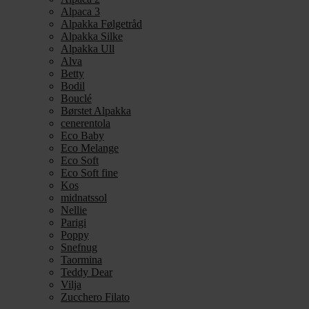
Alpaca 3
Alpakka Følgetråd
Alpakka Silke
Alpakka Ull
Alva
Betty
Bodil
Bouclé
Børstet Alpakka
cenerentola
Eco Baby
Eco Melange
Eco Soft
Eco Soft fine
Kos
midnatssol
Nellie
Parigi
Poppy
Snefnug
Taormina
Teddy Dear
Vilja
Zucchero Filato