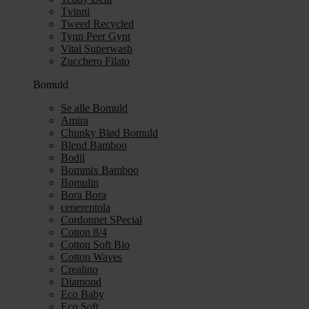
Tvinni
Tweed Recycled
Tynn Peer Gynt
Vital Superwash
Zucchero Filato
Bomuld
Se alle Bomuld
Amira
Chunky Blød Bomuld
Blend Bamboo
Bodil
Bommix Bamboo
Bomulin
Bora Bora
cenerentola
Cordonnet SPecial
Cotton 8/4
Cotton Soft Bio
Cotton Waves
Crealino
Diamond
Eco Baby
Eco Soft