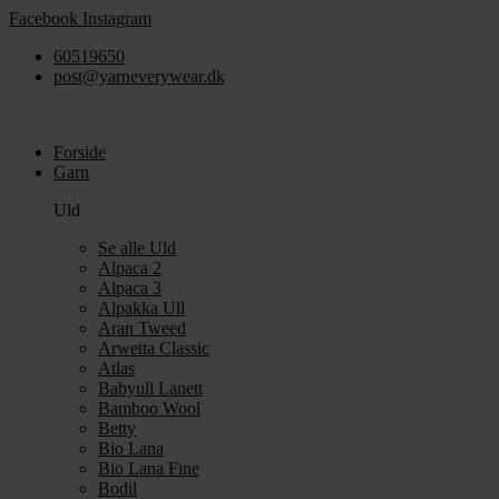
Videre
Facebook
Instagram
til
60519650
indhold
post@yarneverywear.dk
Forside
Garn
Uld
Se alle Uld
Alpaca 2
Alpaca 3
Alpakka Ull
Aran Tweed
Arwetta Classic
Atlas
Babyull Lanett
Bamboo Wool
Betty
Bio Lana
Bio Lana Fine
Bodil