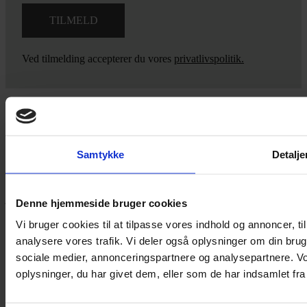
Ved tilmelding accepterer du vores
privatlivspolitik.
Yarn Every Wear
Samtykke
Detalje
Hvis du bøvler med noget eller ønsker ny inspiration, så skriv til
mig
,
eller kom forbi butikken på Vestergade 12 i Tønder. Så hjælper
jeg dig på vej.
Denne hjemmeside bruger cookies
Vestergade 12 6270, Tønder
Vi bruger cookies til at tilpasse vores indhold og annoncer, til 
60 51 96 50
analysere vores trafik. Vi deler også oplysninger om din br
post@yarneverywear.dk
sociale medier, annonceringspartnere og analysepartnere. V
CVR 43041649
oplysninger, du har givet dem, eller som de har indsamlet fra 
Facebook-f
Instagram