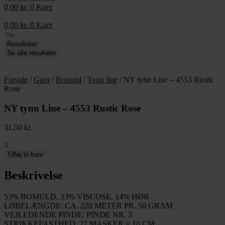
0,00
kr.
0
Kurv
0,00
kr.
0
Kurv
Search
...
Resultater
Se alle resultater
Forside
/
Garn
/
Bomuld
/
Tynn line
/ NY tynn Line – 4553 Rustic
Rose
NY tynn Line – 4553 Rustic Rose
31,50
kr.
NY
tynn
Tilføj til kurv
Line
-
Beskrivelse
4553
Rustic
53% BOMULD, 33% VISCOSE, 14% HØR
Rose
LØBELÆNGDE: CA. 220 METER PR. 50 GRAM
antal
VEJLEDENDE PINDE: PINDE NR. 3
STRIKKEFASTHED: 27 MASKER = 10 CM