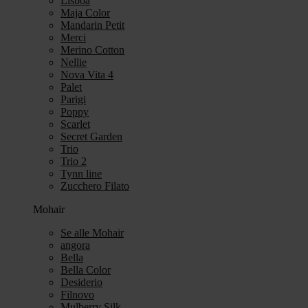
Lisboa
Maja Color
Mandarin Petit
Merci
Merino Cotton
Nellie
Nova Vita 4
Palet
Parigi
Poppy
Scarlet
Secret Garden
Trio
Trio 2
Tynn line
Zucchero Filato
Mohair
Se alle Mohair
angora
Bella
Bella Color
Desiderio
Filnovo
Mulberry Silk