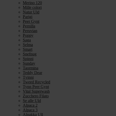
Merino 120
Mille colori
Natur Uld
Parigi
Peer Gynt
Pernilla
Peruvian
Poppy
Saga
Selma
Smart
Snefnug
Spinni
Sunday
Taormina
Teddy Dear
Tvinni
Tweed Recycled
Tynn Peer Gynt
Vital Superwash
Zucchero Filato
Se alle Uld
Alpaca 2
Alpaca 3
Alpakka Ull