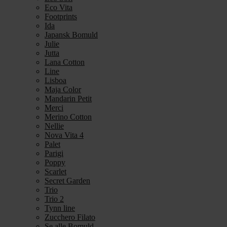
Eco Vita
Footprints
Ida
Japansk Bomuld
Julie
Jutta
Lana Cotton
Line
Lisboa
Maja Color
Mandarin Petit
Merci
Merino Cotton
Nellie
Nova Vita 4
Palet
Parigi
Poppy
Scarlet
Secret Garden
Trio
Trio 2
Tynn line
Zucchero Filato
Se alle Bomuld