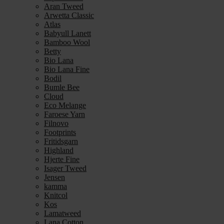
Aran Tweed
Arwetta Classic
Atlas
Babyull Lanett
Bamboo Wool
Betty
Bio Lana
Bio Lana Fine
Bodil
Bumle Bee
Cloud
Eco Melange
Faroese Yarn
Filnovo
Footprints
Fritidsgarn
Highland
Hjerte Fine
Isager Tweed
Jensen
kamma
Knitcol
Kos
Lamatweed
Lana Cotton