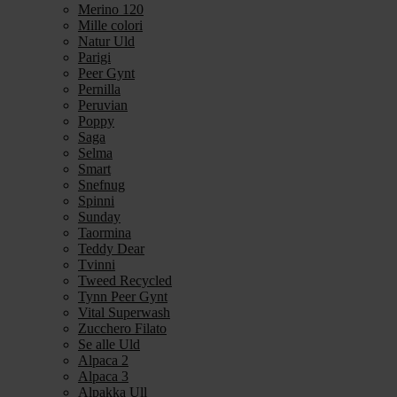
Merino 120
Mille colori
Natur Uld
Parigi
Peer Gynt
Pernilla
Peruvian
Poppy
Saga
Selma
Smart
Snefnug
Spinni
Sunday
Taormina
Teddy Dear
Tvinni
Tweed Recycled
Tynn Peer Gynt
Vital Superwash
Zucchero Filato
Se alle Uld
Alpaca 2
Alpaca 3
Alpakka Ull