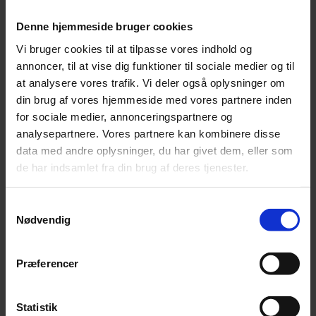
Leonora
Silk Mohair
Denne hjemmeside bruger cookies
Tilia
Vi bruger cookies til at tilpasse vores indhold og
Tynn Silk Mohair
Se alle Mohair
annoncer, til at vise dig funktioner til sociale medier og til
angora
at analysere vores trafik. Vi deler også oplysninger om
Bella
din brug af vores hjemmeside med vores partnere inden
Bella Color
Desiderio
for sociale medier, annonceringspartnere og
Filnovo
analysepartnere. Vores partnere kan kombinere disse
Mulberry Silk
data med andre oplysninger, du har givet dem, eller som
Leonora
Silk Mohair
de har indsamlet fra din brug af deres tjenester.
Tilia
Tynn Silk Mohair
Samtykkevalg
Alpaka
Nødvendig
Se alle Alpaka
Alice
Alpaca 1
Præferencer
Alpaca 2
Alpaca 3
Alpakka Følgetråd
Statistik
Alpakka Silke