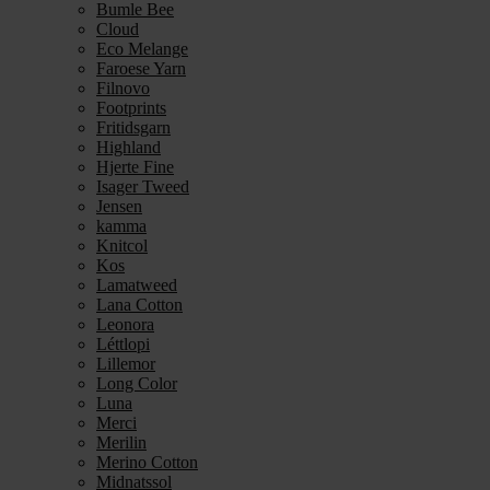
Bumle Bee
Cloud
Eco Melange
Faroese Yarn
Filnovo
Footprints
Fritidsgarn
Highland
Hjerte Fine
Isager Tweed
Jensen
kamma
Knitcol
Kos
Lamatweed
Lana Cotton
Leonora
Léttlopi
Lillemor
Long Color
Luna
Merci
Merilin
Merino Cotton
Midnatssol