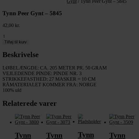
Gynt
/ Tynn Peer Gynt – 5845
Tynn Peer Gynt – 5845
42,00
kr.
Tynn
Peer
Tilføj til kurv
Gynt
-
Beskrivelse
5845
antal
LØBELÆNGDE: CA. 205 METER PR. 50 GRAM
VEJLEDENDE PINDE: PINDE NR. 3
STRIKKEFASTHED: 27 MASKER = 10 CM
RÅMATERIALET KOMMER FRA: NORGE
100% uld
Relaterede varer
Tynn
Tynn
Tynn
Tynn