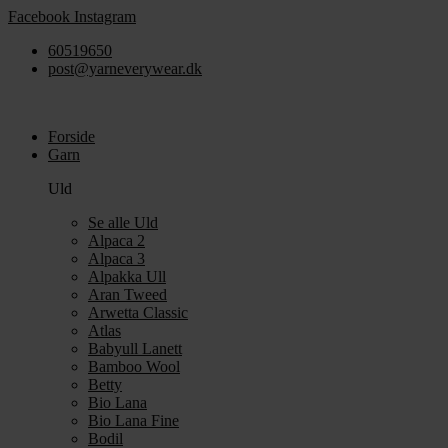
Videre
Facebook
Instagram
til
60519650
indhold
post@yarneverywear.dk
Forside
Garn
Uld
Se alle Uld
Alpaca 2
Alpaca 3
Alpakka Ull
Aran Tweed
Arwetta Classic
Atlas
Babyull Lanett
Bamboo Wool
Betty
Bio Lana
Bio Lana Fine
Bodil