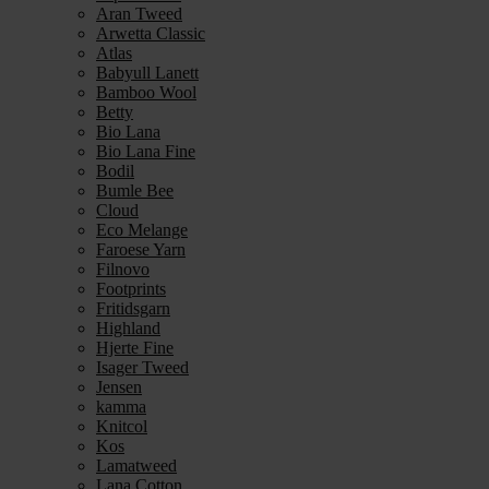
Aran Tweed
Arwetta Classic
Atlas
Babyull Lanett
Bamboo Wool
Betty
Bio Lana
Bio Lana Fine
Bodil
Bumle Bee
Cloud
Eco Melange
Faroese Yarn
Filnovo
Footprints
Fritidsgarn
Highland
Hjerte Fine
Isager Tweed
Jensen
kamma
Knitcol
Kos
Lamatweed
Lana Cotton