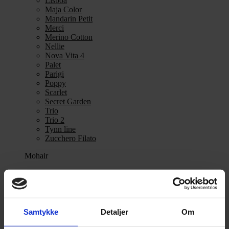
Lisboa
Maja Color
Mandarin Petit
Merci
Merino Cotton
Nellie
Nova Vita 4
Palet
Parigi
Poppy
Scarlet
Secret Garden
Trio
Trio 2
Tynn line
Zucchero Filato
Mohair
Se alle Mohair
angora
Bella
Bella Color
Desiderio
Samtykke
Detaljer
Om
Filnovo
Mulberry Silk