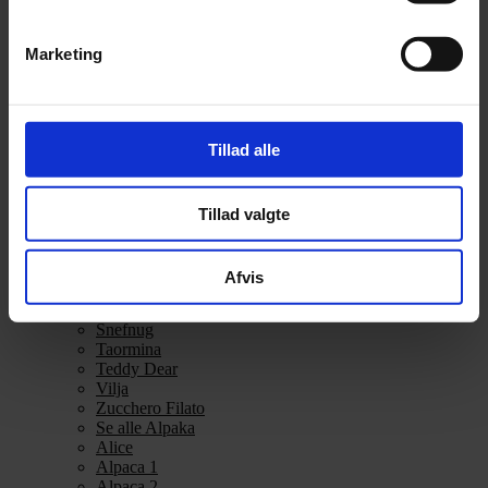
Alpakka Ull
Alva
Marketing
Betty
Bodil
Bouclé
Børstet Alpakka
cenerentola
Tillad alle
Eco Baby
Eco Melange
Eco Soft
Eco Soft fine
Tillad valgte
Kos
midnatssol
Nellie
Afvis
Parigi
Poppy
Snefnug
Taormina
Teddy Dear
Vilja
Zucchero Filato
Se alle Alpaka
Alice
Alpaca 1
Alpaca 2