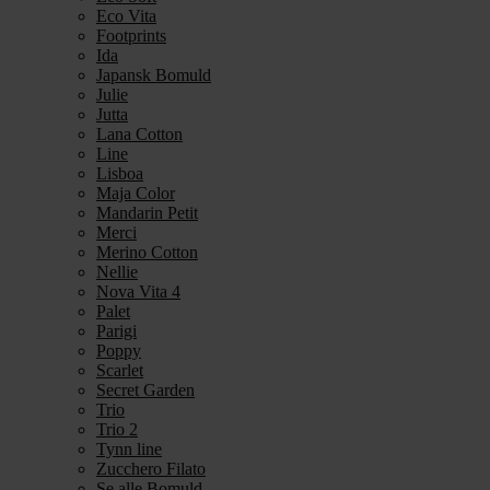
Eco Vita
Footprints
Ida
Japansk Bomuld
Julie
Jutta
Lana Cotton
Line
Lisboa
Maja Color
Mandarin Petit
Merci
Merino Cotton
Nellie
Nova Vita 4
Palet
Parigi
Poppy
Scarlet
Secret Garden
Trio
Trio 2
Tynn line
Zucchero Filato
Se alle Bomuld