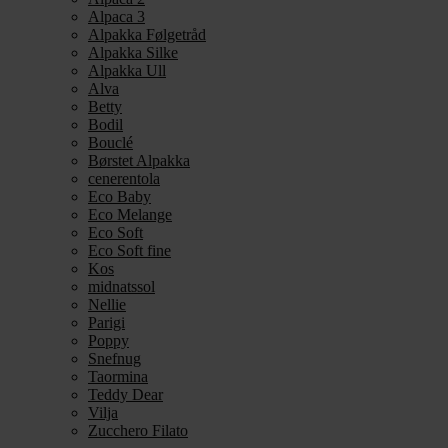
Alpaca 3
Alpakka Følgetråd
Alpakka Silke
Alpakka Ull
Alva
Betty
Bodil
Bouclé
Børstet Alpakka
cenerentola
Eco Baby
Eco Melange
Eco Soft
Eco Soft fine
Kos
midnatssol
Nellie
Parigi
Poppy
Snefnug
Taormina
Teddy Dear
Vilja
Zucchero Filato