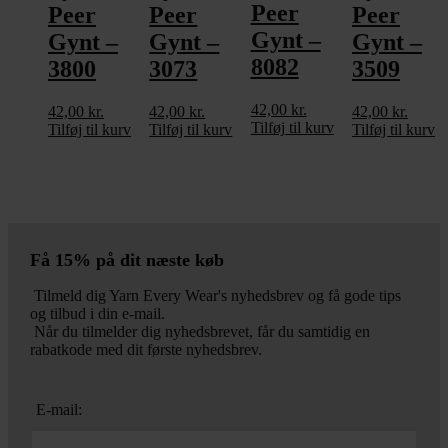
Peer
Peer
Peer
Peer
Gynt –
Gynt –
Gynt –
Gynt –
8082
3800
3073
3509
42,00
kr.
42,00
kr.
42,00
kr.
42,00
kr.
Tilføj til kurv
Tilføj til kurv
Tilføj til kurv
Tilføj til kurv
Få 15% på dit næste køb
Tilmeld dig Yarn Every Wear's nyhedsbrev og få gode tips
og tilbud i din e-mail.
Når du tilmelder dig nyhedsbrevet, får du samtidig en
rabatkode med dit første nyhedsbrev.
E-mail: