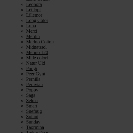
Leonora
Léttlopi
Lillemor
Long Color
Luna
Merci
Merilin
Merino Cotton
Midnatssol
Merino 120
Mille colori
Natur Uld
Parigi
Peer Gynt
Pernilla
Peruvian
Poppy
Saga
Selma
Smart
Snefnug
Spinni
Sunday
Taormina
Teddy Dear