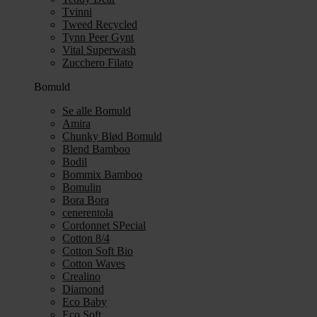
Tvinni
Tweed Recycled
Tynn Peer Gynt
Vital Superwash
Zucchero Filato
Bomuld
Se alle Bomuld
Amira
Chunky Blød Bomuld
Blend Bamboo
Bodil
Bommix Bamboo
Bomulin
Bora Bora
cenerentola
Cordonnet SPecial
Cotton 8/4
Cotton Soft Bio
Cotton Waves
Crealino
Diamond
Eco Baby
Eco Soft