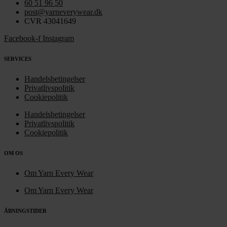
60 51 96 50
post@yarneverywear.dk
CVR 43041649
Facebook-f
Instagram
SERVICES
Handelsbetingelser
Privatlivspolitik
Cookiepolitik
Handelsbetingelser
Privatlivspolitik
Cookiepolitik
OM OS
Om Yarn Every Wear
Om Yarn Every Wear
ÅBNINGSTIDER