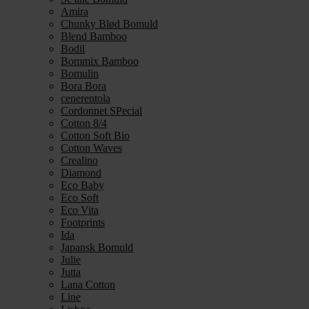
Amira
Chunky Blød Bomuld
Blend Bamboo
Bodil
Bommix Bamboo
Bomulin
Bora Bora
cenerentola
Cordonnet SPecial
Cotton 8/4
Cotton Soft Bio
Cotton Waves
Crealino
Diamond
Eco Baby
Eco Soft
Eco Vita
Footprints
Ida
Japansk Bomuld
Julie
Jutta
Lana Cotton
Line