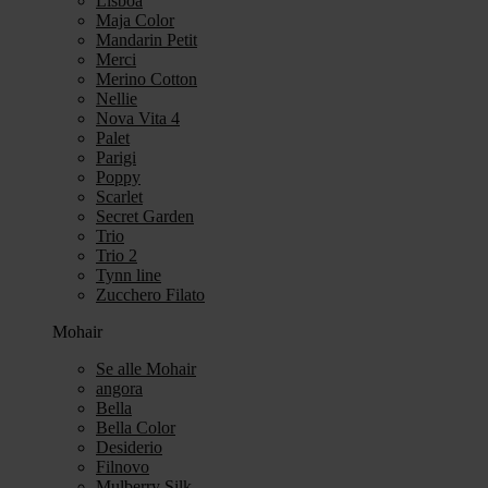
Lisboa
Maja Color
Mandarin Petit
Merci
Merino Cotton
Nellie
Nova Vita 4
Palet
Parigi
Poppy
Scarlet
Secret Garden
Trio
Trio 2
Tynn line
Zucchero Filato
Mohair
Se alle Mohair
angora
Bella
Bella Color
Desiderio
Filnovo
Mulberry Silk