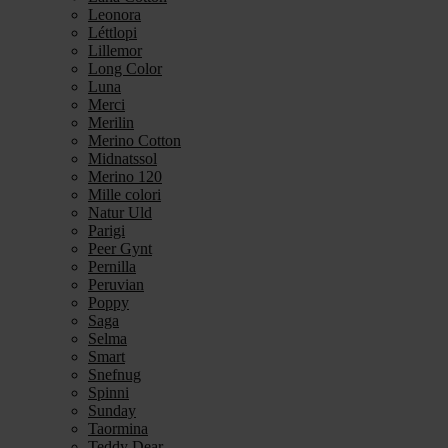
Leonora
Léttlopi
Lillemor
Long Color
Luna
Merci
Merilin
Merino Cotton
Midnatssol
Merino 120
Mille colori
Natur Uld
Parigi
Peer Gynt
Pernilla
Peruvian
Poppy
Saga
Selma
Smart
Snefnug
Spinni
Sunday
Taormina
Teddy Dear