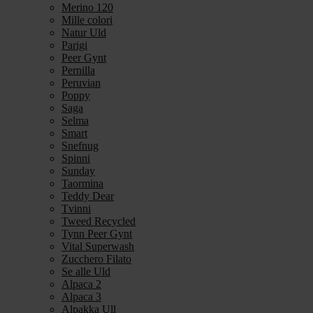
Merino 120
Mille colori
Natur Uld
Parigi
Peer Gynt
Pernilla
Peruvian
Poppy
Saga
Selma
Smart
Snefnug
Spinni
Sunday
Taormina
Teddy Dear
Tvinni
Tweed Recycled
Tynn Peer Gynt
Vital Superwash
Zucchero Filato
Se alle Uld
Alpaca 2
Alpaca 3
Alpakka Ull