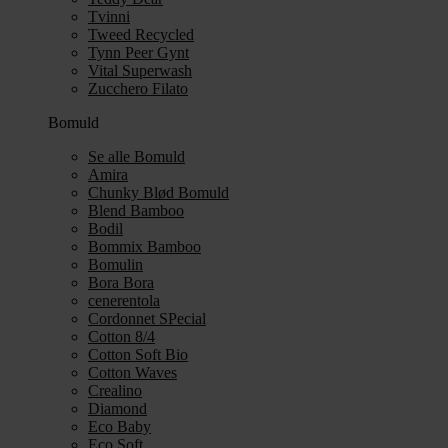
Tvinni
Tweed Recycled
Tynn Peer Gynt
Vital Superwash
Zucchero Filato
Bomuld
Se alle Bomuld
Amira
Chunky Blød Bomuld
Blend Bamboo
Bodil
Bommix Bamboo
Bomulin
Bora Bora
cenerentola
Cordonnet SPecial
Cotton 8/4
Cotton Soft Bio
Cotton Waves
Crealino
Diamond
Eco Baby
Eco Soft