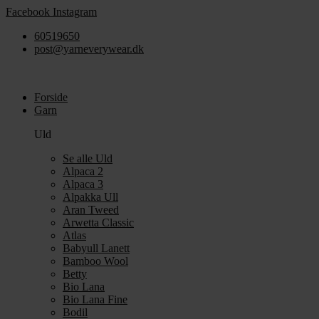
Videre
Facebook
Instagram
til
60519650
indhold
post@yarneverywear.dk
Forside
Garn
Uld
Se alle Uld
Alpaca 2
Alpaca 3
Alpakka Ull
Aran Tweed
Arwetta Classic
Atlas
Babyull Lanett
Bamboo Wool
Betty
Bio Lana
Bio Lana Fine
Bodil