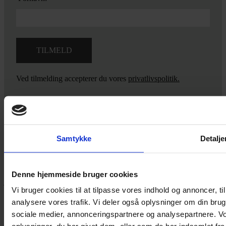
Ved tilmelding accepterer du vores
privatlivspolitik.
Yarn Every Wear
Samtykke
Detalje
Hvis du bøvler med noget eller ønsker ny inspiration, så skriv til
mig
,
eller kom forbi butikken på Vestergade 12 i Tønder. Så hjælper
Denne hjemmeside bruger cookies
jeg dig på vej.
Vi bruger cookies til at tilpasse vores indhold og annoncer, til 
Vestergade 12 6270, Tønder
analysere vores trafik. Vi deler også oplysninger om din br
60 51 96 50
sociale medier, annonceringspartnere og analysepartnere. V
post@yarneverywear.dk
CVR 43041649