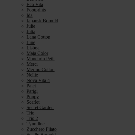
Eco Vita
Footprints
Ida
Japansk Bomuld
Julie
Jutta
Lana Cotton
Line
Lisboa
Maja Color
Mandarin Petit
Merci
Merino Cotton
Nellie
Nova Vita 4
Palet
Parigi
Poppy
Scarlet
Secret Garden
Trio
Trio 2
Tynn line
Zucchero Filato
Se alle Bomuld