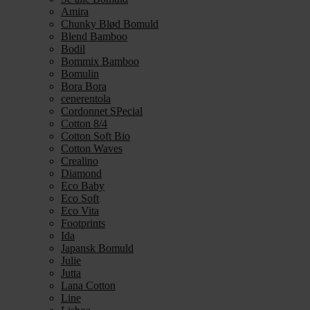
Amira
Chunky Blød Bomuld
Blend Bamboo
Bodil
Bommix Bamboo
Bomulin
Bora Bora
cenerentola
Cordonnet SPecial
Cotton 8/4
Cotton Soft Bio
Cotton Waves
Crealino
Diamond
Eco Baby
Eco Soft
Eco Vita
Footprints
Ida
Japansk Bomuld
Julie
Jutta
Lana Cotton
Line