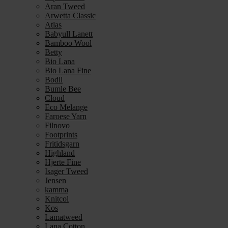
Aran Tweed
Arwetta Classic
Atlas
Babyull Lanett
Bamboo Wool
Betty
Bio Lana
Bio Lana Fine
Bodil
Bumle Bee
Cloud
Eco Melange
Faroese Yarn
Filnovo
Footprints
Fritidsgarn
Highland
Hjerte Fine
Isager Tweed
Jensen
kamma
Knitcol
Kos
Lamatweed
Lana Cotton