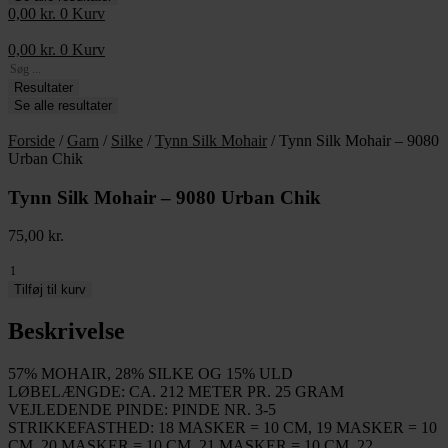
0,00
kr.
0
Kurv
0,00
kr.
0
Kurv
Search
...
Resultater
Se alle resultater
Forside
/
Garn
/
Silke
/
Tynn Silk Mohair
/ Tynn Silk Mohair – 9080
Urban Chik
Tynn Silk Mohair – 9080 Urban Chik
75,00
kr.
Tynn
Silk
Tilføj til kurv
Mohair
-
Beskrivelse
9080
Urban
57% MOHAIR, 28% SILKE OG 15% ULD
Chik
LØBELÆNGDE: CA. 212 METER PR. 25 GRAM
antal
VEJLEDENDE PINDE: PINDE NR. 3-5
STRIKKEFASTHED: 18 MASKER = 10 CM, 19 MASKER = 10
CM, 20 MASKER = 10 CM, 21 MASKER = 10 CM, 22