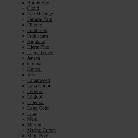
Bumle Bee
Cloud
Eco Melange
Faroese Yarn
Filnovo
Footprints
Fritidsgarn
Highland
Hjerte Fine
Isager Tweed
Jensen
kamma
Knitcol
Kos
Lamatweed
Lana Cotton
Leonora
Léttlopi
Lillemor
Long Color
Luna
Merci
Merilin
Merino Cotton
Midnatssol