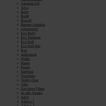
Alpakka Ull
Alva
Betty
Bodil
Bouclé
Børstet Alpakka
cenerentola
Eco Baby
Eco Melange
Eco Soft
Eco Soft fine
Kos
midnatssol
Nellie
Parigi
Poppy
Snefnug
Taormina
Teddy Dear
Vilja
Zucchero Filato
Se alle Alpaka
Alice
Alpaca 1
Alpaca 2