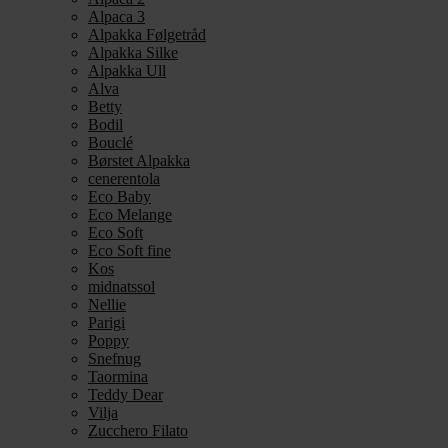
Alpaca 3
Alpakka Følgetråd
Alpakka Silke
Alpakka Ull
Alva
Betty
Bodil
Bouclé
Børstet Alpakka
cenerentola
Eco Baby
Eco Melange
Eco Soft
Eco Soft fine
Kos
midnatssol
Nellie
Parigi
Poppy
Snefnug
Taormina
Teddy Dear
Vilja
Zucchero Filato