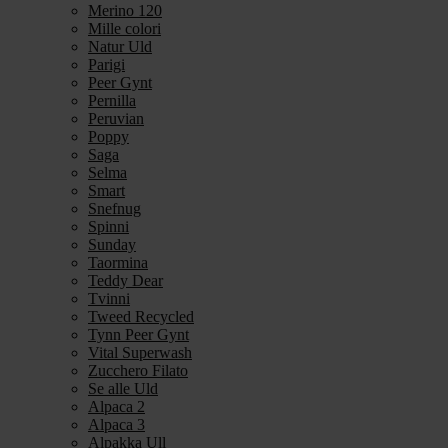
Merino 120
Mille colori
Natur Uld
Parigi
Peer Gynt
Pernilla
Peruvian
Poppy
Saga
Selma
Smart
Snefnug
Spinni
Sunday
Taormina
Teddy Dear
Tvinni
Tweed Recycled
Tynn Peer Gynt
Vital Superwash
Zucchero Filato
Se alle Uld
Alpaca 2
Alpaca 3
Alpakka Ull