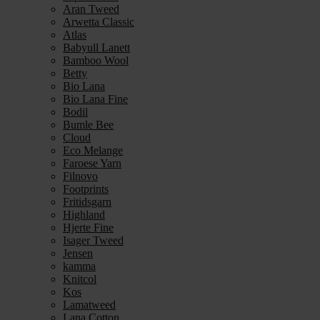
Aran Tweed
Arwetta Classic
Atlas
Babyull Lanett
Bamboo Wool
Betty
Bio Lana
Bio Lana Fine
Bodil
Bumle Bee
Cloud
Eco Melange
Faroese Yarn
Filnovo
Footprints
Fritidsgarn
Highland
Hjerte Fine
Isager Tweed
Jensen
kamma
Knitcol
Kos
Lamatweed
Lana Cotton