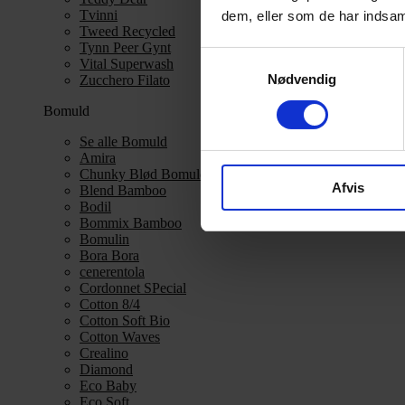
Tvinni
dem, eller som de har indsaml
Tweed Recycled
Tynn Peer Gynt
Samtykkevalg
Vital Superwash
Nødvendig
Zucchero Filato
Bomuld
Se alle Bomuld
Amira
Chunky Blød Bomuld
Afvis
Blend Bamboo
Bodil
Bommix Bamboo
Bomulin
Bora Bora
cenerentola
Cordonnet SPecial
Cotton 8/4
Cotton Soft Bio
Cotton Waves
Crealino
Diamond
Eco Baby
Eco Soft