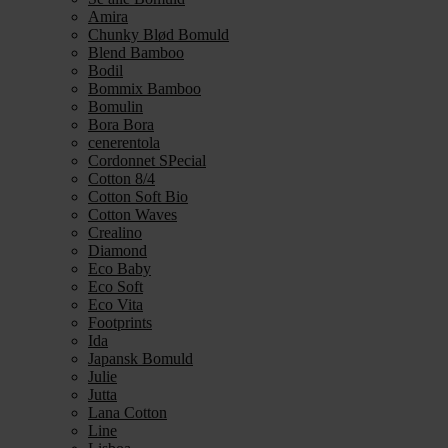
Amira
Chunky Blød Bomuld
Blend Bamboo
Bodil
Bommix Bamboo
Bomulin
Bora Bora
cenerentola
Cordonnet SPecial
Cotton 8/4
Cotton Soft Bio
Cotton Waves
Crealino
Diamond
Eco Baby
Eco Soft
Eco Vita
Footprints
Ida
Japansk Bomuld
Julie
Jutta
Lana Cotton
Line