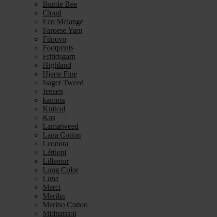
Bumle Bee
Cloud
Eco Melange
Faroese Yarn
Filnovo
Footprints
Fritidsgarn
Highland
Hjerte Fine
Isager Tweed
Jensen
kamma
Knitcol
Kos
Lamatweed
Lana Cotton
Leonora
Léttlopi
Lillemor
Long Color
Luna
Merci
Merilin
Merino Cotton
Midnatssol