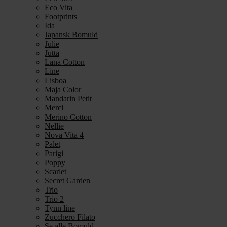
Eco Vita
Footprints
Ida
Japansk Bomuld
Julie
Jutta
Lana Cotton
Line
Lisboa
Maja Color
Mandarin Petit
Merci
Merino Cotton
Nellie
Nova Vita 4
Palet
Parigi
Poppy
Scarlet
Secret Garden
Trio
Trio 2
Tynn line
Zucchero Filato
Se alle Bomuld