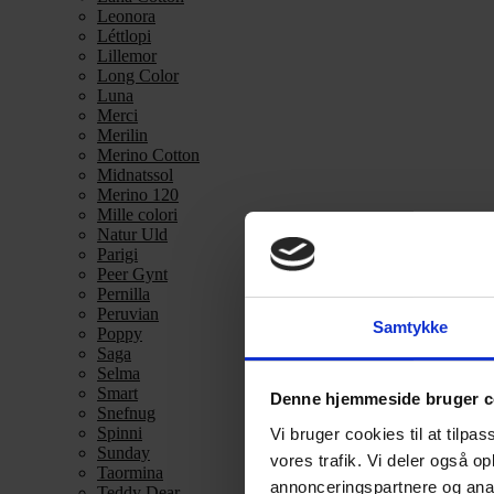
Leonora
Léttlopi
Lillemor
Long Color
Luna
Merci
Merilin
Merino Cotton
Midnatssol
Merino 120
Mille colori
Natur Uld
Parigi
Peer Gynt
Pernilla
Peruvian
Samtykke
Poppy
Saga
Selma
Smart
Denne hjemmeside bruger c
Snefnug
Spinni
Vi bruger cookies til at tilpas
Sunday
vores trafik. Vi deler også 
Taormina
annonceringspartnere og anal
Teddy Dear