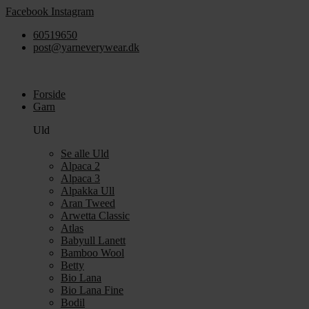
Videre
Facebook
Instagram
til
60519650
indhold
post@yarneverywear.dk
Forside
Garn
Uld
Se alle Uld
Alpaca 2
Alpaca 3
Alpakka Ull
Aran Tweed
Arwetta Classic
Atlas
Babyull Lanett
Bamboo Wool
Betty
Bio Lana
Bio Lana Fine
Bodil