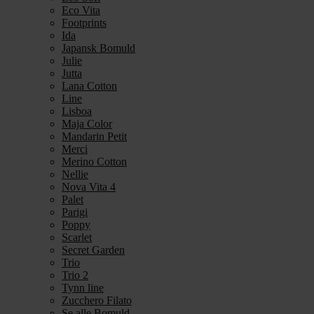
Eco Vita
Footprints
Ida
Japansk Bomuld
Julie
Jutta
Lana Cotton
Line
Lisboa
Maja Color
Mandarin Petit
Merci
Merino Cotton
Nellie
Nova Vita 4
Palet
Parigi
Poppy
Scarlet
Secret Garden
Trio
Trio 2
Tynn line
Zucchero Filato
Se alle Bomuld