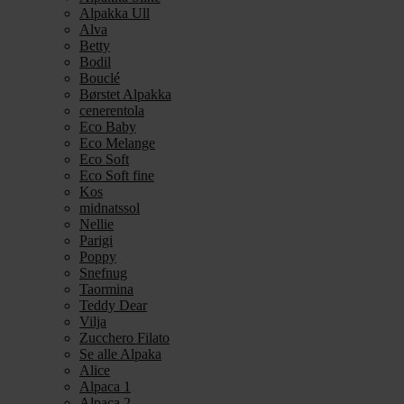
Alpakka Ull
Alva
Betty
Bodil
Bouclé
Børstet Alpakka
cenerentola
Eco Baby
Eco Melange
Eco Soft
Eco Soft fine
Kos
midnatssol
Nellie
Parigi
Poppy
Snefnug
Taormina
Teddy Dear
Vilja
Zucchero Filato
Se alle Alpaka
Alice
Alpaca 1
Alpaca 2