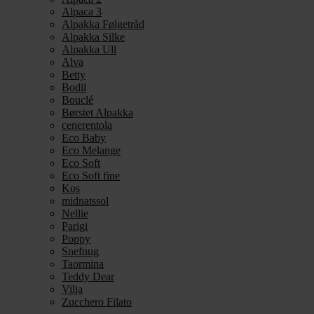
Alpaca 3
Alpakka Følgetråd
Alpakka Silke
Alpakka Ull
Alva
Betty
Bodil
Bouclé
Børstet Alpakka
cenerentola
Eco Baby
Eco Melange
Eco Soft
Eco Soft fine
Kos
midnatssol
Nellie
Parigi
Poppy
Snefnug
Taormina
Teddy Dear
Vilja
Zucchero Filato