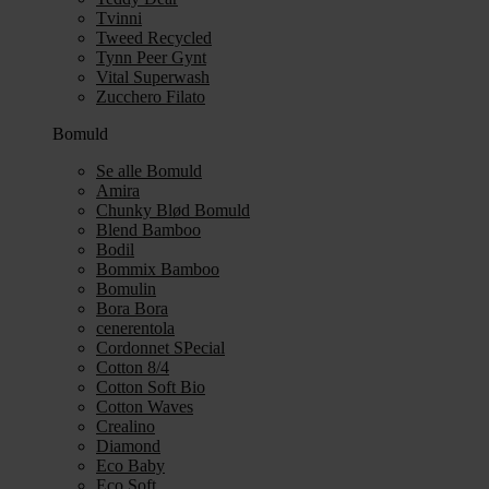
Tvinni
Tweed Recycled
Tynn Peer Gynt
Vital Superwash
Zucchero Filato
Bomuld
Se alle Bomuld
Amira
Chunky Blød Bomuld
Blend Bamboo
Bodil
Bommix Bamboo
Bomulin
Bora Bora
cenerentola
Cordonnet SPecial
Cotton 8/4
Cotton Soft Bio
Cotton Waves
Crealino
Diamond
Eco Baby
Eco Soft