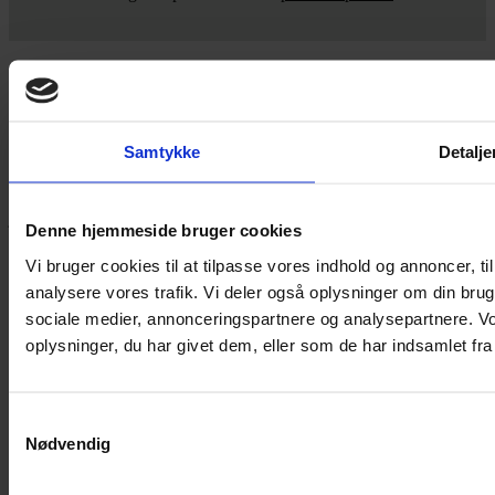
Yarn Every Wear
Samtykke
Detalje
Hvis du bøvler med noget eller ønsker ny inspiration, så skriv til
mig
,
eller kom forbi butikken på Vestergade 12 i Tønder. Så hjælper
jeg dig på vej.
Denne hjemmeside bruger cookies
Vestergade 12 6270, Tønder
Vi bruger cookies til at tilpasse vores indhold og annoncer, til 
60 51 96 50
analysere vores trafik. Vi deler også oplysninger om din br
post@yarneverywear.dk
CVR 43041649
sociale medier, annonceringspartnere og analysepartnere. V
oplysninger, du har givet dem, eller som de har indsamlet fra 
Facebook-f
Instagram
SERVICES
Samtykkevalg
Handelsbetingelser
Nødvendig
Privatlivspolitik
Cookiepolitik