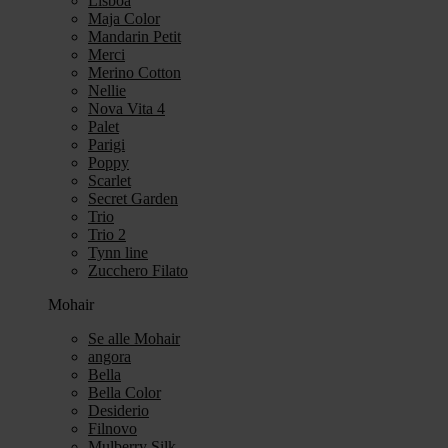
Lisboa
Maja Color
Mandarin Petit
Merci
Merino Cotton
Nellie
Nova Vita 4
Palet
Parigi
Poppy
Scarlet
Secret Garden
Trio
Trio 2
Tynn line
Zucchero Filato
Mohair
Se alle Mohair
angora
Bella
Bella Color
Desiderio
Filnovo
Mulberry Silk