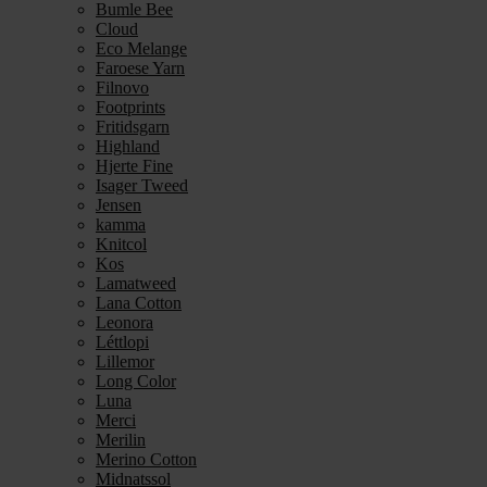
Bumle Bee
Cloud
Eco Melange
Faroese Yarn
Filnovo
Footprints
Fritidsgarn
Highland
Hjerte Fine
Isager Tweed
Jensen
kamma
Knitcol
Kos
Lamatweed
Lana Cotton
Leonora
Léttlopi
Lillemor
Long Color
Luna
Merci
Merilin
Merino Cotton
Midnatssol