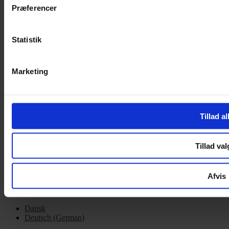
Præferencer
Handelsbetingelser
Privatlivspolitik
Cookiepolitik
Statistik
OM OS
Om Yarn Every Wear
Marketing
Om Yarn Every Wear
ÅBNINGSTIDER
Tillad al
Mandag – Fredag 10:00 – 17:30
Lørdag 10:00 – 14:00
Tillad val
Copyright © 2022.
Design & hosting by Webhuset Ballum ApS
Afvis
Dansk
Deutsch
(
German
)