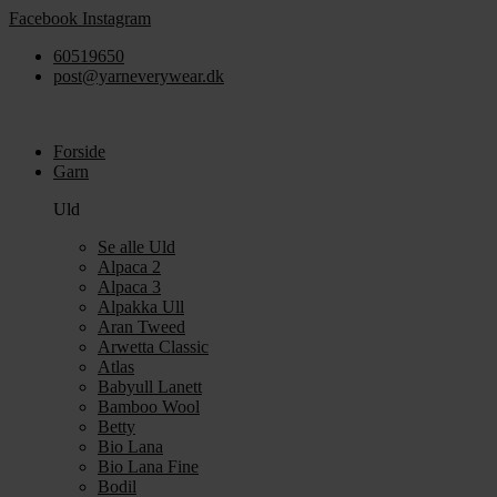
Videre
Facebook
Instagram
til
60519650
indhold
post@yarneverywear.dk
Forside
Garn
Uld
Se alle Uld
Alpaca 2
Alpaca 3
Alpakka Ull
Aran Tweed
Arwetta Classic
Atlas
Babyull Lanett
Bamboo Wool
Betty
Bio Lana
Bio Lana Fine
Bodil