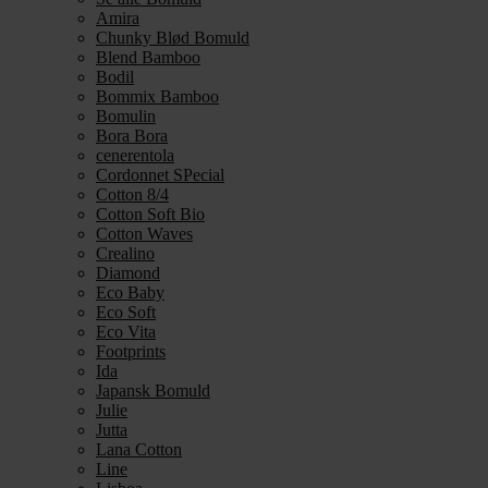
Amira
Chunky Blød Bomuld
Blend Bamboo
Bodil
Bommix Bamboo
Bomulin
Bora Bora
cenerentola
Cordonnet SPecial
Cotton 8/4
Cotton Soft Bio
Cotton Waves
Crealino
Diamond
Eco Baby
Eco Soft
Eco Vita
Footprints
Ida
Japansk Bomuld
Julie
Jutta
Lana Cotton
Line