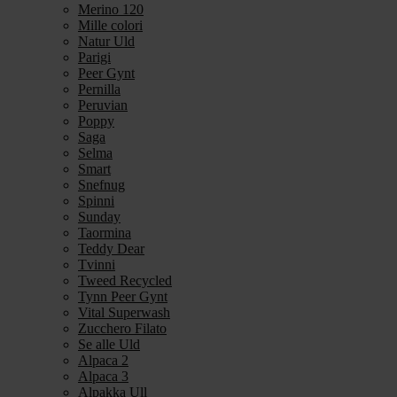
Merino 120
Mille colori
Natur Uld
Parigi
Peer Gynt
Pernilla
Peruvian
Poppy
Saga
Selma
Smart
Snefnug
Spinni
Sunday
Taormina
Teddy Dear
Tvinni
Tweed Recycled
Tynn Peer Gynt
Vital Superwash
Zucchero Filato
Se alle Uld
Alpaca 2
Alpaca 3
Alpakka Ull