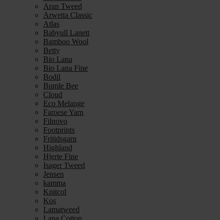
Aran Tweed
Arwetta Classic
Atlas
Babyull Lanett
Bamboo Wool
Betty
Bio Lana
Bio Lana Fine
Bodil
Bumle Bee
Cloud
Eco Melange
Faroese Yarn
Filnovo
Footprints
Fritidsgarn
Highland
Hjerte Fine
Isager Tweed
Jensen
kamma
Knitcol
Kos
Lamatweed
Lana Cotton