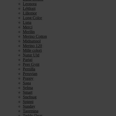
Leonora
Léttlopi
Lillemor
Long Color
Luna
Merci
Merilin
Merino Cotton
Midnatssol
Merino 120
Mille colori
Natur Uld
Parigi
Peer Gynt
Pernilla
Peruvian
Poppy
Saga
Selma
Smart
Snefnug
Spinni
Sunday
Taormina
Teddy Dear