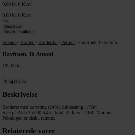
0,00
kr.
0
Kurv
0,00
kr.
0
Kurv
Search
...
Resultater
Se alle resultater
Forside
/
Broderi
/
Broderikit
/
Permin
/ Havfruen, Ib Antoni
Havfruen, Ib Antoni
199,00
kr.
Havfruen,
Ib
Tilføj til kurv
Antoni
antal
Beskrivelse
Broderet med korssting (2/6tr). Stikkesting (176tr)
Syet på Aida 355/00 6,4tr i hvid. 22 farver DMC Mouline.
Pakningen er ekskl. ramme.
Relaterede varer