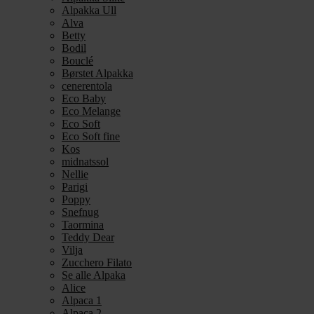
Alpakka Ull
Alva
Betty
Bodil
Bouclé
Børstet Alpakka
cenerentola
Eco Baby
Eco Melange
Eco Soft
Eco Soft fine
Kos
midnatssol
Nellie
Parigi
Poppy
Snefnug
Taormina
Teddy Dear
Vilja
Zucchero Filato
Se alle Alpaka
Alice
Alpaca 1
Alpaca 2