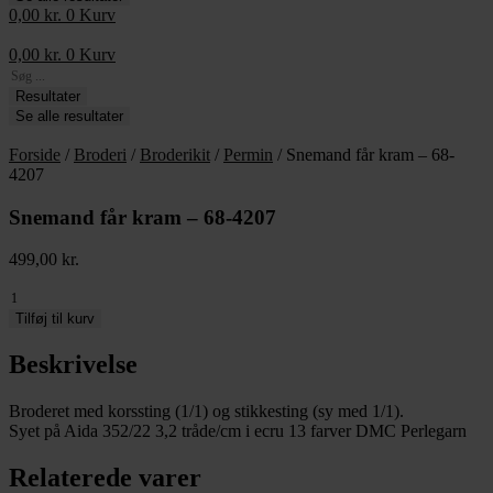
0,00
kr.
0
Kurv
0,00
kr.
0
Kurv
Search
...
Resultater
Se alle resultater
Forside
/
Broderi
/
Broderikit
/
Permin
/ Snemand får kram – 68-
4207
Snemand får kram – 68-4207
499,00
kr.
Snemand
får
Tilføj til kurv
kram
-
Beskrivelse
68-
4207
Broderet med korssting (1/1) og stikkesting (sy med 1/1).
antal
Syet på Aida 352/22 3,2 tråde/cm i ecru 13 farver DMC Perlegarn
Relaterede varer