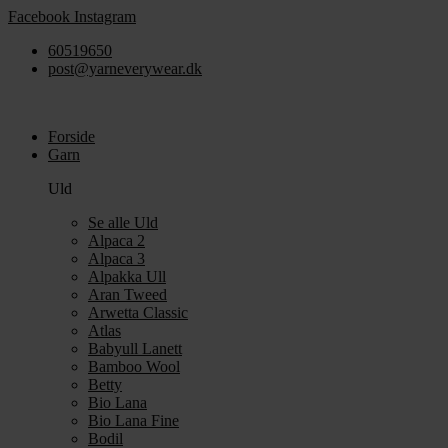
Videre
Facebook
Instagram
til
60519650
indhold
post@yarneverywear.dk
Forside
Garn
Uld
Se alle Uld
Alpaca 2
Alpaca 3
Alpakka Ull
Aran Tweed
Arwetta Classic
Atlas
Babyull Lanett
Bamboo Wool
Betty
Bio Lana
Bio Lana Fine
Bodil