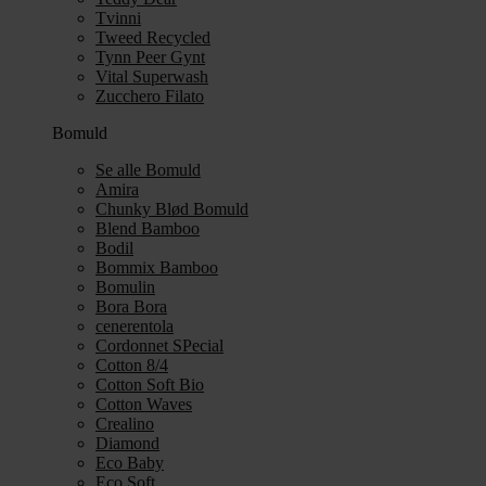
Tvinni
Tweed Recycled
Tynn Peer Gynt
Vital Superwash
Zucchero Filato
Bomuld
Se alle Bomuld
Amira
Chunky Blød Bomuld
Blend Bamboo
Bodil
Bommix Bamboo
Bomulin
Bora Bora
cenerentola
Cordonnet SPecial
Cotton 8/4
Cotton Soft Bio
Cotton Waves
Crealino
Diamond
Eco Baby
Eco Soft