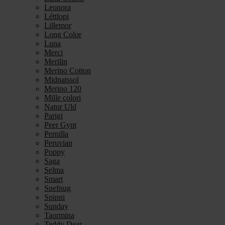
Leonora
Léttlopi
Lillemor
Long Color
Luna
Merci
Merilin
Merino Cotton
Midnatssol
Merino 120
Mille colori
Natur Uld
Parigi
Peer Gynt
Pernilla
Peruvian
Poppy
Saga
Selma
Smart
Snefnug
Spinni
Sunday
Taormina
Teddy Dear