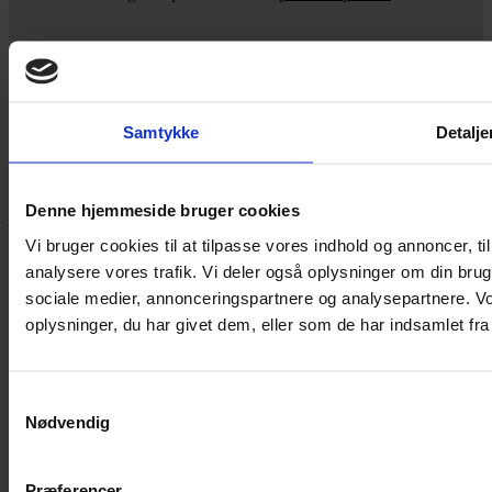
Yarn Every Wear
Samtykke
Detalje
Hvis du bøvler med noget eller ønsker ny inspiration, så skriv til
mig
,
eller kom forbi butikken på Vestergade 12 i Tønder. Så hjælper
Denne hjemmeside bruger cookies
jeg dig på vej.
Vi bruger cookies til at tilpasse vores indhold og annoncer, til 
Vestergade 12 6270, Tønder
analysere vores trafik. Vi deler også oplysninger om din br
60 51 96 50
post@yarneverywear.dk
sociale medier, annonceringspartnere og analysepartnere. V
CVR 43041649
oplysninger, du har givet dem, eller som de har indsamlet fra 
Facebook-f
Instagram
SERVICES
Samtykkevalg
Nødvendig
Handelsbetingelser
Privatlivspolitik
Cookiepolitik
Præferencer