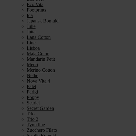
Eco Vita
Footprints
Ida
Japansk Bomuld
Julie
Jutta
Lana Cotton
Line
Lisboa
Maja Color
Mandarin Petit
Merci
Merino Cotton
Nellie
Nova Vita 4
Palet
Parigi
Poppy
Scarlet
Secret Garden
Trio
Trio 2
Tynn line
Zucchero Filato
Se alle Bomuld