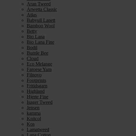
Aran Tweed
Arwetta Classic
Atlas
Babyull Lanett
Bamboo Wool
Betty
Bio Lana
Bio Lana Fine
Bodil
Bumle Bee
Cloud
Eco Melange
Faroese Yarn
Filnovo
Footprints
Fritidsgarn
Highland
Hjerte Fine
Isager Tweed
Jensen
kamma
Knitcol
Kos
Lamatweed
Lana Cotton