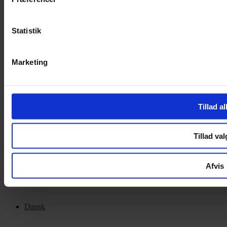
Handelsbetingelser
Privatlivspolitik
Cookiepolitik
Statistik
OM OS
Marketing
Om Yarn Every Wear
Om Yarn Every Wear
Tillad al
ÅBNINGSTIDER
Mandag – Fredag 10:00 – 17:30
Tillad val
Lørdag 10:00 – 14:00
Copyright © 2022.
Design & hosting by Webhuset Ballum ApS
Afvis
Dansk