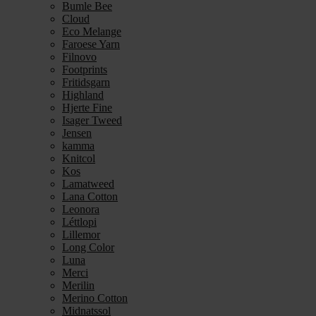
Bumle Bee
Cloud
Eco Melange
Faroese Yarn
Filnovo
Footprints
Fritidsgarn
Highland
Hjerte Fine
Isager Tweed
Jensen
kamma
Knitcol
Kos
Lamatweed
Lana Cotton
Leonora
Léttlopi
Lillemor
Long Color
Luna
Merci
Merilin
Merino Cotton
Midnatssol