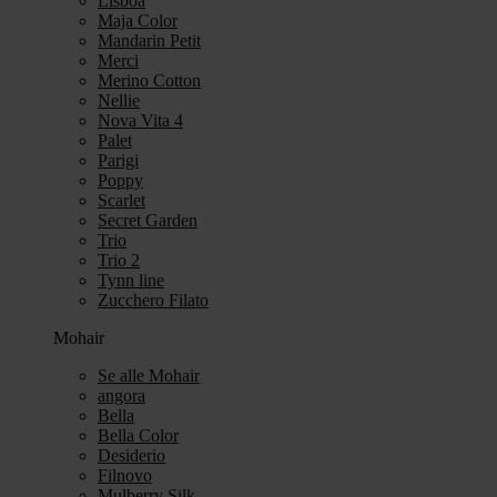
Lisboa
Maja Color
Mandarin Petit
Merci
Merino Cotton
Nellie
Nova Vita 4
Palet
Parigi
Poppy
Scarlet
Secret Garden
Trio
Trio 2
Tynn line
Zucchero Filato
Mohair
Se alle Mohair
angora
Bella
Bella Color
Desiderio
Filnovo
Mulberry Silk