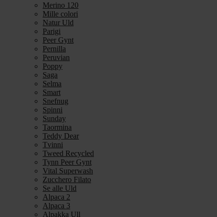
Merino 120
Mille colori
Natur Uld
Parigi
Peer Gynt
Pernilla
Peruvian
Poppy
Saga
Selma
Smart
Snefnug
Spinni
Sunday
Taormina
Teddy Dear
Tvinni
Tweed Recycled
Tynn Peer Gynt
Vital Superwash
Zucchero Filato
Se alle Uld
Alpaca 2
Alpaca 3
Alpakka Ull