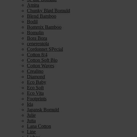
Amira
Chunky Blød Bomuld
Blend Bamboo
Bodil
Bommix Bamboo
Bomulin
Bora Bora
cenerentola
Cordonnet SPecial
Cotton 8/4
Cotton Soft Bio
Cotton Waves
Crealino
Diamond
Eco Baby
Eco Soft
Eco Vita
Footprints
Ida
Japansk Bomuld
Julie
Jutta
Lana Cotton
Line