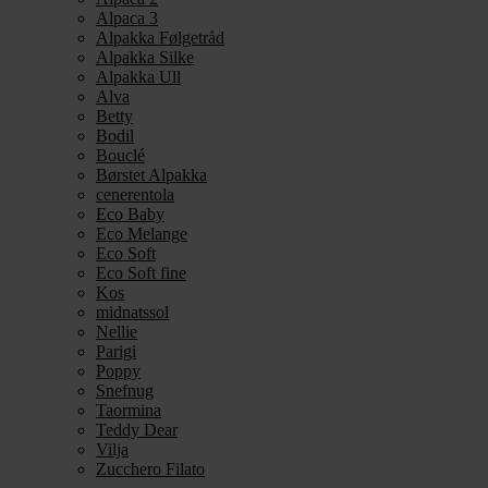
Alpaca 3
Alpakka Følgetråd
Alpakka Silke
Alpakka Ull
Alva
Betty
Bodil
Bouclé
Børstet Alpakka
cenerentola
Eco Baby
Eco Melange
Eco Soft
Eco Soft fine
Kos
midnatssol
Nellie
Parigi
Poppy
Snefnug
Taormina
Teddy Dear
Vilja
Zucchero Filato