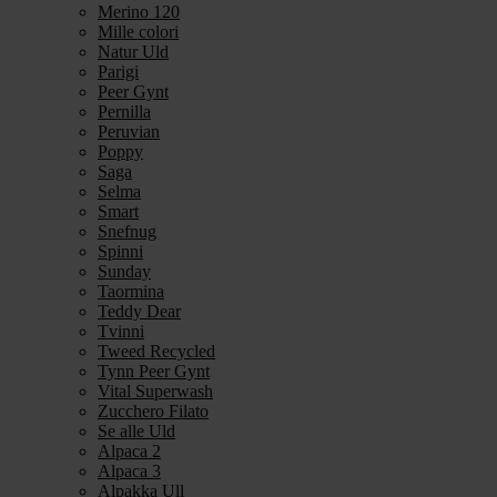
Merino 120
Mille colori
Natur Uld
Parigi
Peer Gynt
Pernilla
Peruvian
Poppy
Saga
Selma
Smart
Snefnug
Spinni
Sunday
Taormina
Teddy Dear
Tvinni
Tweed Recycled
Tynn Peer Gynt
Vital Superwash
Zucchero Filato
Se alle Uld
Alpaca 2
Alpaca 3
Alpakka Ull