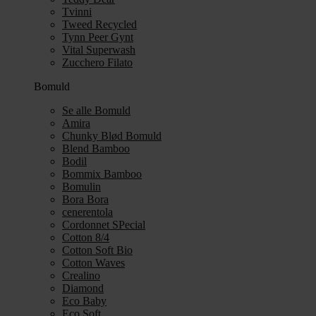
Tvinni
Tweed Recycled
Tynn Peer Gynt
Vital Superwash
Zucchero Filato
Bomuld
Se alle Bomuld
Amira
Chunky Blød Bomuld
Blend Bamboo
Bodil
Bommix Bamboo
Bomulin
Bora Bora
cenerentola
Cordonnet SPecial
Cotton 8/4
Cotton Soft Bio
Cotton Waves
Crealino
Diamond
Eco Baby
Eco Soft