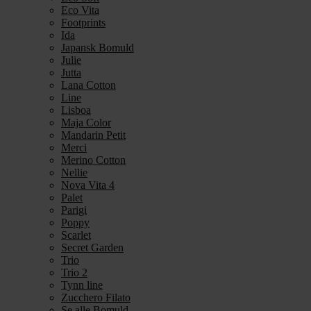
Eco Vita
Footprints
Ida
Japansk Bomuld
Julie
Jutta
Lana Cotton
Line
Lisboa
Maja Color
Mandarin Petit
Merci
Merino Cotton
Nellie
Nova Vita 4
Palet
Parigi
Poppy
Scarlet
Secret Garden
Trio
Trio 2
Tynn line
Zucchero Filato
Se alle Bomuld