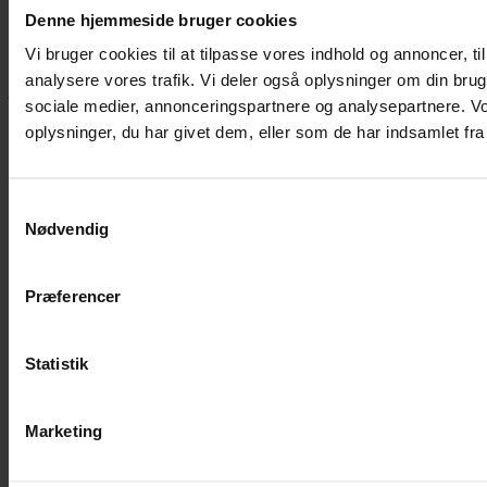
Denne hjemmeside bruger cookies
Hvis du bøvler med noget eller ønsker ny inspiration, så skriv til
Vi bruger cookies til at tilpasse vores indhold og annoncer, til 
mig
,
eller kom forbi butikken på Vestergade 12 i Tønder. Så hjælper
analysere vores trafik. Vi deler også oplysninger om din br
jeg dig på vej.
sociale medier, annonceringspartnere og analysepartnere. V
Vestergade 12 6270, Tønder
oplysninger, du har givet dem, eller som de har indsamlet fra 
60 51 96 50
post@yarneverywear.dk
CVR 43041649
Samtykkevalg
Facebook-f
Instagram
Nødvendig
SERVICES
Præferencer
Handelsbetingelser
Privatlivspolitik
Cookiepolitik
Statistik
Handelsbetingelser
Privatlivspolitik
Cookiepolitik
Marketing
OM OS