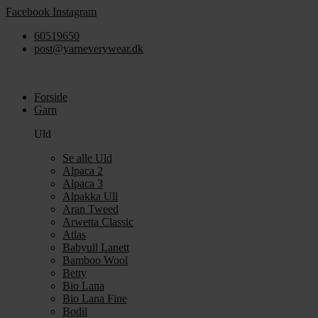
Videre
Facebook
Instagram
til
60519650
indhold
post@yarneverywear.dk
Forside
Garn
Uld
Se alle Uld
Alpaca 2
Alpaca 3
Alpakka Ull
Aran Tweed
Arwetta Classic
Atlas
Babyull Lanett
Bamboo Wool
Betty
Bio Lana
Bio Lana Fine
Bodil