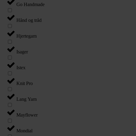
Go Handmade
Hånd og tråd
Hjertegarn
Isager
Istex
Knit Pro
Lang Yarn
Mayflower
Mondial