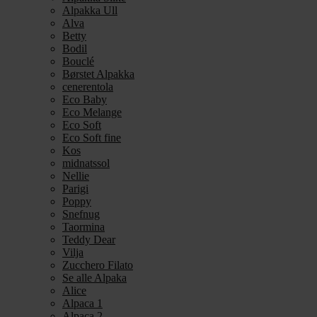
Alpakka Ull
Alva
Betty
Bodil
Bouclé
Børstet Alpakka
cenerentola
Eco Baby
Eco Melange
Eco Soft
Eco Soft fine
Kos
midnatssol
Nellie
Parigi
Poppy
Snefnug
Taormina
Teddy Dear
Vilja
Zucchero Filato
Se alle Alpaka
Alice
Alpaca 1
Alpaca 2