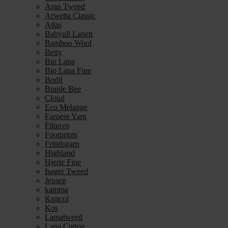
Aran Tweed
Arwetta Classic
Atlas
Babyull Lanett
Bamboo Wool
Betty
Bio Lana
Bio Lana Fine
Bodil
Bumle Bee
Cloud
Eco Melange
Faroese Yarn
Filnovo
Footprints
Fritidsgarn
Highland
Hjerte Fine
Isager Tweed
Jensen
kamma
Knitcol
Kos
Lamatweed
Lana Cotton