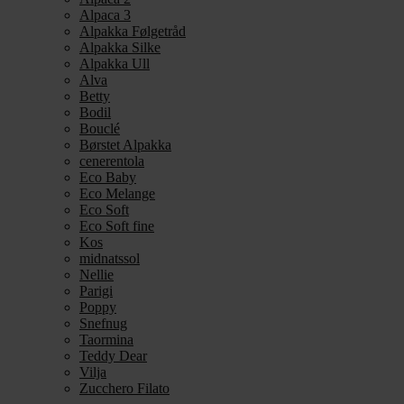
Alpaca 3
Alpakka Følgetråd
Alpakka Silke
Alpakka Ull
Alva
Betty
Bodil
Bouclé
Børstet Alpakka
cenerentola
Eco Baby
Eco Melange
Eco Soft
Eco Soft fine
Kos
midnatssol
Nellie
Parigi
Poppy
Snefnug
Taormina
Teddy Dear
Vilja
Zucchero Filato