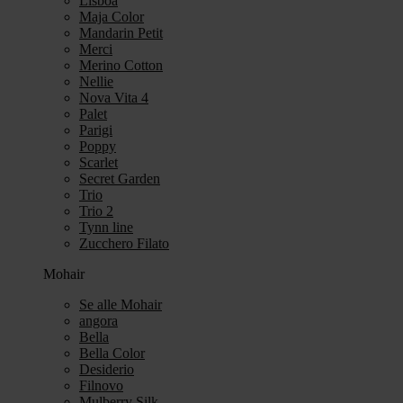
Lisboa
Maja Color
Mandarin Petit
Merci
Merino Cotton
Nellie
Nova Vita 4
Palet
Parigi
Poppy
Scarlet
Secret Garden
Trio
Trio 2
Tynn line
Zucchero Filato
Mohair
Se alle Mohair
angora
Bella
Bella Color
Desiderio
Filnovo
Mulberry Silk