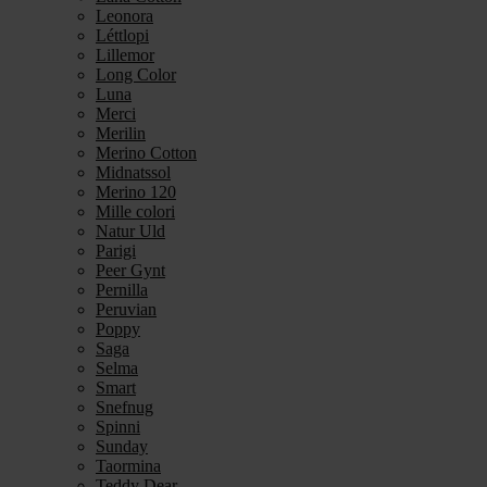
Leonora
Léttlopi
Lillemor
Long Color
Luna
Merci
Merilin
Merino Cotton
Midnatssol
Merino 120
Mille colori
Natur Uld
Parigi
Peer Gynt
Pernilla
Peruvian
Poppy
Saga
Selma
Smart
Snefnug
Spinni
Sunday
Taormina
Teddy Dear