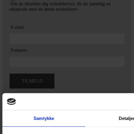
Når du tilmelder dig nyhedsbrevet, får du samtidig en
rabatkode med dit første nyhedsbrev.
E-mail:
Fornavn:
Ved tilmelding accepterer du vores
privatlivspolitik.
Samtykke
Detalje
Yarn Every Wear