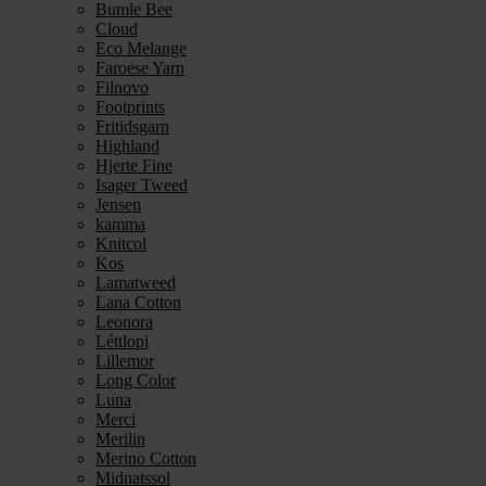
Bumle Bee
Cloud
Eco Melange
Faroese Yarn
Filnovo
Footprints
Fritidsgarn
Highland
Hjerte Fine
Isager Tweed
Jensen
kamma
Knitcol
Kos
Lamatweed
Lana Cotton
Leonora
Léttlopi
Lillemor
Long Color
Luna
Merci
Merilin
Merino Cotton
Midnatssol