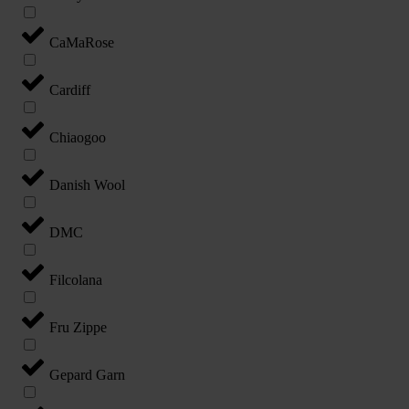
CaMaRose
Cardiff
Chiaogoo
Danish Wool
DMC
Filcolana
Fru Zippe
Gepard Garn