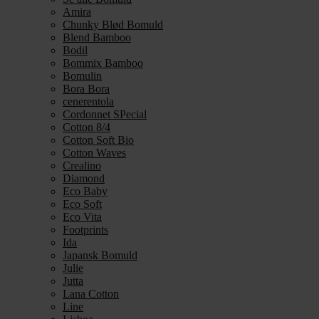
Amira
Chunky Blød Bomuld
Blend Bamboo
Bodil
Bommix Bamboo
Bomulin
Bora Bora
cenerentola
Cordonnet SPecial
Cotton 8/4
Cotton Soft Bio
Cotton Waves
Crealino
Diamond
Eco Baby
Eco Soft
Eco Vita
Footprints
Ida
Japansk Bomuld
Julie
Jutta
Lana Cotton
Line