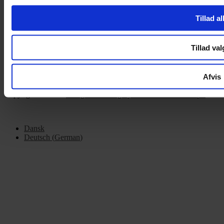
Om Yarn Every Wear
Tillad al
Om Yarn Every Wear
Tillad val
ÅBNINGSTIDER
Mandag – Fredag 10:00 – 17:30
Afvis
Lørdag 10:00 – 14:00
Copyright © 2022.
Design & hosting by Webhuset Ballum ApS
Dansk
Deutsch
(
German
)