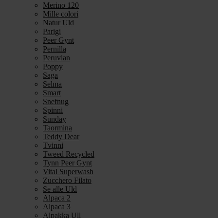
Merino 120
Mille colori
Natur Uld
Parigi
Peer Gynt
Pernilla
Peruvian
Poppy
Saga
Selma
Smart
Snefnug
Spinni
Sunday
Taormina
Teddy Dear
Tvinni
Tweed Recycled
Tynn Peer Gynt
Vital Superwash
Zucchero Filato
Se alle Uld
Alpaca 2
Alpaca 3
Alpakka Ull