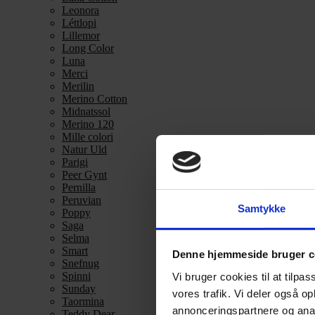
Leonora
Léttlopi
Lillemor
Long Color
Luna
Merci
Merilin
Merino Cotton
Midnatssol
Merino 120
Mille colori
Natur Uld
Parigi
Peer Gynt
Pernilla
Peruvian
Samtykke
Poppy
Saga
Selma
Smart
Denne hjemmeside bruger c
Snefnug
Spinni
Vi bruger cookies til at tilpas
Sunday
vores trafik. Vi deler også 
Taormina
annonceringspartnere og anal
Teddy Dear