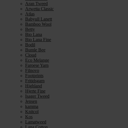
Aran Tweed
Arwetta Classic
Atlas
Babyull Lanett
Bamboo Wool
Betty
Bio Lana
Bio Lana Fine
Bodil
Bumle Bee
Cloud
Eco Melange
Faroese Yarn
Filnovo
Footprints
Fritidsgarn
Highland
Hjerte Fine
Isager Tweed
Jensen
kamma
Knitcol
Kos
Lamatweed
Lana Cotton