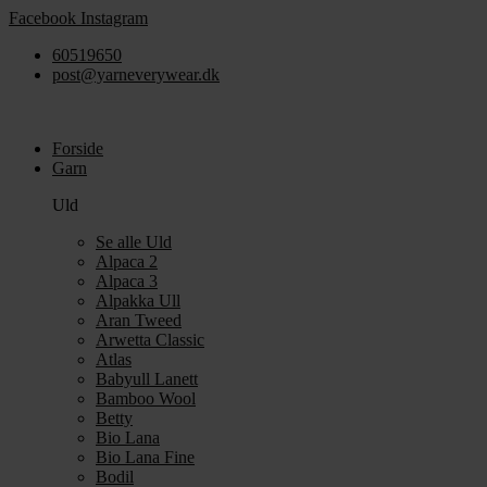
Videre
Facebook
Instagram
til
60519650
indhold
post@yarneverywear.dk
Forside
Garn
Uld
Se alle Uld
Alpaca 2
Alpaca 3
Alpakka Ull
Aran Tweed
Arwetta Classic
Atlas
Babyull Lanett
Bamboo Wool
Betty
Bio Lana
Bio Lana Fine
Bodil