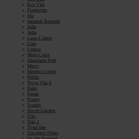
Eco Vita
Footprints
Ida
Japansk Bomuld
Julie
Jutta
Lana Cotton
Line
Lisboa
Maja Color
Mandarin Petit
Merci
Merino Cotton
Nellie
Nova Vita 4
Palet
Parigi
Poppy
Scarlet
Secret Garden
Trio
Trio 2
Tynn line
Zucchero Filato
Se alle Bomuld