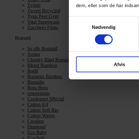
Tvinni
dem, eller som de har indsaml
Tweed Recycled
Tynn Peer Gynt
Samtykkevalg
Vital Superwash
Nødvendig
Zucchero Filato
Bomuld
Se alle Bomuld
Amira
Chunky Blød Bomuld
Afvis
Blend Bamboo
Bodil
Bommix Bamboo
Bomulin
Bora Bora
cenerentola
Cordonnet SPecial
Cotton 8/4
Cotton Soft Bio
Cotton Waves
Crealino
Diamond
Eco Baby
Eco Soft