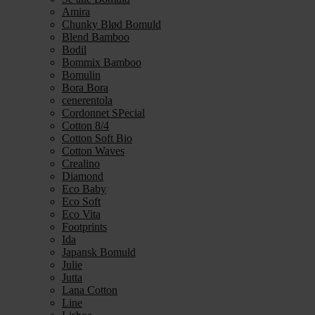
Amira
Chunky Blød Bomuld
Blend Bamboo
Bodil
Bommix Bamboo
Bomulin
Bora Bora
cenerentola
Cordonnet SPecial
Cotton 8/4
Cotton Soft Bio
Cotton Waves
Crealino
Diamond
Eco Baby
Eco Soft
Eco Vita
Footprints
Ida
Japansk Bomuld
Julie
Jutta
Lana Cotton
Line