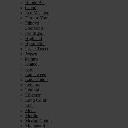
Bumle Bee
Cloud
Eco Melange
Faroese Yarn
Filnovo
Footprints
Fritidsgarn
Highland
Hjerte Fine
Isager Tweed
Jensen
kamma
Knitcol
Kos
Lamatweed
Lana Cotton
Leonora
Léttlopi
Lillemor
Long Color
Luna
Merci
Merilin
Merino Cotton
Midnatssol