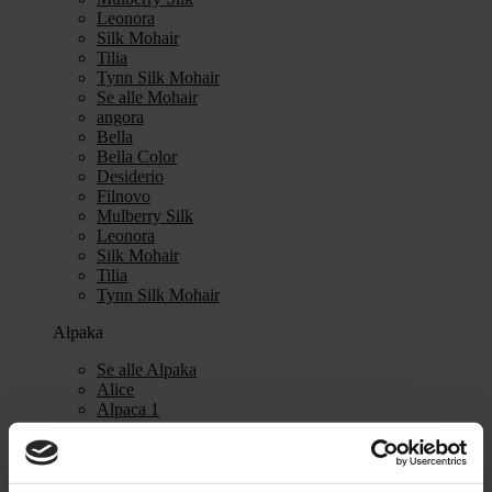
Leonora
Silk Mohair
Tilia
Tynn Silk Mohair
Se alle Mohair
angora
Bella
Bella Color
Desiderio
Filnovo
Mulberry Silk
Leonora
Silk Mohair
Tilia
Tynn Silk Mohair
Alpaka
Se alle Alpaka
Alice
Alpaca 1
Alpaca 2
Alpaca 3
Alpakka Følgetråd
Alpakka Silke