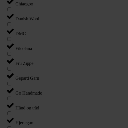
Chiaogoo
Danish Wool
DMC
Filcolana
Fru Zippe
Gepard Garn
Go Handmade
Hånd og tråd
Hjertegarn