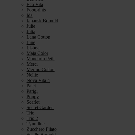
Eco Vita
Footprints
Ida
Japansk Bomuld
Julie
Jutta
Lana Cotton
Line
Lisboa
Maja Color
Mandarin Petit
Merci
Merino Cotton
Nellie
Nova Vita 4
Palet
Parigi
Poppy
Scarlet
Secret Garden
Trio
Trio 2
Tynn line
Zucchero Filato
Se alle Bomuld