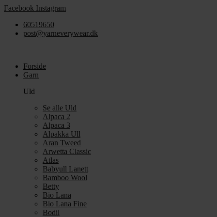
Videre
Facebook
Instagram
til
60519650
indhold
post@yarneverywear.dk
Forside
Garn
Uld
Se alle Uld
Alpaca 2
Alpaca 3
Alpakka Ull
Aran Tweed
Arwetta Classic
Atlas
Babyull Lanett
Bamboo Wool
Betty
Bio Lana
Bio Lana Fine
Bodil