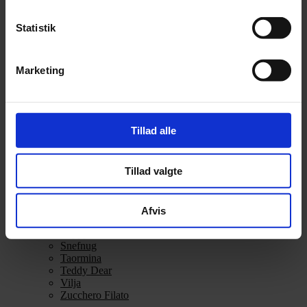
Alpaca 3
Alpakka Følgetråd
Statistik
Alpakka Silke
Alpakka Ull
Alva
Marketing
Betty
Bodil
Bouclé
Børstet Alpakka
cenerentola
Tillad alle
Eco Baby
Eco Melange
Eco Soft
Tillad valgte
Eco Soft fine
Kos
midnatssol
Nellie
Afvis
Parigi
Poppy
Snefnug
Taormina
Teddy Dear
Vilja
Zucchero Filato