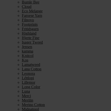
Bumle Bee
Cloud
Eco Melange
Faroese Yarn
Filnovo
Footprints
Fritidsgarn
Highland
Hjerte Fine
Isager Tweed
Jensen
kamma
Knitcol
Kos
Lamatweed
Lana Cotton
Leonora
Léttlopi
Lillemor
Long Color
Luna
Merci
Merilin
Merino Cotton
Midnatssol