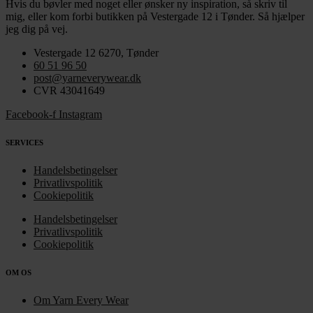
Hvis du bøvler med noget eller ønsker ny inspiration, så skriv til
mig
,
eller kom forbi butikken på Vestergade 12 i Tønder. Så hjælper
jeg dig på vej.
Vestergade 12 6270, Tønder
60 51 96 50
post@yarneverywear.dk
CVR 43041649
Facebook-f
Instagram
SERVICES
Handelsbetingelser
Privatlivspolitik
Cookiepolitik
Handelsbetingelser
Privatlivspolitik
Cookiepolitik
OM OS
Om Yarn Every Wear