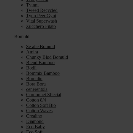
Tvinni
Tweed Recycled
Tynn Peer Gynt
Vital Superwash
Zucchero Filato
Bomuld
Se alle Bomuld
Amira
Chunky Blød Bomuld
Blend Bamboo
Bodil
Bommix Bamboo
Bomulin
Bora Bora
cenerentola
Cordonnet SPecial
Cotton 8/4
Cotton Soft Bio
Cotton Waves
Crealino
Diamond
Eco Baby
Eco Soft