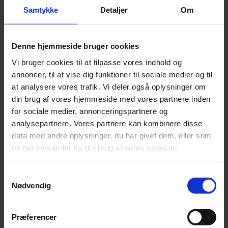
Alpakka Ull
Samtykke
Detaljer
Om
Alva
Betty
Bodil
Bouclé
Denne hjemmeside bruger cookies
Børstet Alpakka
Vi bruger cookies til at tilpasse vores indhold og
cenerentola
Eco Baby
annoncer, til at vise dig funktioner til sociale medier og til
Eco Melange
at analysere vores trafik. Vi deler også oplysninger om
Eco Soft
din brug af vores hjemmeside med vores partnere inden
Eco Soft fine
Kos
for sociale medier, annonceringspartnere og
midnatssol
analysepartnere. Vores partnere kan kombinere disse
Nellie
data med andre oplysninger, du har givet dem, eller som
Parigi
Poppy
de har indsamlet fra din brug af deres tjenester.
Snefnug
Taormina
Teddy Dear
Samtykkevalg
Vilja
Nødvendig
Zucchero Filato
Se alle Alpaka
Alice
Præferencer
Alpaca 1
Alpaca 2