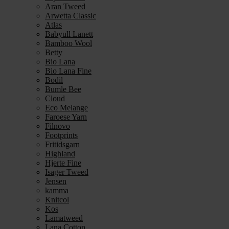
Aran Tweed
Arwetta Classic
Atlas
Babyull Lanett
Bamboo Wool
Betty
Bio Lana
Bio Lana Fine
Bodil
Bumle Bee
Cloud
Eco Melange
Faroese Yarn
Filnovo
Footprints
Fritidsgarn
Highland
Hjerte Fine
Isager Tweed
Jensen
kamma
Knitcol
Kos
Lamatweed
Lana Cotton