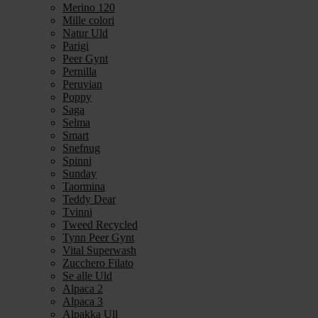
Merino 120
Mille colori
Natur Uld
Parigi
Peer Gynt
Pernilla
Peruvian
Poppy
Saga
Selma
Smart
Snefnug
Spinni
Sunday
Taormina
Teddy Dear
Tvinni
Tweed Recycled
Tynn Peer Gynt
Vital Superwash
Zucchero Filato
Se alle Uld
Alpaca 2
Alpaca 3
Alpakka Ull