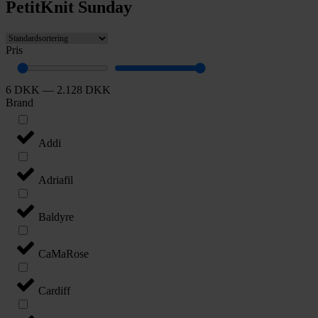
PetitKnit Sunday
Pris
6
DKK
—
2.128
DKK
Brand
Addi
Adriafil
Baldyre
CaMaRose
Cardiff