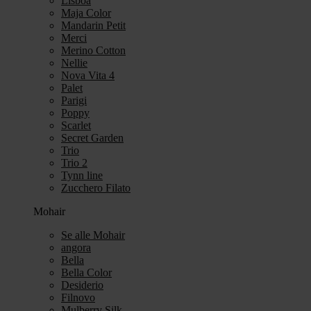
Lisboa
Maja Color
Mandarin Petit
Merci
Merino Cotton
Nellie
Nova Vita 4
Palet
Parigi
Poppy
Scarlet
Secret Garden
Trio
Trio 2
Tynn line
Zucchero Filato
Mohair
Se alle Mohair
angora
Bella
Bella Color
Desiderio
Filnovo
Mulberry Silk