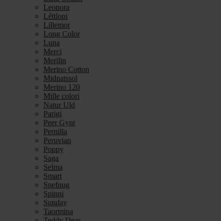
Leonora
Léttlopi
Lillemor
Long Color
Luna
Merci
Merilin
Merino Cotton
Midnatssol
Merino 120
Mille colori
Natur Uld
Parigi
Peer Gynt
Pernilla
Peruvian
Poppy
Saga
Selma
Smart
Snefnug
Spinni
Sunday
Taormina
Teddy Dear