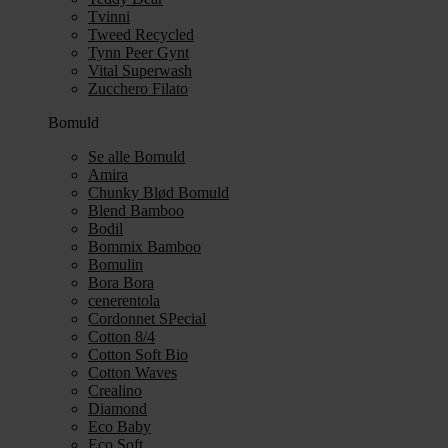
Tvinni
Tweed Recycled
Tynn Peer Gynt
Vital Superwash
Zucchero Filato
Bomuld
Se alle Bomuld
Amira
Chunky Blød Bomuld
Blend Bamboo
Bodil
Bommix Bamboo
Bomulin
Bora Bora
cenerentola
Cordonnet SPecial
Cotton 8/4
Cotton Soft Bio
Cotton Waves
Crealino
Diamond
Eco Baby
Eco Soft