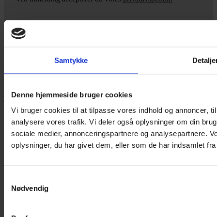
Yarn Every Wear
Samtykke
Detalje
Hvis du bøvler med noget eller ønsker ny inspiration, så skriv til
mig
,
eller kom forbi butikken på Vestergade 12 i Tønder. Så hjælper
Denne hjemmeside bruger cookies
jeg dig på vej.
Vi bruger cookies til at tilpasse vores indhold og annoncer, til 
Vestergade 12 6270, Tønder
analysere vores trafik. Vi deler også oplysninger om din br
60 51 96 50
post@yarneverywear.dk
sociale medier, annonceringspartnere og analysepartnere. V
CVR 43041649
oplysninger, du har givet dem, eller som de har indsamlet fra 
Facebook-f
Instagram
SERVICES
Samtykkevalg
Nødvendig
Handelsbetingelser
Privatlivspolitik
Cookiepolitik