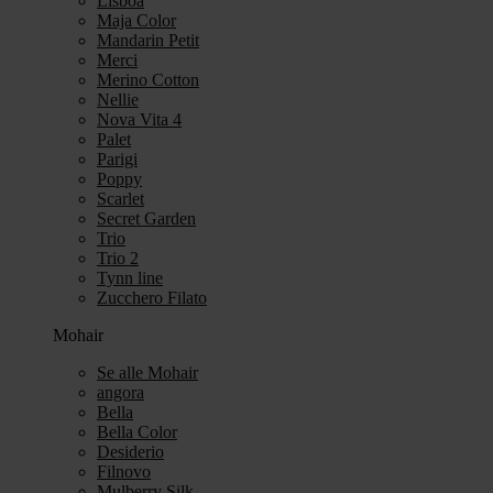
Lisboa
Maja Color
Mandarin Petit
Merci
Merino Cotton
Nellie
Nova Vita 4
Palet
Parigi
Poppy
Scarlet
Secret Garden
Trio
Trio 2
Tynn line
Zucchero Filato
Mohair
Se alle Mohair
angora
Bella
Bella Color
Desiderio
Filnovo
Mulberry Silk