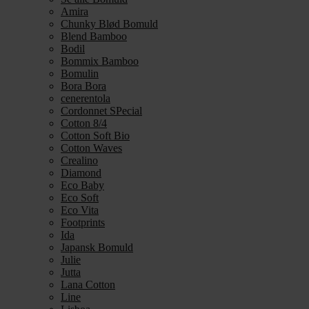
Amira
Chunky Blød Bomuld
Blend Bamboo
Bodil
Bommix Bamboo
Bomulin
Bora Bora
cenerentola
Cordonnet SPecial
Cotton 8/4
Cotton Soft Bio
Cotton Waves
Crealino
Diamond
Eco Baby
Eco Soft
Eco Vita
Footprints
Ida
Japansk Bomuld
Julie
Jutta
Lana Cotton
Line