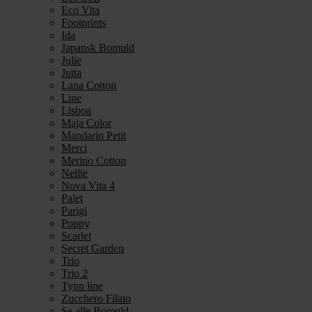
Eco Vita
Footprints
Ida
Japansk Bomuld
Julie
Jutta
Lana Cotton
Line
Lisboa
Maja Color
Mandarin Petit
Merci
Merino Cotton
Nellie
Nova Vita 4
Palet
Parigi
Poppy
Scarlet
Secret Garden
Trio
Trio 2
Tynn line
Zucchero Filato
Se alle Bomuld