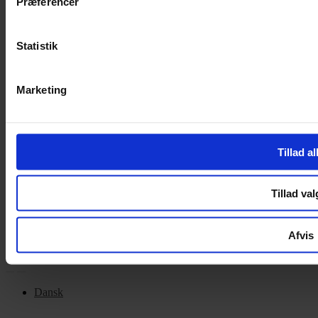
Præferencer
Handelsbetingelser
Privatlivspolitik
Cookiepolitik
Statistik
OM OS
Marketing
Om Yarn Every Wear
Om Yarn Every Wear
Tillad al
ÅBNINGSTIDER
Mandag – Fredag 10:00 – 17:30
Tillad val
Lørdag 10:00 – 14:00
Copyright © 2022.
Design & hosting by Webhuset Ballum ApS
Afvis
Dansk