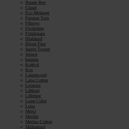
Bumle Bee
Cloud
Eco Melange
Faroese Yarn
Filnovo
Footprints
Fritidsgarn
Highland
Hjerte Fine
Isager Tweed
Jensen
kamma
Knitcol
Kos
Lamatweed
Lana Cotton
Leonora
Léttlopi
Lillemor
Long Color
Luna
Merci
Merilin
Merino Cotton
Midnatssol