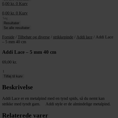
0,00
kr.
0
Kurv
0,00
kr.
0
Kurv
Search
...
Resultater
Se alle resultater
Forside
/
Tilbehør og diverse
/
strikkepinde
/
Addi lace
/ Addi Lace
– 5 mm 40 cm
Addi Lace – 5 mm 40 cm
69,00
kr.
Addi
Lace
Tilføj til kurv
-
5
Beskrivelse
mm
40
Addi Lace er en metalpind med en tynd spids, så du nemt kan
cm
strikke med tyndt garn. Addi style er de almindelige metalpind.
antal
Relaterede varer