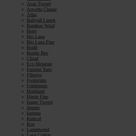
Aran Tweed
Arwetta Classic
Atlas
Babyull Lanett
Bamboo Wool
Betty
Bio Lana
Bio Lana Fine
Bodil
Bumle Bee
Cloud
Eco Melange
Faroese Yarn
Filnovo
Footprints
Fritidsgarn
Highland
Hjerte Fine
Isager Tweed
Jensen
kamma
Knitcol
Kos
Lamatweed
Lana Cotton