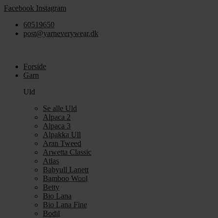
Videre
Facebook
Instagram
til
60519650
indhold
post@yarneverywear.dk
Forside
Garn
Uld
Se alle Uld
Alpaca 2
Alpaca 3
Alpakka Ull
Aran Tweed
Arwetta Classic
Atlas
Babyull Lanett
Bamboo Wool
Betty
Bio Lana
Bio Lana Fine
Bodil