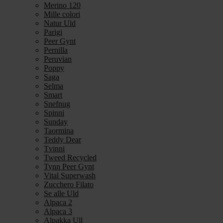
Merino 120
Mille colori
Natur Uld
Parigi
Peer Gynt
Pernilla
Peruvian
Poppy
Saga
Selma
Smart
Snefnug
Spinni
Sunday
Taormina
Teddy Dear
Tvinni
Tweed Recycled
Tynn Peer Gynt
Vital Superwash
Zucchero Filato
Se alle Uld
Alpaca 2
Alpaca 3
Alpakka Ull