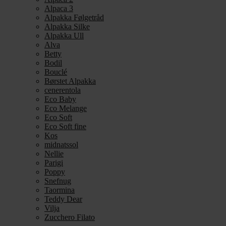
Alpaca 3
Alpakka Følgetråd
Alpakka Silke
Alpakka Ull
Alva
Betty
Bodil
Bouclé
Børstet Alpakka
cenerentola
Eco Baby
Eco Melange
Eco Soft
Eco Soft fine
Kos
midnatssol
Nellie
Parigi
Poppy
Snefnug
Taormina
Teddy Dear
Vilja
Zucchero Filato