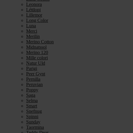
Leonora
Léttlopi
Lillemor
Long Color
Luna
Merci
Merilin
Merino Cotton
Midnatssol
Merino 120
Mille colori
Natur Uld
Parigi
Peer Gynt
Pernilla
Peruvian
Poppy
Saga
Selma
Smart
Snefnug
Spinni
Sunday
Taormina
Teddy Dear