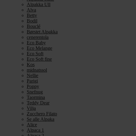
Alpakka Ull
Alva
Betty
Bodil
Bouclé
Børstet Alpakka
cenerentola
Eco Baby
Eco Melange
Eco Soft
Eco Soft fine
Kos
midnatssol
Nellie
Parigi
Poppy
Snefnug
Taormina
Teddy Dear
Vilja
Zucchero Filato
Se alle Alpaka
Alice
Alpaca 1
Alpaca 2