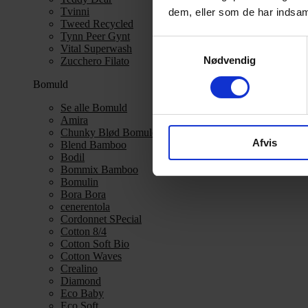
Tvinni
dem, eller som de har indsaml
Tweed Recycled
Tynn Peer Gynt
Samtykkevalg
Vital Superwash
Nødvendig
Zucchero Filato
Bomuld
Se alle Bomuld
Amira
Chunky Blød Bomuld
Afvis
Blend Bamboo
Bodil
Bommix Bamboo
Bomulin
Bora Bora
cenerentola
Cordonnet SPecial
Cotton 8/4
Cotton Soft Bio
Cotton Waves
Crealino
Diamond
Eco Baby
Eco Soft