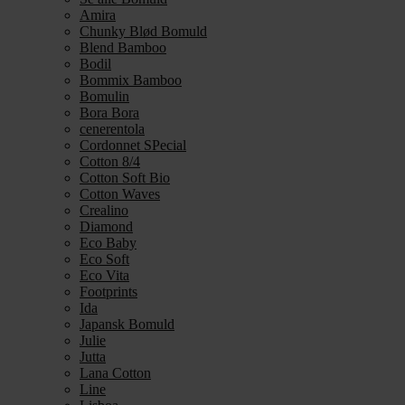
Amira
Chunky Blød Bomuld
Blend Bamboo
Bodil
Bommix Bamboo
Bomulin
Bora Bora
cenerentola
Cordonnet SPecial
Cotton 8/4
Cotton Soft Bio
Cotton Waves
Crealino
Diamond
Eco Baby
Eco Soft
Eco Vita
Footprints
Ida
Japansk Bomuld
Julie
Jutta
Lana Cotton
Line