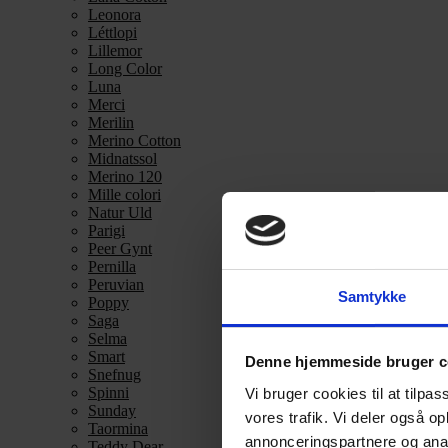
Leonora
Léttlopi
Lillemor
Long Color
Luna
Merci
Merilin
Merino Cotton
Midnatssol
Merino 120
Mille colori
Natur Uld
Parigi
Peer Gynt
Pernilla
Peruvian
Samtykke
Poppy
Saga
Selma
Smart
Denne hjemmeside bruger c
Snefnug
Spinni
Vi bruger cookies til at tilpas
Sunday
vores trafik. Vi deler også 
Taormina
annonceringspartnere og anal
Teddy Dear