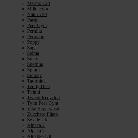
Merino 120
Mille colori
Natur Uld
Parigi
Peer Gynt
Pernilla
Peruvian
Poppy
Saga
Selma
Smart
Snefnug
Spinni
Sunday
Taormina
Teddy Dear
Tvinni
Tweed Recycled
Tynn Peer Gynt
Vital Superwash
Zucchero Filato
Se alle Uld
Alpaca 2
Alpaca 3
Alpakka Ull