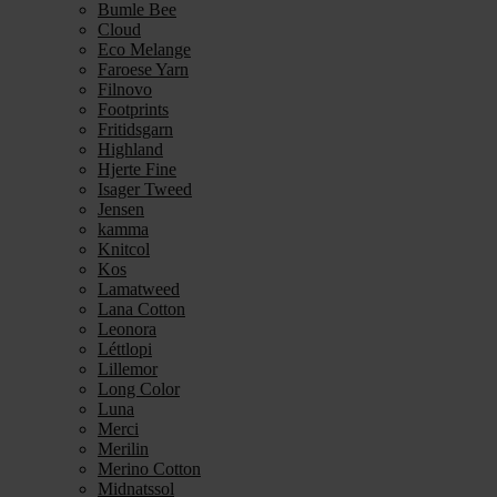
Bumle Bee
Cloud
Eco Melange
Faroese Yarn
Filnovo
Footprints
Fritidsgarn
Highland
Hjerte Fine
Isager Tweed
Jensen
kamma
Knitcol
Kos
Lamatweed
Lana Cotton
Leonora
Léttlopi
Lillemor
Long Color
Luna
Merci
Merilin
Merino Cotton
Midnatssol