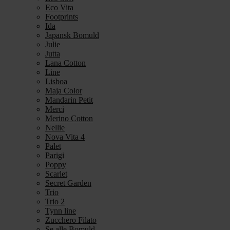
Eco Vita
Footprints
Ida
Japansk Bomuld
Julie
Jutta
Lana Cotton
Line
Lisboa
Maja Color
Mandarin Petit
Merci
Merino Cotton
Nellie
Nova Vita 4
Palet
Parigi
Poppy
Scarlet
Secret Garden
Trio
Trio 2
Tynn line
Zucchero Filato
Se alle Bomuld