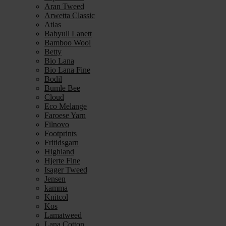
Aran Tweed
Arwetta Classic
Atlas
Babyull Lanett
Bamboo Wool
Betty
Bio Lana
Bio Lana Fine
Bodil
Bumle Bee
Cloud
Eco Melange
Faroese Yarn
Filnovo
Footprints
Fritidsgarn
Highland
Hjerte Fine
Isager Tweed
Jensen
kamma
Knitcol
Kos
Lamatweed
Lana Cotton