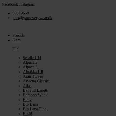
Videre
Facebook
Instagram
til
60519650
indhold
post@yarneverywear.dk
Forside
Garn
Uld
Se alle Uld
Alpaca 2
Alpaca 3
Alpakka Ull
Aran Tweed
Arwetta Classic
Atlas
Babyull Lanett
Bamboo Wool
Betty
Bio Lana
Bio Lana Fine
Bodil