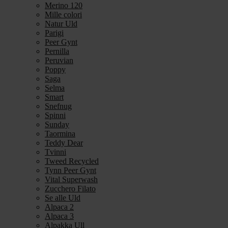
Merino 120
Mille colori
Natur Uld
Parigi
Peer Gynt
Pernilla
Peruvian
Poppy
Saga
Selma
Smart
Snefnug
Spinni
Sunday
Taormina
Teddy Dear
Tvinni
Tweed Recycled
Tynn Peer Gynt
Vital Superwash
Zucchero Filato
Se alle Uld
Alpaca 2
Alpaca 3
Alpakka Ull