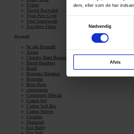
Tvinni
dem, eller som de har indsaml
Tweed Recycled
Tynn Peer Gynt
Samtykkevalg
Vital Superwash
Nødvendig
Zucchero Filato
Bomuld
Se alle Bomuld
Amira
Chunky Blød Bomuld
Afvis
Blend Bamboo
Bodil
Bommix Bamboo
Bomulin
Bora Bora
cenerentola
Cordonnet SPecial
Cotton 8/4
Cotton Soft Bio
Cotton Waves
Crealino
Diamond
Eco Baby
Eco Soft