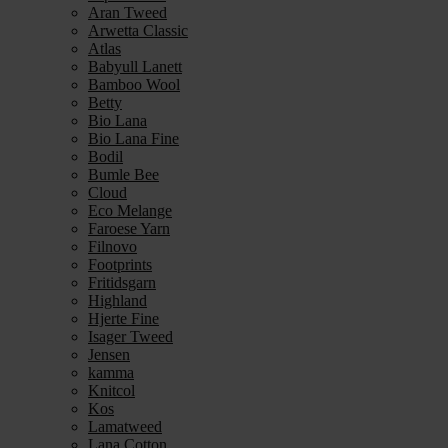
Aran Tweed
Arwetta Classic
Atlas
Babyull Lanett
Bamboo Wool
Betty
Bio Lana
Bio Lana Fine
Bodil
Bumle Bee
Cloud
Eco Melange
Faroese Yarn
Filnovo
Footprints
Fritidsgarn
Highland
Hjerte Fine
Isager Tweed
Jensen
kamma
Knitcol
Kos
Lamatweed
Lana Cotton