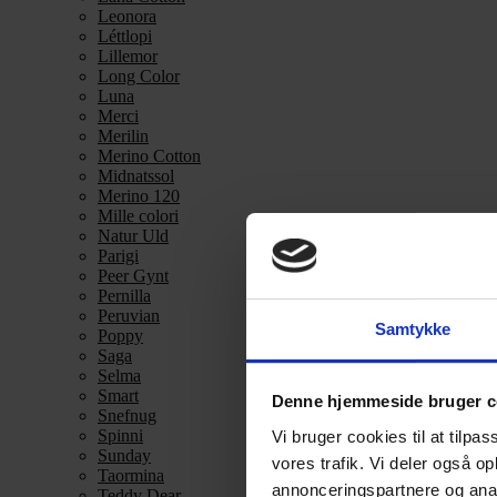
Leonora
Léttlopi
Lillemor
Long Color
Luna
Merci
Merilin
Merino Cotton
Midnatssol
Merino 120
Mille colori
Natur Uld
Parigi
Peer Gynt
Pernilla
Peruvian
Samtykke
Poppy
Saga
Selma
Smart
Denne hjemmeside bruger c
Snefnug
Spinni
Vi bruger cookies til at tilpas
Sunday
vores trafik. Vi deler også 
Taormina
annonceringspartnere og anal
Teddy Dear