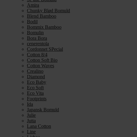
Amira
Chunky Blød Bomuld
Blend Bamboo
Bodil
Bommix Bamboo
Bomulin
Bora Bora
cenerentola
Cordonnet SPecial
Cotton 8/4
Cotton Soft Bio
Cotton Waves
Crealino
Diamond
Eco Baby
Eco Soft
Eco Vita
Footprints
Ida
Japansk Bomuld
Julie
Jutta
Lana Cotton
Line