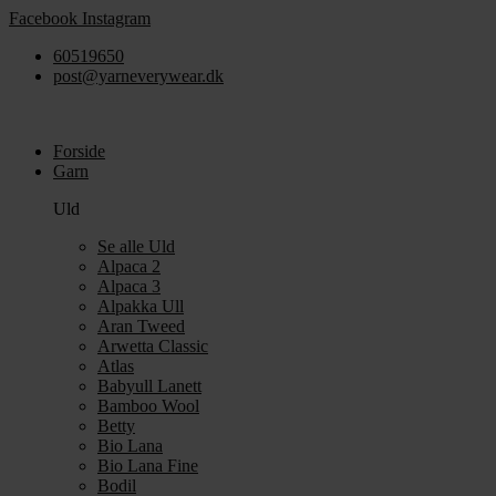
Videre
Facebook
Instagram
til
60519650
indhold
post@yarneverywear.dk
Forside
Garn
Uld
Se alle Uld
Alpaca 2
Alpaca 3
Alpakka Ull
Aran Tweed
Arwetta Classic
Atlas
Babyull Lanett
Bamboo Wool
Betty
Bio Lana
Bio Lana Fine
Bodil