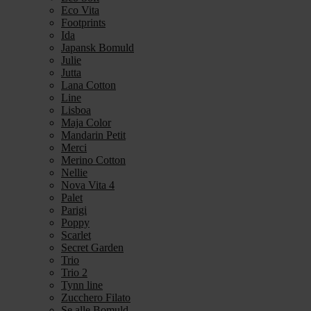
Eco Vita
Footprints
Ida
Japansk Bomuld
Julie
Jutta
Lana Cotton
Line
Lisboa
Maja Color
Mandarin Petit
Merci
Merino Cotton
Nellie
Nova Vita 4
Palet
Parigi
Poppy
Scarlet
Secret Garden
Trio
Trio 2
Tynn line
Zucchero Filato
Se alle Bomuld