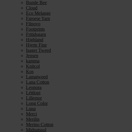
Bumle Bee
Cloud
Eco Melange
Faroese Yarn
Filnovo
Footprints
Fritidsgarn
Highland
Hjerte Fine
Isager Tweed
Jensen
kamma
Knitcol
Kos
Lamatweed
Lana Cotton
Leonora
Léttlopi
Lillemor
Long Color
Luna
Merci
Merilin
Merino Cotton
Midnatssol