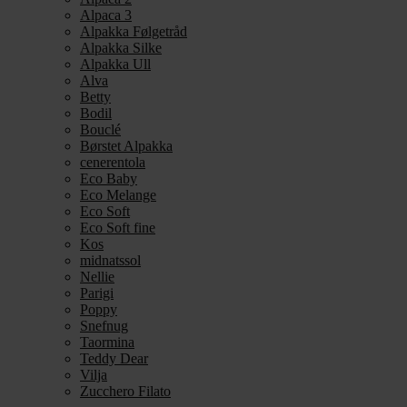
Alpaca 3
Alpakka Følgetråd
Alpakka Silke
Alpakka Ull
Alva
Betty
Bodil
Bouclé
Børstet Alpakka
cenerentola
Eco Baby
Eco Melange
Eco Soft
Eco Soft fine
Kos
midnatssol
Nellie
Parigi
Poppy
Snefnug
Taormina
Teddy Dear
Vilja
Zucchero Filato