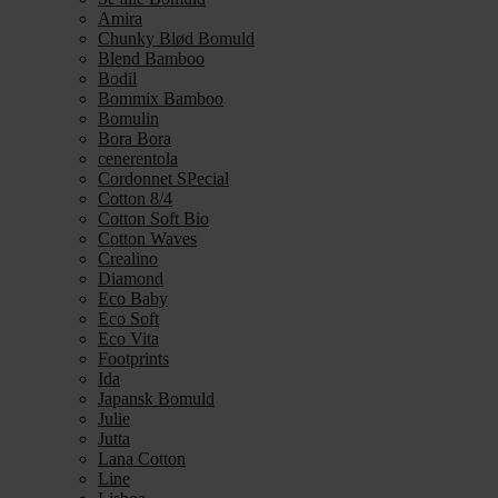
Amira
Chunky Blød Bomuld
Blend Bamboo
Bodil
Bommix Bamboo
Bomulin
Bora Bora
cenerentola
Cordonnet SPecial
Cotton 8/4
Cotton Soft Bio
Cotton Waves
Crealino
Diamond
Eco Baby
Eco Soft
Eco Vita
Footprints
Ida
Japansk Bomuld
Julie
Jutta
Lana Cotton
Line