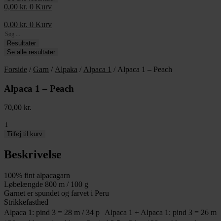
0,00
kr.
0
Kurv
0,00
kr.
0
Kurv
Search
...
Resultater
Se alle resultater
Forside
/
Garn
/
Alpaka
/
Alpaca 1
/ Alpaca 1 – Peach
Alpaca 1 – Peach
70,00
kr.
Alpaca
1
Tilføj til kurv
-
Peach
Beskrivelse
antal
100% fint alpacagarn
Løbelængde 800 m / 100 g
Garnet er spundet og farvet i Peru
Strikkefasthed
Alpaca 1: pind 3 = 28 m / 34 p Alpaca 1 + Alpaca 1: pind 3 = 26 m