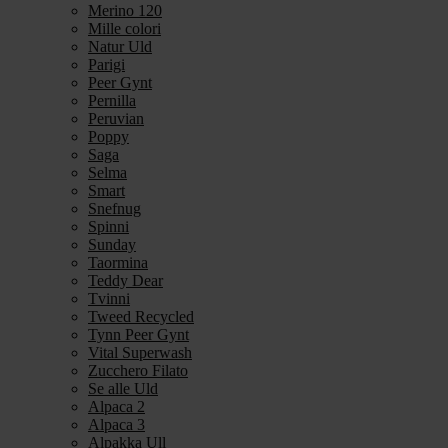
Merino 120
Mille colori
Natur Uld
Parigi
Peer Gynt
Pernilla
Peruvian
Poppy
Saga
Selma
Smart
Snefnug
Spinni
Sunday
Taormina
Teddy Dear
Tvinni
Tweed Recycled
Tynn Peer Gynt
Vital Superwash
Zucchero Filato
Se alle Uld
Alpaca 2
Alpaca 3
Alpakka Ull