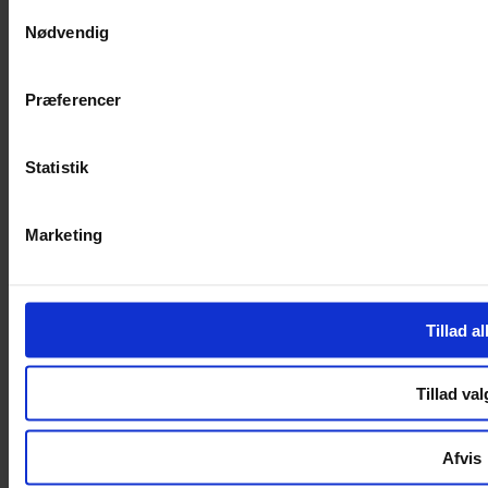
Samtykkevalg
Nødvendig
Handelsbetingelser
Privatlivspolitik
Cookiepolitik
Præferencer
Handelsbetingelser
Privatlivspolitik
Cookiepolitik
Statistik
OM OS
Marketing
Om Yarn Every Wear
Om Yarn Every Wear
ÅBNINGSTIDER
Tillad al
Mandag – Fredag 10:00 – 17:30
Lørdag 10:00 – 14:00
Tillad val
Copyright © 2022.
Design & hosting by Webhuset Ballum ApS
Afvis