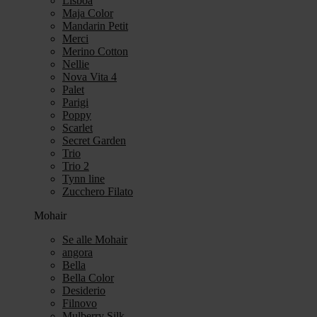
Lisboa
Maja Color
Mandarin Petit
Merci
Merino Cotton
Nellie
Nova Vita 4
Palet
Parigi
Poppy
Scarlet
Secret Garden
Trio
Trio 2
Tynn line
Zucchero Filato
Mohair
Se alle Mohair
angora
Bella
Bella Color
Desiderio
Filnovo
Mulberry Silk