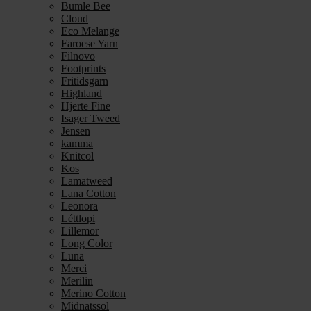
Bumle Bee
Cloud
Eco Melange
Faroese Yarn
Filnovo
Footprints
Fritidsgarn
Highland
Hjerte Fine
Isager Tweed
Jensen
kamma
Knitcol
Kos
Lamatweed
Lana Cotton
Leonora
Léttlopi
Lillemor
Long Color
Luna
Merci
Merilin
Merino Cotton
Midnatssol