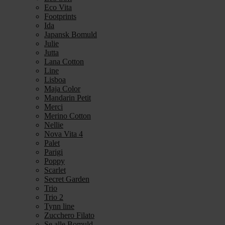
Eco Vita
Footprints
Ida
Japansk Bomuld
Julie
Jutta
Lana Cotton
Line
Lisboa
Maja Color
Mandarin Petit
Merci
Merino Cotton
Nellie
Nova Vita 4
Palet
Parigi
Poppy
Scarlet
Secret Garden
Trio
Trio 2
Tynn line
Zucchero Filato
Se alle Bomuld