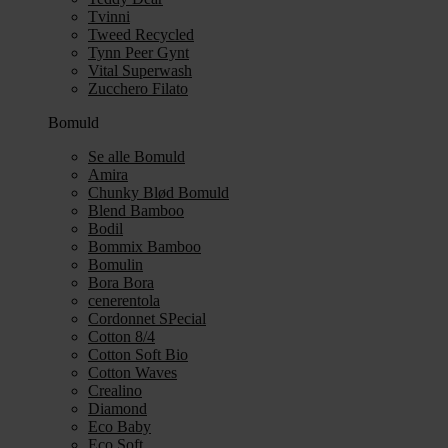
Tvinni
Tweed Recycled
Tynn Peer Gynt
Vital Superwash
Zucchero Filato
Bomuld
Se alle Bomuld
Amira
Chunky Blød Bomuld
Blend Bamboo
Bodil
Bommix Bamboo
Bomulin
Bora Bora
cenerentola
Cordonnet SPecial
Cotton 8/4
Cotton Soft Bio
Cotton Waves
Crealino
Diamond
Eco Baby
Eco Soft