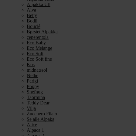
Alpakka Ull
Alva
Betty
Bodil
Bouclé
Børstet Alpakka
cenerentola
Eco Baby
Eco Melange
Eco Soft
Eco Soft fine
Kos
midnatssol
Nellie
Parigi
Poppy
Snefnug
Taormina
Teddy Dear
Vilja
Zucchero Filato
Se alle Alpaka
Alice
Alpaca 1
Alpaca 2