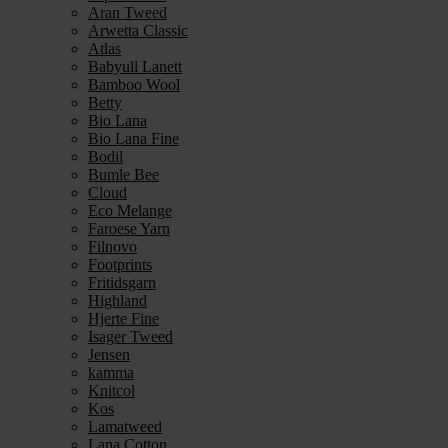
Aran Tweed
Arwetta Classic
Atlas
Babyull Lanett
Bamboo Wool
Betty
Bio Lana
Bio Lana Fine
Bodil
Bumle Bee
Cloud
Eco Melange
Faroese Yarn
Filnovo
Footprints
Fritidsgarn
Highland
Hjerte Fine
Isager Tweed
Jensen
kamma
Knitcol
Kos
Lamatweed
Lana Cotton