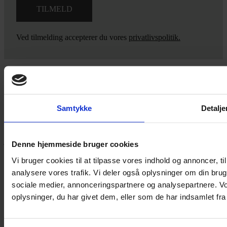
Ved tilmelding accepterer du vores
privatlivspolitik.
Yarn Every Wear
Samtykke
Detalje
Hvis du bøvler med noget eller ønsker ny inspiration, så skriv til
mig
,
eller kom forbi butikken på Vestergade 12 i Tønder. Så hjælper
jeg dig på vej.
Denne hjemmeside bruger cookies
Vestergade 12 6270, Tønder
Vi bruger cookies til at tilpasse vores indhold og annoncer, til 
60 51 96 50
analysere vores trafik. Vi deler også oplysninger om din br
post@yarneverywear.dk
sociale medier, annonceringspartnere og analysepartnere. V
CVR 43041649
oplysninger, du har givet dem, eller som de har indsamlet fra 
Facebook-f
Instagram
SERVICES