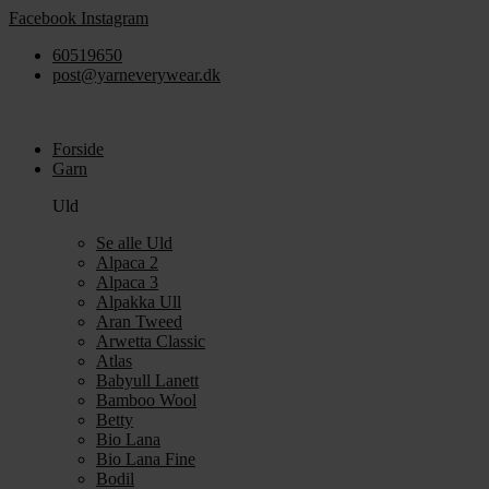
Videre
Facebook
Instagram
til
60519650
indhold
post@yarneverywear.dk
Forside
Garn
Uld
Se alle Uld
Alpaca 2
Alpaca 3
Alpakka Ull
Aran Tweed
Arwetta Classic
Atlas
Babyull Lanett
Bamboo Wool
Betty
Bio Lana
Bio Lana Fine
Bodil