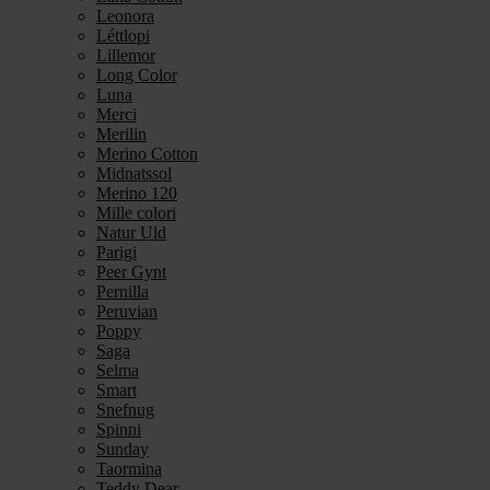
Leonora
Léttlopi
Lillemor
Long Color
Luna
Merci
Merilin
Merino Cotton
Midnatssol
Merino 120
Mille colori
Natur Uld
Parigi
Peer Gynt
Pernilla
Peruvian
Poppy
Saga
Selma
Smart
Snefnug
Spinni
Sunday
Taormina
Teddy Dear