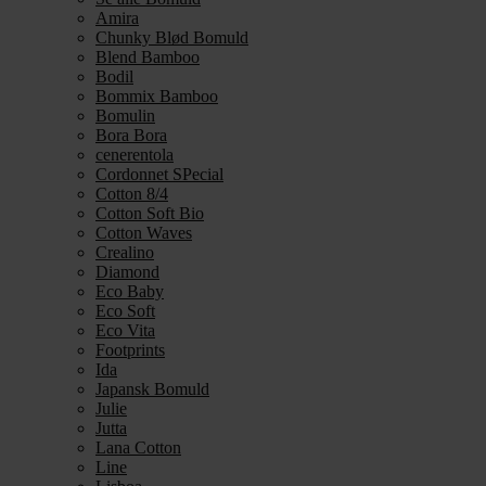
Amira
Chunky Blød Bomuld
Blend Bamboo
Bodil
Bommix Bamboo
Bomulin
Bora Bora
cenerentola
Cordonnet SPecial
Cotton 8/4
Cotton Soft Bio
Cotton Waves
Crealino
Diamond
Eco Baby
Eco Soft
Eco Vita
Footprints
Ida
Japansk Bomuld
Julie
Jutta
Lana Cotton
Line