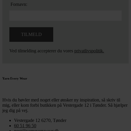
Fornavn:
Ved tilmelding accepterer du vores
privatlivspolitik.
Yarn Every Wear
Hvis du bøvler med noget eller ønsker ny inspiration, så skriv til
mig
,
eller kom forbi butikken på Vestergade 12 i Tønder. Så hjælper
jeg dig på vej.
Vestergade 12 6270, Tønder
60 51 96 50
post@yarneverywear.dk