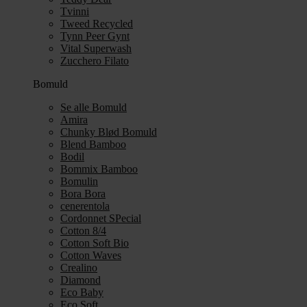
Tvinni
Tweed Recycled
Tynn Peer Gynt
Vital Superwash
Zucchero Filato
Bomuld
Se alle Bomuld
Amira
Chunky Blød Bomuld
Blend Bamboo
Bodil
Bommix Bamboo
Bomulin
Bora Bora
cenerentola
Cordonnet SPecial
Cotton 8/4
Cotton Soft Bio
Cotton Waves
Crealino
Diamond
Eco Baby
Eco Soft