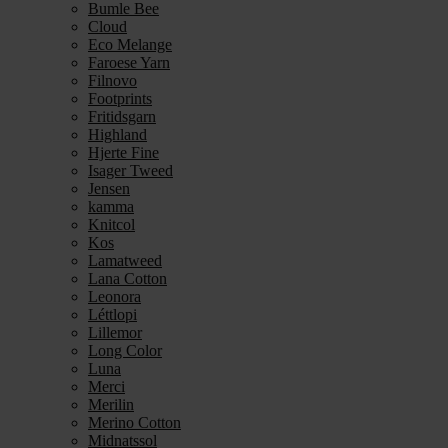
Bumle Bee
Cloud
Eco Melange
Faroese Yarn
Filnovo
Footprints
Fritidsgarn
Highland
Hjerte Fine
Isager Tweed
Jensen
kamma
Knitcol
Kos
Lamatweed
Lana Cotton
Leonora
Léttlopi
Lillemor
Long Color
Luna
Merci
Merilin
Merino Cotton
Midnatssol