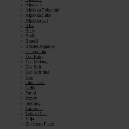
Alpaca 3
Alpakka Følgetråd
Alpakka Silke
Alpakka Ull
Alva
Betty
Bodil
Bouclé
Børstet Alpakka
cenerentola
Eco Baby
Eco Melange
Eco Soft
Eco Soft fine
Kos
midnatssol
Nellie
Parigi
Poppy
Snefnug
Taormina
Teddy Dear
Vilja
Zucchero Filato