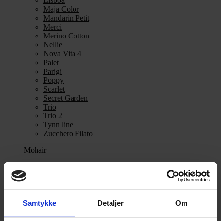
Lisboa
Maja Color
Mandarin Petit
Merci
Merino Cotton
Nellie
Nova Vita 4
Palet
Parigi
Poppy
Scarlet
Secret Garden
Trio
Trio 2
Tynn line
Zucchero Filato
Mohair
Se alle Mohair
angora
Bella
Bella Color
Desiderio
Samtykke
Detaljer
Om
Filnovo
Mulberry Silk