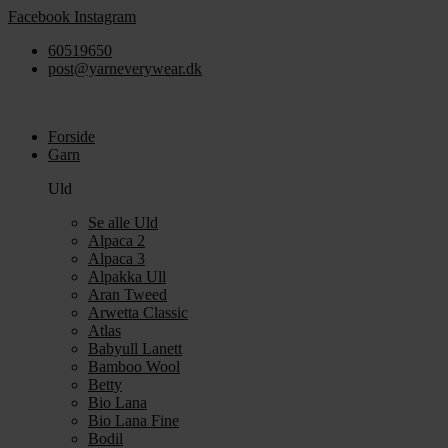
Videre
Facebook
Instagram
til
60519650
indhold
post@yarneverywear.dk
Forside
Garn
Uld
Se alle Uld
Alpaca 2
Alpaca 3
Alpakka Ull
Aran Tweed
Arwetta Classic
Atlas
Babyull Lanett
Bamboo Wool
Betty
Bio Lana
Bio Lana Fine
Bodil