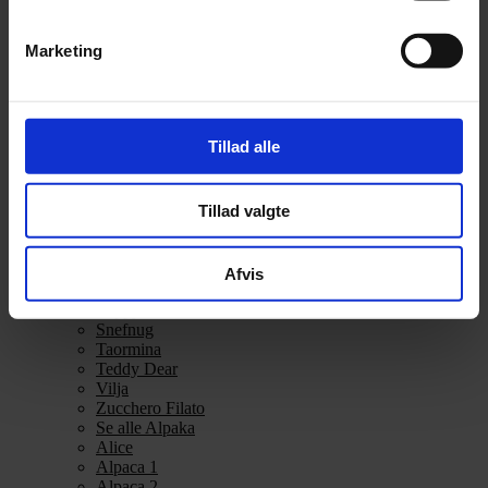
Alpakka Ull
Alva
Marketing
Betty
Bodil
Bouclé
Børstet Alpakka
cenerentola
Tillad alle
Eco Baby
Eco Melange
Eco Soft
Tillad valgte
Eco Soft fine
Kos
midnatssol
Nellie
Afvis
Parigi
Poppy
Snefnug
Taormina
Teddy Dear
Vilja
Zucchero Filato
Se alle Alpaka
Alice
Alpaca 1
Alpaca 2