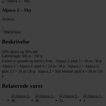
2
/ Alpaca 2 – Sky
Alpaca 2 – Sky
59,00
kr.
Alpaca
2
Tilføj til kurv
-
Sky
Beskrivelse
antal
50% alpaca og 50% uld
Løbelængde 500 m / 100 g
Garnet er spundet og farvet i Peru. Alpaca 2: pind 3 = 26 m / 30 p
Alpaca 2 + Alpaca 1: pind 3 = 24 m / 28 p Alpaca 2 + Alpaca 2:
pind 3,5 = 20 m / 26 p Alpaca 2 + Silk Mohair: pind 4 = 18 m / 24
p
Relaterede varer