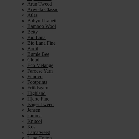
Aran Tweed
Arwetta Classic
Atlas
Babyull Lanett
Bamboo Wool
Betty
Bio Lana
Bio Lana Fine
Bodil
Bumle Bee
Cloud
Eco Melange
Faroese Yarn
Filnovo
Footprints
Fritidsgarn
Highland
Hjerte Fine
Isager Tweed
Jensen
kamma
Knitcol
Kos
Lamatweed
Lana Cotton