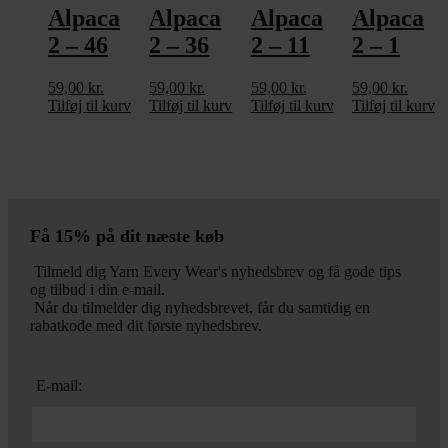
Alpaca
Alpaca
Alpaca
Alpaca
2 – 46
2 – 36
2 – 11
2 – 1
59,00
kr.
59,00
kr.
59,00
kr.
59,00
kr.
Tilføj til kurv
Tilføj til kurv
Tilføj til kurv
Tilføj til kurv
Få 15% på dit næste køb
Tilmeld dig Yarn Every Wear's nyhedsbrev og få gode tips
og tilbud i din e-mail.
Når du tilmelder dig nyhedsbrevet, får du samtidig en
rabatkode med dit første nyhedsbrev.
E-mail: