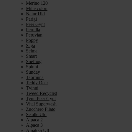
Merino 120
Mille colori
Natur Uld
Parigi
Peer Gynt
Pernilla
Peruvian
Poppy
Saga
Selma
Smart
Snefnug
Spinni
Sunday
Taormina
Teddy Dear
Tvinni
Tweed Recycled
Tynn Peer Gynt
Vital Superwash
Zucchero Filato
Se alle Uld
Alpaca 2
Alpaca 3
Alpakka Ull