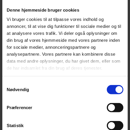
Leonora
Denne hjemmeside bruger cookies
Silk Mohair
Tilia
Vi bruger cookies til at tilpasse vores indhold og
Tynn Silk Mohair
Se alle Mohair
annoncer, til at vise dig funktioner til sociale medier og til
angora
at analysere vores trafik. Vi deler også oplysninger om
Bella
din brug af vores hjemmeside med vores partnere inden
Bella Color
Desiderio
for sociale medier, annonceringspartnere og
Filnovo
analysepartnere. Vores partnere kan kombinere disse
Mulberry Silk
data med andre oplysninger, du har givet dem, eller som
Leonora
Silk Mohair
de har indsamlet fra din brug af deres tjenester.
Tilia
Tynn Silk Mohair
Samtykkevalg
Alpaka
Nødvendig
Se alle Alpaka
Alice
Præferencer
Alpaca 1
Alpaca 2
Alpaca 3
Alpakka Følgetråd
Statistik
Alpakka Silke