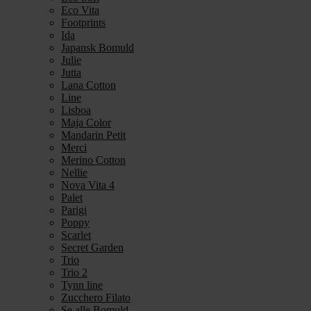
Eco Vita
Footprints
Ida
Japansk Bomuld
Julie
Jutta
Lana Cotton
Line
Lisboa
Maja Color
Mandarin Petit
Merci
Merino Cotton
Nellie
Nova Vita 4
Palet
Parigi
Poppy
Scarlet
Secret Garden
Trio
Trio 2
Tynn line
Zucchero Filato
Se alle Bomuld