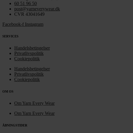
60 51 96 50
post@yarneverywear.dk
CVR 43041649
Facebook-f
Instagram
SERVICES
Handelsbetingelser
Privatlivspolitik
Cookiepolitik
Handelsbetingelser
Privatlivspolitik
Cookiepolitik
OM OS
Om Yarn Every Wear
Om Yarn Every Wear
ÅBNINGSTIDER