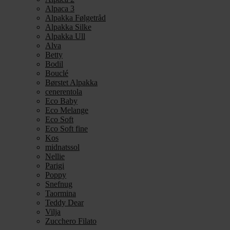
Alpaca 3
Alpakka Følgetråd
Alpakka Silke
Alpakka Ull
Alva
Betty
Bodil
Bouclé
Børstet Alpakka
cenerentola
Eco Baby
Eco Melange
Eco Soft
Eco Soft fine
Kos
midnatssol
Nellie
Parigi
Poppy
Snefnug
Taormina
Teddy Dear
Vilja
Zucchero Filato