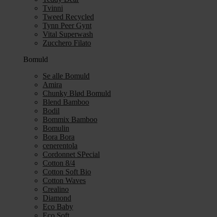
Tvinni
Tweed Recycled
Tynn Peer Gynt
Vital Superwash
Zucchero Filato
Bomuld
Se alle Bomuld
Amira
Chunky Blød Bomuld
Blend Bamboo
Bodil
Bommix Bamboo
Bomulin
Bora Bora
cenerentola
Cordonnet SPecial
Cotton 8/4
Cotton Soft Bio
Cotton Waves
Crealino
Diamond
Eco Baby
Eco Soft