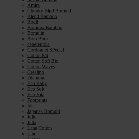
Amira
Chunky Blød Bomuld
Blend Bamboo
Bodil
Bommix Bamboo
Bomulin
Bora Bora
cenerentola
Cordonnet SPecial
Cotton 8/4
Cotton Soft Bio
Cotton Waves
Crealino
Diamond
Eco Baby
Eco Soft
Eco Vita
Footprints
Ida
Japansk Bomuld
Julie
Jutta
Lana Cotton
Line