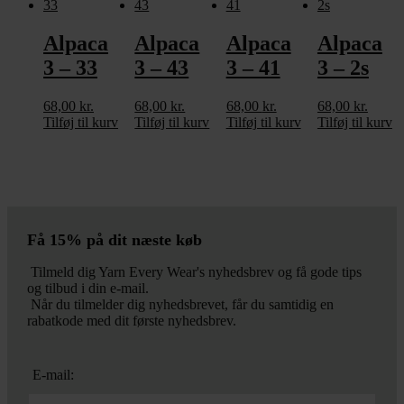
Alpaca
Alpaca
Alpaca
Alpaca
3 – 33
3 – 43
3 – 41
3 – 2s
68,00
kr.
68,00
kr.
68,00
kr.
68,00
kr.
Tilføj til kurv
Tilføj til kurv
Tilføj til kurv
Tilføj til kurv
Få 15% på dit næste køb
Tilmeld dig Yarn Every Wear's nyhedsbrev og få gode tips
og tilbud i din e-mail.
Når du tilmelder dig nyhedsbrevet, får du samtidig en
rabatkode med dit første nyhedsbrev.
E-mail: