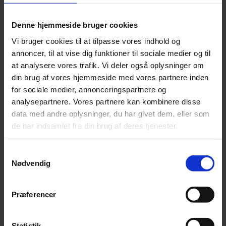
Leonora
Silk Mohair
Denne hjemmeside bruger cookies
Tilia
Tynn Silk Mohair
Vi bruger cookies til at tilpasse vores indhold og
Se alle Mohair
annoncer, til at vise dig funktioner til sociale medier og til
angora
Bella
at analysere vores trafik. Vi deler også oplysninger om
Bella Color
din brug af vores hjemmeside med vores partnere inden
Desiderio
for sociale medier, annonceringspartnere og
Filnovo
Mulberry Silk
analysepartnere. Vores partnere kan kombinere disse
Leonora
data med andre oplysninger, du har givet dem, eller som
Silk Mohair
de har indsamlet fra din brug af deres tjenester.
Tilia
Tynn Silk Mohair
Alpaka
Samtykkevalg
Nødvendig
Se alle Alpaka
Alice
Alpaca 1
Præferencer
Alpaca 2
Alpaca 3
Alpakka Følgetråd
Alpakka Silke
Statistik