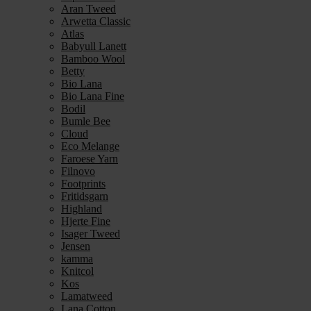
Aran Tweed
Arwetta Classic
Atlas
Babyull Lanett
Bamboo Wool
Betty
Bio Lana
Bio Lana Fine
Bodil
Bumle Bee
Cloud
Eco Melange
Faroese Yarn
Filnovo
Footprints
Fritidsgarn
Highland
Hjerte Fine
Isager Tweed
Jensen
kamma
Knitcol
Kos
Lamatweed
Lana Cotton