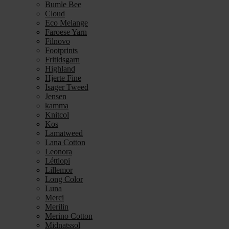
Bumle Bee
Cloud
Eco Melange
Faroese Yarn
Filnovo
Footprints
Fritidsgarn
Highland
Hjerte Fine
Isager Tweed
Jensen
kamma
Knitcol
Kos
Lamatweed
Lana Cotton
Leonora
Léttlopi
Lillemor
Long Color
Luna
Merci
Merilin
Merino Cotton
Midnatssol