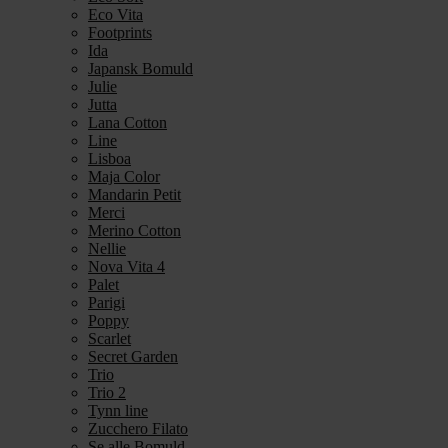
Eco Vita
Footprints
Ida
Japansk Bomuld
Julie
Jutta
Lana Cotton
Line
Lisboa
Maja Color
Mandarin Petit
Merci
Merino Cotton
Nellie
Nova Vita 4
Palet
Parigi
Poppy
Scarlet
Secret Garden
Trio
Trio 2
Tynn line
Zucchero Filato
Se alle Bomuld