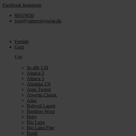
Videre
Facebook
Instagram
til
60519650
indhold
post@yarneverywear.dk
Forside
Garn
Uld
Se alle Uld
Alpaca 2
Alpaca 3
Alpakka Ull
Aran Tweed
Arwetta Classic
Atlas
Babyull Lanett
Bamboo Wool
Betty
Bio Lana
Bio Lana Fine
Bodil