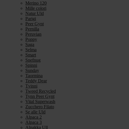
Merino 120
Mille colori
Natur Uld
Parigi
Peer Gynt
Pernilla
Peruvian
Poppy
Saga
Selma
Smart
Snefnug
Spinni
Sunday
Taormina
Teddy Dear
Tvinni
Tweed Recycled
Tynn Peer Gynt
Vital Superwash
Zucchero Filato
Se alle Uld
Alpaca 2
Alpaca 3
Alpakka Ull