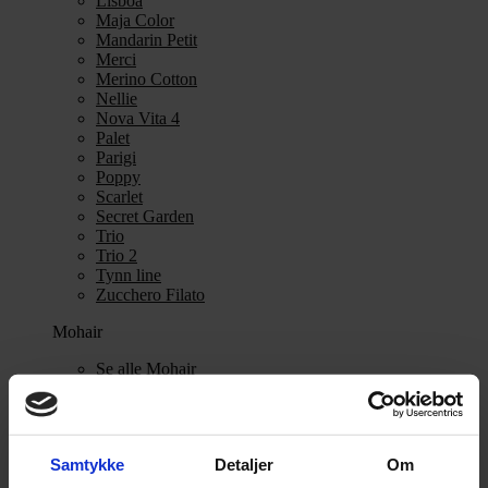
Lisboa
Maja Color
Mandarin Petit
Merci
Merino Cotton
Nellie
Nova Vita 4
Palet
Parigi
Poppy
Scarlet
Secret Garden
Trio
Trio 2
Tynn line
Zucchero Filato
Mohair
Se alle Mohair
angora
Bella
Bella Color
Desiderio
Samtykke
Detaljer
Om
Filnovo
Mulberry Silk