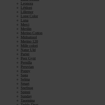
Leonora
Léttlopi
Lillemor
Long Color
Luna
Merci
Merilin
Merino Cotton
Midnatssol
Merino 120
Mille colori
Natur Uld
Parigi
Peer Gynt
Pernilla
Peruvian
Poppy
Saga
Selma
Smart
Snefnug
Spinni
Sunday
Taormina
Teddy Dear