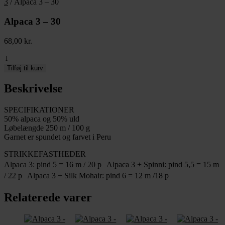
3
/ Alpaca 3 – 30
Alpaca 3 – 30
68,00
kr.
Alpaca
3
Tilføj til kurv
-
30
Beskrivelse
antal
SPECIFIKATIONER
50% alpaca og 50% uld
Løbelængde 250 m / 100 g
Garnet er spundet og farvet i Peru
STRIKKEFASTHEDER
Alpaca 3: pind 5 = 16 m / 20 p Alpaca 3 + Spinni: pind 5,5 = 15 m
/ 22 p Alpaca 3 + Silk Mohair: pind 6 = 12 m /18 p
Relaterede varer