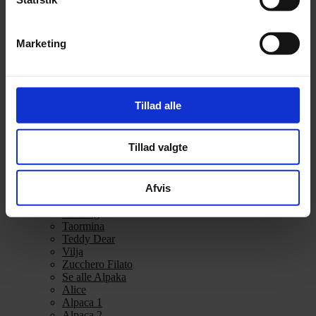
Alpakka Ull
Alva
Betty
Marketing
Bodil
Bouclé
Børstet Alpakka
cenerentola
Eco Baby
Tillad alle
Eco Melange
Eco Soft
Eco Soft fine
Tillad valgte
Kos
midnatssol
Nellie
Afvis
Parigi
Poppy
Snefnug
Taormina
Teddy Dear
Vilja
Zucchero Filato
Se alle Alpaka
Alice
Alpaca 1
Alpaca 2