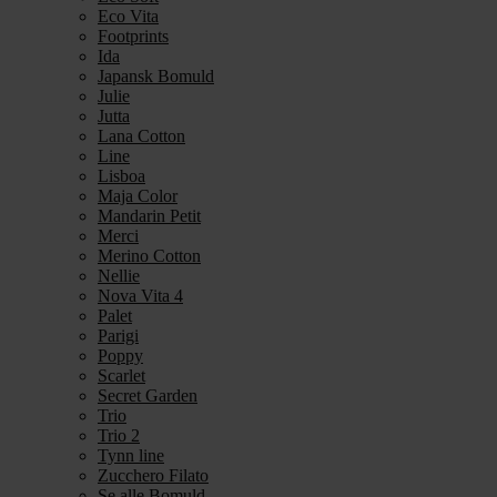
Eco Vita
Footprints
Ida
Japansk Bomuld
Julie
Jutta
Lana Cotton
Line
Lisboa
Maja Color
Mandarin Petit
Merci
Merino Cotton
Nellie
Nova Vita 4
Palet
Parigi
Poppy
Scarlet
Secret Garden
Trio
Trio 2
Tynn line
Zucchero Filato
Se alle Bomuld