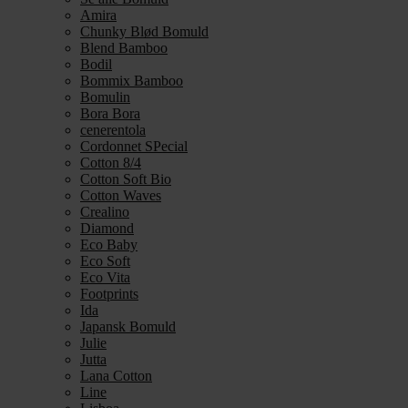
Amira
Chunky Blød Bomuld
Blend Bamboo
Bodil
Bommix Bamboo
Bomulin
Bora Bora
cenerentola
Cordonnet SPecial
Cotton 8/4
Cotton Soft Bio
Cotton Waves
Crealino
Diamond
Eco Baby
Eco Soft
Eco Vita
Footprints
Ida
Japansk Bomuld
Julie
Jutta
Lana Cotton
Line