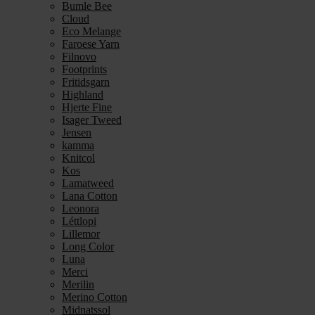
Bumle Bee
Cloud
Eco Melange
Faroese Yarn
Filnovo
Footprints
Fritidsgarn
Highland
Hjerte Fine
Isager Tweed
Jensen
kamma
Knitcol
Kos
Lamatweed
Lana Cotton
Leonora
Léttlopi
Lillemor
Long Color
Luna
Merci
Merilin
Merino Cotton
Midnatssol