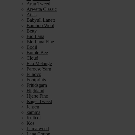
Aran Tweed
Arwetta Classic
Atlas
Babyull Lanett
Bamboo Wool
Betty
Bio Lana
Bio Lana Fine
Bodil
Bumle Bee
Cloud
Eco Melange
Faroese Yarn
Filnovo
Footprints
Fritidsgarn
Highland
Hjerte Fine
Isager Tweed
Jensen
kamma
Knitcol
Kos
Lamatweed
Lana Cotton