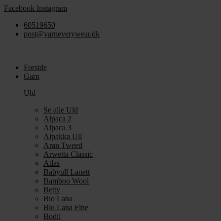
Videre
Facebook
Instagram
til
60519650
indhold
post@yarneverywear.dk
Forside
Garn
Uld
Se alle Uld
Alpaca 2
Alpaca 3
Alpakka Ull
Aran Tweed
Arwetta Classic
Atlas
Babyull Lanett
Bamboo Wool
Betty
Bio Lana
Bio Lana Fine
Bodil