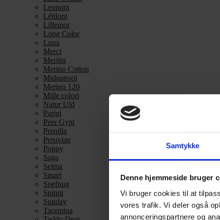
Leonora
Léttlopi
Lillemor
Long Color
Luna
Merci
Merilin
Merino Cotton
Midnatssol
Merino 120
Mille colori
Natur Uld
Parigi
Peer Gynt
Pernilla
Peruvian
Samtykke
Poppy
Saga
Selma
Smart
Denne hjemmeside bruger c
Snefnug
Spinni
Vi bruger cookies til at tilpas
Sunday
vores trafik. Vi deler også 
Taormina
annonceringspartnere og anal
Teddy Dear