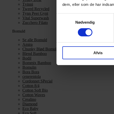
Tvinni
dem, eller som de har indsaml
Tweed Recycled
Tynn Peer Gynt
Samtykkevalg
Vital Superwash
Nødvendig
Zucchero Filato
Bomuld
Se alle Bomuld
Amira
Chunky Blød Bomuld
Afvis
Blend Bamboo
Bodil
Bommix Bamboo
Bomulin
Bora Bora
cenerentola
Cordonnet SPecial
Cotton 8/4
Cotton Soft Bio
Cotton Waves
Crealino
Diamond
Eco Baby
Eco Soft