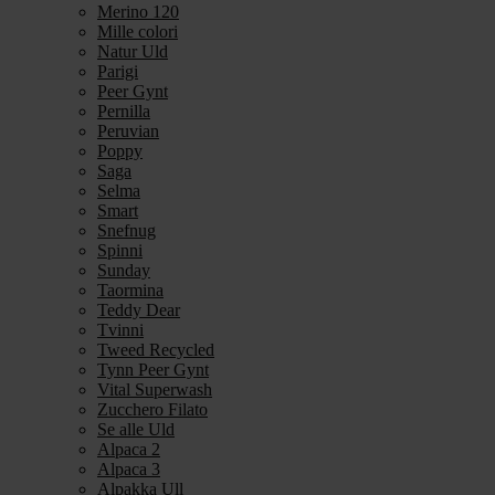
Merino 120
Mille colori
Natur Uld
Parigi
Peer Gynt
Pernilla
Peruvian
Poppy
Saga
Selma
Smart
Snefnug
Spinni
Sunday
Taormina
Teddy Dear
Tvinni
Tweed Recycled
Tynn Peer Gynt
Vital Superwash
Zucchero Filato
Se alle Uld
Alpaca 2
Alpaca 3
Alpakka Ull