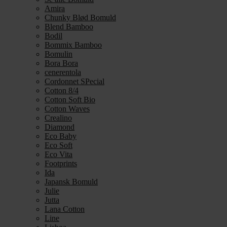
Amira
Chunky Blød Bomuld
Blend Bamboo
Bodil
Bommix Bamboo
Bomulin
Bora Bora
cenerentola
Cordonnet SPecial
Cotton 8/4
Cotton Soft Bio
Cotton Waves
Crealino
Diamond
Eco Baby
Eco Soft
Eco Vita
Footprints
Ida
Japansk Bomuld
Julie
Jutta
Lana Cotton
Line