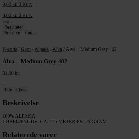
0,00
kr.
0
Kurv
0,00
kr.
0
Kurv
Search
...
Resultater
Se alle resultater
Forside
/
Garn
/
Alpaka
/
Alva
/ Alva – Medium Grey 402
Alva – Medium Grey 402
31,00
kr.
Alva
-
Tilføj til kurv
Medium
Grey
Beskrivelse
402
antal
100% ALPAKA
LØBELÆNGDE: CA. 175 METER PR. 25 GRAM
Relaterede varer