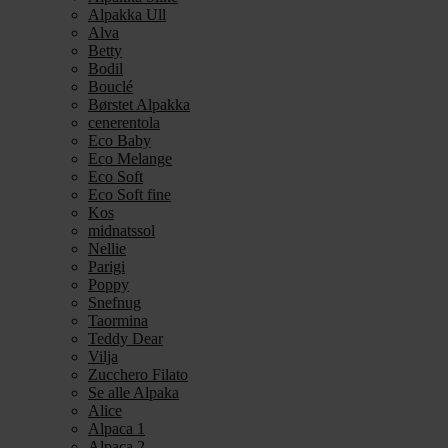
Alpakka Ull
Alva
Betty
Bodil
Bouclé
Børstet Alpakka
cenerentola
Eco Baby
Eco Melange
Eco Soft
Eco Soft fine
Kos
midnatssol
Nellie
Parigi
Poppy
Snefnug
Taormina
Teddy Dear
Vilja
Zucchero Filato
Se alle Alpaka
Alice
Alpaca 1
Alpaca 2