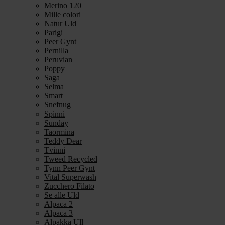
Merino 120
Mille colori
Natur Uld
Parigi
Peer Gynt
Pernilla
Peruvian
Poppy
Saga
Selma
Smart
Snefnug
Spinni
Sunday
Taormina
Teddy Dear
Tvinni
Tweed Recycled
Tynn Peer Gynt
Vital Superwash
Zucchero Filato
Se alle Uld
Alpaca 2
Alpaca 3
Alpakka Ull