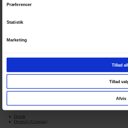
Præferencer
Handelsbetingelser
Privatlivspolitik
Cookiepolitik
Statistik
OM OS
Om Yarn Every Wear
Marketing
Om Yarn Every Wear
ÅBNINGSTIDER
Tillad al
Mandag – Fredag 10:00 – 17:30
Lørdag 10:00 – 14:00
Tillad val
Copyright © 2022.
Design & hosting by Webhuset Ballum ApS
Afvis
Dansk
Deutsch
(
German
)