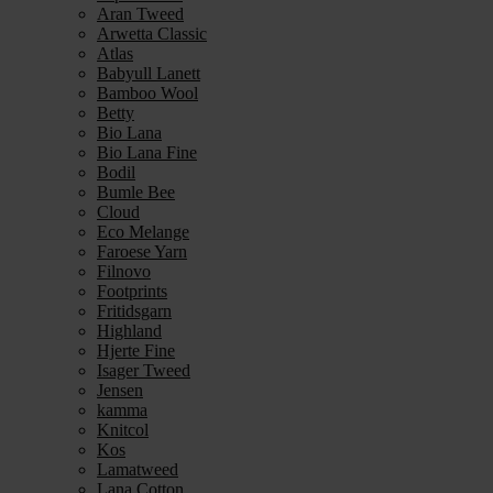
Aran Tweed
Arwetta Classic
Atlas
Babyull Lanett
Bamboo Wool
Betty
Bio Lana
Bio Lana Fine
Bodil
Bumle Bee
Cloud
Eco Melange
Faroese Yarn
Filnovo
Footprints
Fritidsgarn
Highland
Hjerte Fine
Isager Tweed
Jensen
kamma
Knitcol
Kos
Lamatweed
Lana Cotton