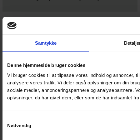
Yarn Every Wear
Samtykke
Detalje
Hvis du bøvler med noget eller ønsker ny inspiration, så skriv til
mig
,
eller kom forbi butikken på Vestergade 12 i Tønder. Så hjælper
jeg dig på vej.
Denne hjemmeside bruger cookies
Vestergade 12 6270, Tønder
Vi bruger cookies til at tilpasse vores indhold og annoncer, til 
60 51 96 50
analysere vores trafik. Vi deler også oplysninger om din br
post@yarneverywear.dk
CVR 43041649
sociale medier, annonceringspartnere og analysepartnere. V
oplysninger, du har givet dem, eller som de har indsamlet fra 
Facebook-f
Instagram
SERVICES
Samtykkevalg
Handelsbetingelser
Nødvendig
Privatlivspolitik
Cookiepolitik