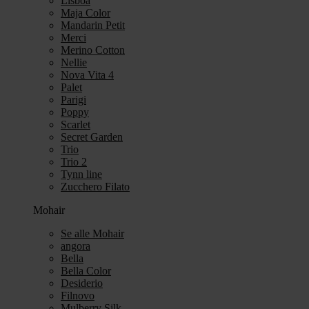
Lisboa
Maja Color
Mandarin Petit
Merci
Merino Cotton
Nellie
Nova Vita 4
Palet
Parigi
Poppy
Scarlet
Secret Garden
Trio
Trio 2
Tynn line
Zucchero Filato
Mohair
Se alle Mohair
angora
Bella
Bella Color
Desiderio
Filnovo
Mulberry Silk