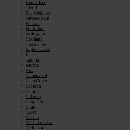
Bumle Bee
Cloud
Eco Melange
Faroese Yarn
Filnovo
Footprints
Fritidsgarn
Highland
Hjerte Fine
Isager Tweed
Jensen
kamma
Knitcol
Kos
Lamatweed
Lana Cotton
Leonora
Léttlopi
Lillemor
Long Color
Luna
Merci
Merilin
Merino Cotton
Midnatssol