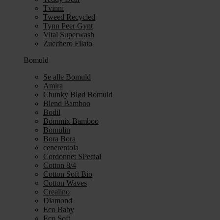
Tvinni
Tweed Recycled
Tynn Peer Gynt
Vital Superwash
Zucchero Filato
Bomuld
Se alle Bomuld
Amira
Chunky Blød Bomuld
Blend Bamboo
Bodil
Bommix Bamboo
Bomulin
Bora Bora
cenerentola
Cordonnet SPecial
Cotton 8/4
Cotton Soft Bio
Cotton Waves
Crealino
Diamond
Eco Baby
Eco Soft