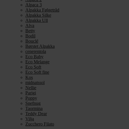
Alpaca 3
Alpakka Følgetråd
Alpakka Silke
Alpakka Ull
Alva
Betty
Bodil
Bouclé
Børstet Alpakka
cenerentola
Eco Baby
Eco Melange
Eco Soft
Eco Soft fine
Kos
midnatssol
Nellie
Parigi
Poppy
Snefnug
Taormina
Teddy Dear
Vilja
Zucchero Filato