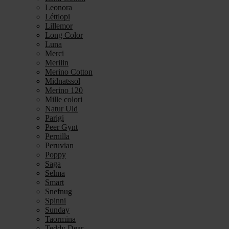
Leonora
Léttlopi
Lillemor
Long Color
Luna
Merci
Merilin
Merino Cotton
Midnatssol
Merino 120
Mille colori
Natur Uld
Parigi
Peer Gynt
Pernilla
Peruvian
Poppy
Saga
Selma
Smart
Snefnug
Spinni
Sunday
Taormina
Teddy Dear