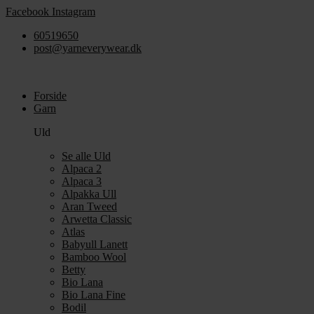
Videre
Facebook
Instagram
til
60519650
indhold
post@yarneverywear.dk
Forside
Garn
Uld
Se alle Uld
Alpaca 2
Alpaca 3
Alpakka Ull
Aran Tweed
Arwetta Classic
Atlas
Babyull Lanett
Bamboo Wool
Betty
Bio Lana
Bio Lana Fine
Bodil