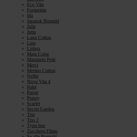
Eco Vita
Footprints
Ida
Japansk Bomuld
Julie
Jutta
Lana Cotton
Line
Lisboa
Maja Color
Mandarin Petit
Merci
Merino Cotton
Nellie
Nova Vita 4
Palet
Parigi
Poppy
Scarlet
Secret Garden
Trio
Trio 2
Tynn line
Zucchero Filato
Se alle Bomuld