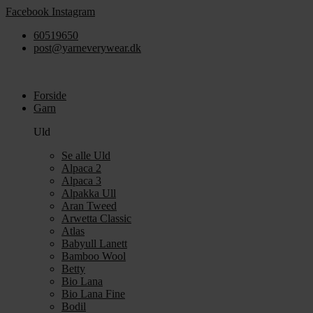
Videre
Facebook
Instagram
til
60519650
indhold
post@yarneverywear.dk
Forside
Garn
Uld
Se alle Uld
Alpaca 2
Alpaca 3
Alpakka Ull
Aran Tweed
Arwetta Classic
Atlas
Babyull Lanett
Bamboo Wool
Betty
Bio Lana
Bio Lana Fine
Bodil