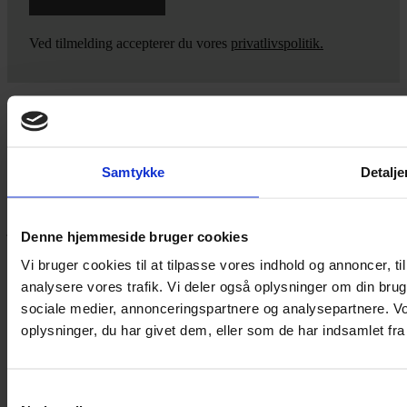
Ved tilmelding accepterer du vores
privatlivspolitik.
Yarn Every Wear
Samtykke
Detalje
Hvis du bøvler med noget eller ønsker ny inspiration, så skriv til
mig
,
eller kom forbi butikken på Vestergade 12 i Tønder. Så hjælper
jeg dig på vej.
Denne hjemmeside bruger cookies
Vestergade 12 6270, Tønder
Vi bruger cookies til at tilpasse vores indhold og annoncer, til 
60 51 96 50
analysere vores trafik. Vi deler også oplysninger om din br
post@yarneverywear.dk
sociale medier, annonceringspartnere og analysepartnere. V
CVR 43041649
oplysninger, du har givet dem, eller som de har indsamlet fra 
Facebook-f
Instagram
SERVICES
Samtykkevalg