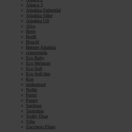
Alpaca 3
Alpakka Følgetråd
Alpakka Silke
Alpakka Ull
Alva
Betty
Bodil
Bouclé
Børstet Alpakka
cenerentola
Eco Baby
Eco Melange
Eco Soft
Eco Soft fine
Kos
midnatssol
Nellie
Parigi
Poppy
Snefnug
Taormina
Teddy Dear
Vilja
Zucchero Filato