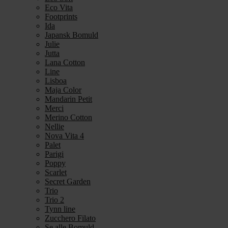
Eco Vita
Footprints
Ida
Japansk Bomuld
Julie
Jutta
Lana Cotton
Line
Lisboa
Maja Color
Mandarin Petit
Merci
Merino Cotton
Nellie
Nova Vita 4
Palet
Parigi
Poppy
Scarlet
Secret Garden
Trio
Trio 2
Tynn line
Zucchero Filato
Se alle Bomuld