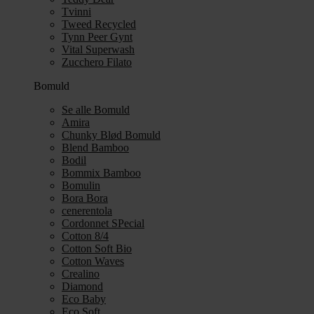
Tvinni
Tweed Recycled
Tynn Peer Gynt
Vital Superwash
Zucchero Filato
Bomuld
Se alle Bomuld
Amira
Chunky Blød Bomuld
Blend Bamboo
Bodil
Bommix Bamboo
Bomulin
Bora Bora
cenerentola
Cordonnet SPecial
Cotton 8/4
Cotton Soft Bio
Cotton Waves
Crealino
Diamond
Eco Baby
Eco Soft