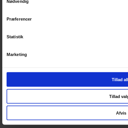
Nødvendig
Handelsbetingelser
Privatlivspolitik
Cookiepolitik
Præferencer
Handelsbetingelser
Privatlivspolitik
Cookiepolitik
Statistik
OM OS
Marketing
Om Yarn Every Wear
Om Yarn Every Wear
ÅBNINGSTIDER
Tillad al
Mandag – Fredag 10:00 – 17:30
Lørdag 10:00 – 14:00
Tillad val
Copyright © 2022.
Design & hosting by Webhuset Ballum ApS
Afvis