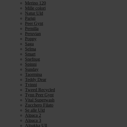
Merino 120
Mille colori
Natur Uld
Parigi
Peer Gynt
Pernilla
Peruvian
Poppy
Saga
Selma
Smart
Snefnug
Spinni
Sunday
Taormina
Teddy Dear
Tvinni
Tweed Recycled
Tynn Peer Gynt
Vital Superwash
Zucchero Filato
Se alle Uld
Alpaca 2
Alpaca 3
Alpakka Ull