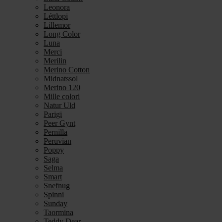
Leonora
Léttlopi
Lillemor
Long Color
Luna
Merci
Merilin
Merino Cotton
Midnatssol
Merino 120
Mille colori
Natur Uld
Parigi
Peer Gynt
Pernilla
Peruvian
Poppy
Saga
Selma
Smart
Snefnug
Spinni
Sunday
Taormina
Teddy Dear