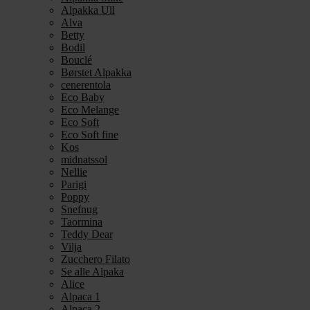
Alpakka Ull
Alva
Betty
Bodil
Bouclé
Børstet Alpakka
cenerentola
Eco Baby
Eco Melange
Eco Soft
Eco Soft fine
Kos
midnatssol
Nellie
Parigi
Poppy
Snefnug
Taormina
Teddy Dear
Vilja
Zucchero Filato
Se alle Alpaka
Alice
Alpaca 1
Alpaca 2