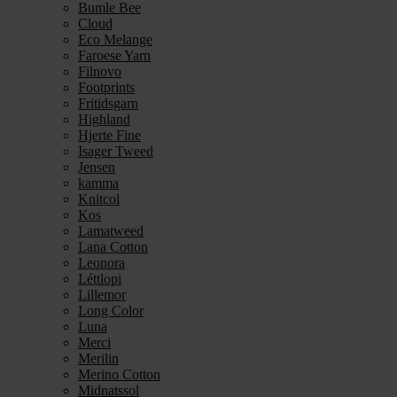
Bumle Bee
Cloud
Eco Melange
Faroese Yarn
Filnovo
Footprints
Fritidsgarn
Highland
Hjerte Fine
Isager Tweed
Jensen
kamma
Knitcol
Kos
Lamatweed
Lana Cotton
Leonora
Léttlopi
Lillemor
Long Color
Luna
Merci
Merilin
Merino Cotton
Midnatssol