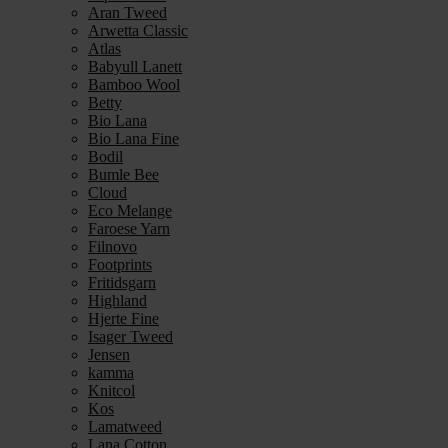
Aran Tweed
Arwetta Classic
Atlas
Babyull Lanett
Bamboo Wool
Betty
Bio Lana
Bio Lana Fine
Bodil
Bumle Bee
Cloud
Eco Melange
Faroese Yarn
Filnovo
Footprints
Fritidsgarn
Highland
Hjerte Fine
Isager Tweed
Jensen
kamma
Knitcol
Kos
Lamatweed
Lana Cotton