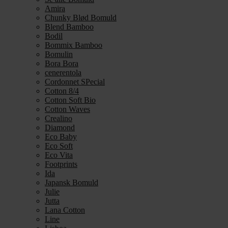
Amira
Chunky Blød Bomuld
Blend Bamboo
Bodil
Bommix Bamboo
Bomulin
Bora Bora
cenerentola
Cordonnet SPecial
Cotton 8/4
Cotton Soft Bio
Cotton Waves
Crealino
Diamond
Eco Baby
Eco Soft
Eco Vita
Footprints
Ida
Japansk Bomuld
Julie
Jutta
Lana Cotton
Line