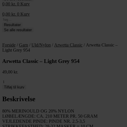
0,00
kr.
0
Kurv
0,00
kr.
0
Kurv
Search
...
Resultater
Se alle resultater
Forside
/
Garn
/
Uld/Nylon
/
Arwetta Classic
/ Arwetta Classic –
Light Grey 954
Arwetta Classic – Light Grey 954
49,00
kr.
Arwetta
Classic
Tilføj til kurv
-
Light
Beskrivelse
Grey
954
80% MERINOULD OG 20% NYLON
antal
LØBELÆNGDE: CA. 210 METER PR. 50 GRAM
VEJLEDENDE PINDE: PINDE NR. 2.5-3,5
STRIKKEFASTHED: 28-32 MASKER = 10 CM