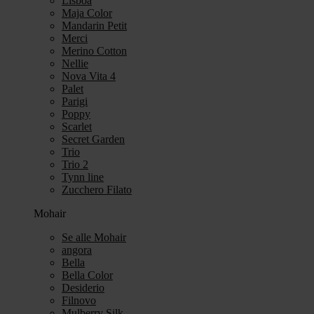
Lisboa
Maja Color
Mandarin Petit
Merci
Merino Cotton
Nellie
Nova Vita 4
Palet
Parigi
Poppy
Scarlet
Secret Garden
Trio
Trio 2
Tynn line
Zucchero Filato
Mohair
Se alle Mohair
angora
Bella
Bella Color
Desiderio
Filnovo
Mulberry Silk