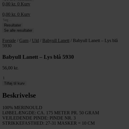
0,00
kr.
0
Kurv
0,00
kr.
0
Kurv
Search
...
Resultater
Se alle resultater
Forside
/
Garn
/
Uld
/
Babyull Lanett
/ Babyull Lanett – Lys blå
5930
Babyull Lanett – Lys blå 5930
56,00
kr.
Babyull
Lanett
Tilføj til kurv
-
Lys
Beskrivelse
blå
5930
100% MERINOULD
antal
LØBELÆNGDE: CA. 175 METER PR. 50 GRAM
VEJLEDENDE PINDE: PINDE NR. 3
STRIKKEFASTHED: 27-31 MASKER = 10 CM