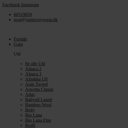
Videre
Facebook
Instagram
til
60519650
indhold
post@yarneverywear.dk
Forside
Garn
Uld
Se alle Uld
Alpaca 2
Alpaca 3
Alpakka Ull
Aran Tweed
Arwetta Classic
Atlas
Babyull Lanett
Bamboo Wool
Betty
Bio Lana
Bio Lana Fine
Bodil