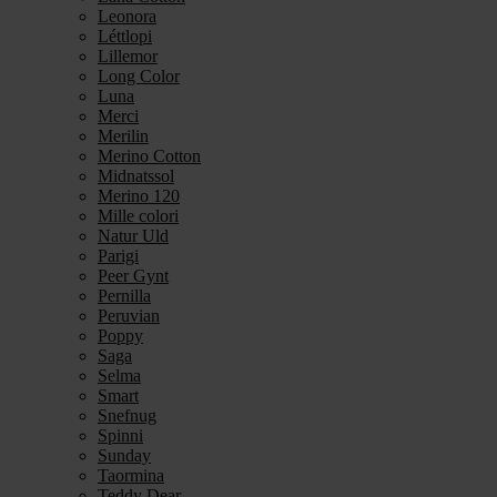
Leonora
Léttlopi
Lillemor
Long Color
Luna
Merci
Merilin
Merino Cotton
Midnatssol
Merino 120
Mille colori
Natur Uld
Parigi
Peer Gynt
Pernilla
Peruvian
Poppy
Saga
Selma
Smart
Snefnug
Spinni
Sunday
Taormina
Teddy Dear