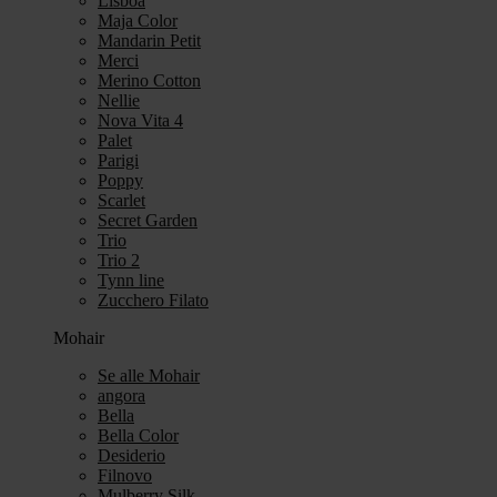
Lisboa
Maja Color
Mandarin Petit
Merci
Merino Cotton
Nellie
Nova Vita 4
Palet
Parigi
Poppy
Scarlet
Secret Garden
Trio
Trio 2
Tynn line
Zucchero Filato
Mohair
Se alle Mohair
angora
Bella
Bella Color
Desiderio
Filnovo
Mulberry Silk