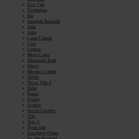
Eco Vita
Footprints
Ida
Japansk Bomuld
Julie
Jutta
Lana Cotton
Line
Lisboa
Maja Color
Mandarin Petit
Merci
Merino Cotton
Nellie
Nova Vita 4
Palet
Parigi
Poppy
Scarlet
Secret Garden
Trio
Trio 2
Tynn line
Zucchero Filato
Se alle Bomuld