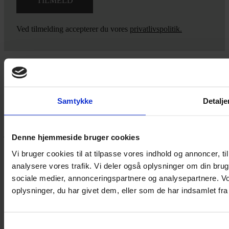
Ved tilmelding accepterer du vores
privatlivspolitik.
Yarn Every Wear
Samtykke
Detalje
Hvis du bøvler med noget eller ønsker ny inspiration, så skriv til
mig
,
eller kom forbi butikken på Vestergade 12 i Tønder. Så hjælper
jeg dig på vej.
Denne hjemmeside bruger cookies
Vestergade 12 6270, Tønder
Vi bruger cookies til at tilpasse vores indhold og annoncer, til 
60 51 96 50
analysere vores trafik. Vi deler også oplysninger om din br
post@yarneverywear.dk
sociale medier, annonceringspartnere og analysepartnere. V
CVR 43041649
oplysninger, du har givet dem, eller som de har indsamlet fra 
Facebook-f
Instagram
SERVICES
Samtykkevalg