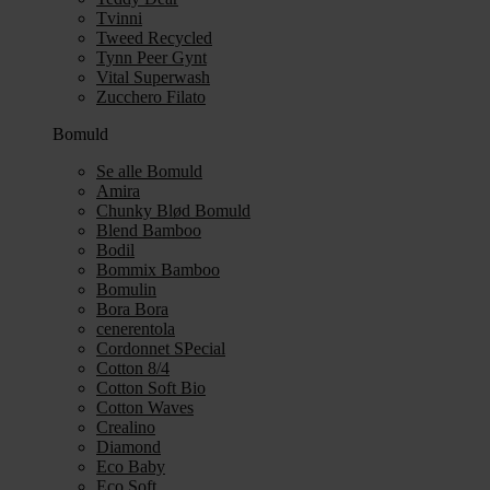
Tvinni
Tweed Recycled
Tynn Peer Gynt
Vital Superwash
Zucchero Filato
Bomuld
Se alle Bomuld
Amira
Chunky Blød Bomuld
Blend Bamboo
Bodil
Bommix Bamboo
Bomulin
Bora Bora
cenerentola
Cordonnet SPecial
Cotton 8/4
Cotton Soft Bio
Cotton Waves
Crealino
Diamond
Eco Baby
Eco Soft