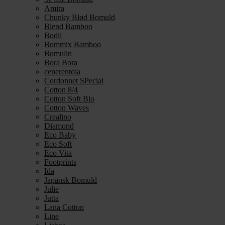
Amira
Chunky Blød Bomuld
Blend Bamboo
Bodil
Bommix Bamboo
Bomulin
Bora Bora
cenerentola
Cordonnet SPecial
Cotton 8/4
Cotton Soft Bio
Cotton Waves
Crealino
Diamond
Eco Baby
Eco Soft
Eco Vita
Footprints
Ida
Japansk Bomuld
Julie
Jutta
Lana Cotton
Line