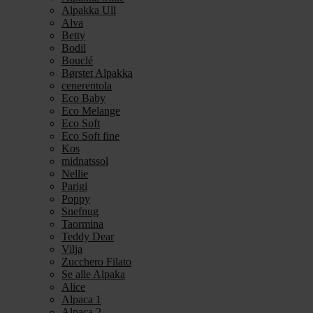
Alpakka Ull
Alva
Betty
Bodil
Bouclé
Børstet Alpakka
cenerentola
Eco Baby
Eco Melange
Eco Soft
Eco Soft fine
Kos
midnatssol
Nellie
Parigi
Poppy
Snefnug
Taormina
Teddy Dear
Vilja
Zucchero Filato
Se alle Alpaka
Alice
Alpaca 1
Alpaca 2