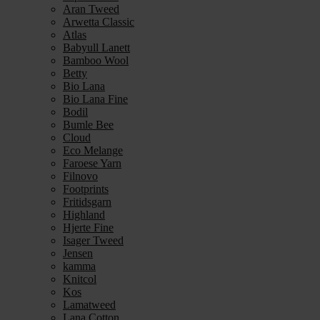
Aran Tweed
Arwetta Classic
Atlas
Babyull Lanett
Bamboo Wool
Betty
Bio Lana
Bio Lana Fine
Bodil
Bumle Bee
Cloud
Eco Melange
Faroese Yarn
Filnovo
Footprints
Fritidsgarn
Highland
Hjerte Fine
Isager Tweed
Jensen
kamma
Knitcol
Kos
Lamatweed
Lana Cotton