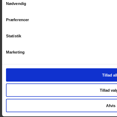
Nødvendig
Handelsbetingelser
Privatlivspolitik
Cookiepolitik
Præferencer
Handelsbetingelser
Privatlivspolitik
Cookiepolitik
Statistik
OM OS
Marketing
Om Yarn Every Wear
Om Yarn Every Wear
ÅBNINGSTIDER
Tillad al
Mandag – Fredag 10:00 – 17:30
Lørdag 10:00 – 14:00
Tillad val
Copyright © 2022.
Design & hosting by Webhuset Ballum ApS
Afvis