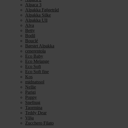
Alpaca 3
Alpakka Følgetråd
Alpakka Silke
Alpakka Ull
Alva
Betty
Bodil
Bouclé
Børstet Alpakka
cenerentola
Eco Baby
Eco Melange
Eco Soft
Eco Soft fine
Kos
midnatssol
Nellie
Parigi
Poppy
Snefnug
Taormina
Teddy Dear
Vilja
Zucchero Filato