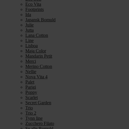
Eco Vita
Footprints
Ida
Japansk Bomuld
Julie
Jutta
Lana Cotton
Line
Lisboa
Maja Color
Mandarin Petit
Merci
Merino Cotton
Nellie
Nova Vita 4
Palet
Parigi
Poppy
Scarlet
Secret Garden
Trio
Trio 2
Tynn line
Zucchero Filato
Se alle Bomuld