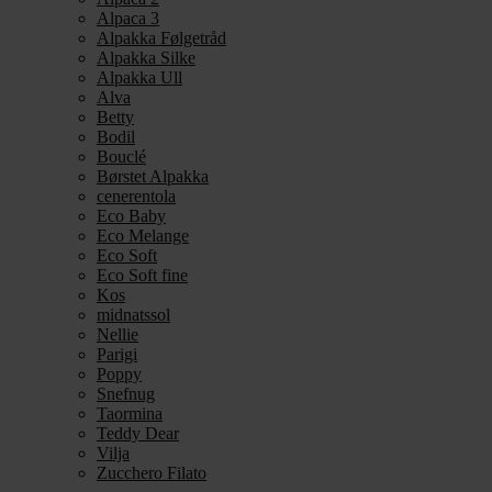
Alpaca 3
Alpakka Følgetråd
Alpakka Silke
Alpakka Ull
Alva
Betty
Bodil
Bouclé
Børstet Alpakka
cenerentola
Eco Baby
Eco Melange
Eco Soft
Eco Soft fine
Kos
midnatssol
Nellie
Parigi
Poppy
Snefnug
Taormina
Teddy Dear
Vilja
Zucchero Filato