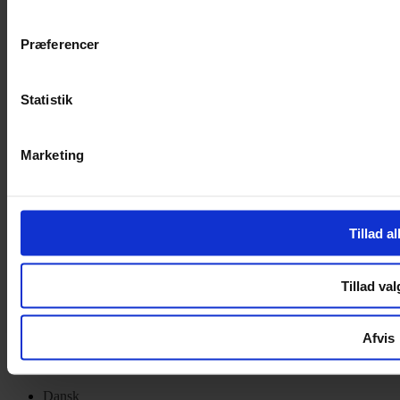
Privatlivspolitik
Cookiepolitik
Præferencer
Handelsbetingelser
Privatlivspolitik
Cookiepolitik
Statistik
OM OS
Marketing
Om Yarn Every Wear
Om Yarn Every Wear
ÅBNINGSTIDER
Tillad al
Mandag – Fredag 10:00 – 17:30
Lørdag 10:00 – 14:00
Tillad val
Copyright © 2022.
Design & hosting by Webhuset Ballum ApS
Afvis
Dansk