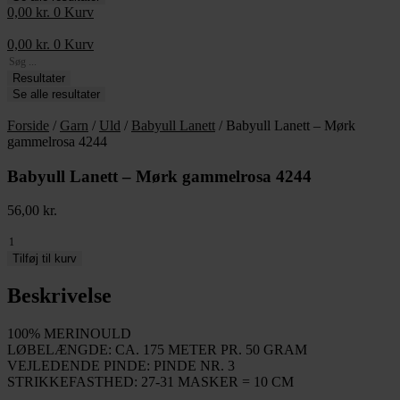
0,00
kr.
0
Kurv
0,00
kr.
0
Kurv
Search
...
Resultater
Se alle resultater
Forside
/
Garn
/
Uld
/
Babyull Lanett
/ Babyull Lanett – Mørk
gammelrosa 4244
Babyull Lanett – Mørk gammelrosa 4244
56,00
kr.
Babyull
Lanett
Tilføj til kurv
-
Mørk
Beskrivelse
gammelrosa
4244
100% MERINOULD
antal
LØBELÆNGDE: CA. 175 METER PR. 50 GRAM
VEJLEDENDE PINDE: PINDE NR. 3
STRIKKEFASTHED: 27-31 MASKER = 10 CM