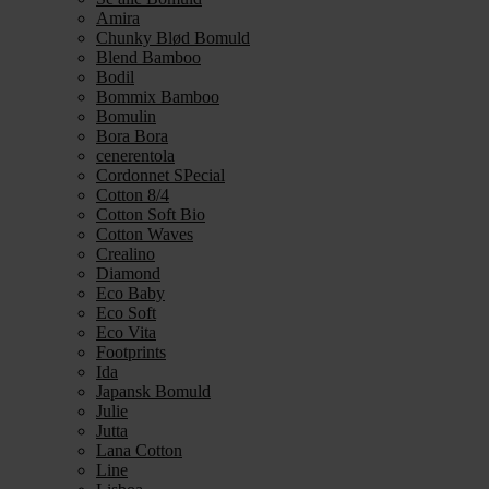
Amira
Chunky Blød Bomuld
Blend Bamboo
Bodil
Bommix Bamboo
Bomulin
Bora Bora
cenerentola
Cordonnet SPecial
Cotton 8/4
Cotton Soft Bio
Cotton Waves
Crealino
Diamond
Eco Baby
Eco Soft
Eco Vita
Footprints
Ida
Japansk Bomuld
Julie
Jutta
Lana Cotton
Line