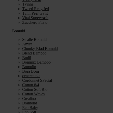
Tvinni
Tweed Recycled
Tynn Peer Gynt
Vital Superwash
Zucchero Filato
Bomuld
Se alle Bomuld
Amira
Chunky Blød Bomuld
Blend Bamboo
Bodil
Bommix Bamboo
Bomulin
Bora Bora
cenerentola
Cordonnet SPecial
Cotton 8/4
Cotton Soft Bio
Cotton Waves
Crealino
Diamond
Eco Baby
Eco Soft