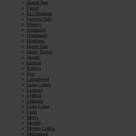
Bumle Bee
Cloud
Eco Melange
Faroese Yarn
Filnovo
Footprints
Fritidsgarn
Highland
Hjerte Fine
Isager Tweed
Jensen
kamma
Knitcol
Kos
Lamatweed
Lana Cotton
Leonora
Léttlopi
Lillemor
Long Color
Luna
Merci
Merilin
Merino Cotton
Midnatssol