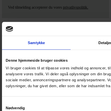
Ved tilmelding accepterer du vores
privatlivspolitik.
Yarn Every Wear
Samtykke
Detalje
Hvis du bøvler med noget eller ønsker ny inspiration, så skriv til
mig
,
eller kom forbi butikken på Vestergade 12 i Tønder. Så hjælper
jeg dig på vej.
Denne hjemmeside bruger cookies
Vestergade 12 6270, Tønder
Vi bruger cookies til at tilpasse vores indhold og annoncer, til 
60 51 96 50
analysere vores trafik. Vi deler også oplysninger om din br
post@yarneverywear.dk
CVR 43041649
sociale medier, annonceringspartnere og analysepartnere. V
oplysninger, du har givet dem, eller som de har indsamlet fra 
Facebook-f
Instagram
SERVICES
Samtykkevalg
Nødvendig
Handelsbetingelser