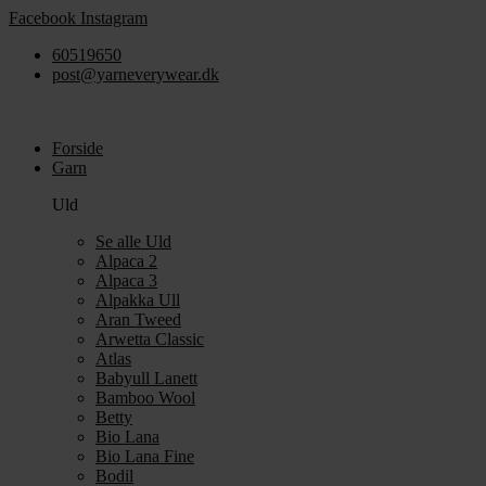
Videre
Facebook
Instagram
til
60519650
indhold
post@yarneverywear.dk
Forside
Garn
Uld
Se alle Uld
Alpaca 2
Alpaca 3
Alpakka Ull
Aran Tweed
Arwetta Classic
Atlas
Babyull Lanett
Bamboo Wool
Betty
Bio Lana
Bio Lana Fine
Bodil