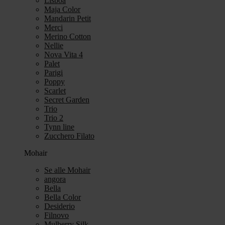
Lisboa
Maja Color
Mandarin Petit
Merci
Merino Cotton
Nellie
Nova Vita 4
Palet
Parigi
Poppy
Scarlet
Secret Garden
Trio
Trio 2
Tynn line
Zucchero Filato
Mohair
Se alle Mohair
angora
Bella
Bella Color
Desiderio
Filnovo
Mulberry Silk