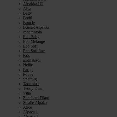
Alpakka Ull
Alva
Betty
Bodil
Bouclé
Børstet Alpakka
cenerentola
Eco Baby
Eco Melange
Eco Soft
Eco Soft fine
Kos
midnatssol
Nellie
Parigi
Poppy
Snefnug
Taormina
Teddy Dear
Vilja
Zucchero Filato
Se alle Alpaka
Alice
Alpaca 1
Alpaca 2