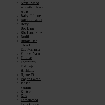
Aran Tweed
Arwetta Classic
Atlas
Babyull Lanett
Bamboo Wool
Betty
Bio Lana
Bio Lana Fine
Bodil
Bumle Bee
Cloud
Eco Melange
Faroese Yarn
Filnovo
Footprints
Fritidsgarn
Highland
Hjerte Fine
Isager Tweed
Jensen
kamma
Knitcol
Kos
Lamatweed
Lana Cotton