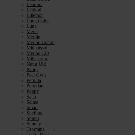
Leonora
Léttlopi
Lillemor
Long Color
Luna
Merci
Merilin
Merino Cotton
Midnatssol
Merino 120
Mille colori
Natur Uld
Parigi
Peer Gynt
Pernilla
Peruvian
Poppy
Saga
Selma
Smart
Snefnug
Spinni
Sunday
Taormina
Teddy Dear