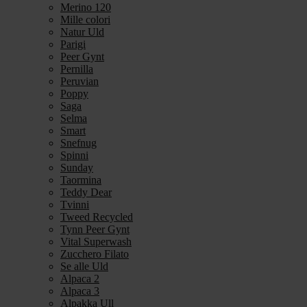
Merino 120
Mille colori
Natur Uld
Parigi
Peer Gynt
Pernilla
Peruvian
Poppy
Saga
Selma
Smart
Snefnug
Spinni
Sunday
Taormina
Teddy Dear
Tvinni
Tweed Recycled
Tynn Peer Gynt
Vital Superwash
Zucchero Filato
Se alle Uld
Alpaca 2
Alpaca 3
Alpakka Ull