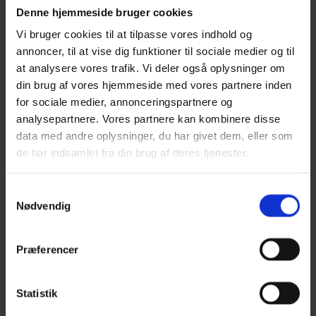
Leonora
Denne hjemmeside bruger cookies
Silk Mohair
Vi bruger cookies til at tilpasse vores indhold og
Tilia
Tynn Silk Mohair
annoncer, til at vise dig funktioner til sociale medier og til
Se alle Mohair
at analysere vores trafik. Vi deler også oplysninger om
angora
din brug af vores hjemmeside med vores partnere inden
Bella
Bella Color
for sociale medier, annonceringspartnere og
Desiderio
analysepartnere. Vores partnere kan kombinere disse
Filnovo
data med andre oplysninger, du har givet dem, eller som
Mulberry Silk
Leonora
de har indsamlet fra din brug af deres tjenester.
Silk Mohair
Tilia
Tynn Silk Mohair
Samtykkevalg
Nødvendig
Alpaka
Se alle Alpaka
Præferencer
Alice
Alpaca 1
Alpaca 2
Alpaca 3
Statistik
Alpakka Følgetråd
Alpakka Silke