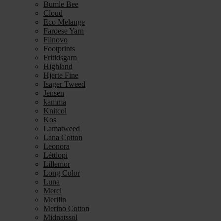
Bumle Bee
Cloud
Eco Melange
Faroese Yarn
Filnovo
Footprints
Fritidsgarn
Highland
Hjerte Fine
Isager Tweed
Jensen
kamma
Knitcol
Kos
Lamatweed
Lana Cotton
Leonora
Léttlopi
Lillemor
Long Color
Luna
Merci
Merilin
Merino Cotton
Midnatssol