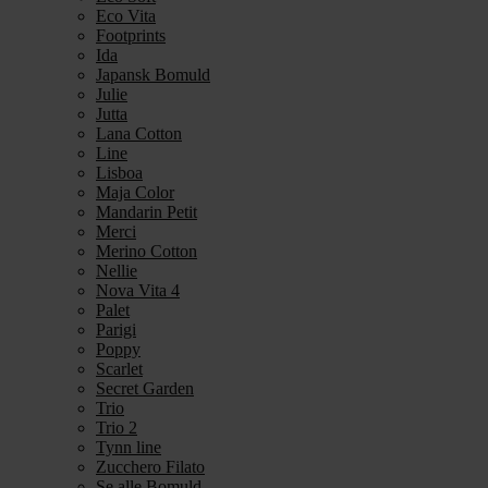
Eco Vita
Footprints
Ida
Japansk Bomuld
Julie
Jutta
Lana Cotton
Line
Lisboa
Maja Color
Mandarin Petit
Merci
Merino Cotton
Nellie
Nova Vita 4
Palet
Parigi
Poppy
Scarlet
Secret Garden
Trio
Trio 2
Tynn line
Zucchero Filato
Se alle Bomuld