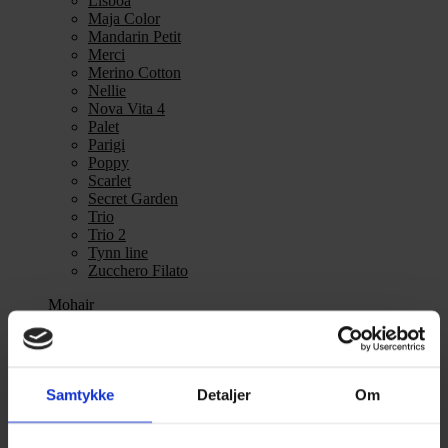
Lisboa
Maja Color
Mandarin Petit
Merci
Merino Cotton
Nellie
Nova Vita 4
Palet
Parigi
Poppy
Scarlet
Secret Garden
Trio
Trio 2
Tynn line
Zucchero Filato
Mohair
Se alle Mohair
angora
Bella
Bella Color
Samtykke
Detaljer
Om
Desiderio
Filnovo
Mulberry Silk