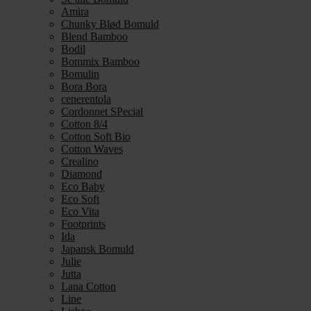
Amira
Chunky Blød Bomuld
Blend Bamboo
Bodil
Bommix Bamboo
Bomulin
Bora Bora
cenerentola
Cordonnet SPecial
Cotton 8/4
Cotton Soft Bio
Cotton Waves
Crealino
Diamond
Eco Baby
Eco Soft
Eco Vita
Footprints
Ida
Japansk Bomuld
Julie
Jutta
Lana Cotton
Line