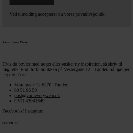
Ved tilmelding accepterer du vores
privatlivspolitik.
Yarn Every Wear
Hvis du bøvler med noget eller ønsker ny inspiration, så skriv til
mig
,
eller kom forbi butikken på Vestergade 12 i Tønder. Så hjælper
jeg dig på vej.
Vestergade 12 6270, Tønder
60 51 96 50
post@yarneverywear.dk
CVR 43041649
Facebook-f
Instagram
SERVICES