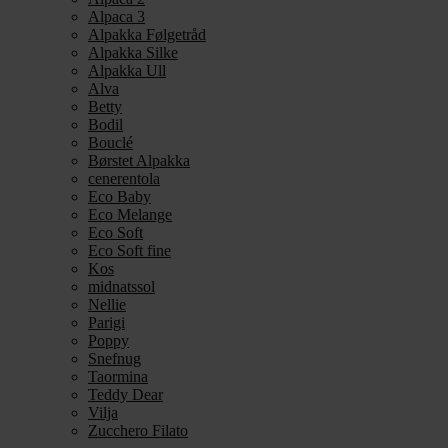
Alpaca 3
Alpakka Følgetråd
Alpakka Silke
Alpakka Ull
Alva
Betty
Bodil
Bouclé
Børstet Alpakka
cenerentola
Eco Baby
Eco Melange
Eco Soft
Eco Soft fine
Kos
midnatssol
Nellie
Parigi
Poppy
Snefnug
Taormina
Teddy Dear
Vilja
Zucchero Filato