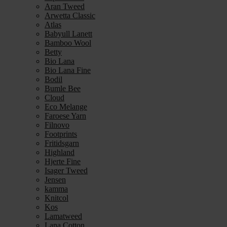
Aran Tweed
Arwetta Classic
Atlas
Babyull Lanett
Bamboo Wool
Betty
Bio Lana
Bio Lana Fine
Bodil
Bumle Bee
Cloud
Eco Melange
Faroese Yarn
Filnovo
Footprints
Fritidsgarn
Highland
Hjerte Fine
Isager Tweed
Jensen
kamma
Knitcol
Kos
Lamatweed
Lana Cotton