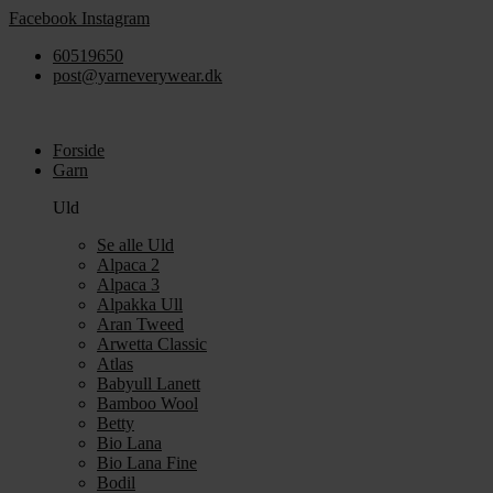
Videre
Facebook
Instagram
til
60519650
indhold
post@yarneverywear.dk
Forside
Garn
Uld
Se alle Uld
Alpaca 2
Alpaca 3
Alpakka Ull
Aran Tweed
Arwetta Classic
Atlas
Babyull Lanett
Bamboo Wool
Betty
Bio Lana
Bio Lana Fine
Bodil