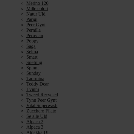
Merino 120
Mille colori
Natur Uld
Parigi
Peer Gynt
Pernilla
Peruvian
Poppy
Saga
Selma
Smart
Snefnug
Spinni
Sunday
Taormina
Teddy Dear
Tvinni
Tweed Recycled
Tynn Peer Gynt
Vital Superwash
Zucchero Filato
Se alle Uld
Alpaca 2
Alpaca 3
Alpakka Ull