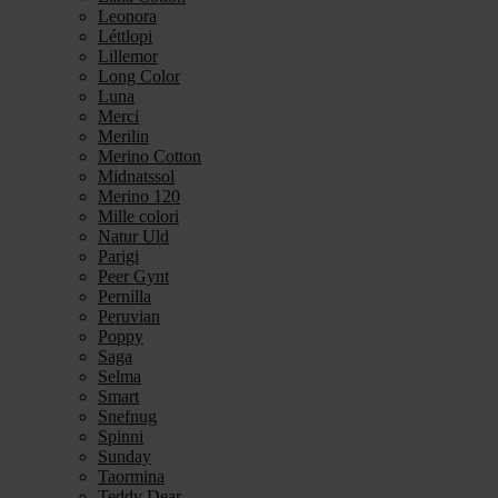
Leonora
Léttlopi
Lillemor
Long Color
Luna
Merci
Merilin
Merino Cotton
Midnatssol
Merino 120
Mille colori
Natur Uld
Parigi
Peer Gynt
Pernilla
Peruvian
Poppy
Saga
Selma
Smart
Snefnug
Spinni
Sunday
Taormina
Teddy Dear