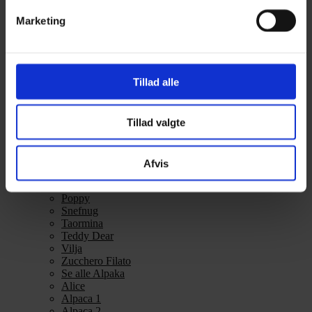
Alpakka Ull
Marketing
Alva
Betty
Bodil
Bouclé
Børstet Alpakka
Tillad alle
cenerentola
Eco Baby
Eco Melange
Tillad valgte
Eco Soft
Eco Soft fine
Kos
midnatssol
Afvis
Nellie
Parigi
Poppy
Snefnug
Taormina
Teddy Dear
Vilja
Zucchero Filato
Se alle Alpaka
Alice
Alpaca 1
Alpaca 2