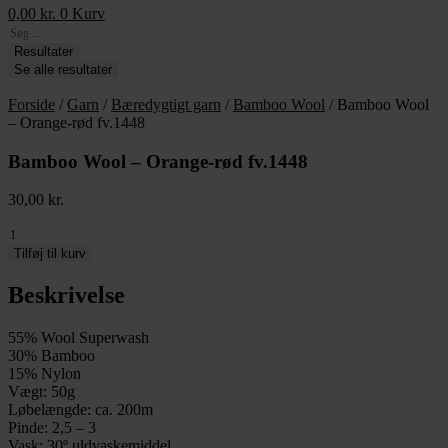
0,00
kr.
0
Kurv
Search
...
Resultater
Se alle resultater
Forside
/
Garn
/
Bæredygtigt garn
/
Bamboo Wool
/ Bamboo Wool
– Orange-rød fv.1448
Bamboo Wool – Orange-rød fv.1448
30,00
kr.
Bamboo
Wool
Tilføj til kurv
-
Orange-
Beskrivelse
rød
fv.1448
55% Wool Superwash
antal
30% Bamboo
15% Nylon
Vægt: 50g
Løbelængde: ca. 200m
Pinde: 2,5 – 3
Vask: 30º uldvaskemiddel