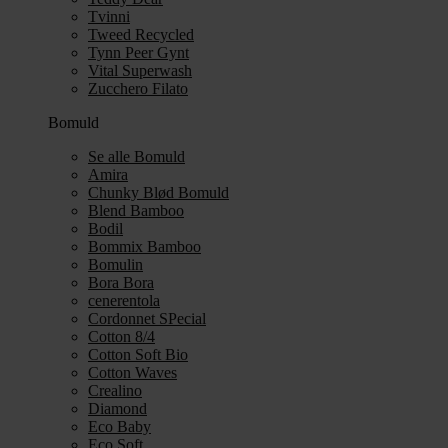
Tvinni
Tweed Recycled
Tynn Peer Gynt
Vital Superwash
Zucchero Filato
Bomuld
Se alle Bomuld
Amira
Chunky Blød Bomuld
Blend Bamboo
Bodil
Bommix Bamboo
Bomulin
Bora Bora
cenerentola
Cordonnet SPecial
Cotton 8/4
Cotton Soft Bio
Cotton Waves
Crealino
Diamond
Eco Baby
Eco Soft