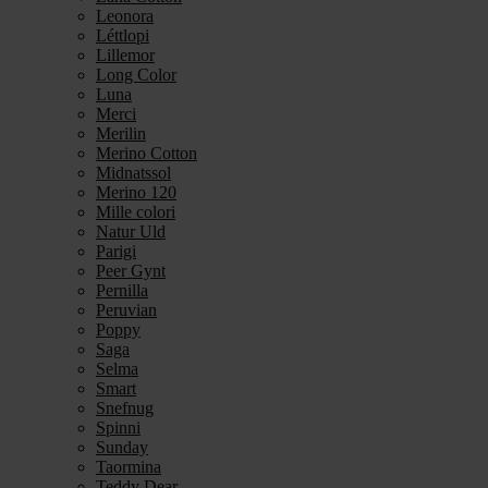
Leonora
Léttlopi
Lillemor
Long Color
Luna
Merci
Merilin
Merino Cotton
Midnatssol
Merino 120
Mille colori
Natur Uld
Parigi
Peer Gynt
Pernilla
Peruvian
Poppy
Saga
Selma
Smart
Snefnug
Spinni
Sunday
Taormina
Teddy Dear