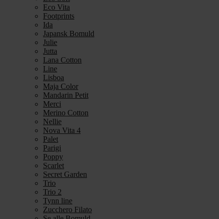
Eco Vita
Footprints
Ida
Japansk Bomuld
Julie
Jutta
Lana Cotton
Line
Lisboa
Maja Color
Mandarin Petit
Merci
Merino Cotton
Nellie
Nova Vita 4
Palet
Parigi
Poppy
Scarlet
Secret Garden
Trio
Trio 2
Tynn line
Zucchero Filato
Se alle Bomuld