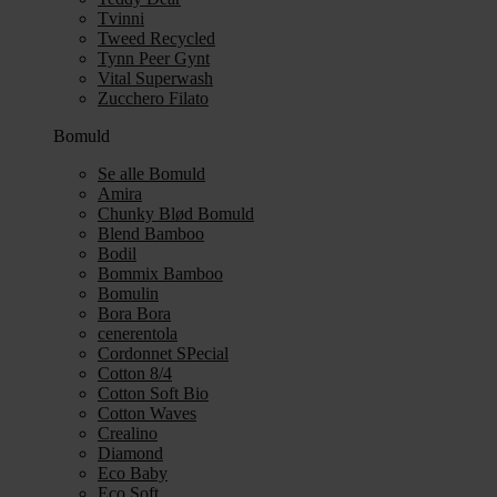
Tvinni
Tweed Recycled
Tynn Peer Gynt
Vital Superwash
Zucchero Filato
Bomuld
Se alle Bomuld
Amira
Chunky Blød Bomuld
Blend Bamboo
Bodil
Bommix Bamboo
Bomulin
Bora Bora
cenerentola
Cordonnet SPecial
Cotton 8/4
Cotton Soft Bio
Cotton Waves
Crealino
Diamond
Eco Baby
Eco Soft