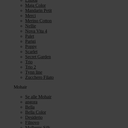
Lisboa
Maja Color
Mandarin Petit
Merci
Merino Cotton
Nellie
Nova Vita 4
Palet
Parigi
Poppy
Scarlet
Secret Garden
Trio
Trio 2
Tynn line
Zucchero Filato
Mohair
Se alle Mohair
angora
Bella
Bella Color
Desiderio
Filnovo
Mulberry Silk