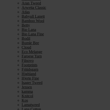
Aran Tweed
Arwetta Classic
Atlas
Babyull Lanett
Bamboo Wool
Betty
Bio Lana
Bio Lana Fine
Bodil
Bumle Bee
Cloud
Eco Melange
Faroese Yarn
Filnovo
Footprints
Fritidsgarn
Highland
Hjerte Fine
Isager Tweed
Jensen
kamma
Knitcol
Kos
Lamatweed
Lana Cotton