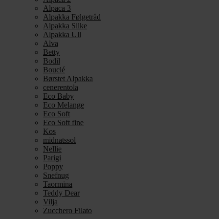
Alpaca 3
Alpakka Følgetråd
Alpakka Silke
Alpakka Ull
Alva
Betty
Bodil
Bouclé
Børstet Alpakka
cenerentola
Eco Baby
Eco Melange
Eco Soft
Eco Soft fine
Kos
midnatssol
Nellie
Parigi
Poppy
Snefnug
Taormina
Teddy Dear
Vilja
Zucchero Filato