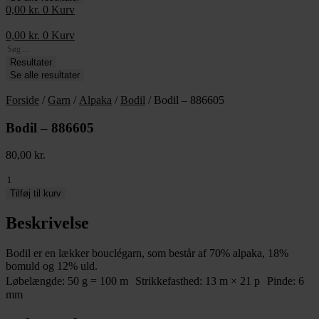
0,00
kr.
0
Kurv
0,00
kr.
0
Kurv
Search
...
Resultater
Se alle resultater
Forside
/
Garn
/
Alpaka
/
Bodil
/ Bodil – 886605
Bodil – 886605
80,00
kr.
Bodil
-
Tilføj til kurv
886605
antal
Beskrivelse
Bodil er en lækker bouclégarn, som består af 70% alpaka, 18%
bomuld og 12% uld.
Løbelængde: 50 g = 100 m Strikkefasthed: 13 m × 21 p Pinde: 6
mm