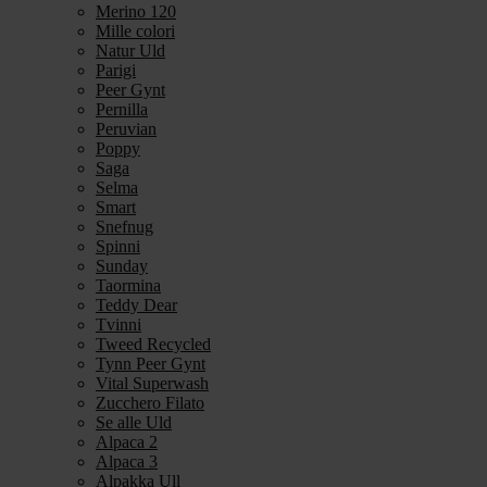
Merino 120
Mille colori
Natur Uld
Parigi
Peer Gynt
Pernilla
Peruvian
Poppy
Saga
Selma
Smart
Snefnug
Spinni
Sunday
Taormina
Teddy Dear
Tvinni
Tweed Recycled
Tynn Peer Gynt
Vital Superwash
Zucchero Filato
Se alle Uld
Alpaca 2
Alpaca 3
Alpakka Ull