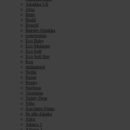
Alpakka Ull
Alva
Betty
Bodil
Bouclé
Børstet Alpakka
cenerentola
Eco Baby
Eco Melange
Eco Soft
Eco Soft fine
Kos
midnatssol
Nellie
Parigi
Poppy
Snefnug
Taormina
Teddy Dear
Vilja
Zucchero Filato
Se alle Alpaka
Alice
Alpaca 1
Alpaca 2