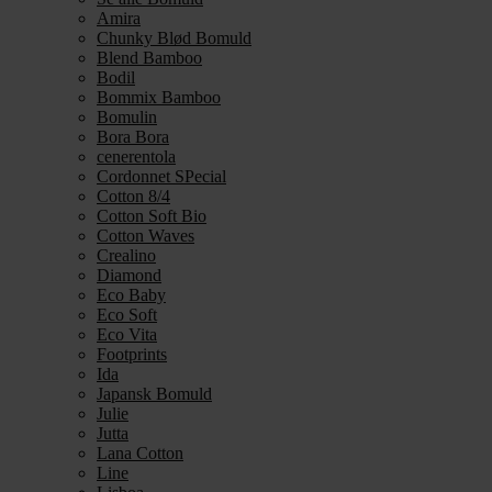
Amira
Chunky Blød Bomuld
Blend Bamboo
Bodil
Bommix Bamboo
Bomulin
Bora Bora
cenerentola
Cordonnet SPecial
Cotton 8/4
Cotton Soft Bio
Cotton Waves
Crealino
Diamond
Eco Baby
Eco Soft
Eco Vita
Footprints
Ida
Japansk Bomuld
Julie
Jutta
Lana Cotton
Line