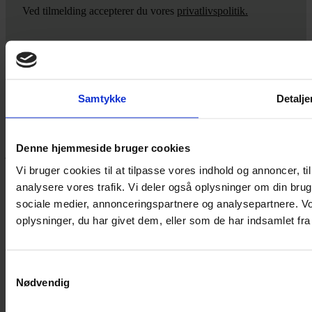
Ved tilmelding accepterer du vores
privatlivspolitik.
Yarn Every Wear
Samtykke
Detalje
Hvis du bøvler med noget eller ønsker ny inspiration, så skriv til
mig
,
eller kom forbi butikken på Vestergade 12 i Tønder. Så hjælper
Denne hjemmeside bruger cookies
jeg dig på vej.
Vi bruger cookies til at tilpasse vores indhold og annoncer, til 
Vestergade 12 6270, Tønder
analysere vores trafik. Vi deler også oplysninger om din br
60 51 96 50
post@yarneverywear.dk
sociale medier, annonceringspartnere og analysepartnere. V
CVR 43041649
oplysninger, du har givet dem, eller som de har indsamlet fra 
Facebook-f
Instagram
Samtykkevalg
SERVICES
Nødvendig
Handelsbetingelser
Privatlivspolitik