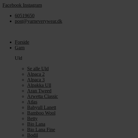
Videre
Facebook
Instagram
til
60519650
indhold
post@yarneverywear.dk
Forside
Garn
Uld
Se alle Uld
Alpaca 2
Alpaca 3
Alpakka Ull
Aran Tweed
Arwetta Classic
Atlas
Babyull Lanett
Bamboo Wool
Betty
Bio Lana
Bio Lana Fine
Bodil