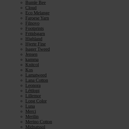
Bumle Bee
Cloud
Eco Melange
Faroese Yarn
Filnovo
Footprints
Fritidsgarn
Highland
Hjerte Fine
Isager Tweed
Jensen
kamma
Knitcol
Kos
Lamatweed
Lana Cotton
Leonora
Léttlopi
Lillemor
Long Color
Luna
Merci
Merilin
Merino Cotton
Midnatssol