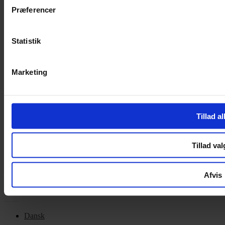
Cookiepolitik
Præferencer
Handelsbetingelser
Privatlivspolitik
Cookiepolitik
Statistik
OM OS
Marketing
Om Yarn Every Wear
Om Yarn Every Wear
Tillad al
ÅBNINGSTIDER
Mandag – Fredag 10:00 – 17:30
Tillad val
Lørdag 10:00 – 14:00
Copyright © 2022.
Design & hosting by Webhuset Ballum ApS
Afvis
Dansk