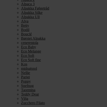
Alpaca 3
Alpakka Følgetråd
Alpakka Silke
Alpakka Ull
Alva
Betty
Bodil
Bouclé
Børstet Alpakka
cenerentola
Eco Baby
Eco Melange
Eco Soft
Eco Soft fine
Kos
midnatssol
Nellie
Parigi
Poppy
Snefnug
Taormina
Teddy Dear
Vilja
Zucchero Filato