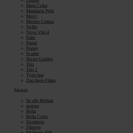
Lisboa
Maja Color
Mandarin Petit
Merci
Merino Cotton
Nellie
Nova Vita 4
Palet
Parigi
Poppy
Scarlet
Secret Garden
Trio
Trio 2
Tynn line
Zucchero Filato
Mohair
Se alle Mohair
angora
Bella
Bella Color
Desiderio
Filnovo
Mulberry Silk