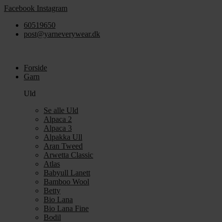
Videre
Facebook
Instagram
til
60519650
indhold
post@yarneverywear.dk
Forside
Garn
Uld
Se alle Uld
Alpaca 2
Alpaca 3
Alpakka Ull
Aran Tweed
Arwetta Classic
Atlas
Babyull Lanett
Bamboo Wool
Betty
Bio Lana
Bio Lana Fine
Bodil