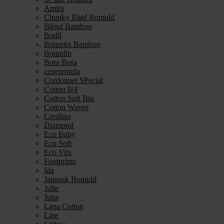
Amira
Chunky Blød Bomuld
Blend Bamboo
Bodil
Bommix Bamboo
Bomulin
Bora Bora
cenerentola
Cordonnet SPecial
Cotton 8/4
Cotton Soft Bio
Cotton Waves
Crealino
Diamond
Eco Baby
Eco Soft
Eco Vita
Footprints
Ida
Japansk Bomuld
Julie
Jutta
Lana Cotton
Line