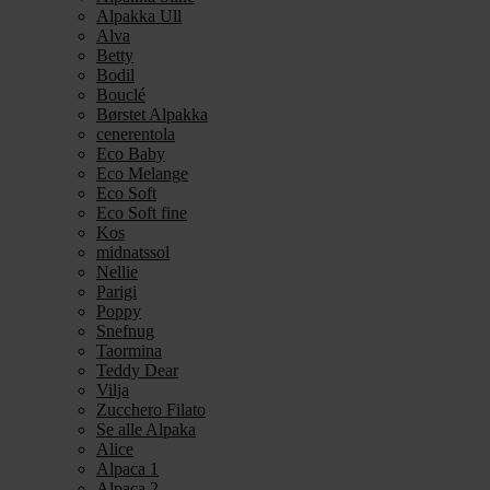
Alpakka Ull
Alva
Betty
Bodil
Bouclé
Børstet Alpakka
cenerentola
Eco Baby
Eco Melange
Eco Soft
Eco Soft fine
Kos
midnatssol
Nellie
Parigi
Poppy
Snefnug
Taormina
Teddy Dear
Vilja
Zucchero Filato
Se alle Alpaka
Alice
Alpaca 1
Alpaca 2