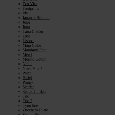
Eco Vita
Footprints
Ida
Japansk Bomuld
Julie
Jutta
Lana Cotton
Line
Lisboa
Maja Color
Mandarin Petit
Merci
Merino Cotton
Nellie
Nova Vita 4
Palet
Parigi
Poppy
Scarlet
Secret Garden
Trio
Trio 2
Tynn line
Zucchero Filato
Se alle Bomuld