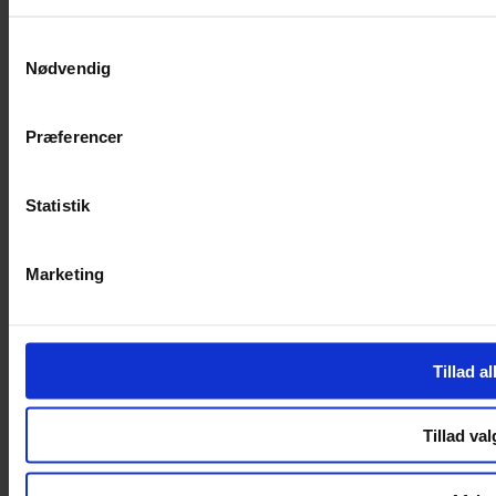
SERVICES
Samtykkevalg
Nødvendig
Handelsbetingelser
Privatlivspolitik
Cookiepolitik
Præferencer
Handelsbetingelser
Privatlivspolitik
Cookiepolitik
Statistik
OM OS
Marketing
Om Yarn Every Wear
Om Yarn Every Wear
ÅBNINGSTIDER
Tillad al
Mandag – Fredag 10:00 – 17:30
Lørdag 10:00 – 14:00
Tillad val
Copyright © 2022.
Design & hosting by Webhuset Ballum ApS