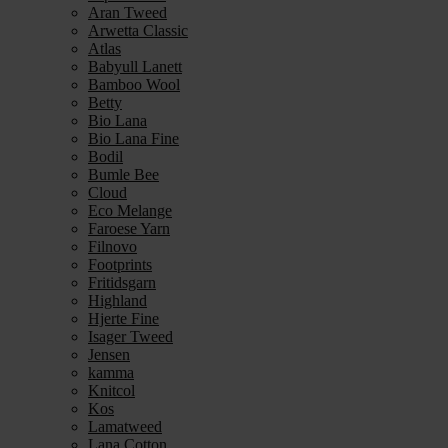
Aran Tweed
Arwetta Classic
Atlas
Babyull Lanett
Bamboo Wool
Betty
Bio Lana
Bio Lana Fine
Bodil
Bumle Bee
Cloud
Eco Melange
Faroese Yarn
Filnovo
Footprints
Fritidsgarn
Highland
Hjerte Fine
Isager Tweed
Jensen
kamma
Knitcol
Kos
Lamatweed
Lana Cotton