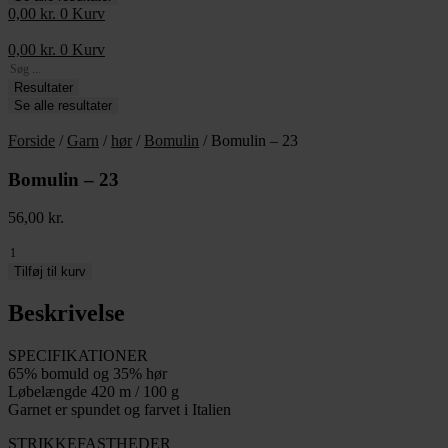
0,00
kr.
0
Kurv
0,00
kr.
0
Kurv
Search
...
Resultater
Se alle resultater
Forside
/
Garn
/
hør
/
Bomulin
/ Bomulin – 23
Bomulin – 23
56,00
kr.
Bomulin
-
Tilføj til kurv
23
antal
Beskrivelse
SPECIFIKATIONER
65% bomuld og 35% hør
Løbelængde 420 m / 100 g
Garnet er spundet og farvet i Italien
STRIKKEFASTHEDER