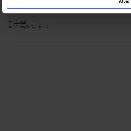
Afvis
Dansk
Deutsch
(
German
)