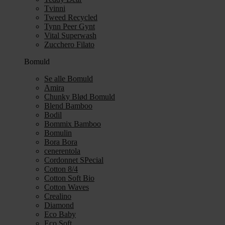
Tvinni
Tweed Recycled
Tynn Peer Gynt
Vital Superwash
Zucchero Filato
Bomuld
Se alle Bomuld
Amira
Chunky Blød Bomuld
Blend Bamboo
Bodil
Bommix Bamboo
Bomulin
Bora Bora
cenerentola
Cordonnet SPecial
Cotton 8/4
Cotton Soft Bio
Cotton Waves
Crealino
Diamond
Eco Baby
Eco Soft