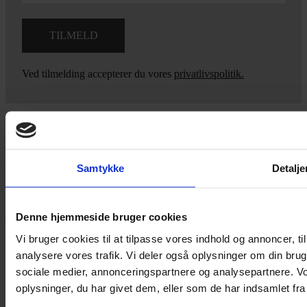
Ved tilmelding accepterer du vores
privatlivspolitik.
Yarn Every Wear
Samtykke
Detalje
Hvis du bøvler med noget eller ønsker ny inspiration, så skriv til
mig
,
eller kom forbi butikken på Vestergade 12 i Tønder. Så hjælper
jeg dig på vej.
Denne hjemmeside bruger cookies
Vestergade 12 6270, Tønder
Vi bruger cookies til at tilpasse vores indhold og annoncer, til 
60 51 96 50
analysere vores trafik. Vi deler også oplysninger om din br
post@yarneverywear.dk
sociale medier, annonceringspartnere og analysepartnere. V
CVR 43041649
oplysninger, du har givet dem, eller som de har indsamlet fra 
Facebook-f
Instagram