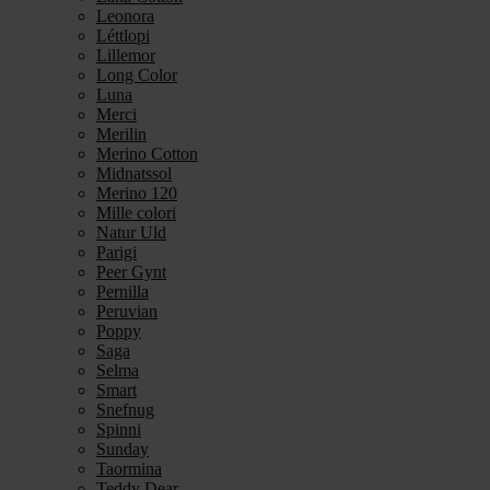
Leonora
Léttlopi
Lillemor
Long Color
Luna
Merci
Merilin
Merino Cotton
Midnatssol
Merino 120
Mille colori
Natur Uld
Parigi
Peer Gynt
Pernilla
Peruvian
Poppy
Saga
Selma
Smart
Snefnug
Spinni
Sunday
Taormina
Teddy Dear