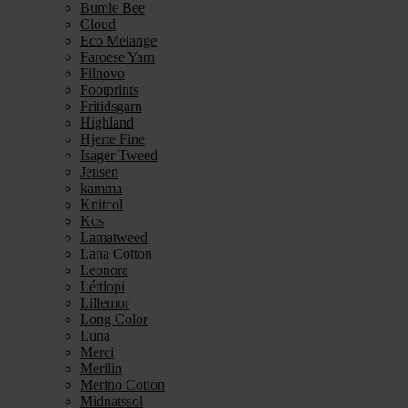
Bumle Bee
Cloud
Eco Melange
Faroese Yarn
Filnovo
Footprints
Fritidsgarn
Highland
Hjerte Fine
Isager Tweed
Jensen
kamma
Knitcol
Kos
Lamatweed
Lana Cotton
Leonora
Léttlopi
Lillemor
Long Color
Luna
Merci
Merilin
Merino Cotton
Midnatssol