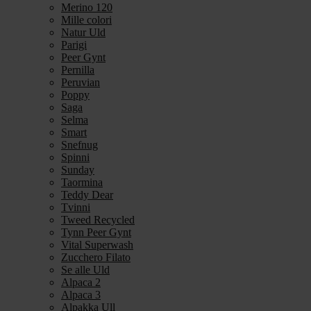
Merino 120
Mille colori
Natur Uld
Parigi
Peer Gynt
Pernilla
Peruvian
Poppy
Saga
Selma
Smart
Snefnug
Spinni
Sunday
Taormina
Teddy Dear
Tvinni
Tweed Recycled
Tynn Peer Gynt
Vital Superwash
Zucchero Filato
Se alle Uld
Alpaca 2
Alpaca 3
Alpakka Ull