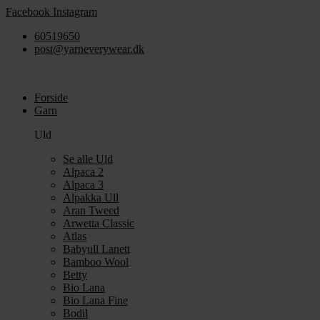
Videre
Facebook
Instagram
til
60519650
indhold
post@yarneverywear.dk
Forside
Garn
Uld
Se alle Uld
Alpaca 2
Alpaca 3
Alpakka Ull
Aran Tweed
Arwetta Classic
Atlas
Babyull Lanett
Bamboo Wool
Betty
Bio Lana
Bio Lana Fine
Bodil