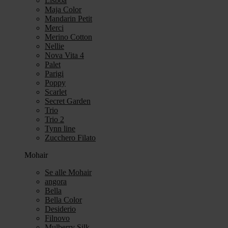
Lisboa
Maja Color
Mandarin Petit
Merci
Merino Cotton
Nellie
Nova Vita 4
Palet
Parigi
Poppy
Scarlet
Secret Garden
Trio
Trio 2
Tynn line
Zucchero Filato
Mohair
Se alle Mohair
angora
Bella
Bella Color
Desiderio
Filnovo
Mulberry Silk