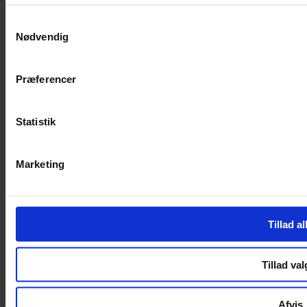
SERVICES
Samtykkevalg
Nødvendig
Handelsbetingelser
Privatlivspolitik
Cookiepolitik
Præferencer
Handelsbetingelser
Privatlivspolitik
Cookiepolitik
Statistik
OM OS
Marketing
Om Yarn Every Wear
Om Yarn Every Wear
ÅBNINGSTIDER
Tillad al
Mandag – Fredag 10:00 – 17:30
Lørdag 10:00 – 14:00
Tillad val
Copyright © 2022.
Design & hosting by Webhuset Ballum ApS
Afvis