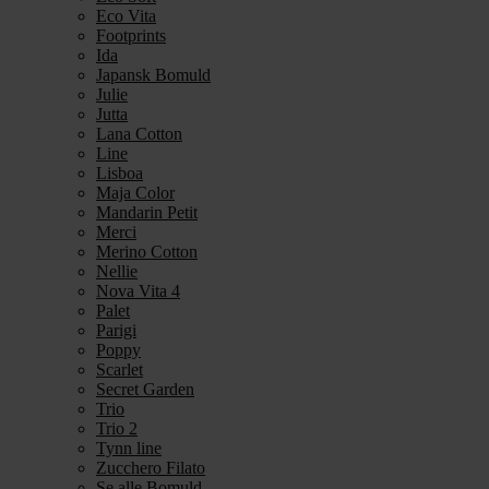
Eco Vita
Footprints
Ida
Japansk Bomuld
Julie
Jutta
Lana Cotton
Line
Lisboa
Maja Color
Mandarin Petit
Merci
Merino Cotton
Nellie
Nova Vita 4
Palet
Parigi
Poppy
Scarlet
Secret Garden
Trio
Trio 2
Tynn line
Zucchero Filato
Se alle Bomuld