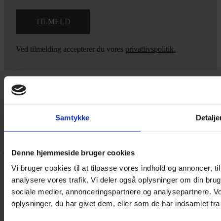
Ved tilmelding accepterer du vores
privatlivspolitik.
Yarn Every Wear
Samtykke
Detalje
Hvis du bøvler med noget eller ønsker ny inspiration, så skriv til
mig
,
eller kom forbi butikken på Vestergade 12 i Tønder. Så hjælper
jeg dig på vej.
Denne hjemmeside bruger cookies
Vestergade 12 6270, Tønder
Vi bruger cookies til at tilpasse vores indhold og annoncer, til 
60 51 96 50
analysere vores trafik. Vi deler også oplysninger om din br
post@yarneverywear.dk
sociale medier, annonceringspartnere og analysepartnere. V
CVR 43041649
oplysninger, du har givet dem, eller som de har indsamlet fra 
Facebook-f
Instagram