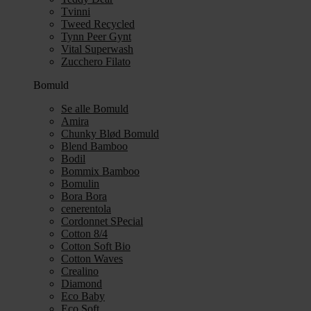
Tvinni
Tweed Recycled
Tynn Peer Gynt
Vital Superwash
Zucchero Filato
Bomuld
Se alle Bomuld
Amira
Chunky Blød Bomuld
Blend Bamboo
Bodil
Bommix Bamboo
Bomulin
Bora Bora
cenerentola
Cordonnet SPecial
Cotton 8/4
Cotton Soft Bio
Cotton Waves
Crealino
Diamond
Eco Baby
Eco Soft