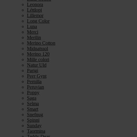
Leonora
Léttlopi
Lillemor
Long Color
Luna
Merci
Merilin
Merino Cotton
Midnatssol
Merino 120
Mille colori
Natur Uld
Parigi
Peer Gynt
Pernilla
Peruvian
Poppy
Saga
Selma
Smart
Snefnug
Spinni
Sunday
Taormina
Teddy Dear