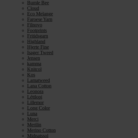
Bumle Bee
Cloud
Eco Melange
Faroese Yarn
Filnovo
Footprints
Fritidsgarn
Highland
Hjerte Fine
Isager Tweed
Jensen
kamma
Knitcol
Kos
Lamatweed
Lana Cotton
Leonora
Léttlopi
Lillemor
Long Color
Luna
Merci
Merilin
Merino Cotton
Midnatssol