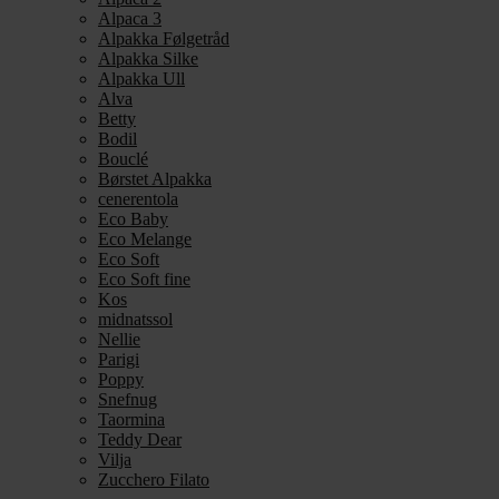
Alpaca 3
Alpakka Følgetråd
Alpakka Silke
Alpakka Ull
Alva
Betty
Bodil
Bouclé
Børstet Alpakka
cenerentola
Eco Baby
Eco Melange
Eco Soft
Eco Soft fine
Kos
midnatssol
Nellie
Parigi
Poppy
Snefnug
Taormina
Teddy Dear
Vilja
Zucchero Filato