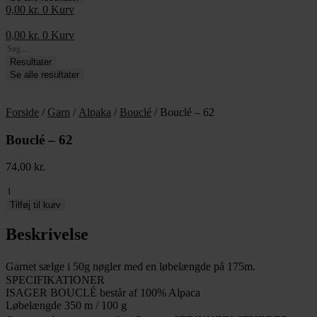
0,00
kr.
0
Kurv
0,00
kr.
0
Kurv
Search
...
Resultater
Se alle resultater
Forside
/
Garn
/
Alpaka
/
Bouclé
/ Bouclé – 62
Bouclé – 62
74,00
kr.
Bouclé
-
Tilføj til kurv
62
antal
Beskrivelse
Garnet sælge i 50g nøgler med en løbelængde på 175m.
SPECIFIKATIONER
ISAGER BOUCLÉ består af 100% Alpaca
Løbelængde 350 m / 100 g