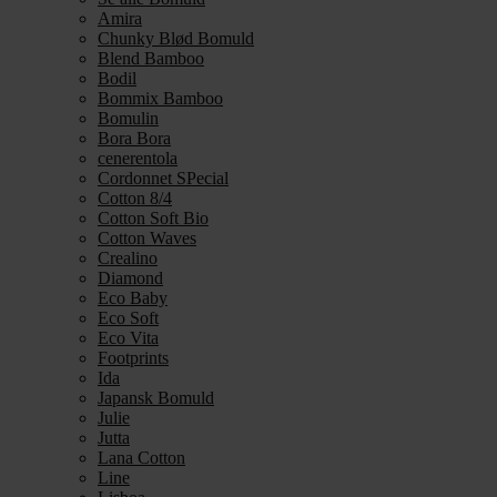
Amira
Chunky Blød Bomuld
Blend Bamboo
Bodil
Bommix Bamboo
Bomulin
Bora Bora
cenerentola
Cordonnet SPecial
Cotton 8/4
Cotton Soft Bio
Cotton Waves
Crealino
Diamond
Eco Baby
Eco Soft
Eco Vita
Footprints
Ida
Japansk Bomuld
Julie
Jutta
Lana Cotton
Line