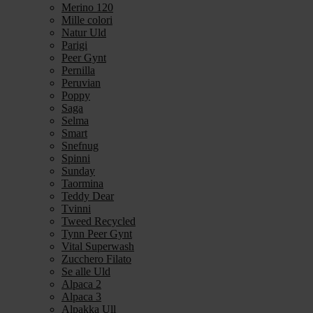
Merino 120
Mille colori
Natur Uld
Parigi
Peer Gynt
Pernilla
Peruvian
Poppy
Saga
Selma
Smart
Snefnug
Spinni
Sunday
Taormina
Teddy Dear
Tvinni
Tweed Recycled
Tynn Peer Gynt
Vital Superwash
Zucchero Filato
Se alle Uld
Alpaca 2
Alpaca 3
Alpakka Ull