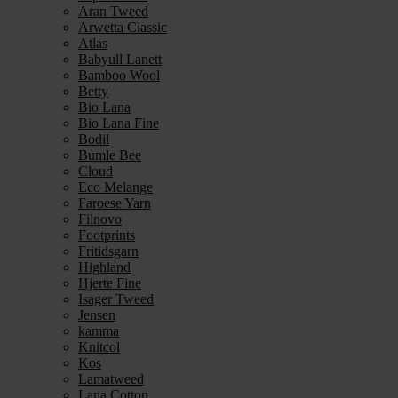
Aran Tweed
Arwetta Classic
Atlas
Babyull Lanett
Bamboo Wool
Betty
Bio Lana
Bio Lana Fine
Bodil
Bumle Bee
Cloud
Eco Melange
Faroese Yarn
Filnovo
Footprints
Fritidsgarn
Highland
Hjerte Fine
Isager Tweed
Jensen
kamma
Knitcol
Kos
Lamatweed
Lana Cotton