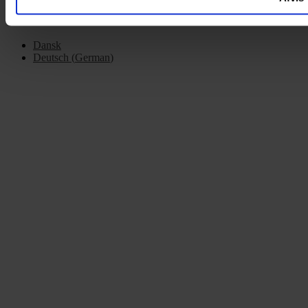
Dansk
Deutsch
(
German
)