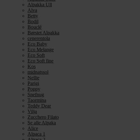
Alpakka Ull
Alva
Betty
Bodil
Bouclé
Børstet Alpakka
cenerentola
Eco Baby
Eco Melange
Eco Soft
Eco Soft fine
Kos
midnatssol
Nellie
Parigi
Poppy
Snefnug
Taormina
Teddy Dear
Vilja
Zucchero Filato
Se alle Alpaka
Alice
Alpaca 1
Alpaca 2