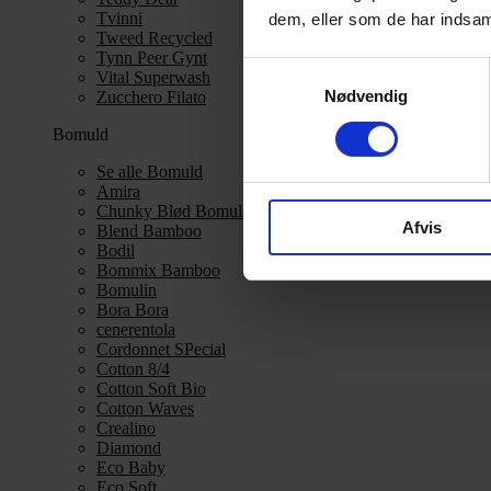
Tvinni
dem, eller som de har indsaml
Tweed Recycled
Tynn Peer Gynt
Samtykkevalg
Vital Superwash
Nødvendig
Zucchero Filato
Bomuld
Se alle Bomuld
Amira
Chunky Blød Bomuld
Afvis
Blend Bamboo
Bodil
Bommix Bamboo
Bomulin
Bora Bora
cenerentola
Cordonnet SPecial
Cotton 8/4
Cotton Soft Bio
Cotton Waves
Crealino
Diamond
Eco Baby
Eco Soft