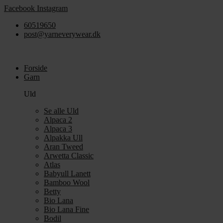
Videre
Facebook
Instagram
til
60519650
indhold
post@yarneverywear.dk
Forside
Garn
Uld
Se alle Uld
Alpaca 2
Alpaca 3
Alpakka Ull
Aran Tweed
Arwetta Classic
Atlas
Babyull Lanett
Bamboo Wool
Betty
Bio Lana
Bio Lana Fine
Bodil