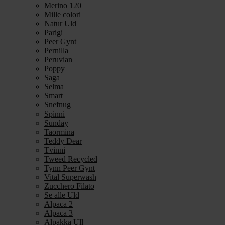
Merino 120
Mille colori
Natur Uld
Parigi
Peer Gynt
Pernilla
Peruvian
Poppy
Saga
Selma
Smart
Snefnug
Spinni
Sunday
Taormina
Teddy Dear
Tvinni
Tweed Recycled
Tynn Peer Gynt
Vital Superwash
Zucchero Filato
Se alle Uld
Alpaca 2
Alpaca 3
Alpakka Ull