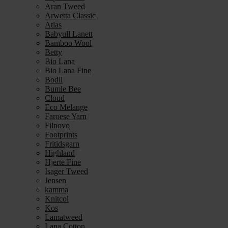
Aran Tweed
Arwetta Classic
Atlas
Babyull Lanett
Bamboo Wool
Betty
Bio Lana
Bio Lana Fine
Bodil
Bumle Bee
Cloud
Eco Melange
Faroese Yarn
Filnovo
Footprints
Fritidsgarn
Highland
Hjerte Fine
Isager Tweed
Jensen
kamma
Knitcol
Kos
Lamatweed
Lana Cotton