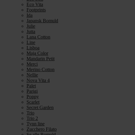
Eco Vita
Footprints
Ida
Japansk Bomuld
Julie
Jutta
Lana Cotton
Line
Lisboa
Maja Color
Mandarin Petit
Merci
Merino Cotton
Nellie
Nova Vita 4
Palet
Parigi
Poppy
Scarlet
Secret Garden
Trio
Trio 2
Tynn line
Zucchero Filato
Se alle Bomuld