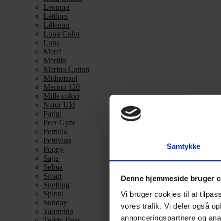
Leonora
Léttlopi
Lillemor
Long Color
Luna
Merci
Merilin
Merino Cotton
Midnatssol
Merino 120
Mille colori
Natur Uld
Parigi
Peer Gynt
Pernilla
Peruvian
Samtykke
Poppy
Saga
Selma
Smart
Denne hjemmeside bruger c
Snefnug
Spinni
Vi bruger cookies til at tilpas
Sunday
vores trafik. Vi deler også 
Taormina
annonceringspartnere og anal
Teddy Dear