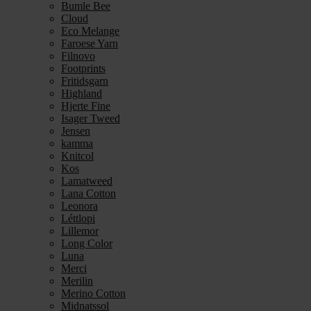
Bumle Bee
Cloud
Eco Melange
Faroese Yarn
Filnovo
Footprints
Fritidsgarn
Highland
Hjerte Fine
Isager Tweed
Jensen
kamma
Knitcol
Kos
Lamatweed
Lana Cotton
Leonora
Léttlopi
Lillemor
Long Color
Luna
Merci
Merilin
Merino Cotton
Midnatssol