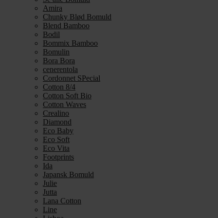
Amira
Chunky Blød Bomuld
Blend Bamboo
Bodil
Bommix Bamboo
Bomulin
Bora Bora
cenerentola
Cordonnet SPecial
Cotton 8/4
Cotton Soft Bio
Cotton Waves
Crealino
Diamond
Eco Baby
Eco Soft
Eco Vita
Footprints
Ida
Japansk Bomuld
Julie
Jutta
Lana Cotton
Line