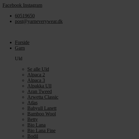
Videre
Facebook
Instagram
til
60519650
indhold
post@yarneverywear.dk
Forside
Garn
Uld
Se alle Uld
Alpaca 2
Alpaca 3
Alpakka Ull
Aran Tweed
Arwetta Classic
Atlas
Babyull Lanett
Bamboo Wool
Betty
Bio Lana
Bio Lana Fine
Bodil