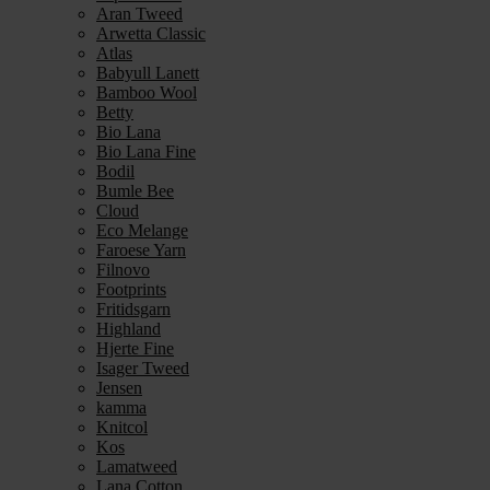
Aran Tweed
Arwetta Classic
Atlas
Babyull Lanett
Bamboo Wool
Betty
Bio Lana
Bio Lana Fine
Bodil
Bumle Bee
Cloud
Eco Melange
Faroese Yarn
Filnovo
Footprints
Fritidsgarn
Highland
Hjerte Fine
Isager Tweed
Jensen
kamma
Knitcol
Kos
Lamatweed
Lana Cotton