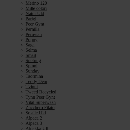
Merino 120
Mille colori
Natur Uld
Parigi
Peer Gynt
Pernilla
Peruvian
Poppy
Saga
Selma
Smart
Snefnug
Spinni
Sunday
Taormina
Teddy Dear
Tvinni
Tweed Recycled
Tynn Peer Gynt
Vital Superwash
Zucchero Filato
Se alle Uld
Alpaca 2
Alpaca 3
Alpakka Ull