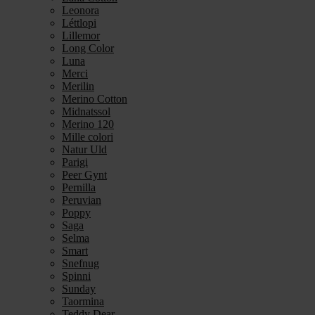
Leonora
Léttlopi
Lillemor
Long Color
Luna
Merci
Merilin
Merino Cotton
Midnatssol
Merino 120
Mille colori
Natur Uld
Parigi
Peer Gynt
Pernilla
Peruvian
Poppy
Saga
Selma
Smart
Snefnug
Spinni
Sunday
Taormina
Teddy Dear