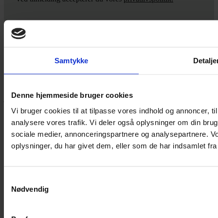
Yarn Every Wear
Samtykke
Detalje
Hvis du bøvler med noget eller ønsker ny inspiration, så skriv til
mig
,
eller kom forbi butikken på Vestergade 12 i Tønder. Så hjælper
Denne hjemmeside bruger cookies
jeg dig på vej.
Vi bruger cookies til at tilpasse vores indhold og annoncer, til 
Vestergade 12 6270, Tønder
analysere vores trafik. Vi deler også oplysninger om din br
60 51 96 50
post@yarneverywear.dk
sociale medier, annonceringspartnere og analysepartnere. V
CVR 43041649
oplysninger, du har givet dem, eller som de har indsamlet fra 
Facebook-f
Instagram
SERVICES
Samtykkevalg
Nødvendig
Handelsbetingelser
Privatlivspolitik
Cookiepolitik