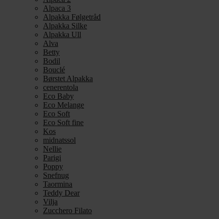
Alpaca 3
Alpakka Følgetråd
Alpakka Silke
Alpakka Ull
Alva
Betty
Bodil
Bouclé
Børstet Alpakka
cenerentola
Eco Baby
Eco Melange
Eco Soft
Eco Soft fine
Kos
midnatssol
Nellie
Parigi
Poppy
Snefnug
Taormina
Teddy Dear
Vilja
Zucchero Filato