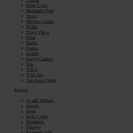
Lisboa
Maja Color
Mandarin Petit
Merci
Merino Cotton
Nellie
Nova Vita 4
Palet
Parigi
Poppy
Scarlet
Secret Garden
Trio
Trio 2
Tynn line
Zucchero Filato
Mohair
Se alle Mohair
angora
Bella
Bella Color
Desiderio
Filnovo
Mulberry Silk