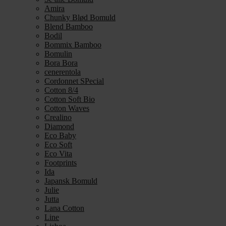
Amira
Chunky Blød Bomuld
Blend Bamboo
Bodil
Bommix Bamboo
Bomulin
Bora Bora
cenerentola
Cordonnet SPecial
Cotton 8/4
Cotton Soft Bio
Cotton Waves
Crealino
Diamond
Eco Baby
Eco Soft
Eco Vita
Footprints
Ida
Japansk Bomuld
Julie
Jutta
Lana Cotton
Line