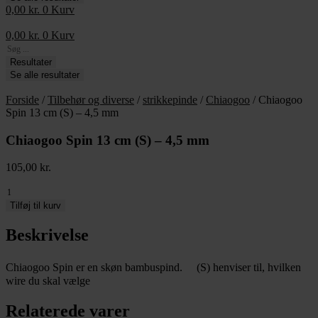
0,00
kr.
0
Kurv
0,00
kr.
0
Kurv
Search
...
Resultater
Se alle resultater
Forside
/
Tilbehør og diverse
/
strikkepinde
/
Chiaogoo
/ Chiaogoo
Spin 13 cm (S) – 4,5 mm
Chiaogoo Spin 13 cm (S) – 4,5 mm
105,00
kr.
Chiaogoo
Spin
Tilføj til kurv
13
cm
Beskrivelse
(S)
-
Chiaogoo Spin er en skøn bambuspind. (S) henviser til, hvilken
4,5
mm
wire du skal vælge
antal
Relaterede varer