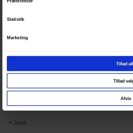
Præferencer
Handelsbetingelser
Privatlivspolitik
Cookiepolitik
Statistik
OM OS
Marketing
Om Yarn Every Wear
Om Yarn Every Wear
Tillad al
ÅBNINGSTIDER
Mandag – Fredag 10:00 – 17:30
Tillad val
Lørdag 10:00 – 14:00
Copyright © 2022.
Design & hosting by Webhuset Ballum ApS
Afvis
Dansk