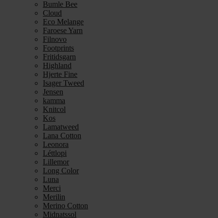
Bumle Bee
Cloud
Eco Melange
Faroese Yarn
Filnovo
Footprints
Fritidsgarn
Highland
Hjerte Fine
Isager Tweed
Jensen
kamma
Knitcol
Kos
Lamatweed
Lana Cotton
Leonora
Léttlopi
Lillemor
Long Color
Luna
Merci
Merilin
Merino Cotton
Midnatssol