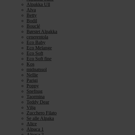
Alpakka Ull
Alva
Betty
Bodil
Bouclé
Børstet Alpakka
cenerentola
Eco Baby
Eco Melange
Eco Soft
Eco Soft fine
Kos
midnatssol
Nellie
Parigi
Poppy
Snefnug
Taormina
Teddy Dear
Vilja
Zucchero Filato
Se alle Alpaka
Alice
Alpaca 1
Alpaca 2