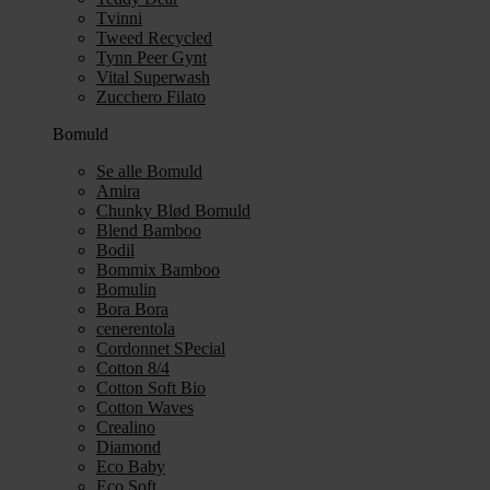
Tvinni
Tweed Recycled
Tynn Peer Gynt
Vital Superwash
Zucchero Filato
Bomuld
Se alle Bomuld
Amira
Chunky Blød Bomuld
Blend Bamboo
Bodil
Bommix Bamboo
Bomulin
Bora Bora
cenerentola
Cordonnet SPecial
Cotton 8/4
Cotton Soft Bio
Cotton Waves
Crealino
Diamond
Eco Baby
Eco Soft