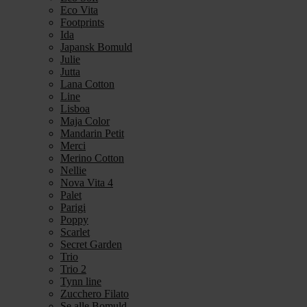
Eco Vita
Footprints
Ida
Japansk Bomuld
Julie
Jutta
Lana Cotton
Line
Lisboa
Maja Color
Mandarin Petit
Merci
Merino Cotton
Nellie
Nova Vita 4
Palet
Parigi
Poppy
Scarlet
Secret Garden
Trio
Trio 2
Tynn line
Zucchero Filato
Se alle Bomuld