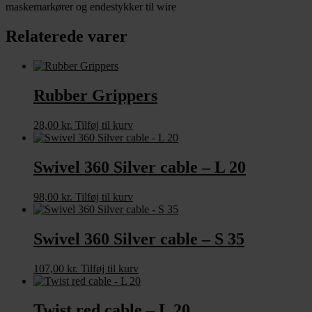
antal
maskemarkører og endestykker til wire
Relaterede varer
Rubber Grippers
28,00
kr.
Tilføj til kurv
Swivel 360 Silver cable – L 20
98,00
kr.
Tilføj til kurv
Swivel 360 Silver cable – S 35
107,00
kr.
Tilføj til kurv
Twist red cable – L 20