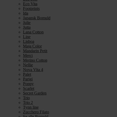
Eco Vita
Footprints
Ida
Japansk Bomuld
Julie
Jutta
Lana Cotton
Line
Lisboa
Maja Color
Mandarin Petit
Merci
Merino Cotton
Nellie
Nova Vita 4
Palet
Parigi
Poppy
Scarlet
Secret Garden
Trio
Trio 2
Tynn line
Zucchero Filato
Se alle Bomuld