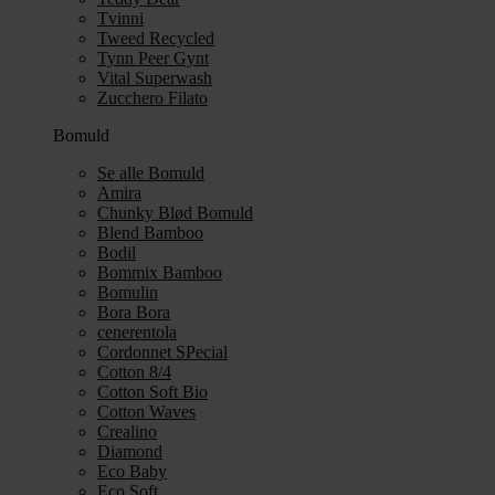
Tvinni
Tweed Recycled
Tynn Peer Gynt
Vital Superwash
Zucchero Filato
Bomuld
Se alle Bomuld
Amira
Chunky Blød Bomuld
Blend Bamboo
Bodil
Bommix Bamboo
Bomulin
Bora Bora
cenerentola
Cordonnet SPecial
Cotton 8/4
Cotton Soft Bio
Cotton Waves
Crealino
Diamond
Eco Baby
Eco Soft