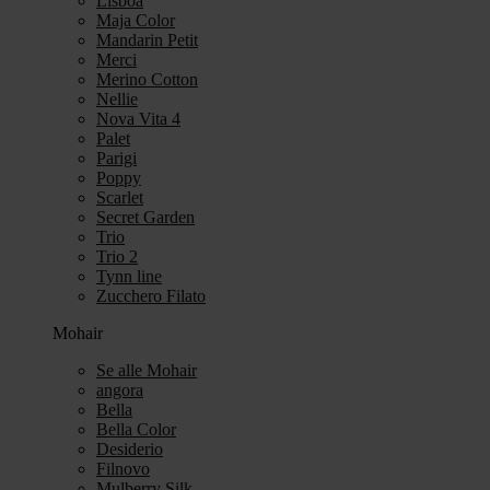
Lisboa
Maja Color
Mandarin Petit
Merci
Merino Cotton
Nellie
Nova Vita 4
Palet
Parigi
Poppy
Scarlet
Secret Garden
Trio
Trio 2
Tynn line
Zucchero Filato
Mohair
Se alle Mohair
angora
Bella
Bella Color
Desiderio
Filnovo
Mulberry Silk