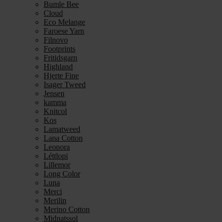
Bumle Bee
Cloud
Eco Melange
Faroese Yarn
Filnovo
Footprints
Fritidsgarn
Highland
Hjerte Fine
Isager Tweed
Jensen
kamma
Knitcol
Kos
Lamatweed
Lana Cotton
Leonora
Léttlopi
Lillemor
Long Color
Luna
Merci
Merilin
Merino Cotton
Midnatssol