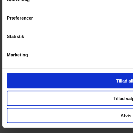
Handelsbetingelser
Privatlivspolitik
Cookiepolitik
Præferencer
Handelsbetingelser
Privatlivspolitik
Statistik
Cookiepolitik
OM OS
Marketing
Om Yarn Every Wear
Om Yarn Every Wear
Tillad al
ÅBNINGSTIDER
Mandag – Fredag 10:00 – 17:30
Tillad val
Lørdag 10:00 – 14:00
Copyright © 2022.
Design & hosting by Webhuset Ballum ApS
Afvis