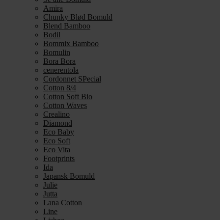
Amira
Chunky Blød Bomuld
Blend Bamboo
Bodil
Bommix Bamboo
Bomulin
Bora Bora
cenerentola
Cordonnet SPecial
Cotton 8/4
Cotton Soft Bio
Cotton Waves
Crealino
Diamond
Eco Baby
Eco Soft
Eco Vita
Footprints
Ida
Japansk Bomuld
Julie
Jutta
Lana Cotton
Line