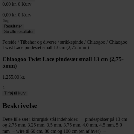
0,00
kr.
0
Kurv
0,00
kr.
0
Kurv
Search
...
Resultater
Se alle resultater
Forside
/
Tilbehør og diverse
/
strikkepinde
/
Chiaogoo
/ Chiaogoo
Twist Lace pindesæt small 13 cm (2,75-5mm)
Chiaogoo Twist Lace pindesæt small 13 cm (2,75-
5mm)
1.255,00
kr.
Chiaogoo
Twist
Tilføj til kurv
Lace
pindesæt
Beskrivelse
small
13
Dette lille sæt i kirurgisk stål indeholder: – pindespidser på 13 cm
cm
og 2.75 mm, 3.25 mm, 3.5 mm, 3.75 mm, 4.0 mm, 4.5 mm, 5.0
(2,75-
5mm)
mm – wire til 60 cm, 80 cm og 100 cm (en af hver) –