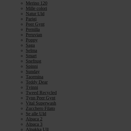
Merino 120
Mille colori
Natur Uld
Parigi
Peer Gynt
Pernilla
Peruvian
Poppy
Saga
Selma
Smart
Snefnug
Spinni
Sunday
Taormina
Teddy Dear
Tvinni
Tweed Recycled
Tynn Peer Gynt
Vital Superwash
Zucchero Filato
Se alle Uld
Alpaca 2
Alpaca 3
Alpakka Ull