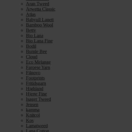
Aran Tweed
Arwetta Classic
Atlas
Babyull Lanett
Bamboo Wool
Betty
Bio Lana
Bio Lana Fine
Bodil
Bumle Bee
Cloud
Eco Melange
Faroese Yarn
Filnovo
Footprints
Fritidsgarn
Highland
Hjerte Fine
Isager Tweed
Jensen
kamma
Knitcol
Kos
Lamatweed
Lana Cotton