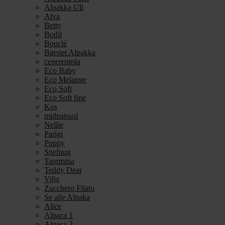
Alpakka Ull
Alva
Betty
Bodil
Bouclé
Børstet Alpakka
cenerentola
Eco Baby
Eco Melange
Eco Soft
Eco Soft fine
Kos
midnatssol
Nellie
Parigi
Poppy
Snefnug
Taormina
Teddy Dear
Vilja
Zucchero Filato
Se alle Alpaka
Alice
Alpaca 1
Alpaca 2