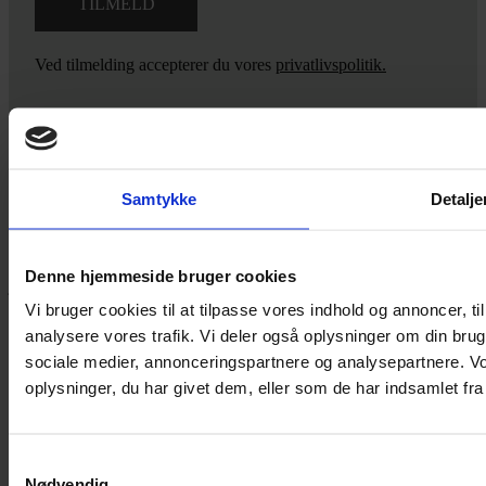
Ved tilmelding accepterer du vores
privatlivspolitik.
Yarn Every Wear
Samtykke
Detalje
Hvis du bøvler med noget eller ønsker ny inspiration, så skriv til
mig
,
eller kom forbi butikken på Vestergade 12 i Tønder. Så hjælper
Denne hjemmeside bruger cookies
jeg dig på vej.
Vi bruger cookies til at tilpasse vores indhold og annoncer, til 
Vestergade 12 6270, Tønder
analysere vores trafik. Vi deler også oplysninger om din br
60 51 96 50
sociale medier, annonceringspartnere og analysepartnere. V
post@yarneverywear.dk
CVR 43041649
oplysninger, du har givet dem, eller som de har indsamlet fra 
Facebook-f
Instagram
Samtykkevalg
SERVICES
Nødvendig