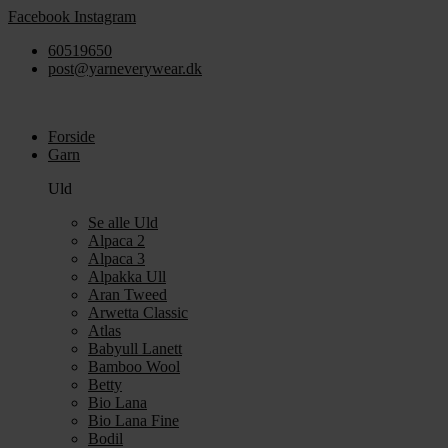
Videre
Facebook
Instagram
til
60519650
indhold
post@yarneverywear.dk
Forside
Garn
Uld
Se alle Uld
Alpaca 2
Alpaca 3
Alpakka Ull
Aran Tweed
Arwetta Classic
Atlas
Babyull Lanett
Bamboo Wool
Betty
Bio Lana
Bio Lana Fine
Bodil