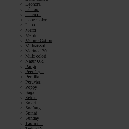
Leonora
Léttlopi
Lillemor
Long Color
Luna
Merci
Merilin
Merino Cotton
Midnatssol
Merino 120
Mille colori
Natur Uld
Parigi
Peer Gynt
Pernilla
Peruvian
Poppy
Saga
Selma
Smart
Snefnug
Spinni
Sunday
Taormina
Teddy Dear