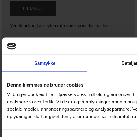
Ved tilmelding accepterer du vores
privatlivspolitik.
Yarn Every Wear
Samtykke
Detalje
Hvis du bøvler med noget eller ønsker ny inspiration, så skriv til
mig
,
eller kom forbi butikken på Vestergade 12 i Tønder. Så hjælper
Denne hjemmeside bruger cookies
jeg dig på vej.
Vi bruger cookies til at tilpasse vores indhold og annoncer, til 
Vestergade 12 6270, Tønder
analysere vores trafik. Vi deler også oplysninger om din br
60 51 96 50
sociale medier, annonceringspartnere og analysepartnere. V
post@yarneverywear.dk
CVR 43041649
oplysninger, du har givet dem, eller som de har indsamlet fra 
Facebook-f
Instagram