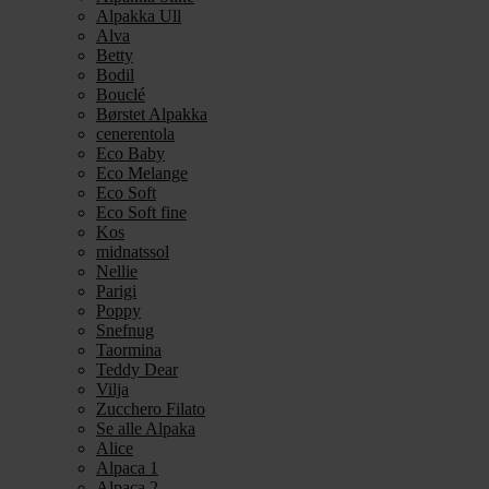
Alpakka Ull
Alva
Betty
Bodil
Bouclé
Børstet Alpakka
cenerentola
Eco Baby
Eco Melange
Eco Soft
Eco Soft fine
Kos
midnatssol
Nellie
Parigi
Poppy
Snefnug
Taormina
Teddy Dear
Vilja
Zucchero Filato
Se alle Alpaka
Alice
Alpaca 1
Alpaca 2