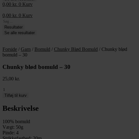
0,00
kr.
0
Kurv
0,00
kr.
0
Kurv
Search
...
Resultater
Se alle resultater
Forside
/
Garn
/
Bomuld
/
Chunky Blød Bomuld
/ Chunky blød
bomuld – 30
Chunky blød bomuld – 30
25,00
kr.
Chunky
blød
Tilføj til kurv
bomuld
-
Beskrivelse
30
antal
100% bomuld
Vægt: 50g
Pinde: 4
Strikkefasthed: 20m