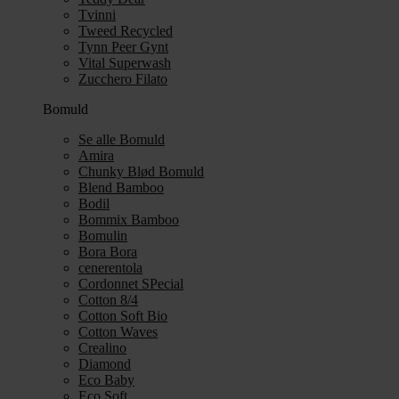
Tvinni
Tweed Recycled
Tynn Peer Gynt
Vital Superwash
Zucchero Filato
Bomuld
Se alle Bomuld
Amira
Chunky Blød Bomuld
Blend Bamboo
Bodil
Bommix Bamboo
Bomulin
Bora Bora
cenerentola
Cordonnet SPecial
Cotton 8/4
Cotton Soft Bio
Cotton Waves
Crealino
Diamond
Eco Baby
Eco Soft