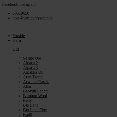
Videre
Facebook
Instagram
til
60519650
indhold
post@yarneverywear.dk
Forside
Garn
Uld
Se alle Uld
Alpaca 2
Alpaca 3
Alpakka Ull
Aran Tweed
Arwetta Classic
Atlas
Babyull Lanett
Bamboo Wool
Betty
Bio Lana
Bio Lana Fine
Bodil