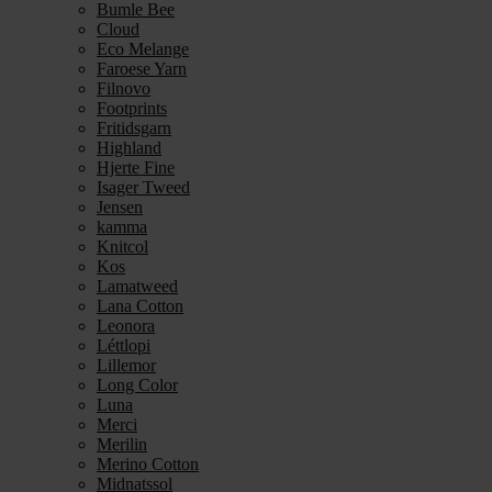
Bumle Bee
Cloud
Eco Melange
Faroese Yarn
Filnovo
Footprints
Fritidsgarn
Highland
Hjerte Fine
Isager Tweed
Jensen
kamma
Knitcol
Kos
Lamatweed
Lana Cotton
Leonora
Léttlopi
Lillemor
Long Color
Luna
Merci
Merilin
Merino Cotton
Midnatssol