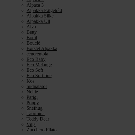
Alpaca 3
Alpakka Følgetråd
Alpakka Silke
Alpakka Ull
Alva
Betty
Bodil
Bouclé
Børstet Alpakka
cenerentola
Eco Baby
Eco Melange
Eco Soft
Eco Soft fine
Kos
midnatssol
Nellie
Parigi
Poppy
Snefnug
Taormina
Teddy Dear
Vilja
Zucchero Filato