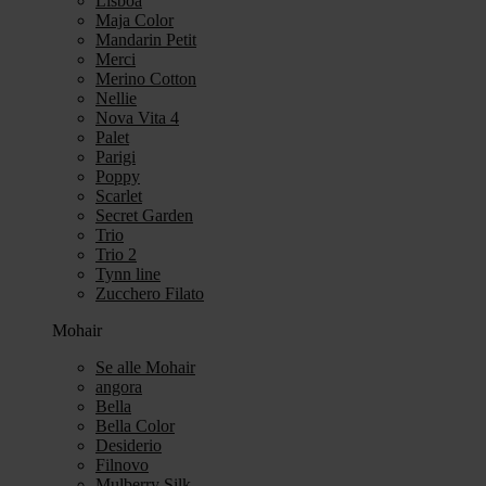
Lisboa
Maja Color
Mandarin Petit
Merci
Merino Cotton
Nellie
Nova Vita 4
Palet
Parigi
Poppy
Scarlet
Secret Garden
Trio
Trio 2
Tynn line
Zucchero Filato
Mohair
Se alle Mohair
angora
Bella
Bella Color
Desiderio
Filnovo
Mulberry Silk