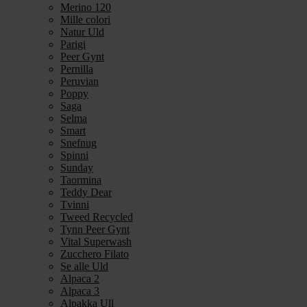
Merino 120
Mille colori
Natur Uld
Parigi
Peer Gynt
Pernilla
Peruvian
Poppy
Saga
Selma
Smart
Snefnug
Spinni
Sunday
Taormina
Teddy Dear
Tvinni
Tweed Recycled
Tynn Peer Gynt
Vital Superwash
Zucchero Filato
Se alle Uld
Alpaca 2
Alpaca 3
Alpakka Ull