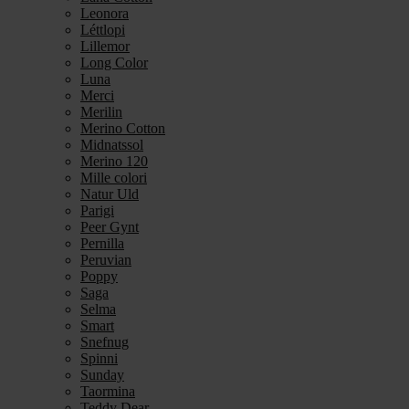
Leonora
Léttlopi
Lillemor
Long Color
Luna
Merci
Merilin
Merino Cotton
Midnatssol
Merino 120
Mille colori
Natur Uld
Parigi
Peer Gynt
Pernilla
Peruvian
Poppy
Saga
Selma
Smart
Snefnug
Spinni
Sunday
Taormina
Teddy Dear