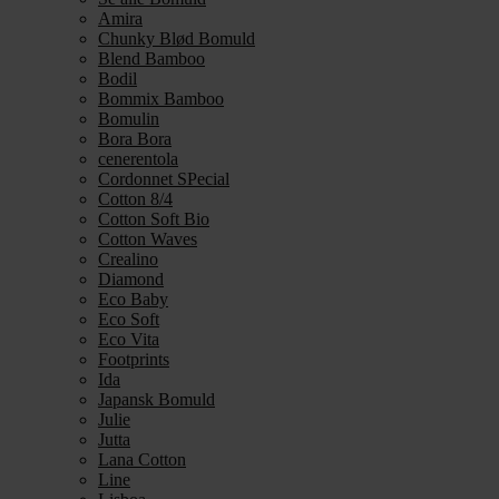
Amira
Chunky Blød Bomuld
Blend Bamboo
Bodil
Bommix Bamboo
Bomulin
Bora Bora
cenerentola
Cordonnet SPecial
Cotton 8/4
Cotton Soft Bio
Cotton Waves
Crealino
Diamond
Eco Baby
Eco Soft
Eco Vita
Footprints
Ida
Japansk Bomuld
Julie
Jutta
Lana Cotton
Line