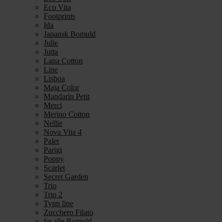
Eco Vita
Footprints
Ida
Japansk Bomuld
Julie
Jutta
Lana Cotton
Line
Lisboa
Maja Color
Mandarin Petit
Merci
Merino Cotton
Nellie
Nova Vita 4
Palet
Parigi
Poppy
Scarlet
Secret Garden
Trio
Trio 2
Tynn line
Zucchero Filato
Se alle Bomuld