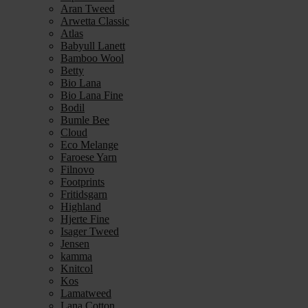
Aran Tweed
Arwetta Classic
Atlas
Babyull Lanett
Bamboo Wool
Betty
Bio Lana
Bio Lana Fine
Bodil
Bumle Bee
Cloud
Eco Melange
Faroese Yarn
Filnovo
Footprints
Fritidsgarn
Highland
Hjerte Fine
Isager Tweed
Jensen
kamma
Knitcol
Kos
Lamatweed
Lana Cotton