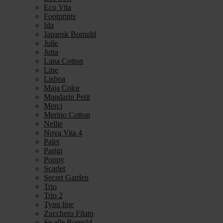
Eco Vita
Footprints
Ida
Japansk Bomuld
Julie
Jutta
Lana Cotton
Line
Lisboa
Maja Color
Mandarin Petit
Merci
Merino Cotton
Nellie
Nova Vita 4
Palet
Parigi
Poppy
Scarlet
Secret Garden
Trio
Trio 2
Tynn line
Zucchero Filato
Se alle Bomuld