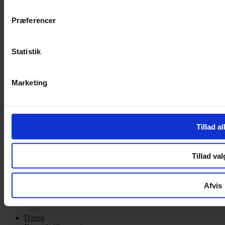
Cookiepolitik
Præferencer
Handelsbetingelser
Privatlivspolitik
Cookiepolitik
Statistik
OM OS
Marketing
Om Yarn Every Wear
Om Yarn Every Wear
ÅBNINGSTIDER
Tillad al
Mandag – Fredag 10:00 – 17:30
Lørdag 10:00 – 14:00
Tillad val
Copyright © 2022.
Design & hosting by Webhuset Ballum ApS
Afvis
Dansk