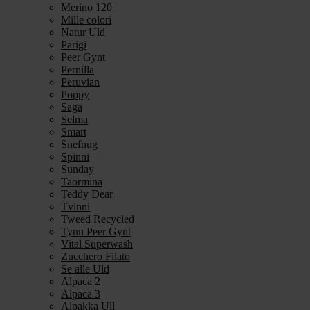
Merino 120
Mille colori
Natur Uld
Parigi
Peer Gynt
Pernilla
Peruvian
Poppy
Saga
Selma
Smart
Snefnug
Spinni
Sunday
Taormina
Teddy Dear
Tvinni
Tweed Recycled
Tynn Peer Gynt
Vital Superwash
Zucchero Filato
Se alle Uld
Alpaca 2
Alpaca 3
Alpakka Ull