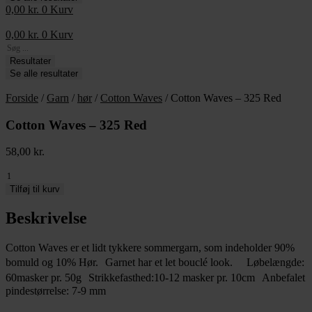
0,00
kr.
0
Kurv
0,00
kr.
0
Kurv
Search
...
Resultater
Se alle resultater
Forside
/
Garn
/
hør
/
Cotton Waves
/ Cotton Waves – 325 Red
Cotton Waves – 325 Red
58,00
kr.
Cotton
Waves
Tilføj til kurv
-
325
Beskrivelse
Red
antal
Cotton Waves er et lidt tykkere sommergarn, som indeholder 90%
bomuld og 10% Hør. Garnet har et let bouclé look. Løbelængde:
60masker pr. 50g Strikkefasthed:10-12 masker pr. 10cm Anbefalet
pindestørrelse: 7-9 mm