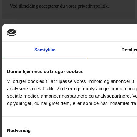
Ved tilmelding accepterer du vores
privatlivspolitik.
Yarn Every Wear
Samtykke
Detalje
Hvis du bøvler med noget eller ønsker ny inspiration, så skriv til
mig
,
eller kom forbi butikken på Vestergade 12 i Tønder. Så hjælper
jeg dig på vej.
Denne hjemmeside bruger cookies
Vestergade 12 6270, Tønder
Vi bruger cookies til at tilpasse vores indhold og annoncer, til 
60 51 96 50
analysere vores trafik. Vi deler også oplysninger om din br
post@yarneverywear.dk
CVR 43041649
sociale medier, annonceringspartnere og analysepartnere. V
oplysninger, du har givet dem, eller som de har indsamlet fra 
Facebook-f
Instagram
SERVICES
Samtykkevalg
Nødvendig
Handelsbetingelser
Privatlivspolitik