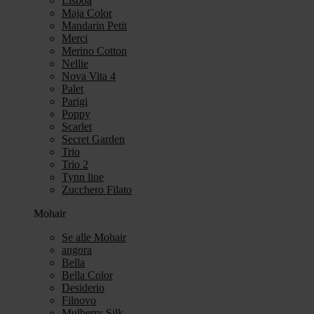
Lisboa
Maja Color
Mandarin Petit
Merci
Merino Cotton
Nellie
Nova Vita 4
Palet
Parigi
Poppy
Scarlet
Secret Garden
Trio
Trio 2
Tynn line
Zucchero Filato
Mohair
Se alle Mohair
angora
Bella
Bella Color
Desiderio
Filnovo
Mulberry Silk