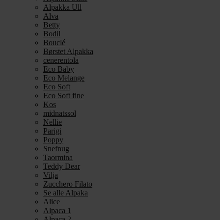
Alpakka Ull
Alva
Betty
Bodil
Bouclé
Børstet Alpakka
cenerentola
Eco Baby
Eco Melange
Eco Soft
Eco Soft fine
Kos
midnatssol
Nellie
Parigi
Poppy
Snefnug
Taormina
Teddy Dear
Vilja
Zucchero Filato
Se alle Alpaka
Alice
Alpaca 1
Alpaca 2