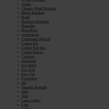
Amira
Chunky Blød Bomuld
Blend Bamboo
Bodil
Bommix Bamboo
Bomulin
Bora Bora
cenerentola
Cordonnet SPecial
Cotton 8/4
Cotton Soft Bio
Cotton Waves
Crealino
Diamond
Eco Baby
Eco Soft
Eco Vita
Footprints
Ida
Japansk Bomuld
Julie
Jutta
Lana Cotton
Line