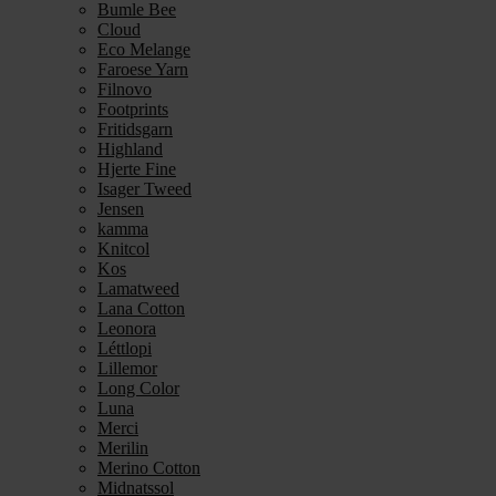
Bumle Bee
Cloud
Eco Melange
Faroese Yarn
Filnovo
Footprints
Fritidsgarn
Highland
Hjerte Fine
Isager Tweed
Jensen
kamma
Knitcol
Kos
Lamatweed
Lana Cotton
Leonora
Léttlopi
Lillemor
Long Color
Luna
Merci
Merilin
Merino Cotton
Midnatssol