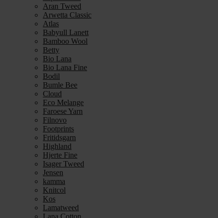
Aran Tweed
Arwetta Classic
Atlas
Babyull Lanett
Bamboo Wool
Betty
Bio Lana
Bio Lana Fine
Bodil
Bumle Bee
Cloud
Eco Melange
Faroese Yarn
Filnovo
Footprints
Fritidsgarn
Highland
Hjerte Fine
Isager Tweed
Jensen
kamma
Knitcol
Kos
Lamatweed
Lana Cotton