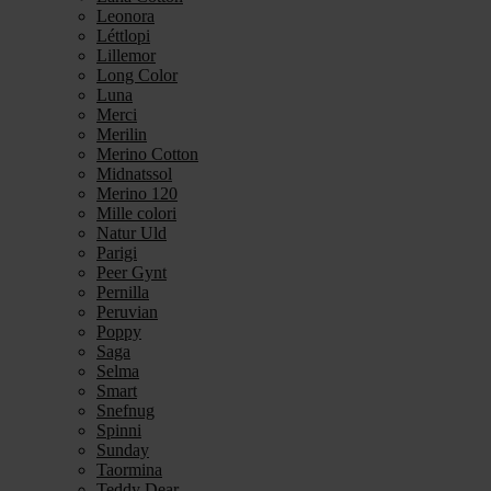
Leonora
Léttlopi
Lillemor
Long Color
Luna
Merci
Merilin
Merino Cotton
Midnatssol
Merino 120
Mille colori
Natur Uld
Parigi
Peer Gynt
Pernilla
Peruvian
Poppy
Saga
Selma
Smart
Snefnug
Spinni
Sunday
Taormina
Teddy Dear