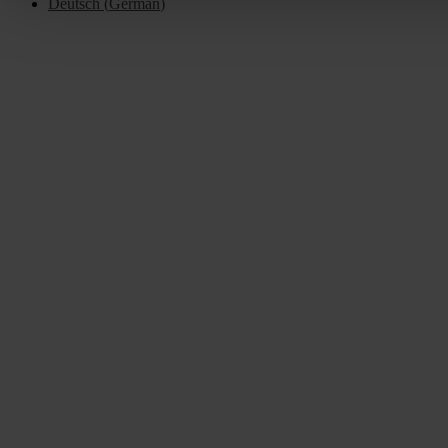
Deutsch
(
German
)