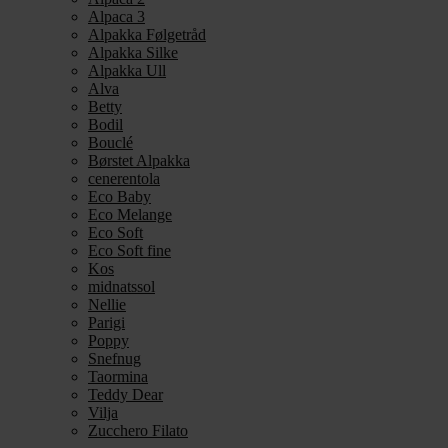
Alpaca 3
Alpakka Følgetråd
Alpakka Silke
Alpakka Ull
Alva
Betty
Bodil
Bouclé
Børstet Alpakka
cenerentola
Eco Baby
Eco Melange
Eco Soft
Eco Soft fine
Kos
midnatssol
Nellie
Parigi
Poppy
Snefnug
Taormina
Teddy Dear
Vilja
Zucchero Filato