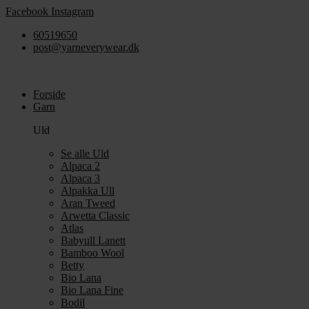
Videre
Facebook
Instagram
til
60519650
indhold
post@yarneverywear.dk
Forside
Garn
Uld
Se alle Uld
Alpaca 2
Alpaca 3
Alpakka Ull
Aran Tweed
Arwetta Classic
Atlas
Babyull Lanett
Bamboo Wool
Betty
Bio Lana
Bio Lana Fine
Bodil