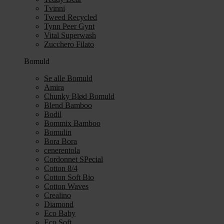
Tvinni
Tweed Recycled
Tynn Peer Gynt
Vital Superwash
Zucchero Filato
Bomuld
Se alle Bomuld
Amira
Chunky Blød Bomuld
Blend Bamboo
Bodil
Bommix Bamboo
Bomulin
Bora Bora
cenerentola
Cordonnet SPecial
Cotton 8/4
Cotton Soft Bio
Cotton Waves
Crealino
Diamond
Eco Baby
Eco Soft