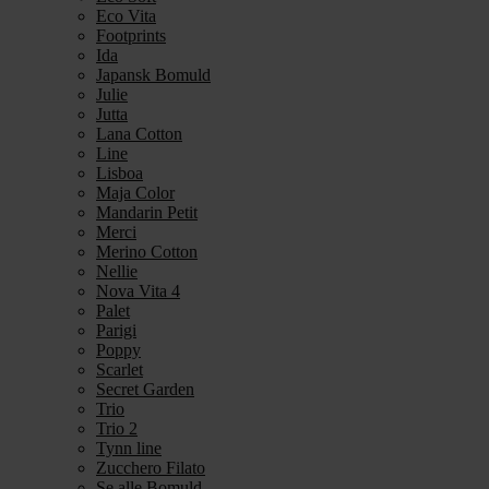
Eco Vita
Footprints
Ida
Japansk Bomuld
Julie
Jutta
Lana Cotton
Line
Lisboa
Maja Color
Mandarin Petit
Merci
Merino Cotton
Nellie
Nova Vita 4
Palet
Parigi
Poppy
Scarlet
Secret Garden
Trio
Trio 2
Tynn line
Zucchero Filato
Se alle Bomuld