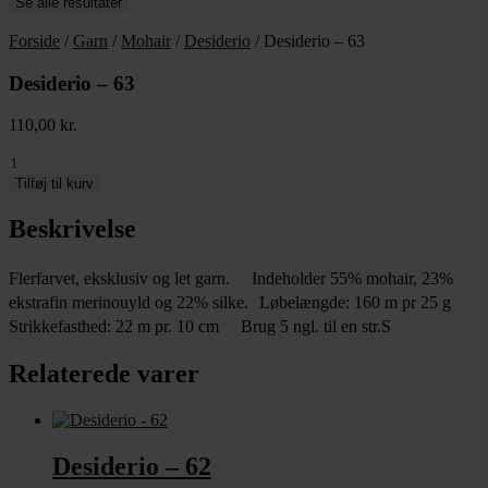
Se alle resultater
Forside
/
Garn
/
Mohair
/
Desiderio
/ Desiderio – 63
Desiderio – 63
110,00
kr.
Desiderio
-
Tilføj til kurv
63
antal
Beskrivelse
Flerfarvet, eksklusiv og let garn. Indeholder 55% mohair, 23%
ekstrafin merinouyld og 22% silke. Løbelængde: 160 m pr 25 g
Strikkefasthed: 22 m pr. 10 cm Brug 5 ngl. til en str.S
Relaterede varer
Desiderio – 62