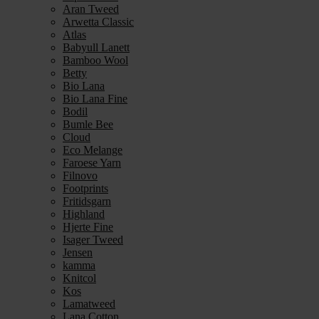
Aran Tweed
Arwetta Classic
Atlas
Babyull Lanett
Bamboo Wool
Betty
Bio Lana
Bio Lana Fine
Bodil
Bumle Bee
Cloud
Eco Melange
Faroese Yarn
Filnovo
Footprints
Fritidsgarn
Highland
Hjerte Fine
Isager Tweed
Jensen
kamma
Knitcol
Kos
Lamatweed
Lana Cotton