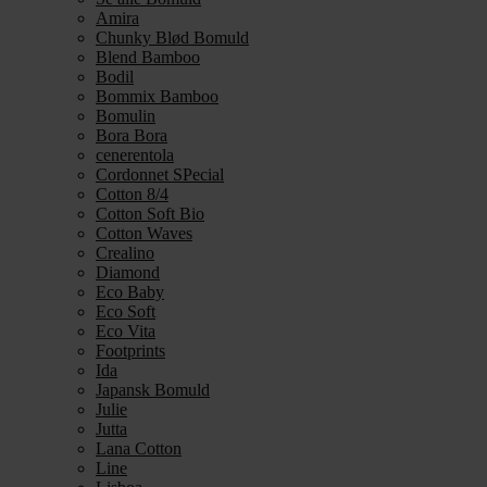
Amira
Chunky Blød Bomuld
Blend Bamboo
Bodil
Bommix Bamboo
Bomulin
Bora Bora
cenerentola
Cordonnet SPecial
Cotton 8/4
Cotton Soft Bio
Cotton Waves
Crealino
Diamond
Eco Baby
Eco Soft
Eco Vita
Footprints
Ida
Japansk Bomuld
Julie
Jutta
Lana Cotton
Line