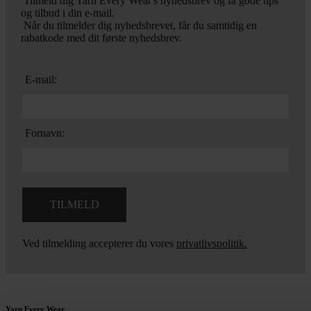
Tilmeld dig Yarn Every Wear's nyhedsbrev og få gode tips
og tilbud i din e-mail.
Når du tilmelder dig nyhedsbrevet, får du samtidig en
rabatkode med dit første nyhedsbrev.
E-mail:
Fornavn:
Ved tilmelding accepterer du vores
privatlivspolitik.
Yarn Every Wear