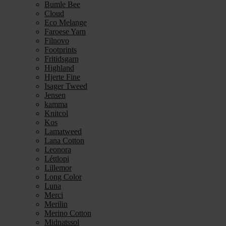
Bumle Bee
Cloud
Eco Melange
Faroese Yarn
Filnovo
Footprints
Fritidsgarn
Highland
Hjerte Fine
Isager Tweed
Jensen
kamma
Knitcol
Kos
Lamatweed
Lana Cotton
Leonora
Léttlopi
Lillemor
Long Color
Luna
Merci
Merilin
Merino Cotton
Midnatssol