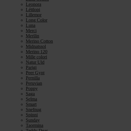
Leonora
Léttlopi
Lillemor
Long Color
Luna
Merci
Merilin
Merino Cotton
Midnatssol
Merino 120
Mille colori
Natur Uld
Parigi
Peer Gynt
Pernilla
Peruvian
Poppy
Saga
Selma
Smart
Snefnug
Spinni
Sunday
Taormina
Teddy Dear