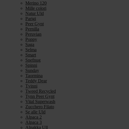
Merino 120
Mille colori
Natur Uld
Parigi
Peer Gynt
Pernilla
Peruvian
Poppy
Saga
Selma
Smart
Snefnug
Spinni
Sunday
Taormina
Teddy Dear
Tvinni
Tweed Recycled
Tynn Peer Gynt
Vital Superwash
Zucchero Filato
Se alle Uld
Alpaca 2
Alpaca 3
Alpakka Ull