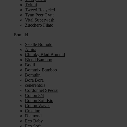
Tvinni
Tweed Recycled
Tynn Peer Gynt
Vital Superwash
Zucchero Filato
Bomuld
Se alle Bomuld
Amira
Chunky Blød Bomuld
Blend Bamboo
Bodil
Bommix Bamboo
Bomulin
Bora Bora
cenerentola
Cordonnet SPecial
Cotton 8/4
Cotton Soft Bio
Cotton Waves
Crealino
Diamond
Eco Baby
Eco Soft