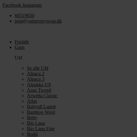
Videre
Facebook
Instagram
til
60519650
indhold
post@yarneverywear.dk
Forside
Garn
Uld
Se alle Uld
Alpaca 2
Alpaca 3
Alpakka Ull
Aran Tweed
Arwetta Classic
Atlas
Babyull Lanett
Bamboo Wool
Betty
Bio Lana
Bio Lana Fine
Bodil