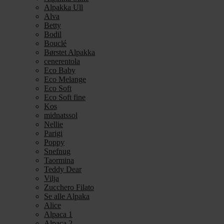
Alpakka Ull
Alva
Betty
Bodil
Bouclé
Børstet Alpakka
cenerentola
Eco Baby
Eco Melange
Eco Soft
Eco Soft fine
Kos
midnatssol
Nellie
Parigi
Poppy
Snefnug
Taormina
Teddy Dear
Vilja
Zucchero Filato
Se alle Alpaka
Alice
Alpaca 1
Alpaca 2