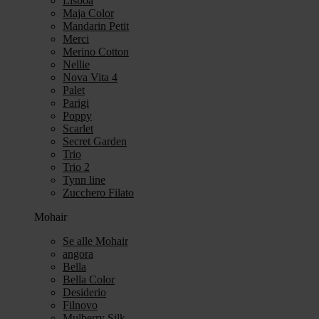
Lisboa
Maja Color
Mandarin Petit
Merci
Merino Cotton
Nellie
Nova Vita 4
Palet
Parigi
Poppy
Scarlet
Secret Garden
Trio
Trio 2
Tynn line
Zucchero Filato
Mohair
Se alle Mohair
angora
Bella
Bella Color
Desiderio
Filnovo
Mulberry Silk