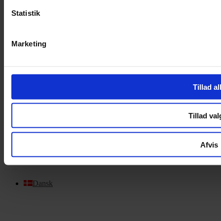
OM OS
Statistik
Om Yarn Every Wear
Om Yarn Every Wear
Marketing
ÅBNINGSTIDER
Mandag – Fredag 10:00 – 17:30
Tillad al
Lørdag 10:00 – 14:00
Copyright © 2022.
Design & hosting by Webhuset Ballum ApS
Tillad val
Afvis
Dansk