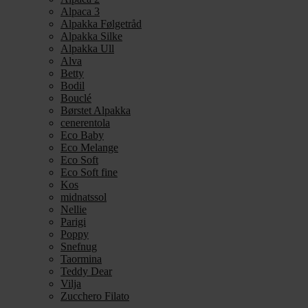
Alpaca 3
Alpakka Følgetråd
Alpakka Silke
Alpakka Ull
Alva
Betty
Bodil
Bouclé
Børstet Alpakka
cenerentola
Eco Baby
Eco Melange
Eco Soft
Eco Soft fine
Kos
midnatssol
Nellie
Parigi
Poppy
Snefnug
Taormina
Teddy Dear
Vilja
Zucchero Filato