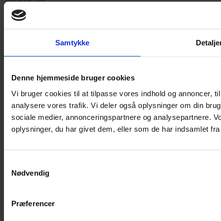
Hvis du bøvler med noget eller ønsker ny inspiration, så skriv til
Samtykke
Detalje
mig
,
eller kom forbi butikken på Vestergade 12 i Tønder. Så hjælper
jeg dig på vej.
Vestergade 12 6270, Tønder
Denne hjemmeside bruger cookies
60 51 96 50
post@yarneverywear.dk
Vi bruger cookies til at tilpasse vores indhold og annoncer, til 
CVR 43041649
analysere vores trafik. Vi deler også oplysninger om din br
Facebook-f
Instagram
sociale medier, annonceringspartnere og analysepartnere. V
oplysninger, du har givet dem, eller som de har indsamlet fra 
SERVICES
Handelsbetingelser
Privatlivspolitik
Samtykkevalg
Cookiepolitik
Nødvendig
Handelsbetingelser
Privatlivspolitik
Præferencer
Cookiepolitik