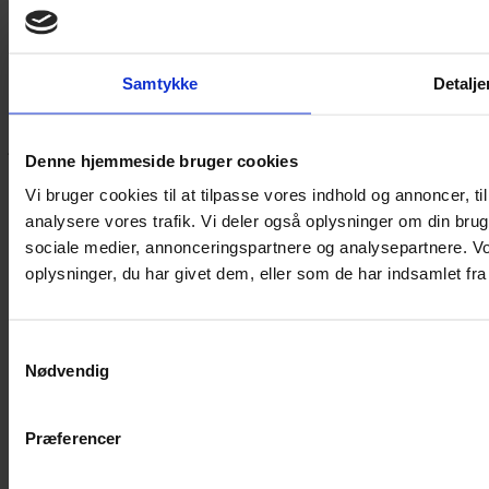
Yarn Every Wear
Samtykke
Detalje
Hvis du bøvler med noget eller ønsker ny inspiration, så skriv til
mig
,
eller kom forbi butikken på Vestergade 12 i Tønder. Så hjælper
jeg dig på vej.
Denne hjemmeside bruger cookies
Vestergade 12 6270, Tønder
Vi bruger cookies til at tilpasse vores indhold og annoncer, til 
60 51 96 50
analysere vores trafik. Vi deler også oplysninger om din br
post@yarneverywear.dk
CVR 43041649
sociale medier, annonceringspartnere og analysepartnere. V
oplysninger, du har givet dem, eller som de har indsamlet fra 
Facebook-f
Instagram
SERVICES
Samtykkevalg
Handelsbetingelser
Nødvendig
Privatlivspolitik
Cookiepolitik
Præferencer
Handelsbetingelser
Privatlivspolitik
Cookiepolitik