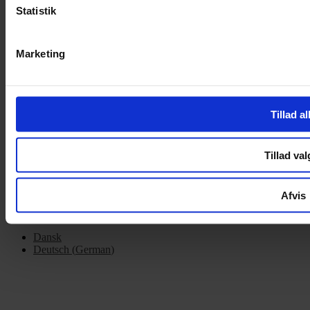
Statistik
OM OS
Om Yarn Every Wear
Marketing
Om Yarn Every Wear
ÅBNINGSTIDER
Tillad al
Mandag – Fredag 10:00 – 17:30
Lørdag 10:00 – 14:00
Tillad val
Copyright © 2022.
Design & hosting by Webhuset Ballum ApS
Afvis
Dansk
Deutsch
(
German
)