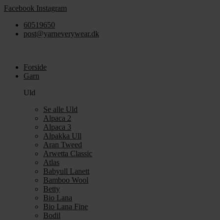
Videre
Facebook
Instagram
til
60519650
indhold
post@yarneverywear.dk
Forside
Garn
Uld
Se alle Uld
Alpaca 2
Alpaca 3
Alpakka Ull
Aran Tweed
Arwetta Classic
Atlas
Babyull Lanett
Bamboo Wool
Betty
Bio Lana
Bio Lana Fine
Bodil