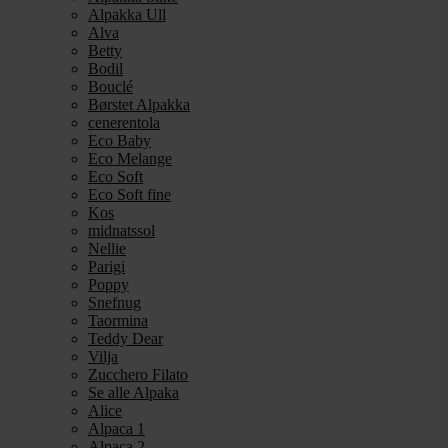
Alpakka Ull
Alva
Betty
Bodil
Bouclé
Børstet Alpakka
cenerentola
Eco Baby
Eco Melange
Eco Soft
Eco Soft fine
Kos
midnatssol
Nellie
Parigi
Poppy
Snefnug
Taormina
Teddy Dear
Vilja
Zucchero Filato
Se alle Alpaka
Alice
Alpaca 1
Alpaca 2