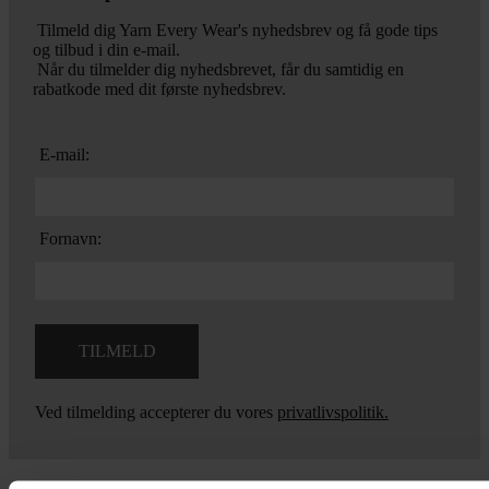
Tilmeld dig Yarn Every Wear's nyhedsbrev og få gode tips
og tilbud i din e-mail.
Når du tilmelder dig nyhedsbrevet, får du samtidig en
rabatkode med dit første nyhedsbrev.
E-mail:
Fornavn:
Ved tilmelding accepterer du vores
privatlivspolitik.