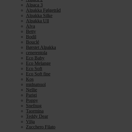
Alpaca 3
Alpakka Følgetråd
Alpakka Silke
Alpakka Ull
Alva
Betty
Bodil
Bouclé
Børstet Alpakka
cenerentola
Eco Baby
Eco Melange
Eco Soft
Eco Soft fine
Kos
midnatssol
Nellie
Parigi
Poppy
Snefnug
Taormina
Teddy Dear
Vilja
Zucchero Filato