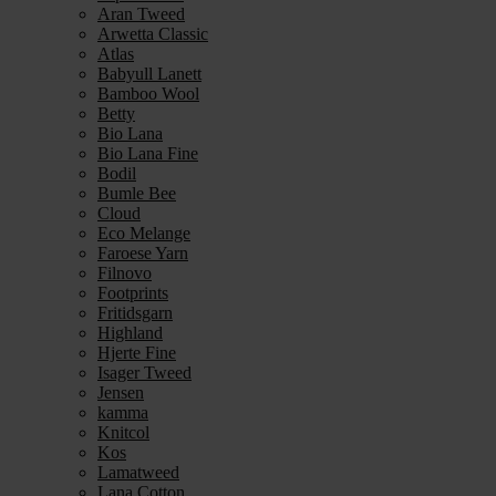
Aran Tweed
Arwetta Classic
Atlas
Babyull Lanett
Bamboo Wool
Betty
Bio Lana
Bio Lana Fine
Bodil
Bumle Bee
Cloud
Eco Melange
Faroese Yarn
Filnovo
Footprints
Fritidsgarn
Highland
Hjerte Fine
Isager Tweed
Jensen
kamma
Knitcol
Kos
Lamatweed
Lana Cotton