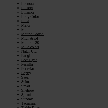
Leonora
Léttlopi
Lillemor
Long Color
Luna
Merci
Merilin
Merino Cotton
Midnatssol
Merino 120
Mille colori
Natur Uld
Parigi
Peer Gynt
Pernilla
Peruvian
Poppy
Saga
Selma
Smart
Snefnug
Spinni
Sunday
Taormina
Teddy Dear