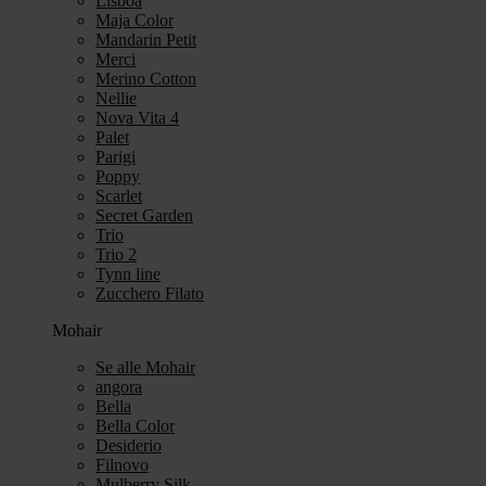
Lisboa
Maja Color
Mandarin Petit
Merci
Merino Cotton
Nellie
Nova Vita 4
Palet
Parigi
Poppy
Scarlet
Secret Garden
Trio
Trio 2
Tynn line
Zucchero Filato
Mohair
Se alle Mohair
angora
Bella
Bella Color
Desiderio
Filnovo
Mulberry Silk