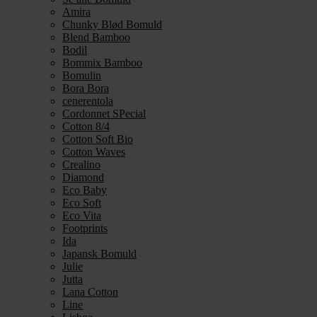
Amira
Chunky Blød Bomuld
Blend Bamboo
Bodil
Bommix Bamboo
Bomulin
Bora Bora
cenerentola
Cordonnet SPecial
Cotton 8/4
Cotton Soft Bio
Cotton Waves
Crealino
Diamond
Eco Baby
Eco Soft
Eco Vita
Footprints
Ida
Japansk Bomuld
Julie
Jutta
Lana Cotton
Line