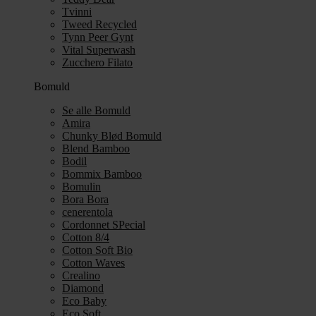
Tvinni
Tweed Recycled
Tynn Peer Gynt
Vital Superwash
Zucchero Filato
Bomuld
Se alle Bomuld
Amira
Chunky Blød Bomuld
Blend Bamboo
Bodil
Bommix Bamboo
Bomulin
Bora Bora
cenerentola
Cordonnet SPecial
Cotton 8/4
Cotton Soft Bio
Cotton Waves
Crealino
Diamond
Eco Baby
Eco Soft