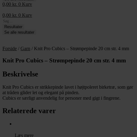
0,00
kr.
0
Kurv
0,00
kr.
0
Kurv
Search
...
Resultater
Se alle resultater
Forside
/
Garn
/ Knit Pro Cubics – Strømpepinde 20 cm str. 4 mm
Knit Pro Cubics – Strømpepinde 20 cm str. 4 mm
Beskrivelse
Knit Pro Cubics er strikkepinde lavet i højtpoleret birketræ, som gør
at tråden glider let og elegant på pinden.
Cubics er særligt anvendelig for personer med gigt i fingrene.
Relaterede varer
Læs mere