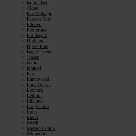
Bumle Bee
Cloud
Eco Melange
Faroese Yarn
Filnovo
Footprints
Fritidsgarn
Highland
Hjerte Fine
Isager Tweed
Jensen
kamma
Knitcol
Kos
Lamatweed
Lana Cotton
Leonora
Léttlopi
Lillemor
Long Color
Luna
Merci
Merilin
Merino Cotton
Midnatssol