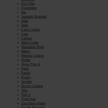
Eco Vita
Footprints
Ida
Japansk Bomuld
Julie
Jutta
Lana Cotton
Line
Lisboa
Maja Color
Mandarin Petit
Merci
Merino Cotton
Nellie
Nova Vita 4
Palet
Parigi
Poppy
Scarlet
Secret Garden
Trio
Trio 2
Tynn line
Zucchero Filato
Se alle Bomuld