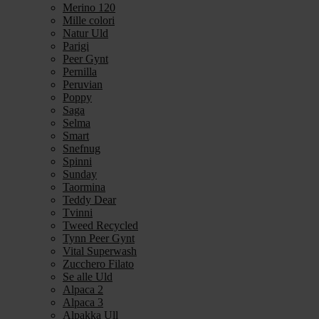
Merino 120
Mille colori
Natur Uld
Parigi
Peer Gynt
Pernilla
Peruvian
Poppy
Saga
Selma
Smart
Snefnug
Spinni
Sunday
Taormina
Teddy Dear
Tvinni
Tweed Recycled
Tynn Peer Gynt
Vital Superwash
Zucchero Filato
Se alle Uld
Alpaca 2
Alpaca 3
Alpakka Ull