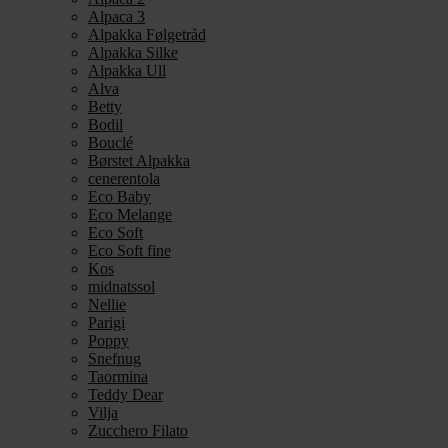
Alpaca 3
Alpakka Følgetråd
Alpakka Silke
Alpakka Ull
Alva
Betty
Bodil
Bouclé
Børstet Alpakka
cenerentola
Eco Baby
Eco Melange
Eco Soft
Eco Soft fine
Kos
midnatssol
Nellie
Parigi
Poppy
Snefnug
Taormina
Teddy Dear
Vilja
Zucchero Filato