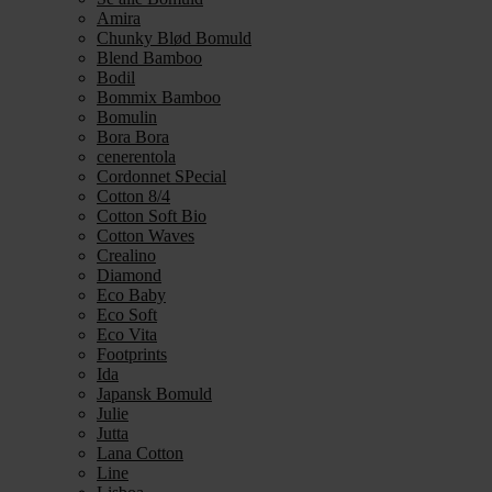
Amira
Chunky Blød Bomuld
Blend Bamboo
Bodil
Bommix Bamboo
Bomulin
Bora Bora
cenerentola
Cordonnet SPecial
Cotton 8/4
Cotton Soft Bio
Cotton Waves
Crealino
Diamond
Eco Baby
Eco Soft
Eco Vita
Footprints
Ida
Japansk Bomuld
Julie
Jutta
Lana Cotton
Line