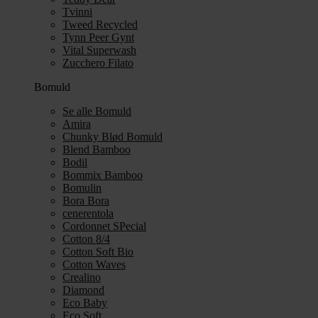
Tvinni
Tweed Recycled
Tynn Peer Gynt
Vital Superwash
Zucchero Filato
Bomuld
Se alle Bomuld
Amira
Chunky Blød Bomuld
Blend Bamboo
Bodil
Bommix Bamboo
Bomulin
Bora Bora
cenerentola
Cordonnet SPecial
Cotton 8/4
Cotton Soft Bio
Cotton Waves
Crealino
Diamond
Eco Baby
Eco Soft