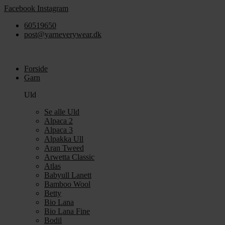
Videre
Facebook
Instagram
til
60519650
indhold
post@yarneverywear.dk
Forside
Garn
Uld
Se alle Uld
Alpaca 2
Alpaca 3
Alpakka Ull
Aran Tweed
Arwetta Classic
Atlas
Babyull Lanett
Bamboo Wool
Betty
Bio Lana
Bio Lana Fine
Bodil