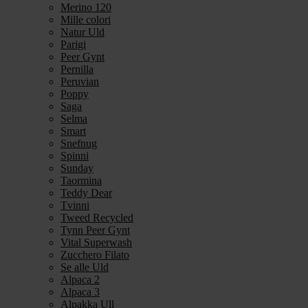
Merino 120
Mille colori
Natur Uld
Parigi
Peer Gynt
Pernilla
Peruvian
Poppy
Saga
Selma
Smart
Snefnug
Spinni
Sunday
Taormina
Teddy Dear
Tvinni
Tweed Recycled
Tynn Peer Gynt
Vital Superwash
Zucchero Filato
Se alle Uld
Alpaca 2
Alpaca 3
Alpakka Ull