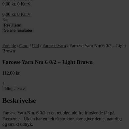
0,00
kr.
0
Kurv
0,00
kr.
0
Kurv
Search
...
Resultater
Se alle resultater
Forside
/
Garn
/
Uld
/
Faroese Yarn
/ Faroese Yarn Nm 6 0/2 – Light
Brown
Faroese Yarn Nm 6 0/2 – Light Brown
112,00
kr.
Faroese
Yarn
Tilføj til kurv
Nm
6
Beskrivelse
0/2
-
Faroese Yarn Nm. 6.0/2 er en ret blød uld fra fritgående får på
Light
Færøerne. Ulden har en lidt rå struktur, som giver den et naturligt
Brown
antal
og smukt udtryk.