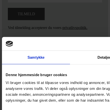
Ved tilmelding accepterer du vores
privatlivspolitik.
Yarn Every Wear
Samtykke
Detalje
Hvis du bøvler med noget eller ønsker ny inspiration, så skriv til
mig
,
eller kom forbi butikken på Vestergade 12 i Tønder. Så hjælper
Denne hjemmeside bruger cookies
jeg dig på vej.
Vi bruger cookies til at tilpasse vores indhold og annoncer, til 
Vestergade 12 6270, Tønder
analysere vores trafik. Vi deler også oplysninger om din br
60 51 96 50
sociale medier, annonceringspartnere og analysepartnere. V
post@yarneverywear.dk
CVR 43041649
oplysninger, du har givet dem, eller som de har indsamlet fra 
Facebook-f
Instagram