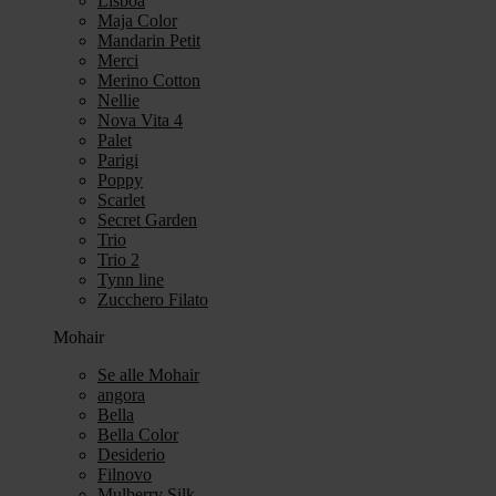
Lisboa
Maja Color
Mandarin Petit
Merci
Merino Cotton
Nellie
Nova Vita 4
Palet
Parigi
Poppy
Scarlet
Secret Garden
Trio
Trio 2
Tynn line
Zucchero Filato
Mohair
Se alle Mohair
angora
Bella
Bella Color
Desiderio
Filnovo
Mulberry Silk