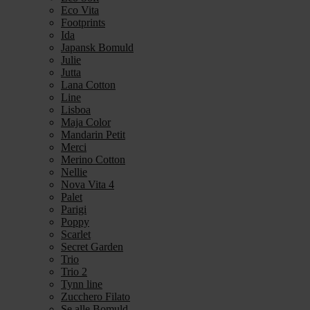
Eco Vita
Footprints
Ida
Japansk Bomuld
Julie
Jutta
Lana Cotton
Line
Lisboa
Maja Color
Mandarin Petit
Merci
Merino Cotton
Nellie
Nova Vita 4
Palet
Parigi
Poppy
Scarlet
Secret Garden
Trio
Trio 2
Tynn line
Zucchero Filato
Se alle Bomuld