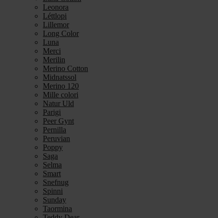
Leonora
Léttlopi
Lillemor
Long Color
Luna
Merci
Merilin
Merino Cotton
Midnatssol
Merino 120
Mille colori
Natur Uld
Parigi
Peer Gynt
Pernilla
Peruvian
Poppy
Saga
Selma
Smart
Snefnug
Spinni
Sunday
Taormina
Teddy Dear