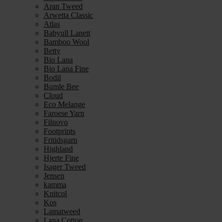
Aran Tweed
Arwetta Classic
Atlas
Babyull Lanett
Bamboo Wool
Betty
Bio Lana
Bio Lana Fine
Bodil
Bumle Bee
Cloud
Eco Melange
Faroese Yarn
Filnovo
Footprints
Fritidsgarn
Highland
Hjerte Fine
Isager Tweed
Jensen
kamma
Knitcol
Kos
Lamatweed
Lana Cotton