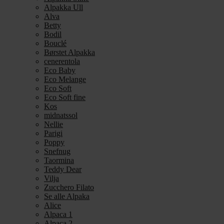
Alpakka Ull
Alva
Betty
Bodil
Bouclé
Børstet Alpakka
cenerentola
Eco Baby
Eco Melange
Eco Soft
Eco Soft fine
Kos
midnatssol
Nellie
Parigi
Poppy
Snefnug
Taormina
Teddy Dear
Vilja
Zucchero Filato
Se alle Alpaka
Alice
Alpaca 1
Alpaca 2