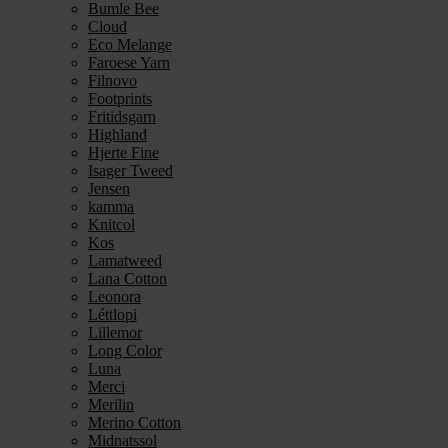
Bumle Bee
Cloud
Eco Melange
Faroese Yarn
Filnovo
Footprints
Fritidsgarn
Highland
Hjerte Fine
Isager Tweed
Jensen
kamma
Knitcol
Kos
Lamatweed
Lana Cotton
Leonora
Léttlopi
Lillemor
Long Color
Luna
Merci
Merilin
Merino Cotton
Midnatssol