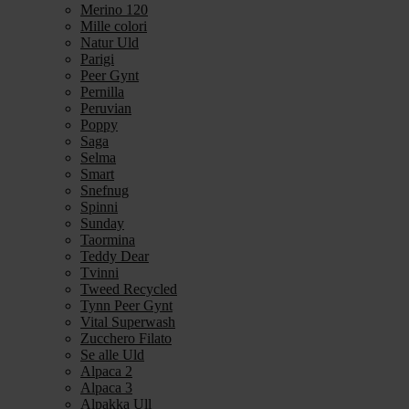
Merino 120
Mille colori
Natur Uld
Parigi
Peer Gynt
Pernilla
Peruvian
Poppy
Saga
Selma
Smart
Snefnug
Spinni
Sunday
Taormina
Teddy Dear
Tvinni
Tweed Recycled
Tynn Peer Gynt
Vital Superwash
Zucchero Filato
Se alle Uld
Alpaca 2
Alpaca 3
Alpakka Ull