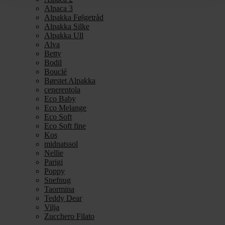
Alpaca 3
Alpakka Følgetråd
Alpakka Silke
Alpakka Ull
Alva
Betty
Bodil
Bouclé
Børstet Alpakka
cenerentola
Eco Baby
Eco Melange
Eco Soft
Eco Soft fine
Kos
midnatssol
Nellie
Parigi
Poppy
Snefnug
Taormina
Teddy Dear
Vilja
Zucchero Filato