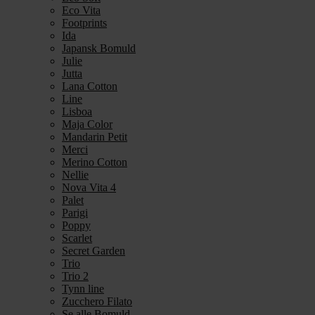
Eco Vita
Footprints
Ida
Japansk Bomuld
Julie
Jutta
Lana Cotton
Line
Lisboa
Maja Color
Mandarin Petit
Merci
Merino Cotton
Nellie
Nova Vita 4
Palet
Parigi
Poppy
Scarlet
Secret Garden
Trio
Trio 2
Tynn line
Zucchero Filato
Se alle Bomuld