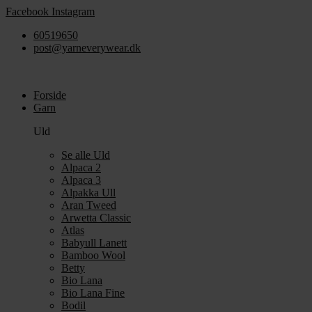
Videre
Facebook
Instagram
til
60519650
indhold
post@yarneverywear.dk
Forside
Garn
Uld
Se alle Uld
Alpaca 2
Alpaca 3
Alpakka Ull
Aran Tweed
Arwetta Classic
Atlas
Babyull Lanett
Bamboo Wool
Betty
Bio Lana
Bio Lana Fine
Bodil