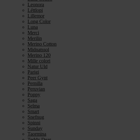
Leonora
Léttlopi
Lillemor
Long Color
Luna
Merci
Merilin
Merino Cotton
Midnatssol
Merino 120
Mille colori
Natur Uld
Parigi
Peer Gynt
Pernilla
Peruvian
Poppy
Saga
Selma
Smart
Snefnug
Spinni
Sunday
Taormina
Teddy Dear