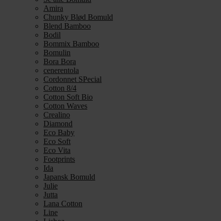
Amira
Chunky Blød Bomuld
Blend Bamboo
Bodil
Bommix Bamboo
Bomulin
Bora Bora
cenerentola
Cordonnet SPecial
Cotton 8/4
Cotton Soft Bio
Cotton Waves
Crealino
Diamond
Eco Baby
Eco Soft
Eco Vita
Footprints
Ida
Japansk Bomuld
Julie
Jutta
Lana Cotton
Line