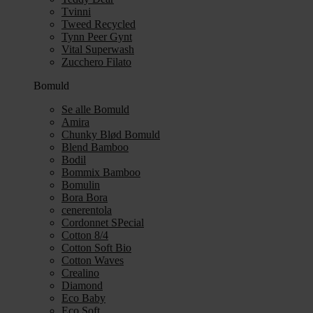
Tvinni
Tweed Recycled
Tynn Peer Gynt
Vital Superwash
Zucchero Filato
Bomuld
Se alle Bomuld
Amira
Chunky Blød Bomuld
Blend Bamboo
Bodil
Bommix Bamboo
Bomulin
Bora Bora
cenerentola
Cordonnet SPecial
Cotton 8/4
Cotton Soft Bio
Cotton Waves
Crealino
Diamond
Eco Baby
Eco Soft