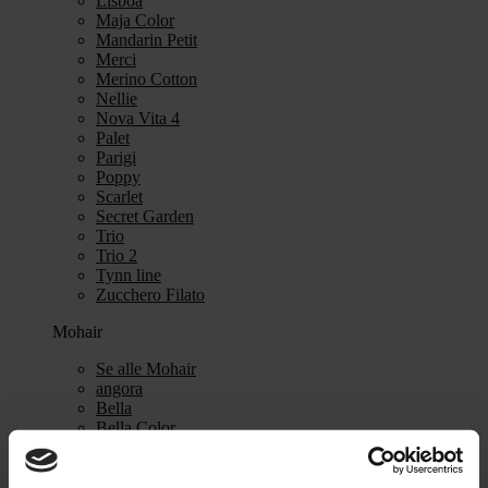
Lisboa
Maja Color
Mandarin Petit
Merci
Merino Cotton
Nellie
Nova Vita 4
Palet
Parigi
Poppy
Scarlet
Secret Garden
Trio
Trio 2
Tynn line
Zucchero Filato
Mohair
Se alle Mohair
angora
Bella
Bella Color
Desiderio
Filnovo
Mulberry Silk