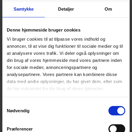
Leonora
Samtykke
Detaljer
Om
Silk Mohair
Tilia
Tynn Silk Mohair
Se alle Mohair
Denne hjemmeside bruger cookies
angora
Bella
Vi bruger cookies til at tilpasse vores indhold og
Bella Color
annoncer, til at vise dig funktioner til sociale medier og til
Desiderio
Filnovo
at analysere vores trafik. Vi deler også oplysninger om
Mulberry Silk
din brug af vores hjemmeside med vores partnere inden
Leonora
for sociale medier, annonceringspartnere og
Silk Mohair
Tilia
analysepartnere. Vores partnere kan kombinere disse
Tynn Silk Mohair
data med andre oplysninger, du har givet dem, eller som
de har indsamlet fra din brug af deres tjenester.
Alpaka
Se alle Alpaka
Alice
Samtykkevalg
Alpaca 1
Nødvendig
Alpaca 2
Alpaca 3
Alpakka Følgetråd
Præferencer
Alpakka Silke