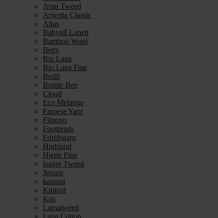
Aran Tweed
Arwetta Classic
Atlas
Babyull Lanett
Bamboo Wool
Betty
Bio Lana
Bio Lana Fine
Bodil
Bumle Bee
Cloud
Eco Melange
Faroese Yarn
Filnovo
Footprints
Fritidsgarn
Highland
Hjerte Fine
Isager Tweed
Jensen
kamma
Knitcol
Kos
Lamatweed
Lana Cotton