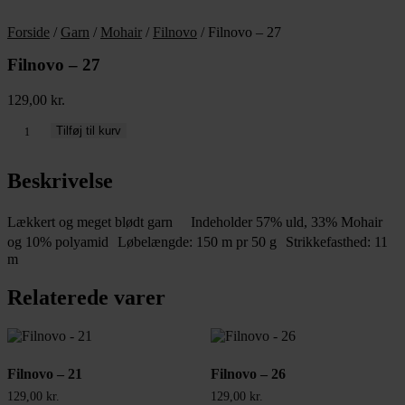
Forside
/
Garn
/
Mohair
/
Filnovo
/ Filnovo – 27
Filnovo – 27
129,00
kr.
Filnovo
Tilføj til kurv
-
27
Beskrivelse
antal
Lækkert og meget blødt garn Indeholder 57% uld, 33% Mohair
og 10% polyamid Løbelængde: 150 m pr 50 g Strikkefasthed: 11
m
Relaterede varer
Filnovo – 21
Filnovo – 26
129,00
kr.
129,00
kr.