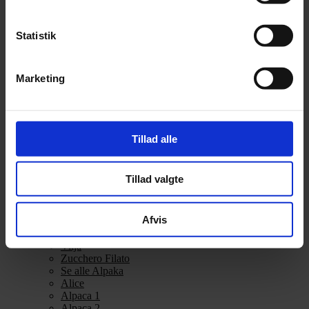
Alpakka Ull
Alva
Betty
Statistik
Bodil
Bouclé
Børstet Alpakka
Marketing
cenerentola
Eco Baby
Eco Melange
Eco Soft
Eco Soft fine
Tillad alle
Kos
midnatssol
Nellie
Tillad valgte
Parigi
Poppy
Snefnug
Afvis
Taormina
Teddy Dear
Vilja
Zucchero Filato
Se alle Alpaka
Alice
Alpaca 1
Alpaca 2