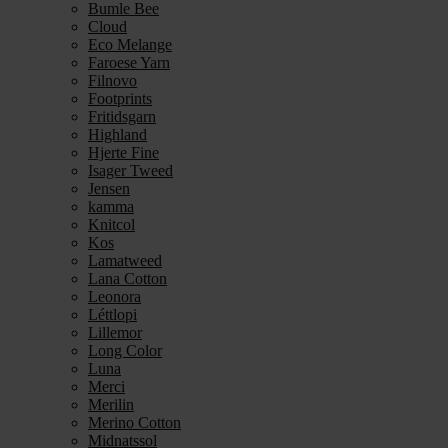
Bumle Bee
Cloud
Eco Melange
Faroese Yarn
Filnovo
Footprints
Fritidsgarn
Highland
Hjerte Fine
Isager Tweed
Jensen
kamma
Knitcol
Kos
Lamatweed
Lana Cotton
Leonora
Léttlopi
Lillemor
Long Color
Luna
Merci
Merilin
Merino Cotton
Midnatssol