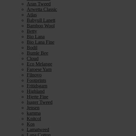
Aran Tweed
Arwetta Classic
Atlas
Babyull Lanett
Bamboo Wool
Betty
Bio Lana
Bio Lana Fine
Bodil
Bumle Bee
Cloud
Eco Melange
Faroese Yarn
Filnovo
Footprints
Fritidsgarn
Highland
Hjerte Fine
Isager Tweed
Jensen
kamma
Knitcol
Kos
Lamatweed
Lana Cotton