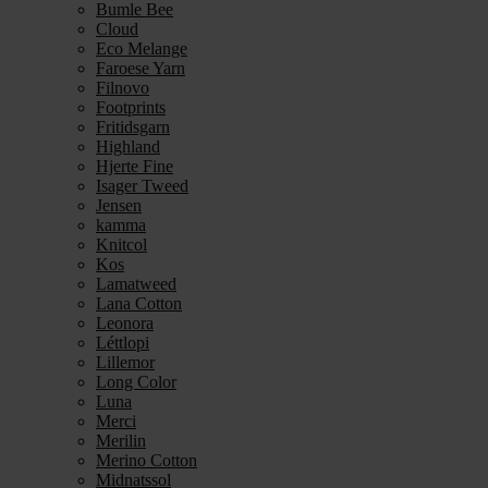
Bumle Bee
Cloud
Eco Melange
Faroese Yarn
Filnovo
Footprints
Fritidsgarn
Highland
Hjerte Fine
Isager Tweed
Jensen
kamma
Knitcol
Kos
Lamatweed
Lana Cotton
Leonora
Léttlopi
Lillemor
Long Color
Luna
Merci
Merilin
Merino Cotton
Midnatssol