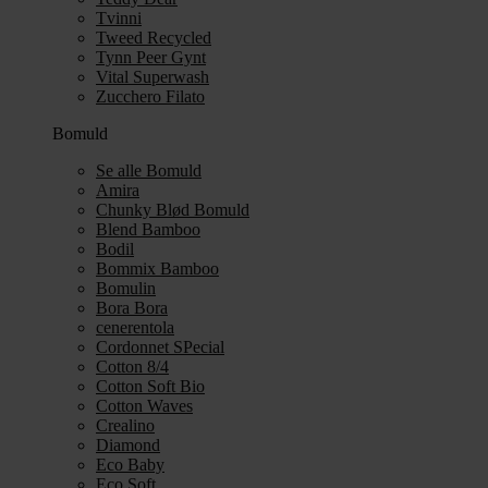
Tvinni
Tweed Recycled
Tynn Peer Gynt
Vital Superwash
Zucchero Filato
Bomuld
Se alle Bomuld
Amira
Chunky Blød Bomuld
Blend Bamboo
Bodil
Bommix Bamboo
Bomulin
Bora Bora
cenerentola
Cordonnet SPecial
Cotton 8/4
Cotton Soft Bio
Cotton Waves
Crealino
Diamond
Eco Baby
Eco Soft