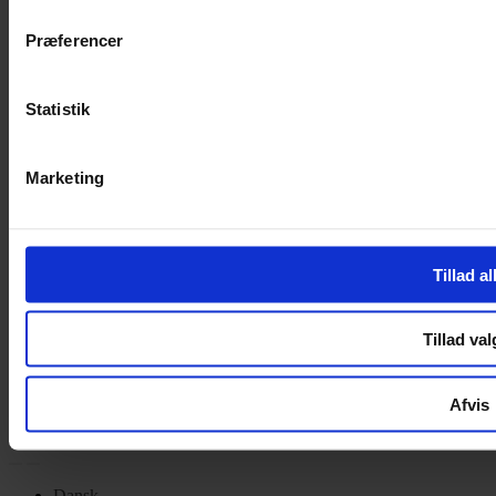
Privatlivspolitik
Cookiepolitik
Præferencer
Handelsbetingelser
Privatlivspolitik
Statistik
Cookiepolitik
OM OS
Marketing
Om Yarn Every Wear
Om Yarn Every Wear
Tillad al
ÅBNINGSTIDER
Mandag – Fredag 10:00 – 17:30
Tillad val
Lørdag 10:00 – 14:00
Copyright © 2022.
Design & hosting by Webhuset Ballum ApS
Afvis
Dansk