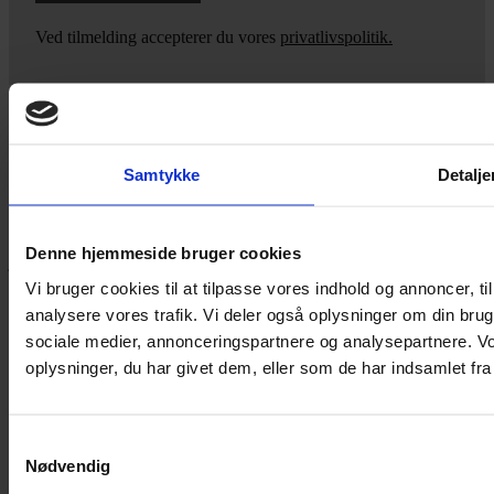
Ved tilmelding accepterer du vores
privatlivspolitik.
Yarn Every Wear
Samtykke
Detalje
Hvis du bøvler med noget eller ønsker ny inspiration, så skriv til
mig
,
eller kom forbi butikken på Vestergade 12 i Tønder. Så hjælper
Denne hjemmeside bruger cookies
jeg dig på vej.
Vi bruger cookies til at tilpasse vores indhold og annoncer, til 
Vestergade 12 6270, Tønder
analysere vores trafik. Vi deler også oplysninger om din br
60 51 96 50
post@yarneverywear.dk
sociale medier, annonceringspartnere og analysepartnere. V
CVR 43041649
oplysninger, du har givet dem, eller som de har indsamlet fra 
Facebook-f
Instagram
Samtykkevalg
SERVICES
Nødvendig
Handelsbetingelser