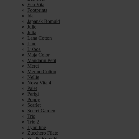
Eco Vita
Footprints
Ida
Japansk Bomuld
Julie
Jutta
Lana Cotton
Line
Lisboa
Maja Color
Mandarin Petit
Merci
Merino Cotton
Nellie
Nova Vita 4
Palet
Parigi
Poppy
Scarlet
Secret Garden
Trio
Trio 2
Tynn line
Zucchero Filato
Se alle Bomuld