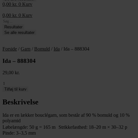
0,00
kr.
0
Kurv
0,00
kr.
0
Kurv
Search
...
Resultater
Se alle resultater
Forside
/
Garn
/
Bomuld
/
Ida
/ Ida – 888304
Ida – 888304
29,00
kr.
Ida
-
Tilføj til kurv
888304
antal
Beskrivelse
Ida er en lækker bouclégarn, som består af 90 % bomuld og 10 %
polyamid
Løbelængde: 50 g = 165 m Strikkefasthed: 18–20 m × 30–32 p
Pinde: 3–3,5 mm