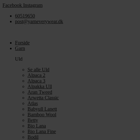
Videre
Facebook
Instagram
til
60519650
indhold
post@yarneverywear.dk
Forside
Garn
Uld
Se alle Uld
Alpaca 2
Alpaca 3
Alpakka Ull
Aran Tweed
Arwetta Classic
Atlas
Babyull Lanett
Bamboo Wool
Betty
Bio Lana
Bio Lana Fine
Bodil