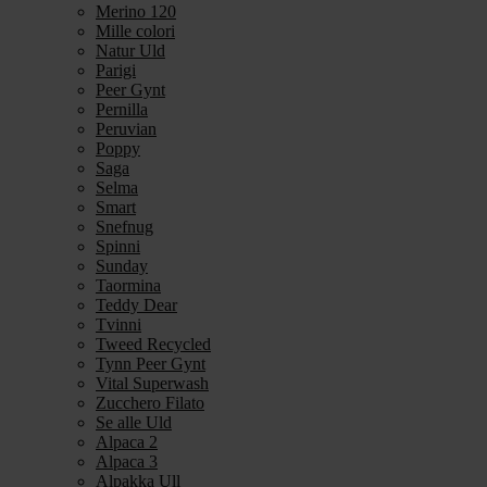
Merino 120
Mille colori
Natur Uld
Parigi
Peer Gynt
Pernilla
Peruvian
Poppy
Saga
Selma
Smart
Snefnug
Spinni
Sunday
Taormina
Teddy Dear
Tvinni
Tweed Recycled
Tynn Peer Gynt
Vital Superwash
Zucchero Filato
Se alle Uld
Alpaca 2
Alpaca 3
Alpakka Ull