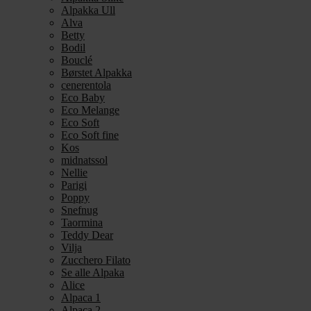
Alpakka Ull
Alva
Betty
Bodil
Bouclé
Børstet Alpakka
cenerentola
Eco Baby
Eco Melange
Eco Soft
Eco Soft fine
Kos
midnatssol
Nellie
Parigi
Poppy
Snefnug
Taormina
Teddy Dear
Vilja
Zucchero Filato
Se alle Alpaka
Alice
Alpaca 1
Alpaca 2