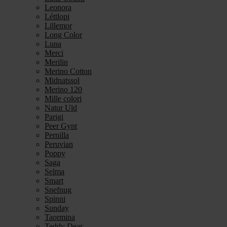
Leonora
Léttlopi
Lillemor
Long Color
Luna
Merci
Merilin
Merino Cotton
Midnatssol
Merino 120
Mille colori
Natur Uld
Parigi
Peer Gynt
Pernilla
Peruvian
Poppy
Saga
Selma
Smart
Snefnug
Spinni
Sunday
Taormina
Teddy Dear