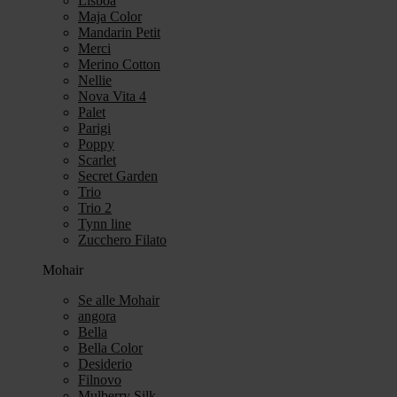
Lisboa
Maja Color
Mandarin Petit
Merci
Merino Cotton
Nellie
Nova Vita 4
Palet
Parigi
Poppy
Scarlet
Secret Garden
Trio
Trio 2
Tynn line
Zucchero Filato
Mohair
Se alle Mohair
angora
Bella
Bella Color
Desiderio
Filnovo
Mulberry Silk