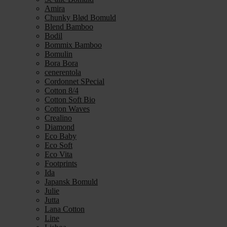
Amira
Chunky Blød Bomuld
Blend Bamboo
Bodil
Bommix Bamboo
Bomulin
Bora Bora
cenerentola
Cordonnet SPecial
Cotton 8/4
Cotton Soft Bio
Cotton Waves
Crealino
Diamond
Eco Baby
Eco Soft
Eco Vita
Footprints
Ida
Japansk Bomuld
Julie
Jutta
Lana Cotton
Line