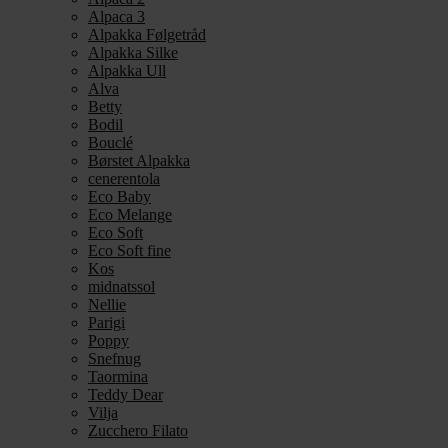
Alpaca 3
Alpakka Følgetråd
Alpakka Silke
Alpakka Ull
Alva
Betty
Bodil
Bouclé
Børstet Alpakka
cenerentola
Eco Baby
Eco Melange
Eco Soft
Eco Soft fine
Kos
midnatssol
Nellie
Parigi
Poppy
Snefnug
Taormina
Teddy Dear
Vilja
Zucchero Filato