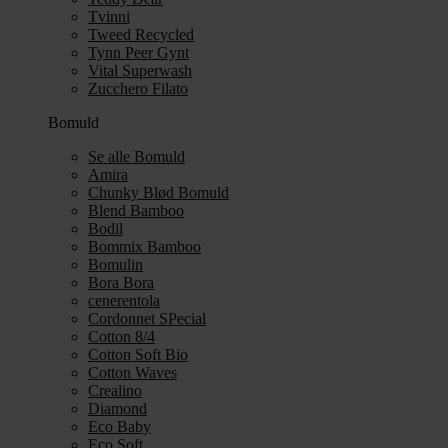
Tvinni
Tweed Recycled
Tynn Peer Gynt
Vital Superwash
Zucchero Filato
Bomuld
Se alle Bomuld
Amira
Chunky Blød Bomuld
Blend Bamboo
Bodil
Bommix Bamboo
Bomulin
Bora Bora
cenerentola
Cordonnet SPecial
Cotton 8/4
Cotton Soft Bio
Cotton Waves
Crealino
Diamond
Eco Baby
Eco Soft