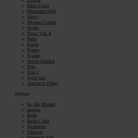
Lisboa
Maja Color
Mandarin Petit
Merci
Merino Cotton
Nellie
Nova Vita 4
Palet
Parigi
Poppy
Scarlet
Secret Garden
Trio
Trio 2
Tynn line
Zucchero Filato
Mohair
Se alle Mohair
angora
Bella
Bella Color
Desiderio
Filnovo
Mulberry Silk