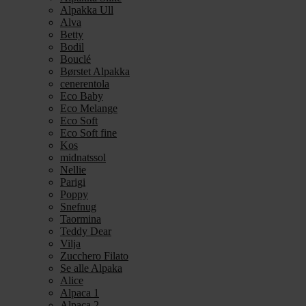
Alpakka Ull
Alva
Betty
Bodil
Bouclé
Børstet Alpakka
cenerentola
Eco Baby
Eco Melange
Eco Soft
Eco Soft fine
Kos
midnatssol
Nellie
Parigi
Poppy
Snefnug
Taormina
Teddy Dear
Vilja
Zucchero Filato
Se alle Alpaka
Alice
Alpaca 1
Alpaca 2