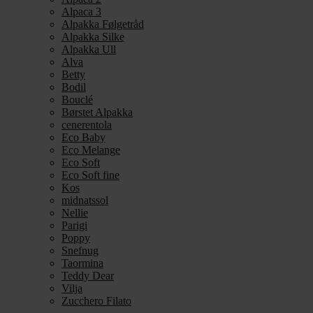
Alpaca 3
Alpakka Følgetråd
Alpakka Silke
Alpakka Ull
Alva
Betty
Bodil
Bouclé
Børstet Alpakka
cenerentola
Eco Baby
Eco Melange
Eco Soft
Eco Soft fine
Kos
midnatssol
Nellie
Parigi
Poppy
Snefnug
Taormina
Teddy Dear
Vilja
Zucchero Filato