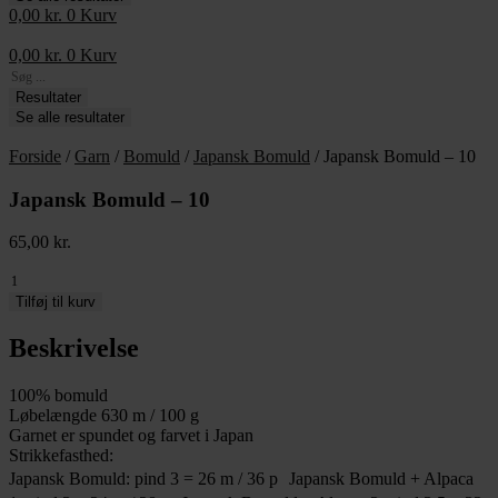
0,00
kr.
0
Kurv
0,00
kr.
0
Kurv
Search
...
Resultater
Se alle resultater
Forside
/
Garn
/
Bomuld
/
Japansk Bomuld
/ Japansk Bomuld – 10
Japansk Bomuld – 10
65,00
kr.
Japansk
Bomuld
Tilføj til kurv
-
10
Beskrivelse
antal
100% bomuld
Løbelængde 630 m / 100 g
Garnet er spundet og farvet i Japan
Strikkefasthed:
Japansk Bomuld: pind 3 = 26 m / 36 p Japansk Bomuld + Alpaca