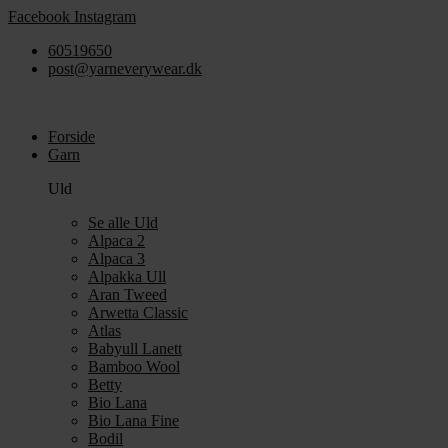
Videre
Facebook
Instagram
til
60519650
indhold
post@yarneverywear.dk
Forside
Garn
Uld
Se alle Uld
Alpaca 2
Alpaca 3
Alpakka Ull
Aran Tweed
Arwetta Classic
Atlas
Babyull Lanett
Bamboo Wool
Betty
Bio Lana
Bio Lana Fine
Bodil