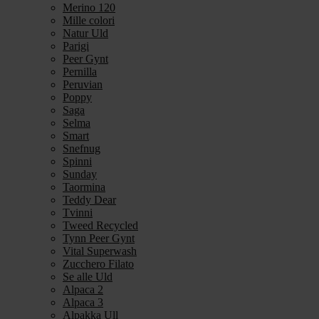
Merino 120
Mille colori
Natur Uld
Parigi
Peer Gynt
Pernilla
Peruvian
Poppy
Saga
Selma
Smart
Snefnug
Spinni
Sunday
Taormina
Teddy Dear
Tvinni
Tweed Recycled
Tynn Peer Gynt
Vital Superwash
Zucchero Filato
Se alle Uld
Alpaca 2
Alpaca 3
Alpakka Ull