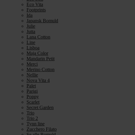
Eco Vita
Footprints
Ida
Japansk Bomuld
Julie
Jutta
Lana Cotton
Line
Lisboa
Maja Color
Mandarin Petit
Merci
Merino Cotton
Nellie
Nova Vita 4
Palet
Parigi
Poppy
Scarlet
Secret Garden
Trio
Trio 2
Tynn line
Zucchero Filato
Se alle Bomuld