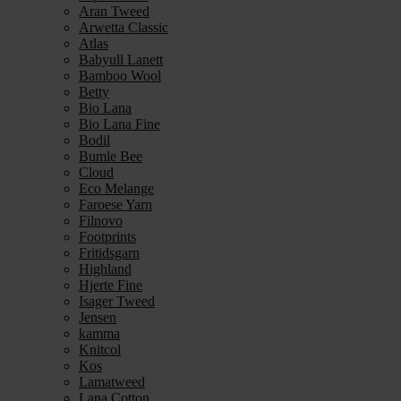
Aran Tweed
Arwetta Classic
Atlas
Babyull Lanett
Bamboo Wool
Betty
Bio Lana
Bio Lana Fine
Bodil
Bumle Bee
Cloud
Eco Melange
Faroese Yarn
Filnovo
Footprints
Fritidsgarn
Highland
Hjerte Fine
Isager Tweed
Jensen
kamma
Knitcol
Kos
Lamatweed
Lana Cotton