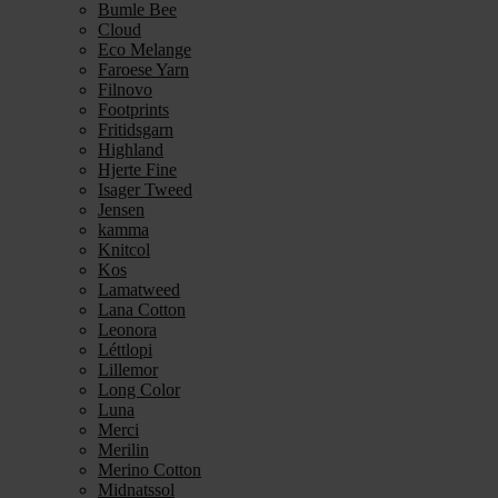
Bumle Bee
Cloud
Eco Melange
Faroese Yarn
Filnovo
Footprints
Fritidsgarn
Highland
Hjerte Fine
Isager Tweed
Jensen
kamma
Knitcol
Kos
Lamatweed
Lana Cotton
Leonora
Léttlopi
Lillemor
Long Color
Luna
Merci
Merilin
Merino Cotton
Midnatssol