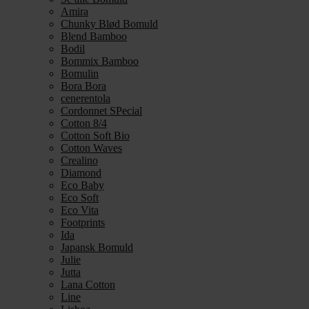
Amira
Chunky Blød Bomuld
Blend Bamboo
Bodil
Bommix Bamboo
Bomulin
Bora Bora
cenerentola
Cordonnet SPecial
Cotton 8/4
Cotton Soft Bio
Cotton Waves
Crealino
Diamond
Eco Baby
Eco Soft
Eco Vita
Footprints
Ida
Japansk Bomuld
Julie
Jutta
Lana Cotton
Line