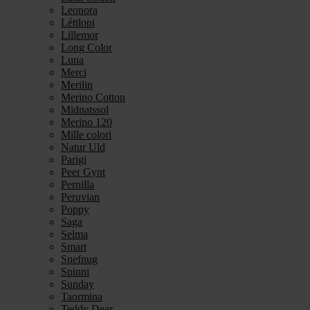
Leonora
Léttlopi
Lillemor
Long Color
Luna
Merci
Merilin
Merino Cotton
Midnatssol
Merino 120
Mille colori
Natur Uld
Parigi
Peer Gynt
Pernilla
Peruvian
Poppy
Saga
Selma
Smart
Snefnug
Spinni
Sunday
Taormina
Teddy Dear