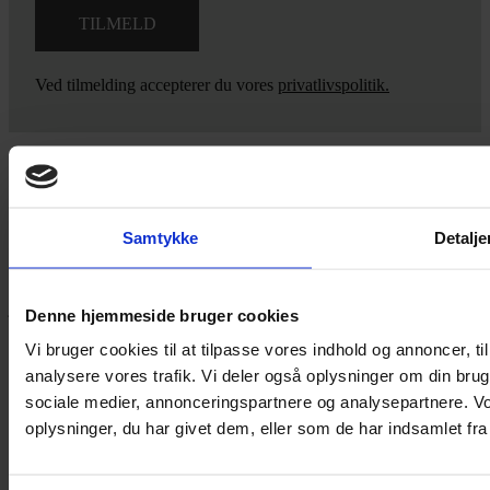
Ved tilmelding accepterer du vores
privatlivspolitik.
Yarn Every Wear
Samtykke
Detalje
Hvis du bøvler med noget eller ønsker ny inspiration, så skriv til
mig
,
eller kom forbi butikken på Vestergade 12 i Tønder. Så hjælper
jeg dig på vej.
Denne hjemmeside bruger cookies
Vestergade 12 6270, Tønder
Vi bruger cookies til at tilpasse vores indhold og annoncer, til 
60 51 96 50
analysere vores trafik. Vi deler også oplysninger om din br
post@yarneverywear.dk
sociale medier, annonceringspartnere og analysepartnere. V
CVR 43041649
oplysninger, du har givet dem, eller som de har indsamlet fra 
Facebook-f
Instagram
SERVICES