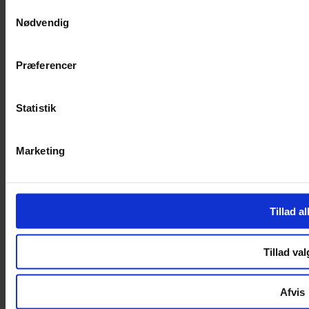
Samtykkevalg
Nødvendig
Handelsbetingelser
Privatlivspolitik
Cookiepolitik
Præferencer
Handelsbetingelser
Privatlivspolitik
Cookiepolitik
Statistik
OM OS
Marketing
Om Yarn Every Wear
Om Yarn Every Wear
ÅBNINGSTIDER
Tillad al
Mandag – Fredag 10:00 – 17:30
Lørdag 10:00 – 14:00
Tillad val
Copyright © 2022.
Design & hosting by Webhuset Ballum ApS
Afvis