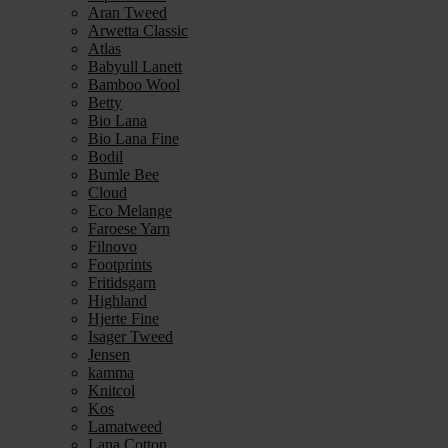
Aran Tweed
Arwetta Classic
Atlas
Babyull Lanett
Bamboo Wool
Betty
Bio Lana
Bio Lana Fine
Bodil
Bumle Bee
Cloud
Eco Melange
Faroese Yarn
Filnovo
Footprints
Fritidsgarn
Highland
Hjerte Fine
Isager Tweed
Jensen
kamma
Knitcol
Kos
Lamatweed
Lana Cotton