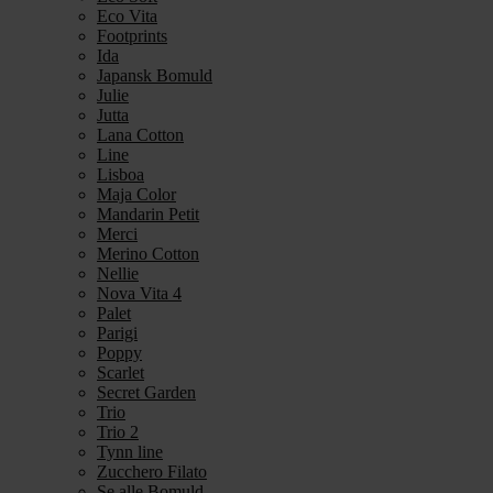
Eco Vita
Footprints
Ida
Japansk Bomuld
Julie
Jutta
Lana Cotton
Line
Lisboa
Maja Color
Mandarin Petit
Merci
Merino Cotton
Nellie
Nova Vita 4
Palet
Parigi
Poppy
Scarlet
Secret Garden
Trio
Trio 2
Tynn line
Zucchero Filato
Se alle Bomuld