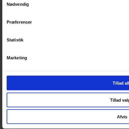
Nødvendig
Handelsbetingelser
Privatlivspolitik
Cookiepolitik
Præferencer
Handelsbetingelser
Privatlivspolitik
Cookiepolitik
Statistik
OM OS
Marketing
Om Yarn Every Wear
Om Yarn Every Wear
ÅBNINGSTIDER
Tillad al
Mandag – Fredag 10:00 – 17:30
Lørdag 10:00 – 14:00
Tillad val
Copyright © 2022.
Design & hosting by Webhuset Ballum ApS
Afvis