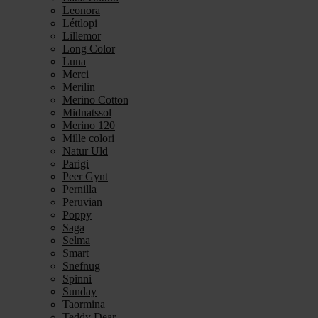
Leonora
Léttlopi
Lillemor
Long Color
Luna
Merci
Merilin
Merino Cotton
Midnatssol
Merino 120
Mille colori
Natur Uld
Parigi
Peer Gynt
Pernilla
Peruvian
Poppy
Saga
Selma
Smart
Snefnug
Spinni
Sunday
Taormina
Teddy Dear