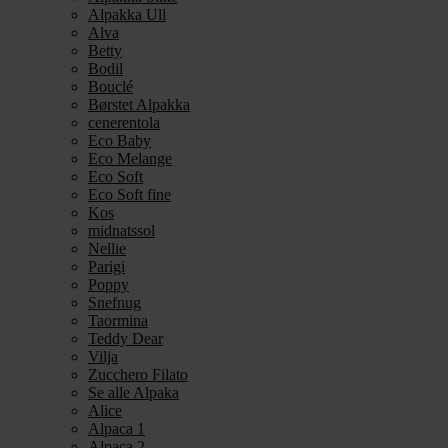
Alpakka Ull
Alva
Betty
Bodil
Bouclé
Børstet Alpakka
cenerentola
Eco Baby
Eco Melange
Eco Soft
Eco Soft fine
Kos
midnatssol
Nellie
Parigi
Poppy
Snefnug
Taormina
Teddy Dear
Vilja
Zucchero Filato
Se alle Alpaka
Alice
Alpaca 1
Alpaca 2