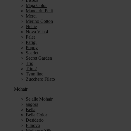
Lisboa
Maja Color
Mandarin Petit
Merci
Merino Cotton
Nellie
Nova Vita 4
Palet
Parigi
Poppy
Scarlet
Secret Garden
Trio
Trio 2
Tynn line
Zucchero Filato
Mohair
Se alle Mohair
angora
Bella
Bella Color
Desiderio
Filnovo
Mulberry Silk