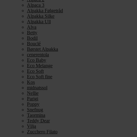
Alpaca 3
Alpakka Følgetråd
Alpakka Silke
Alpakka Ull
Alva
Betty
Bodil
Bouclé
Børstet Alpakka
cenerentola
Eco Baby
Eco Melange
Eco Soft
Eco Soft fine
Kos
midnatssol
Nellie
Parigi
Poppy
Snefnug
Taormina
Teddy Dear
Vilja
Zucchero Filato