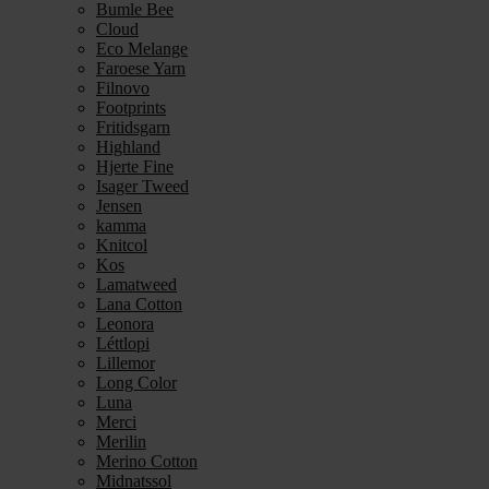
Bumle Bee
Cloud
Eco Melange
Faroese Yarn
Filnovo
Footprints
Fritidsgarn
Highland
Hjerte Fine
Isager Tweed
Jensen
kamma
Knitcol
Kos
Lamatweed
Lana Cotton
Leonora
Léttlopi
Lillemor
Long Color
Luna
Merci
Merilin
Merino Cotton
Midnatssol