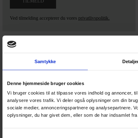
Ved tilmelding accepterer du vores
privatlivspolitik.
Yarn Every Wear
Samtykke
Detalje
Hvis du bøvler med noget eller ønsker ny inspiration, så skriv til
mig
,
eller kom forbi butikken på Vestergade 12 i Tønder. Så hjælper
jeg dig på vej.
Denne hjemmeside bruger cookies
Vestergade 12 6270, Tønder
Vi bruger cookies til at tilpasse vores indhold og annoncer, til 
60 51 96 50
analysere vores trafik. Vi deler også oplysninger om din br
post@yarneverywear.dk
sociale medier, annonceringspartnere og analysepartnere. V
CVR 43041649
oplysninger, du har givet dem, eller som de har indsamlet fra 
Facebook-f
Instagram
SERVICES
Samtykkevalg