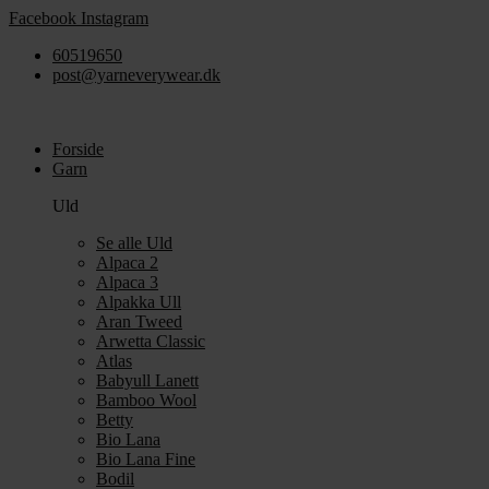
Videre
Facebook
Instagram
til
60519650
indhold
post@yarneverywear.dk
Forside
Garn
Uld
Se alle Uld
Alpaca 2
Alpaca 3
Alpakka Ull
Aran Tweed
Arwetta Classic
Atlas
Babyull Lanett
Bamboo Wool
Betty
Bio Lana
Bio Lana Fine
Bodil