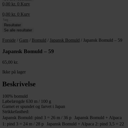
0,00
kr.
0
Kurv
0,00
kr.
0
Kurv
Search
...
Resultater
Se alle resultater
Forside
/
Garn
/
Bomuld
/
Japansk Bomuld
/ Japansk Bomuld – 59
Japansk Bomuld – 59
65,00
kr.
Ikke på lager
Beskrivelse
100% bomuld
Løbelængde 630 m / 100 g
Garnet er spundet og farvet i Japan
Strikkefasthed:
Japansk Bomuld: pind 3 = 26 m / 36 p Japansk Bomuld + Alpaca
1: pind 3 = 24 m / 28 p Japansk Bomuld + Alpaca 2: pind 3,5 = 22