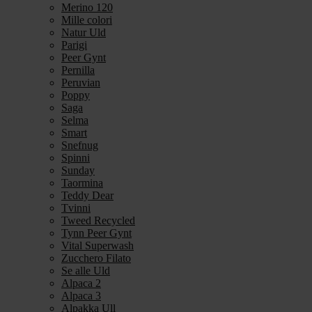
Merino 120
Mille colori
Natur Uld
Parigi
Peer Gynt
Pernilla
Peruvian
Poppy
Saga
Selma
Smart
Snefnug
Spinni
Sunday
Taormina
Teddy Dear
Tvinni
Tweed Recycled
Tynn Peer Gynt
Vital Superwash
Zucchero Filato
Se alle Uld
Alpaca 2
Alpaca 3
Alpakka Ull