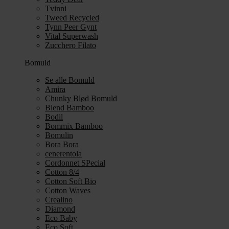
Tvinni
Tweed Recycled
Tynn Peer Gynt
Vital Superwash
Zucchero Filato
Bomuld
Se alle Bomuld
Amira
Chunky Blød Bomuld
Blend Bamboo
Bodil
Bommix Bamboo
Bomulin
Bora Bora
cenerentola
Cordonnet SPecial
Cotton 8/4
Cotton Soft Bio
Cotton Waves
Crealino
Diamond
Eco Baby
Eco Soft