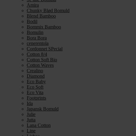
Amira
Chunky Blød Bomuld
Blend Bamboo
Bodil
Bommix Bamboo
Bomulin
Bora Bora
cenerentola
Cordonnet SPecial
Cotton 8/4
Cotton Soft Bio
Cotton Waves
Crealino
Diamond
Eco Baby
Eco Soft
Eco Vita
Footprints
Ida
Japansk Bomuld
Julie
Jutta
Lana Cotton
Line