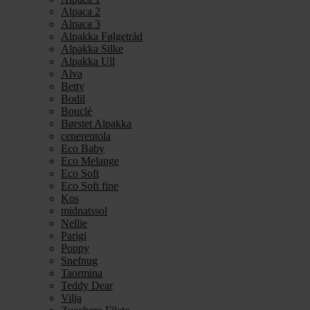
Alpaca 2
Alpaca 3
Alpakka Følgetråd
Alpakka Silke
Alpakka Ull
Alva
Betty
Bodil
Bouclé
Børstet Alpakka
cenerentola
Eco Baby
Eco Melange
Eco Soft
Eco Soft fine
Kos
midnatssol
Nellie
Parigi
Poppy
Snefnug
Taormina
Teddy Dear
Vilja