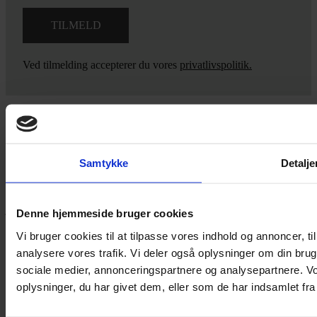
Ved tilmelding accepterer du vores
privatlivspolitik.
Yarn Every Wear
Samtykke
Detalje
Hvis du bøvler med noget eller ønsker ny inspiration, så skriv til
mig
,
eller kom forbi butikken på Vestergade 12 i Tønder. Så hjælper
jeg dig på vej.
Denne hjemmeside bruger cookies
Vestergade 12 6270, Tønder
Vi bruger cookies til at tilpasse vores indhold og annoncer, til 
60 51 96 50
analysere vores trafik. Vi deler også oplysninger om din br
post@yarneverywear.dk
sociale medier, annonceringspartnere og analysepartnere. V
CVR 43041649
oplysninger, du har givet dem, eller som de har indsamlet fra 
Facebook-f
Instagram