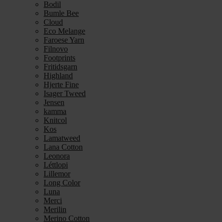
Bodil
Bumle Bee
Cloud
Eco Melange
Faroese Yarn
Filnovo
Footprints
Fritidsgarn
Highland
Hjerte Fine
Isager Tweed
Jensen
kamma
Knitcol
Kos
Lamatweed
Lana Cotton
Leonora
Léttlopi
Lillemor
Long Color
Luna
Merci
Merilin
Merino Cotton