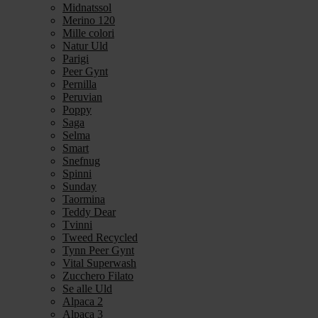
Midnatssol
Merino 120
Mille colori
Natur Uld
Parigi
Peer Gynt
Pernilla
Peruvian
Poppy
Saga
Selma
Smart
Snefnug
Spinni
Sunday
Taormina
Teddy Dear
Tvinni
Tweed Recycled
Tynn Peer Gynt
Vital Superwash
Zucchero Filato
Se alle Uld
Alpaca 2
Alpaca 3