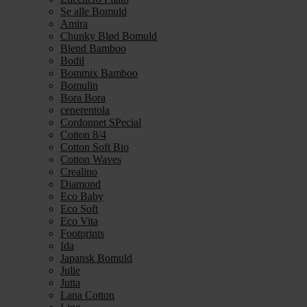
Se alle Bomuld
Amira
Chunky Blød Bomuld
Blend Bamboo
Bodil
Bommix Bamboo
Bomulin
Bora Bora
cenerentola
Cordonnet SPecial
Cotton 8/4
Cotton Soft Bio
Cotton Waves
Crealino
Diamond
Eco Baby
Eco Soft
Eco Vita
Footprints
Ida
Japansk Bomuld
Julie
Jutta
Lana Cotton