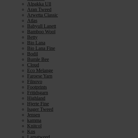
Alpakka Ull
Aran Tweed
Arwetta Classic
Atlas
Babyull Lanett
Bamboo Wool
Betty
Bio Lana
Bio Lana Fine
Bodil
Bumle Bee
Cloud
Eco Melange
Faroese Yarn
Filnovo
Footprints
Fritidsgarn
Highland
Hjerte Fine
Isager Tweed
Jensen
kamma
Knitcol
Kos
Lamatweed