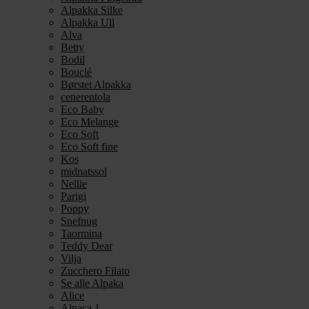
Alpakka Silke
Alpakka Ull
Alva
Betty
Bodil
Bouclé
Børstet Alpakka
cenerentola
Eco Baby
Eco Melange
Eco Soft
Eco Soft fine
Kos
midnatssol
Nellie
Parigi
Poppy
Snefnug
Taormina
Teddy Dear
Vilja
Zucchero Filato
Se alle Alpaka
Alice
Alpaca 1