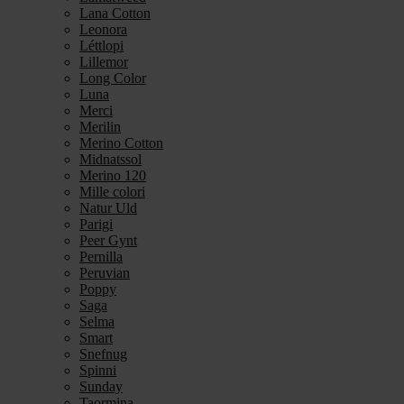
Lana Cotton
Leonora
Léttlopi
Lillemor
Long Color
Luna
Merci
Merilin
Merino Cotton
Midnatssol
Merino 120
Mille colori
Natur Uld
Parigi
Peer Gynt
Pernilla
Peruvian
Poppy
Saga
Selma
Smart
Snefnug
Spinni
Sunday
Taormina