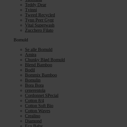
Teddy Dear
Tvinni
Tweed Recycled
Tynn Peer Gynt
Vital Superwash
Zucchero Filato
Bomuld
Se alle Bomuld
Amira
Chunky Blød Bomuld
Blend Bamboo
Bodil
Bommix Bamboo
Bomulin
Bora Bora
cenerentola
Cordonnet SPecial
Cotton 8/4
Cotton Soft Bio
Cotton Waves
Crealino
Diamond
Eco Baby