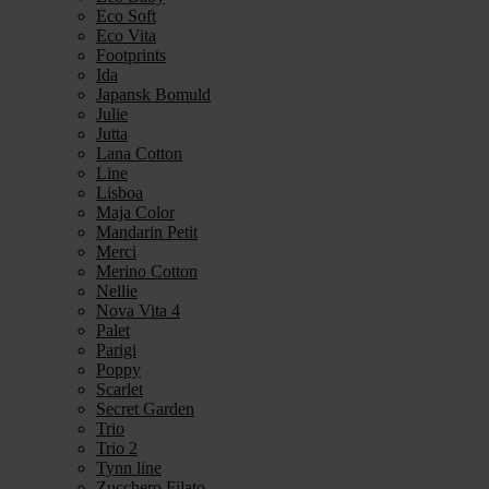
Eco Soft
Eco Vita
Footprints
Ida
Japansk Bomuld
Julie
Jutta
Lana Cotton
Line
Lisboa
Maja Color
Mandarin Petit
Merci
Merino Cotton
Nellie
Nova Vita 4
Palet
Parigi
Poppy
Scarlet
Secret Garden
Trio
Trio 2
Tynn line
Zucchero Filato