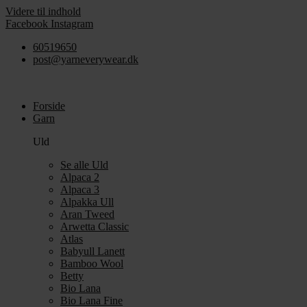
Videre til indhold
Facebook
Instagram
60519650
post@yarneverywear.dk
Forside
Garn
Uld
Se alle Uld
Alpaca 2
Alpaca 3
Alpakka Ull
Aran Tweed
Arwetta Classic
Atlas
Babyull Lanett
Bamboo Wool
Betty
Bio Lana
Bio Lana Fine