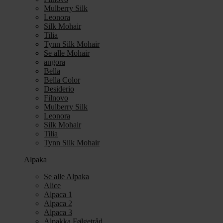
Mulberry Silk
Leonora
Silk Mohair
Tilia
Tynn Silk Mohair
Se alle Mohair
angora
Bella
Bella Color
Desiderio
Filnovo
Mulberry Silk
Leonora
Silk Mohair
Tilia
Tynn Silk Mohair
Alpaka
Se alle Alpaka
Alice
Alpaca 1
Alpaca 2
Alpaca 3
Alpakka Følgetråd