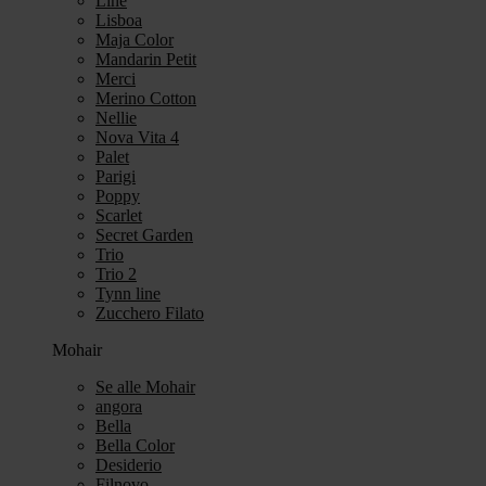
Line
Lisboa
Maja Color
Mandarin Petit
Merci
Merino Cotton
Nellie
Nova Vita 4
Palet
Parigi
Poppy
Scarlet
Secret Garden
Trio
Trio 2
Tynn line
Zucchero Filato
Mohair
Se alle Mohair
angora
Bella
Bella Color
Desiderio
Filnovo