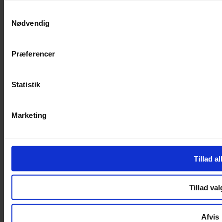
SERVICES
Samtykkevalg
Nødvendig
Handelsbetingelser
Privatlivspolitik
Cookiepolitik
Præferencer
Handelsbetingelser
Privatlivspolitik
Cookiepolitik
Statistik
OM OS
Marketing
Om Yarn Every Wear
Om Yarn Every Wear
ÅBNINGSTIDER
Tillad al
Mandag – Fredag 10:00 – 17:30
Lørdag 10:00 – 14:00
Tillad val
Copyright © 2022.
Design & hosting by Webhuset Ballum ApS
Afvis