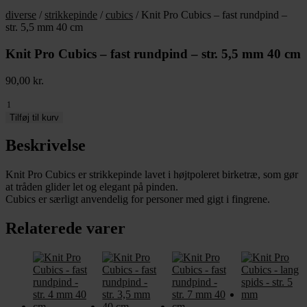
diverse
/
strikkepinde
/
cubics
/ Knit Pro Cubics – fast rundpind –
str. 5,5 mm 40 cm
Knit Pro Cubics – fast rundpind – str. 5,5 mm 40 cm
90,00
kr.
Knit
Pro
Tilføj til kurv
Cubics
-
Beskrivelse
fast
rundpind
Knit Pro Cubics er strikkepinde lavet i højtpoleret birketræ, som gør
-
at tråden glider let og elegant på pinden.
str.
Cubics er særligt anvendelig for personer med gigt i fingrene.
5,5
mm
Relaterede varer
40
cm
antal