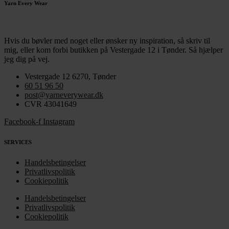
Yarn Every Wear
Hvis du bøvler med noget eller ønsker ny inspiration, så skriv til
mig
,
eller kom forbi butikken på Vestergade 12 i Tønder. Så hjælper
jeg dig på vej.
Vestergade 12 6270, Tønder
60 51 96 50
post@yarneverywear.dk
CVR 43041649
Facebook-f
Instagram
SERVICES
Handelsbetingelser
Privatlivspolitik
Cookiepolitik
Handelsbetingelser
Privatlivspolitik
Cookiepolitik