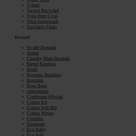
Tvinni
Tweed Recycled
Tynn Peer Gynt
Vital Superwash
Zucchero Filato
Bomuld
Se alle Bomuld
Amira
Chunky Blød Bomuld
Blend Bamboo
Bodil
Bommix Bamboo
Bomulin
Bora Bora
cenerentola
Cordonnet SPecial
Cotton 8/4
Cotton Soft Bio
Cotton Waves
Crealino
Diamond
Eco Baby
Eco Soft