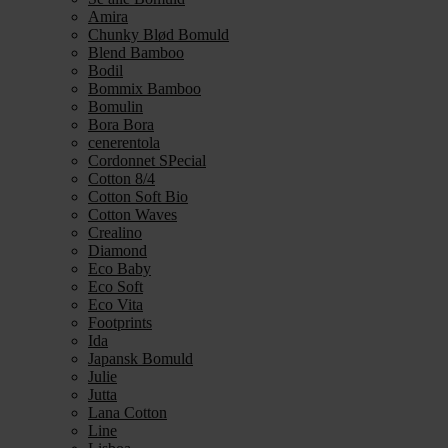
Amira
Chunky Blød Bomuld
Blend Bamboo
Bodil
Bommix Bamboo
Bomulin
Bora Bora
cenerentola
Cordonnet SPecial
Cotton 8/4
Cotton Soft Bio
Cotton Waves
Crealino
Diamond
Eco Baby
Eco Soft
Eco Vita
Footprints
Ida
Japansk Bomuld
Julie
Jutta
Lana Cotton
Line