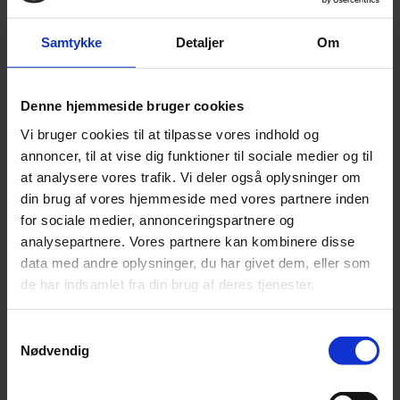
Leonora
Silk Mohair
Samtykke
Detaljer
Om
Tilia
Tynn Silk Mohair
Se alle Mohair
angora
Denne hjemmeside bruger cookies
Bella
Bella Color
Vi bruger cookies til at tilpasse vores indhold og
Desiderio
annoncer, til at vise dig funktioner til sociale medier og til
Filnovo
Mulberry Silk
at analysere vores trafik. Vi deler også oplysninger om
Leonora
din brug af vores hjemmeside med vores partnere inden
Silk Mohair
for sociale medier, annonceringspartnere og
Tilia
Tynn Silk Mohair
analysepartnere. Vores partnere kan kombinere disse
data med andre oplysninger, du har givet dem, eller som
Alpaka
de har indsamlet fra din brug af deres tjenester.
Se alle Alpaka
Alice
Samtykkevalg
Alpaca 1
Alpaca 2
Nødvendig
Alpaca 3
Alpakka Følgetråd
Alpakka Silke