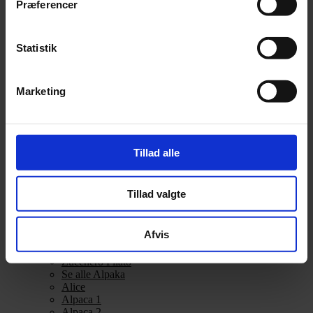
Præferencer
Alpakka Ull
Alva
Betty
Statistik
Bodil
Bouclé
Børstet Alpakka
cenerentola
Marketing
Eco Baby
Eco Melange
Eco Soft
Eco Soft fine
Kos
Tillad alle
midnatssol
Nellie
Parigi
Tillad valgte
Poppy
Snefnug
Taormina
Afvis
Teddy Dear
Vilja
Zucchero Filato
Se alle Alpaka
Alice
Alpaca 1
Alpaca 2