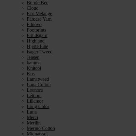
Bumle Bee
Cloud
Eco Melange
Faroese Yarn
Filnovo
Footprints
Fritidsgarn
Highland
Hjerte Fine
Isager Tweed
Jensen
kamma
Knitcol
Kos
Lamatweed
Lana Cotton
Leonora
Léttlopi
Lillemor
Long Color
Luna
Merci
Merilin
Merino Cotton
Midnatssol