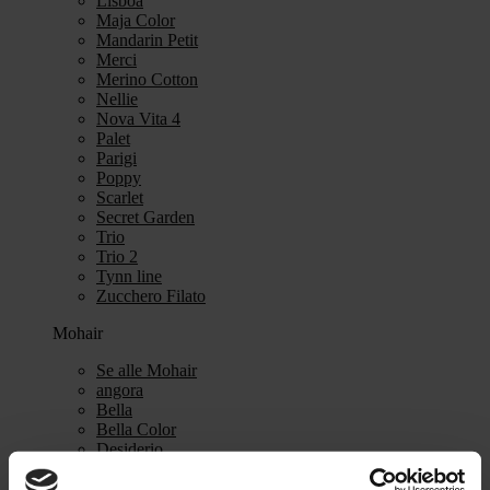
Lisboa
Maja Color
Mandarin Petit
Merci
Merino Cotton
Nellie
Nova Vita 4
Palet
Parigi
Poppy
Scarlet
Secret Garden
Trio
Trio 2
Tynn line
Zucchero Filato
Mohair
Se alle Mohair
angora
Bella
Bella Color
Desiderio
Filnovo
Mulberry Silk