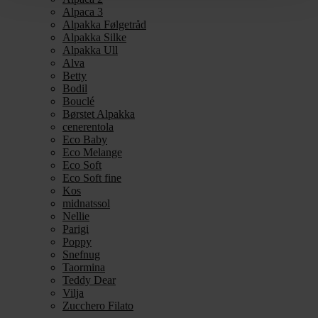
Alpaca 3
Alpakka Følgetråd
Alpakka Silke
Alpakka Ull
Alva
Betty
Bodil
Bouclé
Børstet Alpakka
cenerentola
Eco Baby
Eco Melange
Eco Soft
Eco Soft fine
Kos
midnatssol
Nellie
Parigi
Poppy
Snefnug
Taormina
Teddy Dear
Vilja
Zucchero Filato