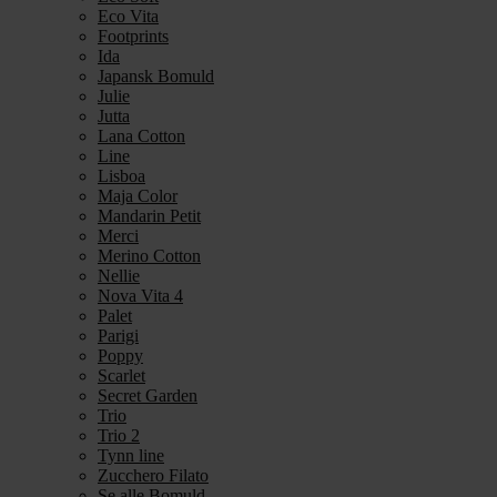
Eco Vita
Footprints
Ida
Japansk Bomuld
Julie
Jutta
Lana Cotton
Line
Lisboa
Maja Color
Mandarin Petit
Merci
Merino Cotton
Nellie
Nova Vita 4
Palet
Parigi
Poppy
Scarlet
Secret Garden
Trio
Trio 2
Tynn line
Zucchero Filato
Se alle Bomuld