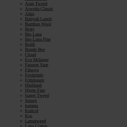
Aran Tweed
Arwetta Classic
Atlas
Babyull Lanett
Bamboo Wool
Betty
Bio Lana
Bio Lana Fine
Bodil
Bumle Bee
Cloud
Eco Melange
Faroese Yarn
Filnovo
Footprints
Fritidsgarn
Highland
Hjerte Fine
Isager Tweed
Jensen
kamma
Knitcol
Kos
Lamatweed
Lana Cotton