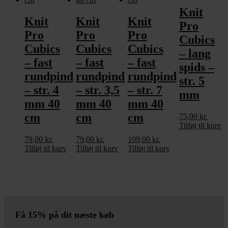
Knit
Knit
Knit
Knit
Pro
Pro
Pro
Pro
Cubics
Cubics
Cubics
Cubics
– lang
– fast
– fast
– fast
spids –
rundpind
rundpind
rundpind
str. 5
– str. 4
– str. 3,5
– str. 7
mm
mm 40
mm 40
mm 40
cm
cm
cm
75,00
kr.
Tilføj til kurv
79,00
kr.
79,00
kr.
109,00
kr.
Tilføj til kurv
Tilføj til kurv
Tilføj til kurv
Få 15% på dit næste køb