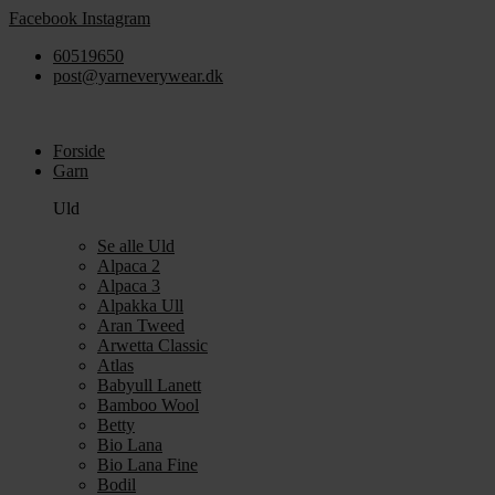
Videre
Facebook
Instagram
til
60519650
indhold
post@yarneverywear.dk
Forside
Garn
Uld
Se alle Uld
Alpaca 2
Alpaca 3
Alpakka Ull
Aran Tweed
Arwetta Classic
Atlas
Babyull Lanett
Bamboo Wool
Betty
Bio Lana
Bio Lana Fine
Bodil