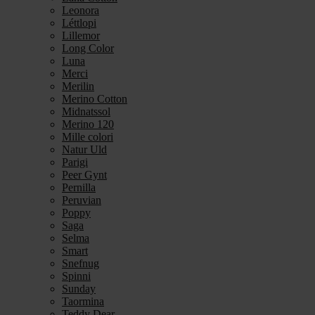
Leonora
Léttlopi
Lillemor
Long Color
Luna
Merci
Merilin
Merino Cotton
Midnatssol
Merino 120
Mille colori
Natur Uld
Parigi
Peer Gynt
Pernilla
Peruvian
Poppy
Saga
Selma
Smart
Snefnug
Spinni
Sunday
Taormina
Teddy Dear