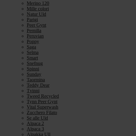
Merino 120
Mille colori
Natur Uld
Parigi
Peer Gynt
Pernilla
Peruvian
Poppy
Saga
Selma
Smart
Snefnug
Spinni
Sunday
Taormina
Teddy Dear
Tvinni
Tweed Recycled
Tynn Peer Gynt
Vital Superwash
Zucchero Filato
Se alle Uld
Alpaca 2
Alpaca 3
Alpakka Ull