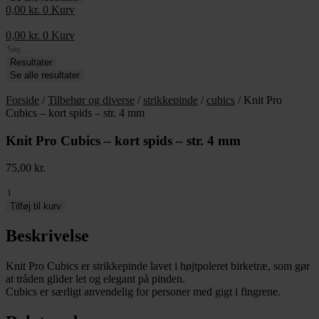
0,00
kr.
0
Kurv
0,00
kr.
0
Kurv
Search
...
Resultater
Se alle resultater
Forside
/
Tilbehør og diverse
/
strikkepinde
/
cubics
/ Knit Pro
Cubics – kort spids – str. 4 mm
Knit Pro Cubics – kort spids – str. 4 mm
75,00
kr.
Knit
Pro
Tilføj til kurv
Cubics
-
Beskrivelse
kort
spids
Knit Pro Cubics er strikkepinde lavet i højtpoleret birketræ, som gør
-
at tråden glider let og elegant på pinden.
str.
Cubics er særligt anvendelig for personer med gigt i fingrene.
4
mm