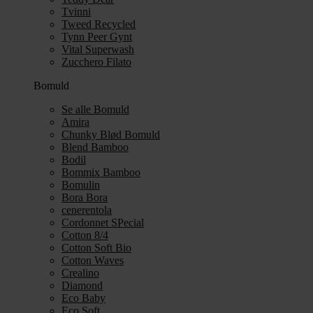
Tvinni
Tweed Recycled
Tynn Peer Gynt
Vital Superwash
Zucchero Filato
Bomuld
Se alle Bomuld
Amira
Chunky Blød Bomuld
Blend Bamboo
Bodil
Bommix Bamboo
Bomulin
Bora Bora
cenerentola
Cordonnet SPecial
Cotton 8/4
Cotton Soft Bio
Cotton Waves
Crealino
Diamond
Eco Baby
Eco Soft