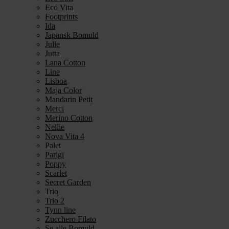
Eco Vita
Footprints
Ida
Japansk Bomuld
Julie
Jutta
Lana Cotton
Line
Lisboa
Maja Color
Mandarin Petit
Merci
Merino Cotton
Nellie
Nova Vita 4
Palet
Parigi
Poppy
Scarlet
Secret Garden
Trio
Trio 2
Tynn line
Zucchero Filato
Se alle Bomuld