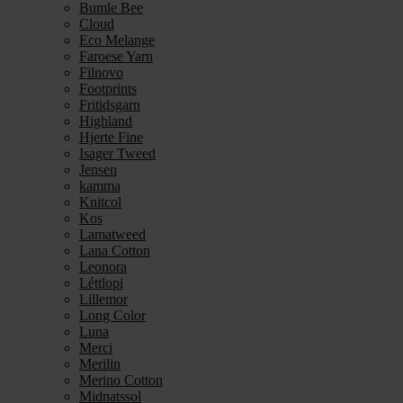
Bumle Bee
Cloud
Eco Melange
Faroese Yarn
Filnovo
Footprints
Fritidsgarn
Highland
Hjerte Fine
Isager Tweed
Jensen
kamma
Knitcol
Kos
Lamatweed
Lana Cotton
Leonora
Léttlopi
Lillemor
Long Color
Luna
Merci
Merilin
Merino Cotton
Midnatssol