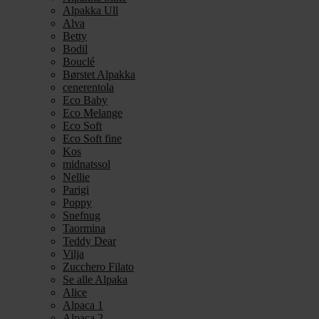
Alpakka Ull
Alva
Betty
Bodil
Bouclé
Børstet Alpakka
cenerentola
Eco Baby
Eco Melange
Eco Soft
Eco Soft fine
Kos
midnatssol
Nellie
Parigi
Poppy
Snefnug
Taormina
Teddy Dear
Vilja
Zucchero Filato
Se alle Alpaka
Alice
Alpaca 1
Alpaca 2