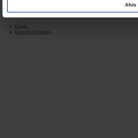
Afvis
Dansk
Deutsch
(
German
)