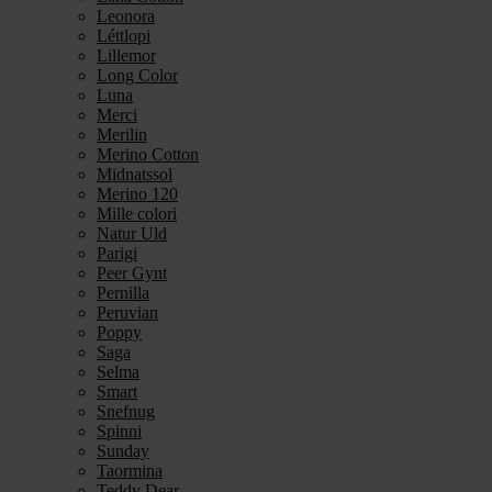
Leonora
Léttlopi
Lillemor
Long Color
Luna
Merci
Merilin
Merino Cotton
Midnatssol
Merino 120
Mille colori
Natur Uld
Parigi
Peer Gynt
Pernilla
Peruvian
Poppy
Saga
Selma
Smart
Snefnug
Spinni
Sunday
Taormina
Teddy Dear