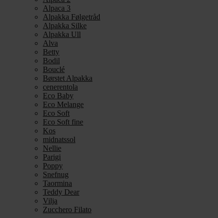
Alpaca 3
Alpakka Følgetråd
Alpakka Silke
Alpakka Ull
Alva
Betty
Bodil
Bouclé
Børstet Alpakka
cenerentola
Eco Baby
Eco Melange
Eco Soft
Eco Soft fine
Kos
midnatssol
Nellie
Parigi
Poppy
Snefnug
Taormina
Teddy Dear
Vilja
Zucchero Filato