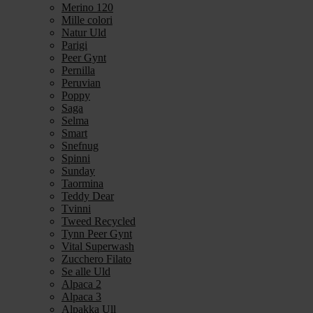
Merino 120
Mille colori
Natur Uld
Parigi
Peer Gynt
Pernilla
Peruvian
Poppy
Saga
Selma
Smart
Snefnug
Spinni
Sunday
Taormina
Teddy Dear
Tvinni
Tweed Recycled
Tynn Peer Gynt
Vital Superwash
Zucchero Filato
Se alle Uld
Alpaca 2
Alpaca 3
Alpakka Ull