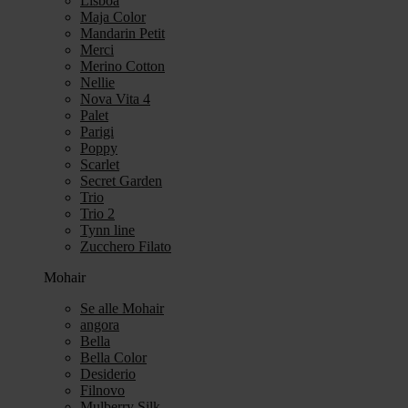
Lisboa
Maja Color
Mandarin Petit
Merci
Merino Cotton
Nellie
Nova Vita 4
Palet
Parigi
Poppy
Scarlet
Secret Garden
Trio
Trio 2
Tynn line
Zucchero Filato
Mohair
Se alle Mohair
angora
Bella
Bella Color
Desiderio
Filnovo
Mulberry Silk