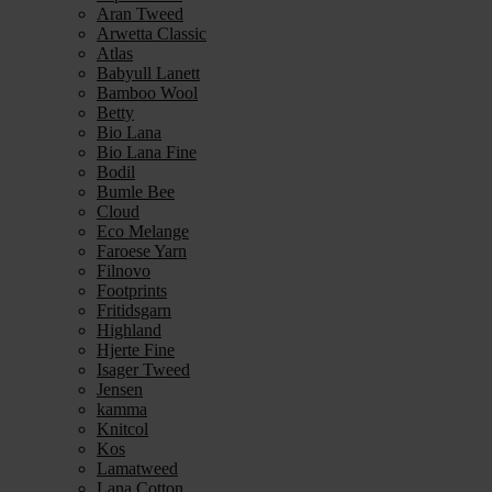
Aran Tweed
Arwetta Classic
Atlas
Babyull Lanett
Bamboo Wool
Betty
Bio Lana
Bio Lana Fine
Bodil
Bumle Bee
Cloud
Eco Melange
Faroese Yarn
Filnovo
Footprints
Fritidsgarn
Highland
Hjerte Fine
Isager Tweed
Jensen
kamma
Knitcol
Kos
Lamatweed
Lana Cotton