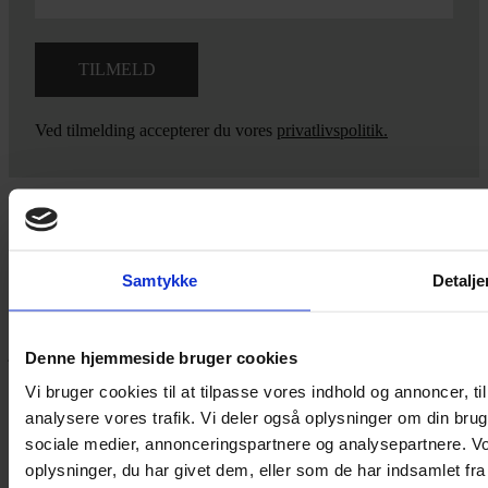
Ved tilmelding accepterer du vores
privatlivspolitik.
Yarn Every Wear
Samtykke
Detalje
Hvis du bøvler med noget eller ønsker ny inspiration, så skriv til
mig
,
eller kom forbi butikken på Vestergade 12 i Tønder. Så hjælper
jeg dig på vej.
Denne hjemmeside bruger cookies
Vestergade 12 6270, Tønder
Vi bruger cookies til at tilpasse vores indhold og annoncer, til 
60 51 96 50
analysere vores trafik. Vi deler også oplysninger om din br
post@yarneverywear.dk
sociale medier, annonceringspartnere og analysepartnere. V
CVR 43041649
oplysninger, du har givet dem, eller som de har indsamlet fra 
Facebook-f
Instagram