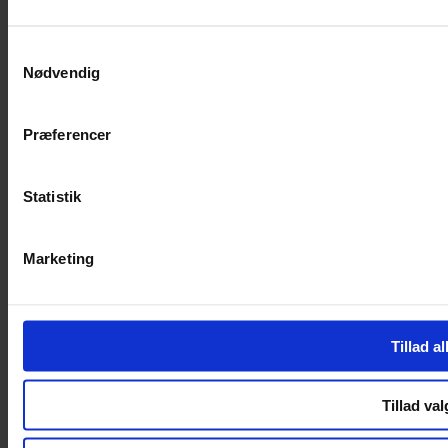
SERVICES
Samtykkevalg
Nødvendig
Handelsbetingelser
Privatlivspolitik
Cookiepolitik
Præferencer
Handelsbetingelser
Privatlivspolitik
Cookiepolitik
Statistik
OM OS
Marketing
Om Yarn Every Wear
Om Yarn Every Wear
ÅBNINGSTIDER
Tillad al
Mandag – Fredag 10:00 – 17:30
Lørdag 10:00 – 14:00
Tillad val
Copyright © 2022.
Design & hosting by Webhuset Ballum ApS