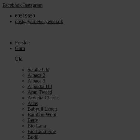
Videre
Facebook
Instagram
til
60519650
indhold
post@yarneverywear.dk
Forside
Garn
Uld
Se alle Uld
Alpaca 2
Alpaca 3
Alpakka Ull
Aran Tweed
Arwetta Classic
Atlas
Babyull Lanett
Bamboo Wool
Betty
Bio Lana
Bio Lana Fine
Bodil