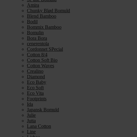
Amira
Chunky Blød Bomuld
Blend Bamboo
Bodil
Bommix Bamboo
Bomulin
Bora Bora
cenerentola
Cordonnet SPecial
Cotton 8/4
Cotton Soft Bio
Cotton Waves
Crealino
Diamond
Eco Baby
Eco Soft
Eco Vita
Footprints
Ida
Japansk Bomuld
Julie
Jutta
Lana Cotton
Line