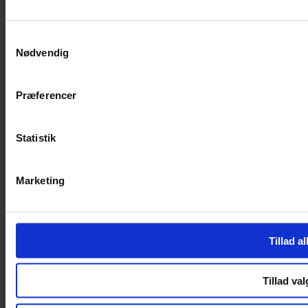
Facebook-f
Instagram
SERVICES
Samtykkevalg
Nødvendig
Handelsbetingelser
Privatlivspolitik
Cookiepolitik
Præferencer
Handelsbetingelser
Privatlivspolitik
Cookiepolitik
Statistik
OM OS
Marketing
Om Yarn Every Wear
Om Yarn Every Wear
ÅBNINGSTIDER
Tillad al
Mandag – Fredag 10:00 – 17:30
Lørdag 10:00 – 14:00
Tillad val
Copyright © 2022.
Design & hosting by Webhuset Ballum ApS