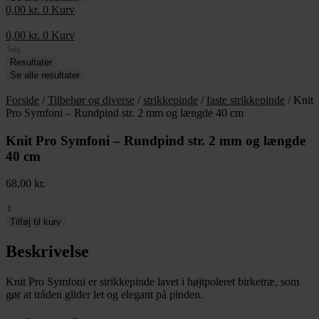
0,00
kr.
0
Kurv
0,00
kr.
0
Kurv
Search
...
Resultater
Se alle resultater
Forside
/
Tilbehør og diverse
/
strikkepinde
/
faste strikkepinde
/ Knit
Pro Symfoni – Rundpind str. 2 mm og længde 40 cm
Knit Pro Symfoni – Rundpind str. 2 mm og længde
40 cm
68,00
kr.
Knit
Pro
Tilføj til kurv
Symfoni
-
Beskrivelse
Rundpind
str.
Knit Pro Symfoni er strikkepinde lavet i højtpoleret birketræ, som
2
gør at tråden glider let og elegant på pinden.
mm
og