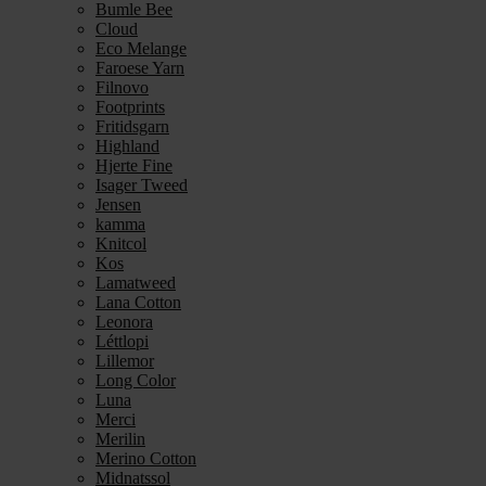
Bumle Bee
Cloud
Eco Melange
Faroese Yarn
Filnovo
Footprints
Fritidsgarn
Highland
Hjerte Fine
Isager Tweed
Jensen
kamma
Knitcol
Kos
Lamatweed
Lana Cotton
Leonora
Léttlopi
Lillemor
Long Color
Luna
Merci
Merilin
Merino Cotton
Midnatssol