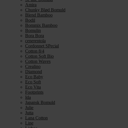
Amira
Chunky Blød Bomuld
Blend Bamboo
Bodil
Bommix Bamboo
Bomulin
Bora Bora
cenerentola
Cordonnet SPecial
Cotton 8/4
Cotton Soft Bio
Cotton Waves
Crealino
Diamond
Eco Baby
Eco Soft
Eco Vita
Footprints
Ida
Japansk Bomuld
Julie
Jutta
Lana Cotton
Line