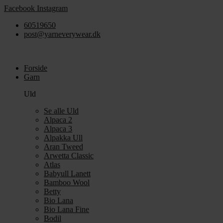
Videre
Facebook
Instagram
til
60519650
indhold
post@yarneverywear.dk
Forside
Garn
Uld
Se alle Uld
Alpaca 2
Alpaca 3
Alpakka Ull
Aran Tweed
Arwetta Classic
Atlas
Babyull Lanett
Bamboo Wool
Betty
Bio Lana
Bio Lana Fine
Bodil