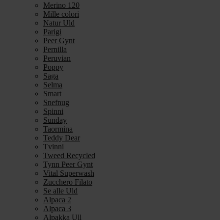
Merino 120
Mille colori
Natur Uld
Parigi
Peer Gynt
Pernilla
Peruvian
Poppy
Saga
Selma
Smart
Snefnug
Spinni
Sunday
Taormina
Teddy Dear
Tvinni
Tweed Recycled
Tynn Peer Gynt
Vital Superwash
Zucchero Filato
Se alle Uld
Alpaca 2
Alpaca 3
Alpakka Ull