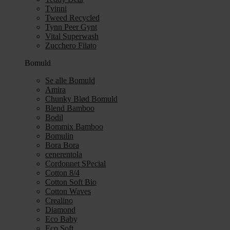
Tvinni
Tweed Recycled
Tynn Peer Gynt
Vital Superwash
Zucchero Filato
Bomuld
Se alle Bomuld
Amira
Chunky Blød Bomuld
Blend Bamboo
Bodil
Bommix Bamboo
Bomulin
Bora Bora
cenerentola
Cordonnet SPecial
Cotton 8/4
Cotton Soft Bio
Cotton Waves
Crealino
Diamond
Eco Baby
Eco Soft