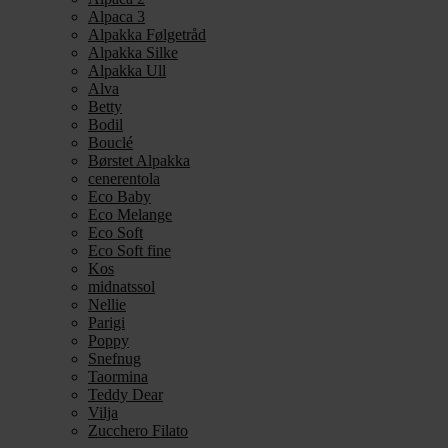
Alpaca 3
Alpakka Følgetråd
Alpakka Silke
Alpakka Ull
Alva
Betty
Bodil
Bouclé
Børstet Alpakka
cenerentola
Eco Baby
Eco Melange
Eco Soft
Eco Soft fine
Kos
midnatssol
Nellie
Parigi
Poppy
Snefnug
Taormina
Teddy Dear
Vilja
Zucchero Filato