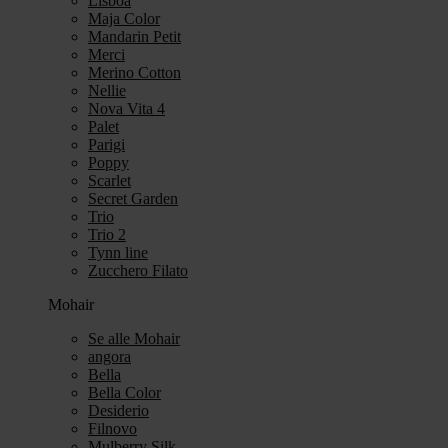
Lisboa
Maja Color
Mandarin Petit
Merci
Merino Cotton
Nellie
Nova Vita 4
Palet
Parigi
Poppy
Scarlet
Secret Garden
Trio
Trio 2
Tynn line
Zucchero Filato
Mohair
Se alle Mohair
angora
Bella
Bella Color
Desiderio
Filnovo
Mulberry Silk