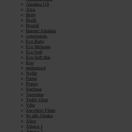
Alpakka Ull
Alva
Betty
Bodil
Bouclé
Børstet Alpakka
cenerentola
Eco Baby
Eco Melange
Eco Soft
Eco Soft fine
Kos
midnatssol
Nellie
Parigi
Poppy
Snefnug
Taormina
Teddy Dear
Vilja
Zucchero Filato
Se alle Alpaka
Alice
Alpaca 1
Alpaca 2