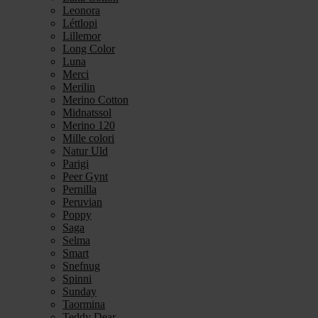
Leonora
Léttlopi
Lillemor
Long Color
Luna
Merci
Merilin
Merino Cotton
Midnatssol
Merino 120
Mille colori
Natur Uld
Parigi
Peer Gynt
Pernilla
Peruvian
Poppy
Saga
Selma
Smart
Snefnug
Spinni
Sunday
Taormina
Teddy Dear