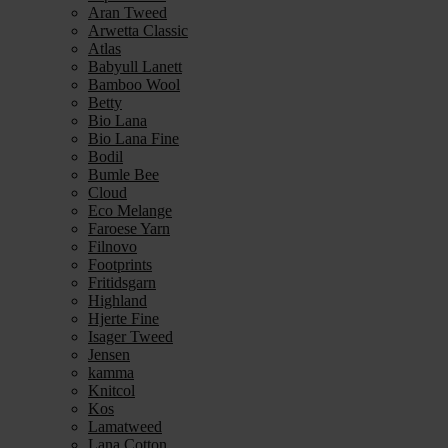
Aran Tweed
Arwetta Classic
Atlas
Babyull Lanett
Bamboo Wool
Betty
Bio Lana
Bio Lana Fine
Bodil
Bumle Bee
Cloud
Eco Melange
Faroese Yarn
Filnovo
Footprints
Fritidsgarn
Highland
Hjerte Fine
Isager Tweed
Jensen
kamma
Knitcol
Kos
Lamatweed
Lana Cotton