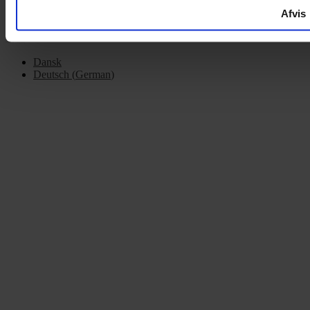
Afvis
Dansk
Deutsch
(
German
)