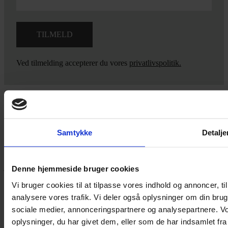
Ved tilmelding accepterer du vores
privatlivspolitik.
Yarn Every Wear
Samtykke
Detalje
Hvis du bøvler med noget eller ønsker ny inspiration, så skriv til
mig
,
eller kom forbi butikken på Vestergade 12 i Tønder. Så hjælper
jeg dig på vej.
Denne hjemmeside bruger cookies
Vestergade 12 6270, Tønder
Vi bruger cookies til at tilpasse vores indhold og annoncer, til 
60 51 96 50
analysere vores trafik. Vi deler også oplysninger om din br
post@yarneverywear.dk
sociale medier, annonceringspartnere og analysepartnere. V
CVR 43041649
oplysninger, du har givet dem, eller som de har indsamlet fra 