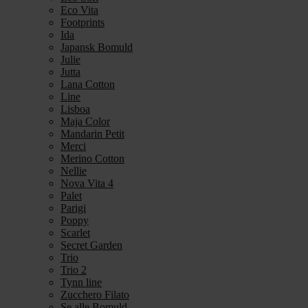
Eco Vita
Footprints
Ida
Japansk Bomuld
Julie
Jutta
Lana Cotton
Line
Lisboa
Maja Color
Mandarin Petit
Merci
Merino Cotton
Nellie
Nova Vita 4
Palet
Parigi
Poppy
Scarlet
Secret Garden
Trio
Trio 2
Tynn line
Zucchero Filato
Se alle Bomuld