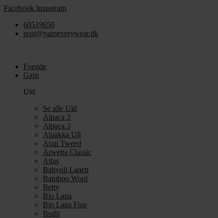
Videre
Facebook
Instagram
til
60519650
indhold
post@yarneverywear.dk
Forside
Garn
Uld
Se alle Uld
Alpaca 2
Alpaca 3
Alpakka Ull
Aran Tweed
Arwetta Classic
Atlas
Babyull Lanett
Bamboo Wool
Betty
Bio Lana
Bio Lana Fine
Bodil