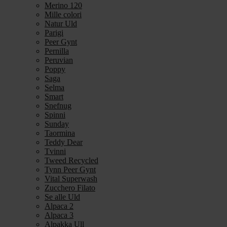
Merino 120
Mille colori
Natur Uld
Parigi
Peer Gynt
Pernilla
Peruvian
Poppy
Saga
Selma
Smart
Snefnug
Spinni
Sunday
Taormina
Teddy Dear
Tvinni
Tweed Recycled
Tynn Peer Gynt
Vital Superwash
Zucchero Filato
Se alle Uld
Alpaca 2
Alpaca 3
Alpakka Ull