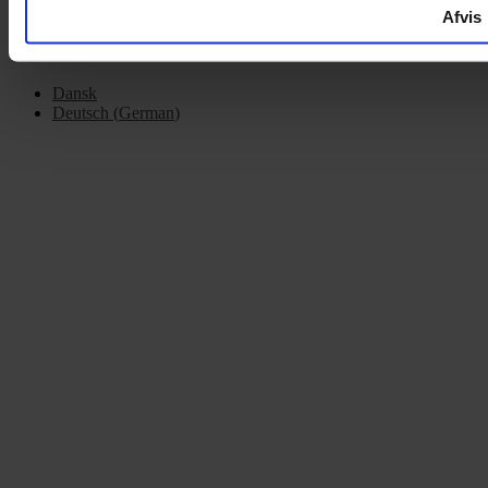
Afvis
Dansk
Deutsch
(
German
)