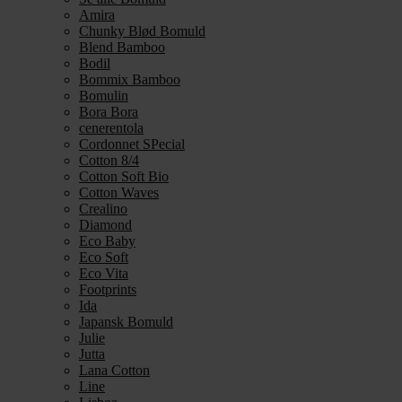
Amira
Chunky Blød Bomuld
Blend Bamboo
Bodil
Bommix Bamboo
Bomulin
Bora Bora
cenerentola
Cordonnet SPecial
Cotton 8/4
Cotton Soft Bio
Cotton Waves
Crealino
Diamond
Eco Baby
Eco Soft
Eco Vita
Footprints
Ida
Japansk Bomuld
Julie
Jutta
Lana Cotton
Line