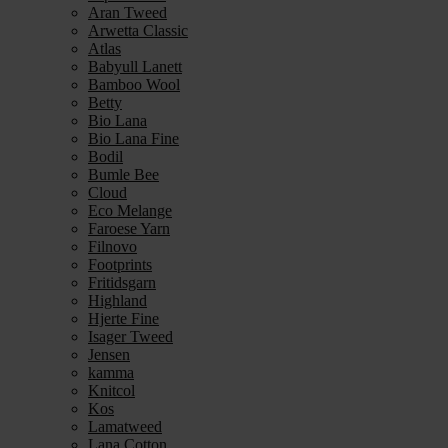
Aran Tweed
Arwetta Classic
Atlas
Babyull Lanett
Bamboo Wool
Betty
Bio Lana
Bio Lana Fine
Bodil
Bumle Bee
Cloud
Eco Melange
Faroese Yarn
Filnovo
Footprints
Fritidsgarn
Highland
Hjerte Fine
Isager Tweed
Jensen
kamma
Knitcol
Kos
Lamatweed
Lana Cotton