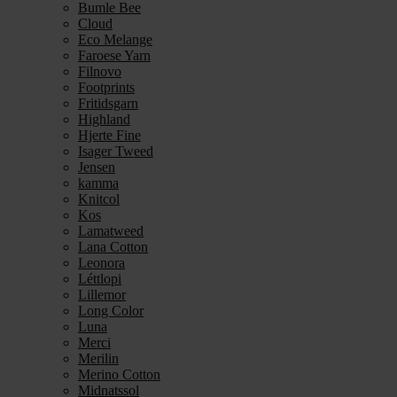
Bumle Bee
Cloud
Eco Melange
Faroese Yarn
Filnovo
Footprints
Fritidsgarn
Highland
Hjerte Fine
Isager Tweed
Jensen
kamma
Knitcol
Kos
Lamatweed
Lana Cotton
Leonora
Léttlopi
Lillemor
Long Color
Luna
Merci
Merilin
Merino Cotton
Midnatssol