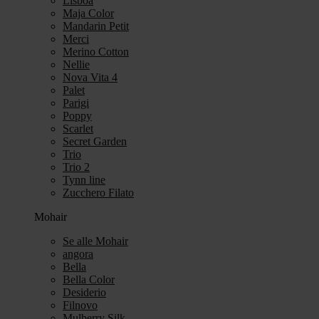
Lisboa
Maja Color
Mandarin Petit
Merci
Merino Cotton
Nellie
Nova Vita 4
Palet
Parigi
Poppy
Scarlet
Secret Garden
Trio
Trio 2
Tynn line
Zucchero Filato
Mohair
Se alle Mohair
angora
Bella
Bella Color
Desiderio
Filnovo
Mulberry Silk