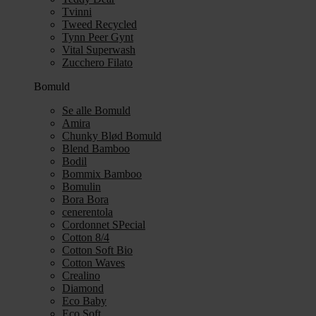
Tvinni
Tweed Recycled
Tynn Peer Gynt
Vital Superwash
Zucchero Filato
Bomuld
Se alle Bomuld
Amira
Chunky Blød Bomuld
Blend Bamboo
Bodil
Bommix Bamboo
Bomulin
Bora Bora
cenerentola
Cordonnet SPecial
Cotton 8/4
Cotton Soft Bio
Cotton Waves
Crealino
Diamond
Eco Baby
Eco Soft