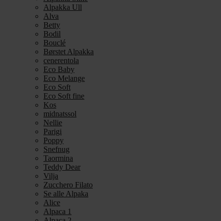
Alpakka Ull
Alva
Betty
Bodil
Bouclé
Børstet Alpakka
cenerentola
Eco Baby
Eco Melange
Eco Soft
Eco Soft fine
Kos
midnatssol
Nellie
Parigi
Poppy
Snefnug
Taormina
Teddy Dear
Vilja
Zucchero Filato
Se alle Alpaka
Alice
Alpaca 1
Alpaca 2