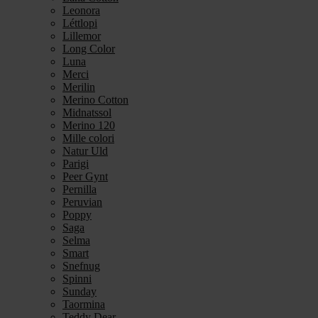
Leonora
Léttlopi
Lillemor
Long Color
Luna
Merci
Merilin
Merino Cotton
Midnatssol
Merino 120
Mille colori
Natur Uld
Parigi
Peer Gynt
Pernilla
Peruvian
Poppy
Saga
Selma
Smart
Snefnug
Spinni
Sunday
Taormina
Teddy Dear