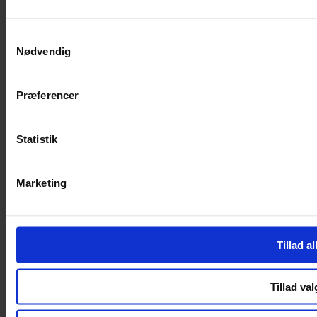
SERVICES
Samtykkevalg
Nødvendig
Handelsbetingelser
Privatlivspolitik
Cookiepolitik
Præferencer
Handelsbetingelser
Privatlivspolitik
Cookiepolitik
Statistik
OM OS
Marketing
Om Yarn Every Wear
Om Yarn Every Wear
ÅBNINGSTIDER
Tillad al
Mandag – Fredag 10:00 – 17:30
Lørdag 10:00 – 14:00
Tillad val
Copyright © 2022.
Design & hosting by Webhuset Ballum ApS