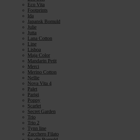
Eco Vita
Footprints
Ida
Japansk Bomuld
Julie
Jutta
Lana Cotton
Line
Lisboa
Maja Color
Mandarin Petit
Merci
Merino Cotton
Nellie
Nova Vita 4
Palet
Parigi
Poppy
Scarlet
Secret Garden
Trio
Trio 2
Tynn line
Zucchero Filato
Se alle Bomuld