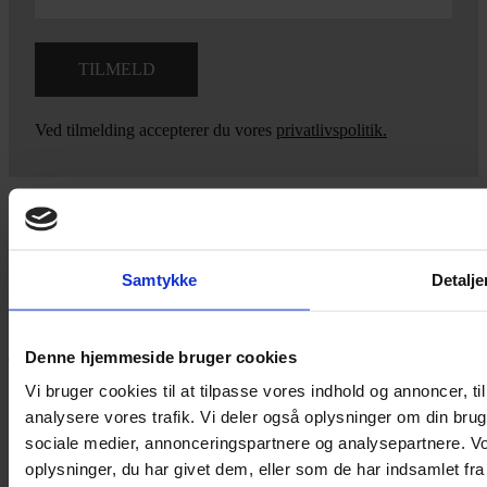
Ved tilmelding accepterer du vores
privatlivspolitik.
Yarn Every Wear
Samtykke
Detalje
Hvis du bøvler med noget eller ønsker ny inspiration, så skriv til
mig
,
eller kom forbi butikken på Vestergade 12 i Tønder. Så hjælper
jeg dig på vej.
Denne hjemmeside bruger cookies
Vestergade 12 6270, Tønder
Vi bruger cookies til at tilpasse vores indhold og annoncer, til 
60 51 96 50
analysere vores trafik. Vi deler også oplysninger om din br
post@yarneverywear.dk
sociale medier, annonceringspartnere og analysepartnere. V
CVR 43041649
oplysninger, du har givet dem, eller som de har indsamlet fra 
Facebook-f
Instagram