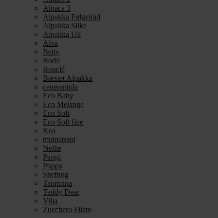
Alpaca 3
Alpakka Følgetråd
Alpakka Silke
Alpakka Ull
Alva
Betty
Bodil
Bouclé
Børstet Alpakka
cenerentola
Eco Baby
Eco Melange
Eco Soft
Eco Soft fine
Kos
midnatssol
Nellie
Parigi
Poppy
Snefnug
Taormina
Teddy Dear
Vilja
Zucchero Filato