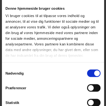
Leonora
Silk Mohair
Denne hjemmeside bruger cookies
Tilia
Vi bruger cookies til at tilpasse vores indhold og
Tynn Silk Mohair
Se alle Mohair
annoncer, til at vise dig funktioner til sociale medier og til
angora
at analysere vores trafik. Vi deler også oplysninger om
Bella
din brug af vores hjemmeside med vores partnere inden
Bella Color
Desiderio
for sociale medier, annonceringspartnere og
Filnovo
analysepartnere. Vores partnere kan kombinere disse
Mulberry Silk
data med andre oplysninger, du har givet dem, eller som
Leonora
Silk Mohair
de har indsamlet fra din brug af deres tjenester.
Tilia
Tynn Silk Mohair
Samtykkevalg
Alpaka
Nødvendig
Se alle Alpaka
Alice
Præferencer
Alpaca 1
Alpaca 2
Alpaca 3
Alpakka Følgetråd
Statistik
Alpakka Silke