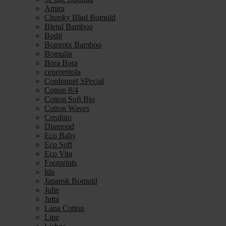
Amira
Chunky Blød Bomuld
Blend Bamboo
Bodil
Bommix Bamboo
Bomulin
Bora Bora
cenerentola
Cordonnet SPecial
Cotton 8/4
Cotton Soft Bio
Cotton Waves
Crealino
Diamond
Eco Baby
Eco Soft
Eco Vita
Footprints
Ida
Japansk Bomuld
Julie
Jutta
Lana Cotton
Line