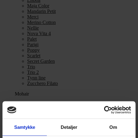
Lisboa
Maja Color
Mandarin Petit
Merci
Merino Cotton
Nellie
Nova Vita 4
Palet
Parigi
Poppy
Scarlet
Secret Garden
Trio
Trio 2
Tynn line
Zucchero Filato
Mohair
Se alle Mohair
angora
Bella
Bella Color
Desiderio
Samtykke
Detaljer
Om
Filnovo
Mulberry Silk