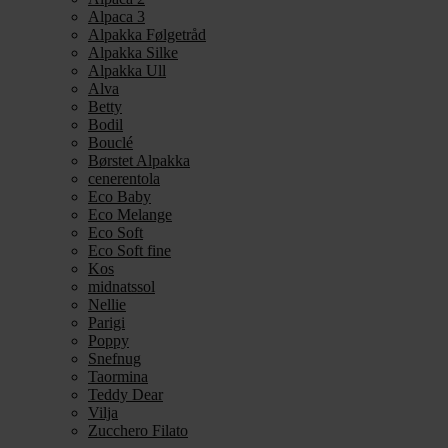
Alpaca 3
Alpakka Følgetråd
Alpakka Silke
Alpakka Ull
Alva
Betty
Bodil
Bouclé
Børstet Alpakka
cenerentola
Eco Baby
Eco Melange
Eco Soft
Eco Soft fine
Kos
midnatssol
Nellie
Parigi
Poppy
Snefnug
Taormina
Teddy Dear
Vilja
Zucchero Filato