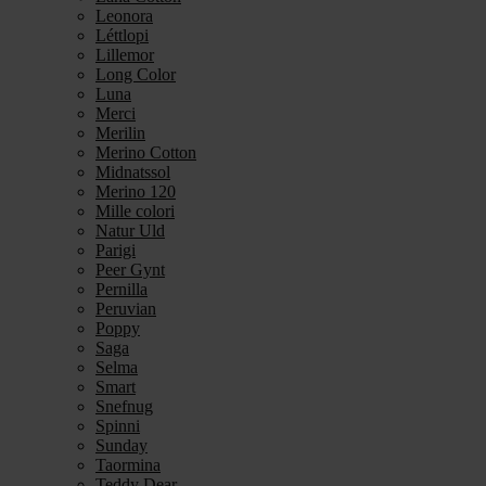
Leonora
Léttlopi
Lillemor
Long Color
Luna
Merci
Merilin
Merino Cotton
Midnatssol
Merino 120
Mille colori
Natur Uld
Parigi
Peer Gynt
Pernilla
Peruvian
Poppy
Saga
Selma
Smart
Snefnug
Spinni
Sunday
Taormina
Teddy Dear