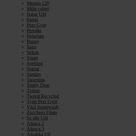
Merino 120
Mille colori
Natur Uld
Parigi
Peer Gynt
Pernilla
Peruvian
Poppy
Saga
Selma
Smart
Snefnug
Spinni
Sunday
Taormina
Teddy Dear
Tvinni
Tweed Recycled
Tynn Peer Gynt
Vital Superwash
Zucchero Filato
Se alle Uld
Alpaca 2
Alpaca 3
Alpakka Ull