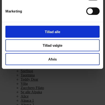
Alpakka Ull
Alva
Marketing
Betty
Bodil
Bouclé
Børstet Alpakka
cenerentola
Tillad alle
Eco Baby
Eco Melange
Eco Soft
Tillad valgte
Eco Soft fine
Kos
midnatssol
Nellie
Afvis
Parigi
Poppy
Snefnug
Taormina
Teddy Dear
Vilja
Zucchero Filato
Se alle Alpaka
Alice
Alpaca 1
Alpaca 2