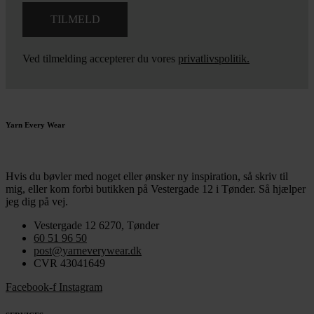
Ved tilmelding accepterer du vores
privatlivspolitik.
Yarn Every Wear
Hvis du bøvler med noget eller ønsker ny inspiration, så skriv til
mig
,
eller kom forbi butikken på Vestergade 12 i Tønder. Så hjælper
jeg dig på vej.
Vestergade 12 6270, Tønder
60 51 96 50
post@yarneverywear.dk
CVR 43041649
Facebook-f
Instagram