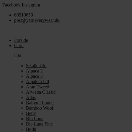
Videre
Facebook
Instagram
til
60519650
indhold
post@yarneverywear.dk
Forside
Garn
Uld
Se alle Uld
Alpaca 2
Alpaca 3
Alpakka Ull
Aran Tweed
Arwetta Classic
Atlas
Babyull Lanett
Bamboo Wool
Betty
Bio Lana
Bio Lana Fine
Bodil