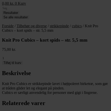
0,00
kr.
0
Kurv
Search
...
Resultater
Se alle resultater
Forside
/
Tilbehør og diverse
/
strikkepinde
/
cubics
/ Knit Pro
Cubics – kort spids – str. 5,5 mm
Knit Pro Cubics – kort spids – str. 5,5 mm
75,00
kr.
Knit
Pro
Tilføj til kurv
Cubics
-
Beskrivelse
kort
spids
Knit Pro Cubics er strikkepinde lavet i højtpoleret birketræ, som gør
-
at tråden glider let og elegant på pinden.
str.
Cubics er særligt anvendelig for personer med gigt i fingrene.
5,5
mm
Relaterede varer
antal