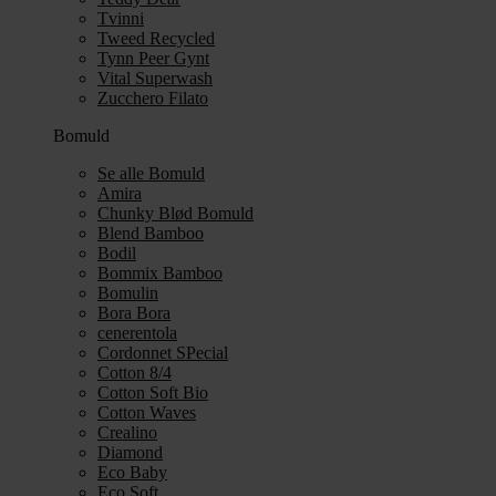
Tvinni
Tweed Recycled
Tynn Peer Gynt
Vital Superwash
Zucchero Filato
Bomuld
Se alle Bomuld
Amira
Chunky Blød Bomuld
Blend Bamboo
Bodil
Bommix Bamboo
Bomulin
Bora Bora
cenerentola
Cordonnet SPecial
Cotton 8/4
Cotton Soft Bio
Cotton Waves
Crealino
Diamond
Eco Baby
Eco Soft