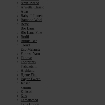
Aran Tweed
Arwetta Classic
Atlas
Babyull Lanett
Bamboo Wool
Betty
Bio Lana
Bio Lana Fine
Bodil
Bumle Bee
Cloud
Eco Melange
Faroese Yarn
Filnovo
Footprints
Fritidsgarn
Highland
Hjerte Fine
Isager Tweed
Jensen
kamma
Knitcol
Kos
Lamatweed
Lana Cotton