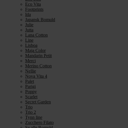
Eco Vita
Footprints
Ida
Japansk Bomuld
Julie
Jutta
Lana Cotton
Line
Lisboa
Maja Color
Mandarin Petit
Merci
Merino Cotton
Nellie
Nova Vita 4
Palet
Parigi
Poppy
Scarlet
Secret Garden
Trio
Trio 2
Tynn line
Zucchero Filato
Se alle Bomuld