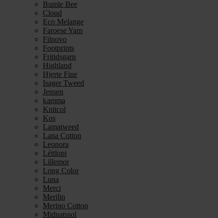
Bumle Bee
Cloud
Eco Melange
Faroese Yarn
Filnovo
Footprints
Fritidsgarn
Highland
Hjerte Fine
Isager Tweed
Jensen
kamma
Knitcol
Kos
Lamatweed
Lana Cotton
Leonora
Léttlopi
Lillemor
Long Color
Luna
Merci
Merilin
Merino Cotton
Midnatssol