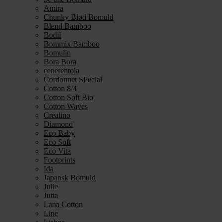
Amira
Chunky Blød Bomuld
Blend Bamboo
Bodil
Bommix Bamboo
Bomulin
Bora Bora
cenerentola
Cordonnet SPecial
Cotton 8/4
Cotton Soft Bio
Cotton Waves
Crealino
Diamond
Eco Baby
Eco Soft
Eco Vita
Footprints
Ida
Japansk Bomuld
Julie
Jutta
Lana Cotton
Line