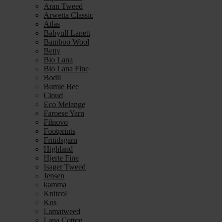
Aran Tweed
Arwetta Classic
Atlas
Babyull Lanett
Bamboo Wool
Betty
Bio Lana
Bio Lana Fine
Bodil
Bumle Bee
Cloud
Eco Melange
Faroese Yarn
Filnovo
Footprints
Fritidsgarn
Highland
Hjerte Fine
Isager Tweed
Jensen
kamma
Knitcol
Kos
Lamatweed
Lana Cotton