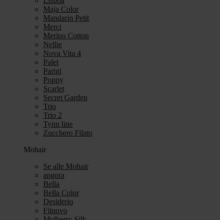
Lisboa
Maja Color
Mandarin Petit
Merci
Merino Cotton
Nellie
Nova Vita 4
Palet
Parigi
Poppy
Scarlet
Secret Garden
Trio
Trio 2
Tynn line
Zucchero Filato
Mohair
Se alle Mohair
angora
Bella
Bella Color
Desiderio
Filnovo
Mulberry Silk