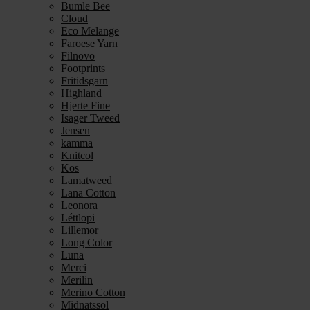
Bumle Bee
Cloud
Eco Melange
Faroese Yarn
Filnovo
Footprints
Fritidsgarn
Highland
Hjerte Fine
Isager Tweed
Jensen
kamma
Knitcol
Kos
Lamatweed
Lana Cotton
Leonora
Léttlopi
Lillemor
Long Color
Luna
Merci
Merilin
Merino Cotton
Midnatssol