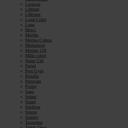
Leonora
Léttlopi
Lillemor
Long Color
Luna
Merci
Merilin
Merino Cotton
Midnatssol
Merino 120
Mille colori
Natur Uld
Parigi
Peer Gynt
Pernilla
Peruvian
Poppy
Saga
Selma
Smart
Snefnug
Spinni
Sunday
Taormina
Teddy Dear