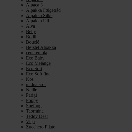
Alpaca 3
Alpakka Følgetråd
Alpakka Silke
Alpakka Ull
Alva
Betty
Bodil
Bouclé
Børstet Alpakka
cenerentola
Eco Baby
Eco Melange
Eco Soft
Eco Soft fine
Kos
midnatssol
Nellie
Parigi
Poppy
Snefnug
Taormina
Teddy Dear
Vilja
Zucchero Filato