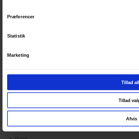
Privatlivspolitik
Cookiepolitik
Præferencer
Handelsbetingelser
Privatlivspolitik
Cookiepolitik
Statistik
OM OS
Marketing
Om Yarn Every Wear
Om Yarn Every Wear
ÅBNINGSTIDER
Tillad al
Mandag – Fredag 10:00 – 17:30
Lørdag 10:00 – 14:00
Tillad val
Copyright © 2022.
Design & hosting by Webhuset Ballum ApS
Afvis
Dansk