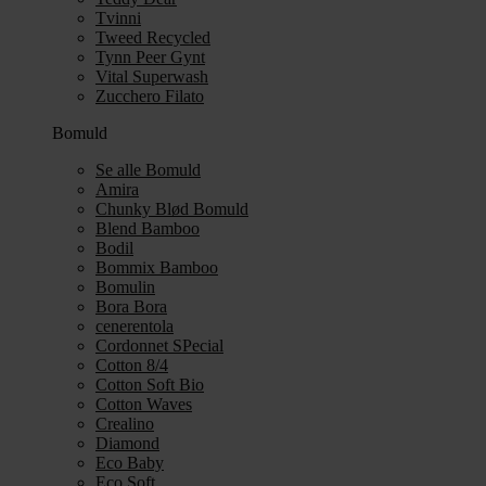
Tvinni
Tweed Recycled
Tynn Peer Gynt
Vital Superwash
Zucchero Filato
Bomuld
Se alle Bomuld
Amira
Chunky Blød Bomuld
Blend Bamboo
Bodil
Bommix Bamboo
Bomulin
Bora Bora
cenerentola
Cordonnet SPecial
Cotton 8/4
Cotton Soft Bio
Cotton Waves
Crealino
Diamond
Eco Baby
Eco Soft