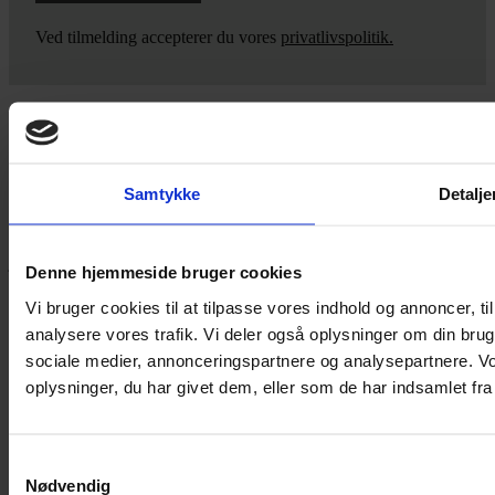
Ved tilmelding accepterer du vores
privatlivspolitik.
Yarn Every Wear
Samtykke
Detalje
Hvis du bøvler med noget eller ønsker ny inspiration, så skriv til
mig
,
eller kom forbi butikken på Vestergade 12 i Tønder. Så hjælper
jeg dig på vej.
Denne hjemmeside bruger cookies
Vestergade 12 6270, Tønder
Vi bruger cookies til at tilpasse vores indhold og annoncer, til 
60 51 96 50
analysere vores trafik. Vi deler også oplysninger om din br
post@yarneverywear.dk
sociale medier, annonceringspartnere og analysepartnere. V
CVR 43041649
oplysninger, du har givet dem, eller som de har indsamlet fra 
Facebook-f
Instagram
SERVICES
Samtykkevalg
Nødvendig
Handelsbetingelser