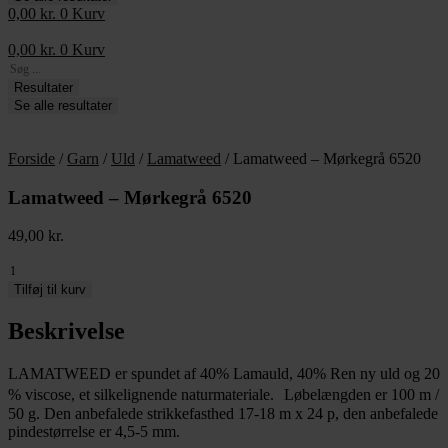
0,00
kr.
0
Kurv
0,00
kr.
0
Kurv
Search
...
Resultater
Se alle resultater
Forside
/
Garn
/
Uld
/
Lamatweed
/ Lamatweed – Mørkegrå 6520
Lamatweed – Mørkegrå 6520
49,00
kr.
Lamatweed
-
Tilføj til kurv
Mørkegrå
6520
Beskrivelse
antal
LAMATWEED er spundet af 40% Lamauld, 40% Ren ny uld og 20
% viscose, et silkelignende naturmateriale. Løbelængden er 100 m /
50 g. Den anbefalede strikkefasthed 17-18 m x 24 p, den anbefalede
pindestørrelse er 4,5-5 mm.