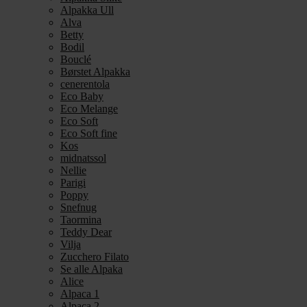
Alpakka Ull
Alva
Betty
Bodil
Bouclé
Børstet Alpakka
cenerentola
Eco Baby
Eco Melange
Eco Soft
Eco Soft fine
Kos
midnatssol
Nellie
Parigi
Poppy
Snefnug
Taormina
Teddy Dear
Vilja
Zucchero Filato
Se alle Alpaka
Alice
Alpaca 1
Alpaca 2