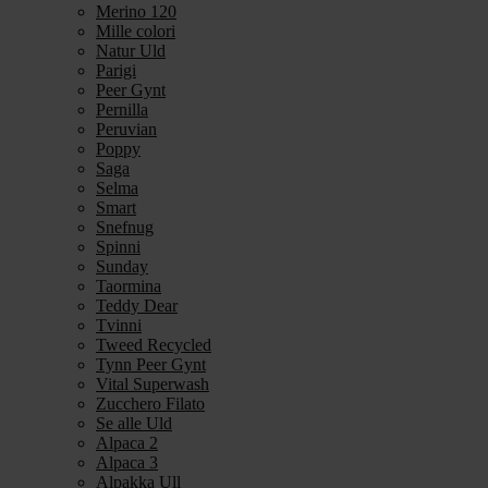
Merino 120
Mille colori
Natur Uld
Parigi
Peer Gynt
Pernilla
Peruvian
Poppy
Saga
Selma
Smart
Snefnug
Spinni
Sunday
Taormina
Teddy Dear
Tvinni
Tweed Recycled
Tynn Peer Gynt
Vital Superwash
Zucchero Filato
Se alle Uld
Alpaca 2
Alpaca 3
Alpakka Ull