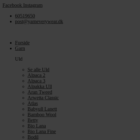
Videre
Facebook
Instagram
til
60519650
indhold
post@yarneverywear.dk
Forside
Garn
Uld
Se alle Uld
Alpaca 2
Alpaca 3
Alpakka Ull
Aran Tweed
Arwetta Classic
Atlas
Babyull Lanett
Bamboo Wool
Betty
Bio Lana
Bio Lana Fine
Bodil