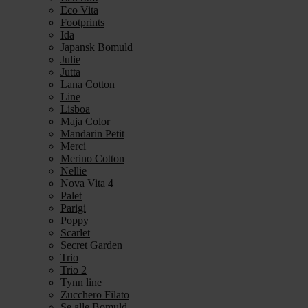
Eco Vita
Footprints
Ida
Japansk Bomuld
Julie
Jutta
Lana Cotton
Line
Lisboa
Maja Color
Mandarin Petit
Merci
Merino Cotton
Nellie
Nova Vita 4
Palet
Parigi
Poppy
Scarlet
Secret Garden
Trio
Trio 2
Tynn line
Zucchero Filato
Se alle Bomuld