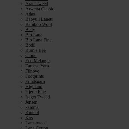
Aran Tweed
Arwetta Classic
Atlas
Babyull Lanett
Bamboo Wool
Betty
Bio Lana
Bio Lana Fine
Bodil
Bumle Bee
Cloud
Eco Melange
Faroese Yarn
Filnovo
Footprints
Fritidsgarn
Highland
Hjerte Fine
Isager Tweed
Jensen
kamma
Knitcol
Kos
Lamatweed
Lana Cotton