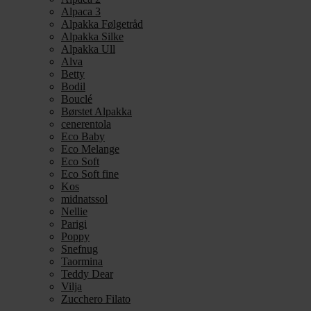
Alpaca 3
Alpakka Følgetråd
Alpakka Silke
Alpakka Ull
Alva
Betty
Bodil
Bouclé
Børstet Alpakka
cenerentola
Eco Baby
Eco Melange
Eco Soft
Eco Soft fine
Kos
midnatssol
Nellie
Parigi
Poppy
Snefnug
Taormina
Teddy Dear
Vilja
Zucchero Filato