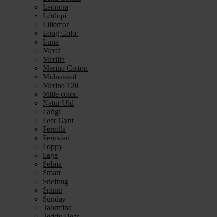
Leonora
Léttlopi
Lillemor
Long Color
Luna
Merci
Merilin
Merino Cotton
Midnatssol
Merino 120
Mille colori
Natur Uld
Parigi
Peer Gynt
Pernilla
Peruvian
Poppy
Saga
Selma
Smart
Snefnug
Spinni
Sunday
Taormina
Teddy Dear