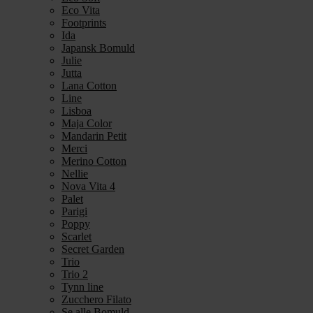
Eco Vita
Footprints
Ida
Japansk Bomuld
Julie
Jutta
Lana Cotton
Line
Lisboa
Maja Color
Mandarin Petit
Merci
Merino Cotton
Nellie
Nova Vita 4
Palet
Parigi
Poppy
Scarlet
Secret Garden
Trio
Trio 2
Tynn line
Zucchero Filato
Se alle Bomuld