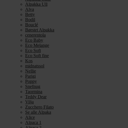
Alpakka Ull
Alva
Betty
Bodil
Bouclé
Børstet Alpakka
cenerentola
Eco Baby
Eco Melange
Eco Soft
Eco Soft fine
Kos
midnatssol
Nellie
Parigi
Poppy
Snefnug
Taormina
Teddy Dear
Vilja
Zucchero Filato
Se alle Alpaka
Alice
Alpaca 1
Alpaca 2