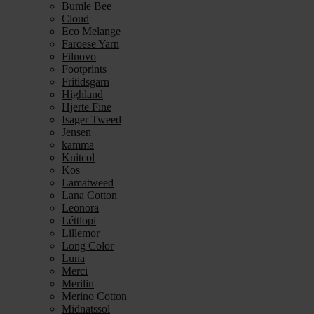
Bumle Bee
Cloud
Eco Melange
Faroese Yarn
Filnovo
Footprints
Fritidsgarn
Highland
Hjerte Fine
Isager Tweed
Jensen
kamma
Knitcol
Kos
Lamatweed
Lana Cotton
Leonora
Léttlopi
Lillemor
Long Color
Luna
Merci
Merilin
Merino Cotton
Midnatssol