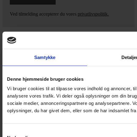
Ved tilmelding accepterer du vores
privatlivspolitik.
Yarn Every Wear
Samtykke
Detalje
Hvis du bøvler med noget eller ønsker ny inspiration, så skriv til
mig
,
eller kom forbi butikken på Vestergade 12 i Tønder. Så hjælper
jeg dig på vej.
Denne hjemmeside bruger cookies
Vestergade 12 6270, Tønder
Vi bruger cookies til at tilpasse vores indhold og annoncer, til 
60 51 96 50
analysere vores trafik. Vi deler også oplysninger om din br
post@yarneverywear.dk
sociale medier, annonceringspartnere og analysepartnere. V
CVR 43041649
oplysninger, du har givet dem, eller som de har indsamlet fra 
Facebook-f
Instagram
SERVICES
Samtykkevalg