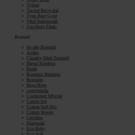
Tvinni
Tweed Recycled
Tynn Peer Gynt
Vital Superwash
Zucchero Filato
Bomuld
Se alle Bomuld
Amira
Chunky Blød Bomuld
Blend Bamboo
Bodil
Bommix Bamboo
Bomulin
Bora Bora
cenerentola
Cordonnet SPecial
Cotton 8/4
Cotton Soft Bio
Cotton Waves
Crealino
Diamond
Eco Baby
Eco Soft