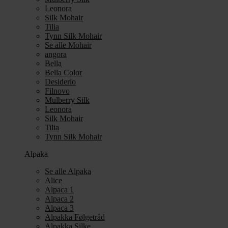
Leonora
Silk Mohair
Tilia
Tynn Silk Mohair
Se alle Mohair
angora
Bella
Bella Color
Desiderio
Filnovo
Mulberry Silk
Leonora
Silk Mohair
Tilia
Tynn Silk Mohair
Alpaka
Se alle Alpaka
Alice
Alpaca 1
Alpaca 2
Alpaca 3
Alpakka Følgetråd
Alpakka Silke