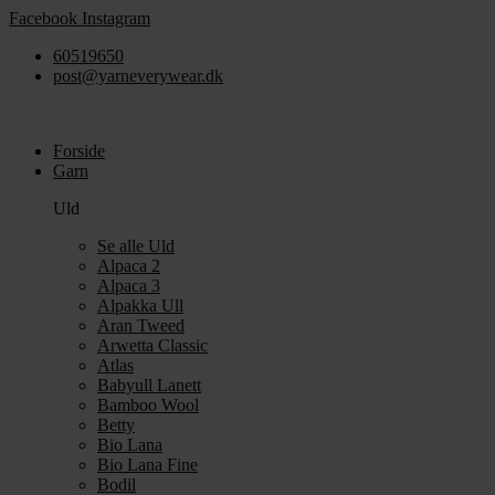
Videre
Facebook
Instagram
til
60519650
indhold
post@yarneverywear.dk
Forside
Garn
Uld
Se alle Uld
Alpaca 2
Alpaca 3
Alpakka Ull
Aran Tweed
Arwetta Classic
Atlas
Babyull Lanett
Bamboo Wool
Betty
Bio Lana
Bio Lana Fine
Bodil