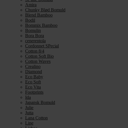
Amira
Chunky Blød Bomuld
Blend Bamboo
Bodil
Bommix Bamboo
Bomulin
Bora Bora
cenerentola
Cordonnet SPecial
Cotton 8/4
Cotton Soft Bio
Cotton Waves
Crealino
Diamond
Eco Baby
Eco Soft
Eco Vita
Footprints
Ida
Japansk Bomuld
Julie
Jutta
Lana Cotton
Line