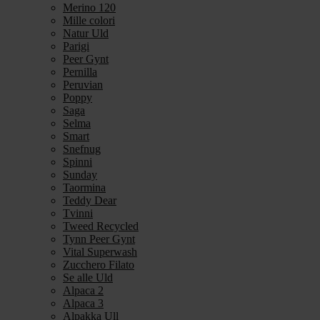
Merino 120
Mille colori
Natur Uld
Parigi
Peer Gynt
Pernilla
Peruvian
Poppy
Saga
Selma
Smart
Snefnug
Spinni
Sunday
Taormina
Teddy Dear
Tvinni
Tweed Recycled
Tynn Peer Gynt
Vital Superwash
Zucchero Filato
Se alle Uld
Alpaca 2
Alpaca 3
Alpakka Ull