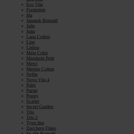
Eco Vita
Footprints
Ida
Japansk Bomuld
Julie
Jutta
Lana Cotton
Line
Lisboa
Maja Color
Mandarin Petit
Merci
Merino Cotton
Nellie
Nova Vita 4
Palet
Parigi
Poppy
Scarlet
Secret Garden
Trio
Trio 2
Tynn line
Zucchero Filato
Se alle Bomuld