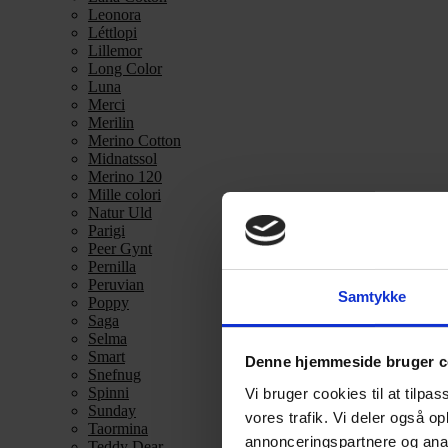
Leonora
Léttlopi
Lillemor
Long Color
Luna
Merci
Merilin
Merino Cotton
Midnatssol
Merino 120
Mille colori
Natur Uld
Parigi
Peer Gynt
Pernilla
Peruvian
Samtykke
Poppy
Saga
Selma
Smart
Denne hjemmeside bruger c
Snefnug
Spinni
Vi bruger cookies til at tilpas
Sunday
vores trafik. Vi deler også 
Taormina
annonceringspartnere og anal
Teddy Dear