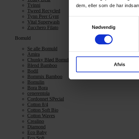
Tvinni
dem, eller som de har indsaml
Tweed Recycled
Tynn Peer Gynt
Samtykkevalg
Vital Superwash
Nødvendig
Zucchero Filato
Bomuld
Se alle Bomuld
Amira
Chunky Blød Bomuld
Afvis
Blend Bamboo
Bodil
Bommix Bamboo
Bomulin
Bora Bora
cenerentola
Cordonnet SPecial
Cotton 8/4
Cotton Soft Bio
Cotton Waves
Crealino
Diamond
Eco Baby
Eco Soft