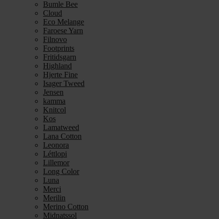
Bumle Bee
Cloud
Eco Melange
Faroese Yarn
Filnovo
Footprints
Fritidsgarn
Highland
Hjerte Fine
Isager Tweed
Jensen
kamma
Knitcol
Kos
Lamatweed
Lana Cotton
Leonora
Léttlopi
Lillemor
Long Color
Luna
Merci
Merilin
Merino Cotton
Midnatssol