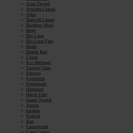
Aran Tweed
Arwetta Classic
Atlas
Babyull Lanett
Bamboo Wool
Betty
Bio Lana
Bio Lana Fine
Bodil
Bumle Bee
Cloud
Eco Melange
Faroese Yarn
Filnovo
Footprints
Fritidsgarn
Highland
Hjerte Fine
Isager Tweed
Jensen
kamma
Knitcol
Kos
Lamatweed
Lana Cotton