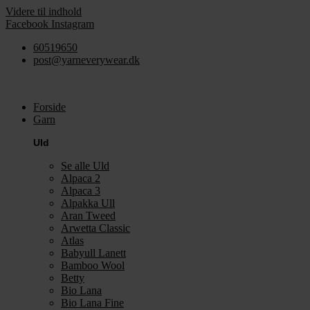
Videre til indhold
Facebook
Instagram
60519650
post@yarneverywear.dk
Forside
Garn
Uld
Se alle Uld
Alpaca 2
Alpaca 3
Alpakka Ull
Aran Tweed
Arwetta Classic
Atlas
Babyull Lanett
Bamboo Wool
Betty
Bio Lana
Bio Lana Fine