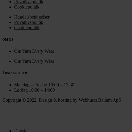
Privatlivspolitik
Cookiepolitik
Handelsbetingelser
Privatlivspolitik
Cookiepolitik
OM OS
Om Yarn Every Wear
Om Yarn Every Wear
ÅBNINGSTIDER
Mandag – Fredag 10:00 – 17:30
Lørdag 10:00 – 14:00
Copyright © 2022.
Design & hosting by Webhuset Ballum ApS
Dansk