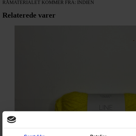
RÅMATERIALET KOMMER FRA: INDIEN
Relaterede varer