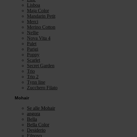
Lisboa
Maja Color
Mandarin Petit
Merci
Merino Cotton
Nellie
Nova Vita 4
Palet
Parigi
Poppy
Scarlet
Secret Garden
Trio
Trio 2
Tynn line
Zucchero Filato
Mohair
Se alle Mohair
angora
Bella
Bella Color
Desiderio
Filnovo