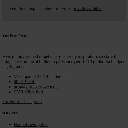
Ved tilmelding accepterer du vores
privatlivspolitik.
Yarn Every Wear
Hvis du bøvler med noget eller ønsker ny inspiration, så skriv til
mig
,
eller kom forbi butikken på Vestergade 12 i Tønder. Så hjælper
jeg dig på vej.
Vestergade 12 6270, Tønder
60 51 96 50
post@yarneverywear.dk
CVR 43041649
Facebook-f
Instagram
SERVICES
Handelsbetingelser