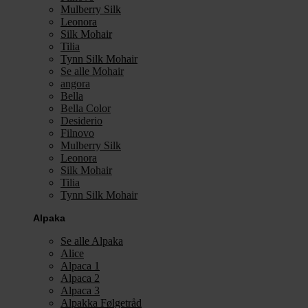
Mulberry Silk
Leonora
Silk Mohair
Tilia
Tynn Silk Mohair
Se alle Mohair
angora
Bella
Bella Color
Desiderio
Filnovo
Mulberry Silk
Leonora
Silk Mohair
Tilia
Tynn Silk Mohair
Alpaka
Se alle Alpaka
Alice
Alpaca 1
Alpaca 2
Alpaca 3
Alpakka Følgetråd