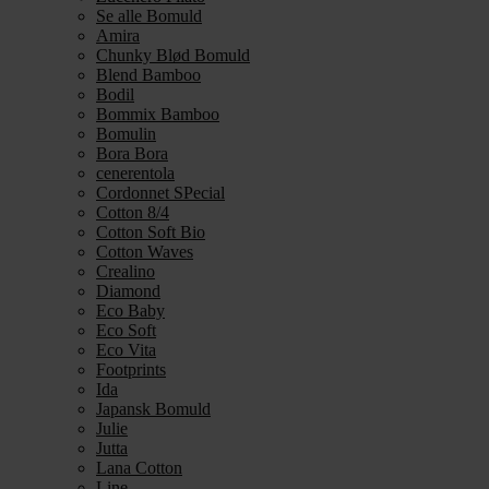
Se alle Bomuld
Amira
Chunky Blød Bomuld
Blend Bamboo
Bodil
Bommix Bamboo
Bomulin
Bora Bora
cenerentola
Cordonnet SPecial
Cotton 8/4
Cotton Soft Bio
Cotton Waves
Crealino
Diamond
Eco Baby
Eco Soft
Eco Vita
Footprints
Ida
Japansk Bomuld
Julie
Jutta
Lana Cotton
Line