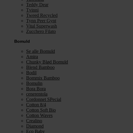
Teddy Dear
Tvinni
Tweed Recycled
Tynn Peer Gynt
Vital Superwash
Zucchero Filato
Bomuld
Se alle Bomuld
Amira
Chunky Blød Bomuld
Blend Bamboo
Bodil
Bommix Bamboo
Bomulin
Bora Bora
cenerentola
Cordonnet SPecial
Cotton 8/4
Cotton Soft Bio
Cotton Waves
Crealino
Diamond
Eco Baby