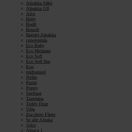
Alpakka Silke
Alpakka Ull
Alva
Betty
Bodil
Bouclé
Børstet Alpakka
cenerentola
Eco Baby
Eco Melange
Eco Soft
Eco Soft fine
Kos
midnatssol
Nellie
Parigi
Poppy
Snefnug
Taormina
Teddy Dear
Vilja
Zucchero Filato
Se alle Alpaka
Alice
Alpaca 1