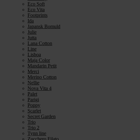
Eco Soft
Eco Vita
Footprints
Ida
Japansk Bomuld
Julie
Jutta
Lana Cotton
Line
Lisboa
Maja Color
Mandarin Petit
Merci
Merino Cotton
Nellie
Nova Vita 4
Palet
Parigi
Poppy
Scarlet
Secret Garden
Trio
Trio 2
Tynn line
Zucchero Filato