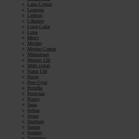
Lana Cotton
Leonora
Léttlopi
Lillemor
Long Color
Luna
Merci
Merilin
Merino Cotton
Midnatssol
Merino 120
Mille colori
Natur Uld
Parigi
Peer Gynt
Pernilla
Peruvian
Poppy
Saga
Selma
Smart
Snefnug
Spinni
Sunday
Taormina