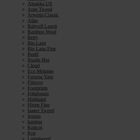
Alpakka Ull
Aran Tweed
Arwetta Classic
Atlas
Babyull Lanett
Bamboo Wool
Betty
Bio Lana
Bio Lana Fine
Bodil
Bumle Bee
Cloud
Eco Melange
Faroese Yarn
Filnovo
Footprints
Fritidsgarn
Highland
Hjerte Fine
Isager Tweed
Jensen
kamma
Knitcol
Kos
Lamatweed