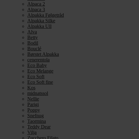
Alpaca 2
Alpaca 3
Alpakka Følgetråd
Alpakka Silke
Alpakka Ull
Alva
Betty
Bodil
Bouclé
Børstet Alpakka
cenerentola
Eco Baby
Eco Melange
Eco Soft
Eco Soft fine
Kos
midnatssol
Nellie
Parigi
Poppy
Snefnug
Taormina
Teddy Dear
Vilja
Zucchero Filato