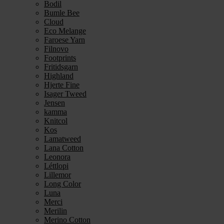
Bodil
Bumle Bee
Cloud
Eco Melange
Faroese Yarn
Filnovo
Footprints
Fritidsgarn
Highland
Hjerte Fine
Isager Tweed
Jensen
kamma
Knitcol
Kos
Lamatweed
Lana Cotton
Leonora
Léttlopi
Lillemor
Long Color
Luna
Merci
Merilin
Merino Cotton