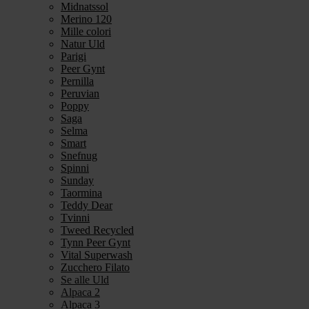
Midnatssol
Merino 120
Mille colori
Natur Uld
Parigi
Peer Gynt
Pernilla
Peruvian
Poppy
Saga
Selma
Smart
Snefnug
Spinni
Sunday
Taormina
Teddy Dear
Tvinni
Tweed Recycled
Tynn Peer Gynt
Vital Superwash
Zucchero Filato
Se alle Uld
Alpaca 2
Alpaca 3