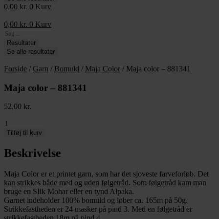
0,00
kr.
0
Kurv
0,00
kr.
0
Kurv
Search
...
Resultater
Se alle resultater
Forside
/
Garn
/
Bomuld
/
Maja Color
/ Maja color – 881341
Maja color – 881341
52,00
kr.
Maja
color
Tilføj til kurv
-
881341
Beskrivelse
antal
Maja Color er et printet garn, som har det sjoveste farveforløb. Det
kan strikkes både med og uden følgetråd. Som følgetråd kam man
bruge en SIlk Mohar eller en tynd Alpaka.
Garnet indeholder 100% bomuld og løber ca. 165m på 50g.
Strikkefastheden er 24 masker på pind 3. Med en følgetråd er
strikkefastheden 18m på pind 4.