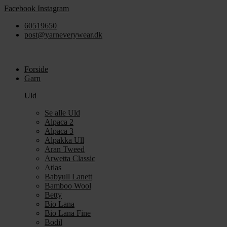
Videre
Facebook
Instagram
til
60519650
indhold
post@yarneverywear.dk
Forside
Garn
Uld
Se alle Uld
Alpaca 2
Alpaca 3
Alpakka Ull
Aran Tweed
Arwetta Classic
Atlas
Babyull Lanett
Bamboo Wool
Betty
Bio Lana
Bio Lana Fine
Bodil