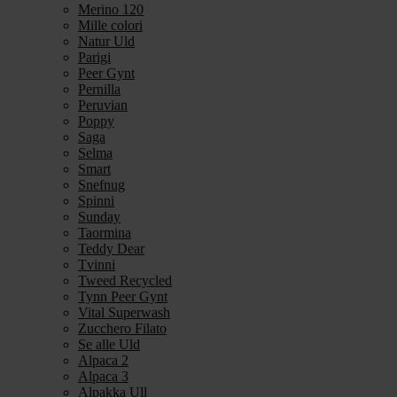
Merino 120
Mille colori
Natur Uld
Parigi
Peer Gynt
Pernilla
Peruvian
Poppy
Saga
Selma
Smart
Snefnug
Spinni
Sunday
Taormina
Teddy Dear
Tvinni
Tweed Recycled
Tynn Peer Gynt
Vital Superwash
Zucchero Filato
Se alle Uld
Alpaca 2
Alpaca 3
Alpakka Ull