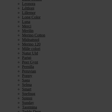
Leonora
Léttlopi
Lillemor
Long Color
Luna
Merci
Merilin
Merino Cotton
Midnatssol
Merino 120
Mille colori
Natur Uld
Parigi
Peer Gynt
Pernilla
Peruvian
Poppy
Saga
Selma
Smart
Snefnug
Spinni
Sunday
Taormina
Teddy Dear