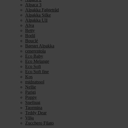
Alpaca 3
Alpakka Følgetråd
Alpakka Silke
Alpakka Ull
Alva
Betty
Bodil
Bouclé
Børstet Alpakka
cenerentola
Eco Baby
Eco Melange
Eco Soft
Eco Soft fine
Kos
midnatssol
Nellie
Parigi
Poppy
Snefnug
Taormina
Teddy Dear
Vilja
Zucchero Filato