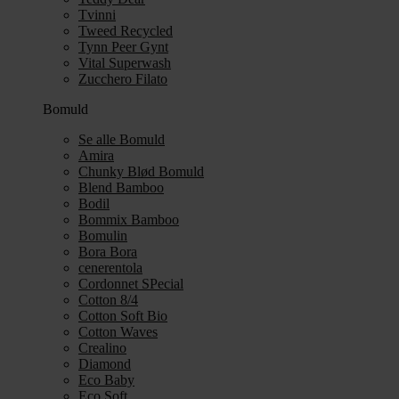
Tvinni
Tweed Recycled
Tynn Peer Gynt
Vital Superwash
Zucchero Filato
Bomuld
Se alle Bomuld
Amira
Chunky Blød Bomuld
Blend Bamboo
Bodil
Bommix Bamboo
Bomulin
Bora Bora
cenerentola
Cordonnet SPecial
Cotton 8/4
Cotton Soft Bio
Cotton Waves
Crealino
Diamond
Eco Baby
Eco Soft