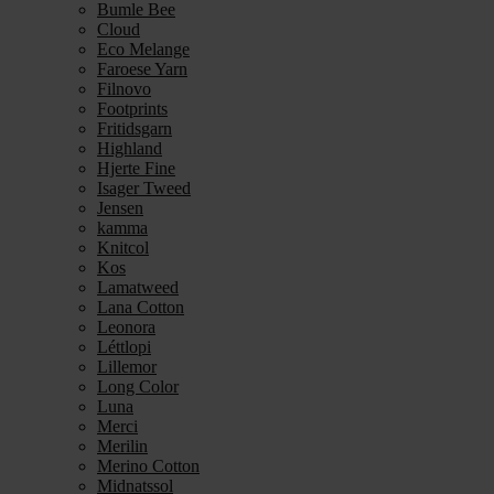
Bumle Bee
Cloud
Eco Melange
Faroese Yarn
Filnovo
Footprints
Fritidsgarn
Highland
Hjerte Fine
Isager Tweed
Jensen
kamma
Knitcol
Kos
Lamatweed
Lana Cotton
Leonora
Léttlopi
Lillemor
Long Color
Luna
Merci
Merilin
Merino Cotton
Midnatssol