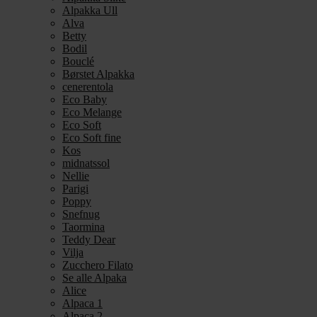
Alpakka Ull
Alva
Betty
Bodil
Bouclé
Børstet Alpakka
cenerentola
Eco Baby
Eco Melange
Eco Soft
Eco Soft fine
Kos
midnatssol
Nellie
Parigi
Poppy
Snefnug
Taormina
Teddy Dear
Vilja
Zucchero Filato
Se alle Alpaka
Alice
Alpaca 1
Alpaca 2