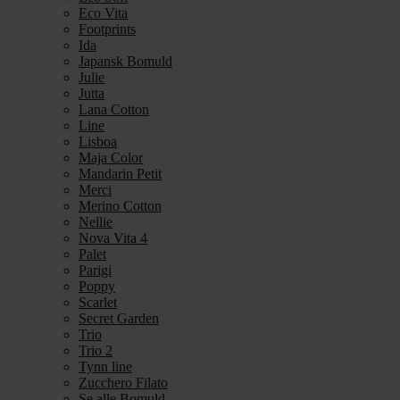
Eco Vita
Footprints
Ida
Japansk Bomuld
Julie
Jutta
Lana Cotton
Line
Lisboa
Maja Color
Mandarin Petit
Merci
Merino Cotton
Nellie
Nova Vita 4
Palet
Parigi
Poppy
Scarlet
Secret Garden
Trio
Trio 2
Tynn line
Zucchero Filato
Se alle Bomuld