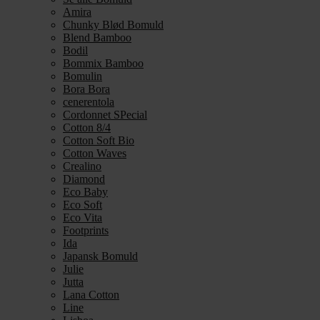
Amira
Chunky Blød Bomuld
Blend Bamboo
Bodil
Bommix Bamboo
Bomulin
Bora Bora
cenerentola
Cordonnet SPecial
Cotton 8/4
Cotton Soft Bio
Cotton Waves
Crealino
Diamond
Eco Baby
Eco Soft
Eco Vita
Footprints
Ida
Japansk Bomuld
Julie
Jutta
Lana Cotton
Line