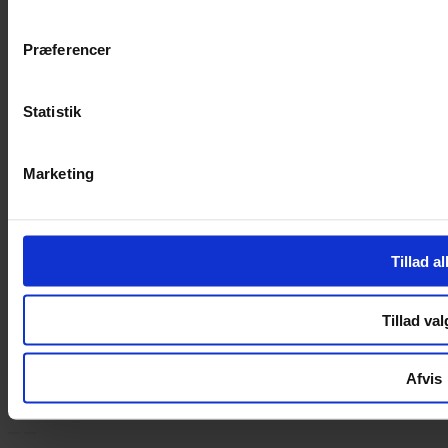
Handelsbetingelser
Privatlivspolitik
Cookiepolitik
Præferencer
Handelsbetingelser
Privatlivspolitik
Statistik
Cookiepolitik
OM OS
Marketing
Om Yarn Every Wear
Om Yarn Every Wear
Tillad al
ÅBNINGSTIDER
Mandag – Fredag 10:00 – 17:30
Tillad val
Lørdag 10:00 – 14:00
Copyright © 2022.
Design & hosting by Webhuset Ballum ApS
Afvis