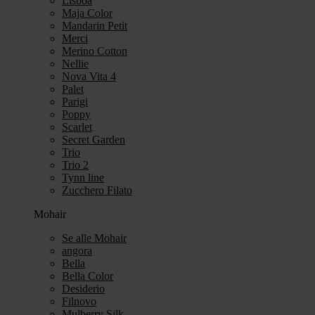
Lisboa
Maja Color
Mandarin Petit
Merci
Merino Cotton
Nellie
Nova Vita 4
Palet
Parigi
Poppy
Scarlet
Secret Garden
Trio
Trio 2
Tynn line
Zucchero Filato
Mohair
Se alle Mohair
angora
Bella
Bella Color
Desiderio
Filnovo
Mulberry Silk