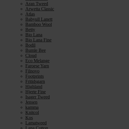
Aran Tweed
Arwetta Classic
Atlas
Babyull Lanett
Bamboo Wool
Betty
Bio Lana
Bio Lana Fine
Bodil
Bumle Bee
Cloud
Eco Melange
Faroese Yarn
Filnovo
Footprints
Fritidsgarn
Highland
Hjerte Fine
Isager Tweed
Jensen
kamma
Knitcol
Kos
Lamatweed
Lana Cotton