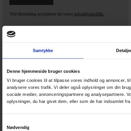
Ved tilmelding accepterer du vores
privatlivspolitik.
Yarn Every Wear
Samtykke
Detalje
Hvis du bøvler med noget eller ønsker ny inspiration, så skriv til
mig
,
eller kom forbi butikken på Vestergade 12 i Tønder. Så hjælper
Denne hjemmeside bruger cookies
jeg dig på vej.
Vi bruger cookies til at tilpasse vores indhold og annoncer, til 
Vestergade 12 6270, Tønder
analysere vores trafik. Vi deler også oplysninger om din br
60 51 96 50
post@yarneverywear.dk
sociale medier, annonceringspartnere og analysepartnere. V
CVR 43041649
oplysninger, du har givet dem, eller som de har indsamlet fra 
Facebook-f
Instagram
Samtykkevalg
SERVICES
Nødvendig