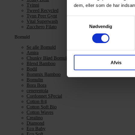
Tvinni
dem, eller som de har indsaml
Tweed Recycled
Tynn Peer Gynt
Samtykkevalg
Vital Superwash
Nødvendig
Zucchero Filato
Bomuld
Se alle Bomuld
Amira
Chunky Blød Bomuld
Afvis
Blend Bamboo
Bodil
Bommix Bamboo
Bomulin
Bora Bora
cenerentola
Cordonnet SPecial
Cotton 8/4
Cotton Soft Bio
Cotton Waves
Crealino
Diamond
Eco Baby
Eco Soft