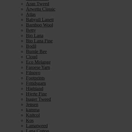
Aran Tweed
Arwetta Classic
Atlas
Babyull Lanett
Bamboo Wool
Betty
Bio Lana
Bio Lana Fine
Bodil
Bumle Bee
Cloud
Eco Melange
Faroese Yarn
Filnovo
Footprints
Fritidsgarn
Highland
Hjerte Fine
Isager Tweed
Jensen
kamma
Knitcol
Kos
Lamatweed
Lana Cotton