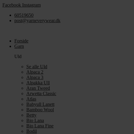
Videre
Facebook
Instagram
til
60519650
indhold
post@yarneverywear.dk
Forside
Garn
Uld
Se alle Uld
Alpaca 2
Alpaca 3
Alpakka Ull
Aran Tweed
Arwetta Classic
Atlas
Babyull Lanett
Bamboo Wool
Betty
Bio Lana
Bio Lana Fine
Bodil