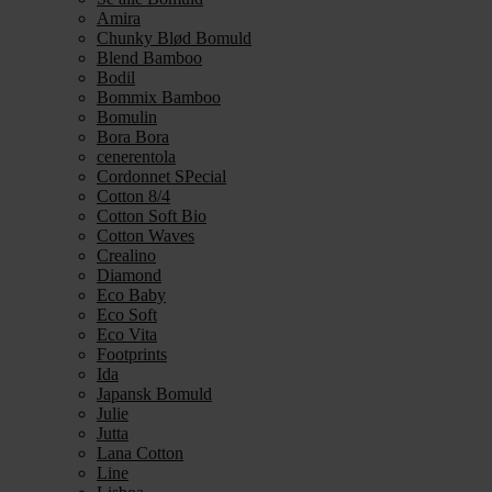
Amira
Chunky Blød Bomuld
Blend Bamboo
Bodil
Bommix Bamboo
Bomulin
Bora Bora
cenerentola
Cordonnet SPecial
Cotton 8/4
Cotton Soft Bio
Cotton Waves
Crealino
Diamond
Eco Baby
Eco Soft
Eco Vita
Footprints
Ida
Japansk Bomuld
Julie
Jutta
Lana Cotton
Line