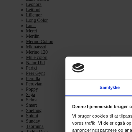
Leonora
Léttlopi
Lillemor
Long Color
Luna
Merci
Merilin
Merino Cotton
Midnatssol
Merino 120
Mille colori
Natur Uld
Parigi
Peer Gynt
Pernilla
Peruvian
Samtykke
Poppy
Saga
Selma
Smart
Denne hjemmeside bruger c
Snefnug
Spinni
Vi bruger cookies til at tilpas
Sunday
vores trafik. Vi deler også 
Taormina
annonceringspartnere og anal
Teddy Dear