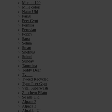
Merino 120
Mille colori
Natur Uld
Parigi
Peer Gynt
Pernilla
Peruvian
Poppy
Saga
Selma
Smart
Snefnug
Spinni
Sunday
Taormina
Teddy Dear
Tvinni
Tweed Recycled
Tynn Peer Gynt
Vital Superwash
Zucchero Filato
Se alle Uld
Alpaca 2
Alpaca 3
Alpakka Ull