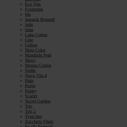
Eco Vita
Footprints
Ida
Japansk Bomuld
Julie
Jutta
Lana Cotton
Line
Lisboa
Maja Color
Mandarin Petit
Merci
Merino Cotton
Nellie
Nova Vita 4
Palet
Parigi
Poppy
Scarlet
Secret Garden
Trio
Trio 2
Tynn line
Zucchero Filato
Se alle Bomuld