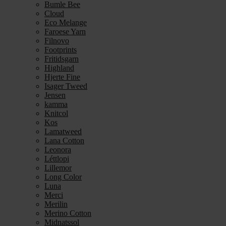
Bumle Bee
Cloud
Eco Melange
Faroese Yarn
Filnovo
Footprints
Fritidsgarn
Highland
Hjerte Fine
Isager Tweed
Jensen
kamma
Knitcol
Kos
Lamatweed
Lana Cotton
Leonora
Léttlopi
Lillemor
Long Color
Luna
Merci
Merilin
Merino Cotton
Midnatssol